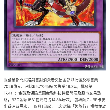
服務業部門網路銷售對消費者交易金額以批發及零售業
7029億元、占比65.7%最高(零售業48.3%，批發業
17.4）；金融及保險業因金融科技持續發展及股市交易熱
絡，B2C金額1531億元或占14.3%居次。 為滿足CUBE卡友
出遊消費需求，自8月1日起，卡友選擇「趣旅行」權益並於