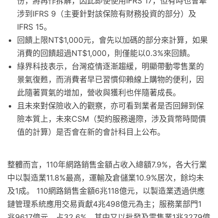
份，將再作拆解，因此即使使用IFRS 17，但有時也會牽
涉到IFRS 9（主要針對該保險有財務投資的部分）及
IFRS 15。
回饋上限NT$1,000元，會先以加碼的部分來計算，如果
消費的回饋超過NT$1,000，則僅能以0.3%來回饋。
綠界科技表示，台灣疫情逐漸趨緩，明顯帶動零售業的
景氣復甦，而消費者早已習慣仰賴線上購物的便利，因
此隨著買氣的增加，營收與獲利也伴隨著成長。
且未來對保險收入的觀察，亦可看到業者是否回歸到保
險本質上，未來CSM（契約服務邊際，涉及貨幣時間價
值的計算）是否會在新的會計科目上公布。
整體而言，110年網路銷售金額占收入總額7.9%，各大行業
中以製造業11.8%最高，運輸及倉儲業10.9%居次，餘均未
及1成。 110網路銷售金額6兆118億元，以製造業透過供應
鏈管理系統應用交易貢獻4兆498億元為主；服務業部門1
兆9617億元、占32.6%，其中又以批發及零售業1兆3279億