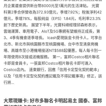
月企業還會提供新台幣8000元至1萬元的生活津貼。 光寶
科第2季合併營收為372.93億元，季增7.92%；稅後淨利42
億元，季增78%，每股純益（EPS）1.84元，毛利率23.3%
創下歷史新高。 展望下半年，光寶科總經理邱森彬表示，
雲端運算、車用電子、AIoT及5G專網有望維持正成長，第
3、4季有機會逐季增長。 Icash愛現鈦金卡持卡人，可享台
北市、新北市與桃園縣市至桃園機場、台中市至清泉崗機
場、高雄市至小港機場接送NT$588起優惠，每人每卡別一
年限使用8次接或送機服務。 第一，富邦Costco相片聯名
卡即是會員卡，一張富邦Costco相片聯名卡即可進入
Costco店內。 遠東銀行，因應「信用卡定型化契約範本」
以及「信用卡定型化契約應記載及不得記載事項」修正，該
行將...
大眾現賺卡: 好市多聯名卡明起易主 國泰、富邦