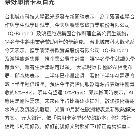
祭好康搶卡友目光
台北城市科技大學觀光系發布新聞稿表示，為了落實產學合
作與學生就學即就業，今天與饗樂餐飲實業股份有限公司
（Q-Burger）及鴻禧旅遊集團合作辦理企業公費生簽約，
14名學生將由業者贊助4年的學雜費。 台北城市科大觀光系
今天表示，攜手饗樂餐飲實業股份有限公司（Q-Burger）
及鴻禧旅遊集團，推企業公費生計畫，讓14名學生就讀免學
雜費外，還有生活津貼可以領。 大眾現賺卡 關於AI相關布
局，邱森彬表示，上半年已小量出貨，看好下半年AI電源將
較上半年翻倍增長，預估今年高階伺服器電源占雲端相關營
收的5%~8%，明年有望達10%-15%；邱森彬同時表示，AI
應用是剛性需求，未來兩年占比將逐步提升，散熱技術將朝
水冷式及沉浸式發展，光寶10月將在歐洲發表最新散熱解決
方案。 元大銀行，依「信用卡定型化契約範本」修訂該行
信用卡約定條款，修訂前後條文對照如下(修正處請詳藍...