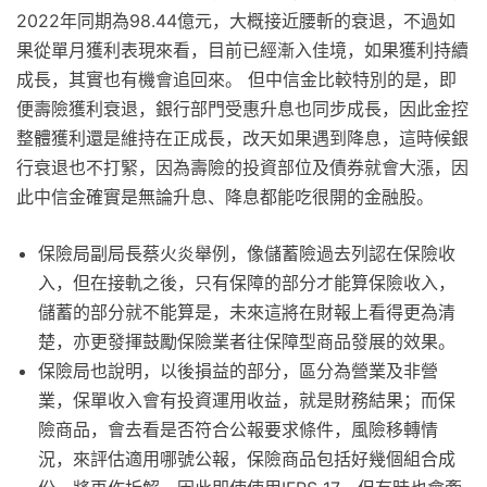
2022年同期為98.44億元，大概接近腰斬的衰退，不過如
果從單月獲利表現來看，目前已經漸入佳境，如果獲利持續
成長，其實也有機會追回來。 但中信金比較特別的是，即
便壽險獲利衰退，銀行部門受惠升息也同步成長，因此金控
整體獲利還是維持在正成長，改天如果遇到降息，這時候銀
行衰退也不打緊，因為壽險的投資部位及債券就會大漲，因
此中信金確實是無論升息、降息都能吃很開的金融股。
保險局副局長蔡火炎舉例，像儲蓄險過去列認在保險收
入，但在接軌之後，只有保障的部分才能算保險收入，
儲蓄的部分就不能算是，未來這將在財報上看得更為清
楚，亦更發揮鼓勵保險業者往保障型商品發展的效果。
保險局也說明，以後損益的部分，區分為營業及非營
業，保單收入會有投資運用收益，就是財務結果；而保
險商品，會去看是否符合公報要求條件，風險移轉情
況，來評估適用哪號公報，保險商品包括好幾個組合成