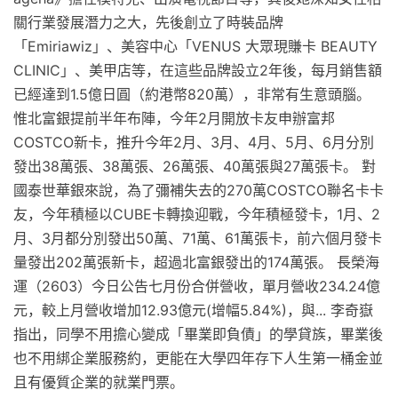
關行業發展潛力之大，先後創立了時裝品牌
「Emiriawiz」、美容中心「VENUS 大眾現賺卡 BEAUTY
CLINIC」、美甲店等，在這些品牌設立2年後，每月銷售額
已經達到1.5億日圓（約港幣820萬），非常有生意頭腦。
惟北富銀提前半年布陣，今年2月開放卡友申辦富邦
COSTCO新卡，推升今年2月、3月、4月、5月、6月分別
發出38萬張、38萬張、26萬張、40萬張與27萬張卡。 對
國泰世華銀來說，為了彌補失去的270萬COSTCO聯名卡卡
友，今年積極以CUBE卡轉換迎戰，今年積極發卡，1月、2
月、3月都分別發出50萬、71萬、61萬張卡，前六個月發卡
量發出202萬張新卡，超過北富銀發出的174萬張。 長榮海
運（2603）今日公告七月份合併營收，單月營收234.24億
元，較上月營收增加12.93億元(增幅5.84%)，與... 李奇嶽
指出，同學不用擔心變成「畢業即負債」的學貸族，畢業後
也不用綁企業服務約，更能在大學四年存下人生第一桶金並
且有優質企業的就業門票。