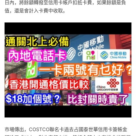
日內，將餘額轉撥至信用卡帳戶扣抵卡費，如果餘額是負
值，還是會計入卡費中收取。
市場傳出，COSTCO聯名卡過去占國泰世華信用卡簽帳金