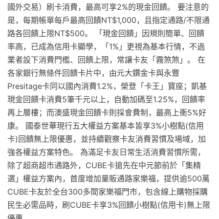
國外交易）刷卡消費，最高可享2%的現金回饋。 要注意的
是，每期帳單每戶最高回饋NT$1,000，且指定通路/不限通
路各回饋上限NT$500。 「現金回饋」因規則簡單、回饋
率高，已成為信用卡顯學，「1%」更視為基本行情，不過
業者設下消費門檻、回饋上限，常讓卡友「霧煞煞」。 在
各家銀行無條件回饋卡片中，由元大鑽金卡與永豐
Presitage卡同以國內消費1.2%，榮登「卡王」寶座；凱基
現金回饋卡消費5筆千元以上，自動加碼至1.25%，回饋率
再上層樓；而澳盛現金回饋卡則採會費制，最高上衝5%好
康。 國泰世華現行五大權益方案基本皆享3%小樹點(信用
卡)回饋無上限優惠，並持續觀察卡友消費習慣及場域，加
強各權益方案特色。 為滿足卡友日常生活消費習慣所需，
除了超商超市通路外，CUBE卡搶先在中元節前於「集精
選」權益方案內，首度增加量販通路家樂福，提供逾500萬
CUBE卡友於全台300多間家樂福門市，包含線上購物採購
民生必需品時，刷CUBE卡享3%回饋小樹點(信用卡)無上限
優惠。