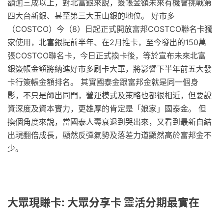
額逾三成以上，對北富銀來說，簽帳金額未來有機會挑戰第
四大台新銀、甚至第三大玉山銀的地位。 好市多
（COSTCO）今（8）日起正式開放富邦COSTCO聯名卡獨
家使用，北富銀提前半年、在2月推卡，至今發出的150萬
張COSTCO聯名卡，今日正式換卡後，等於宣布未來北富
銀簽帳金額將納進好市多刷卡大軍，將影響下半年前五大發
卡行簽帳金額排名。 其實國泰金跟富邦金就是同一個身
影，不只是師出同門，營運模式及策略也都很相近，但要說
資深度及資本實力，更雄厚的肯定是「娘家」國泰金。 但
換個角度來說，當國泰人壽衰退到哭出來，又看到最新自結
出現翻倍成長，顯然反彈氣勢及落差力道顯然高於富邦金不
少。
大眾現賺卡: 大眾分享卡 靈活分期最實在