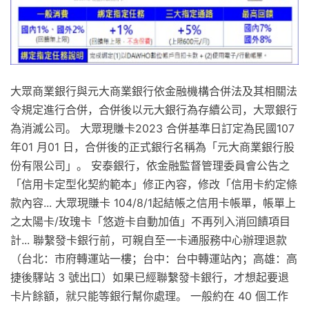
大眾商業銀行與元大商業銀行依金融機構合併法及其相關法
令規定進行合併，合併後以元大銀行為存續公司，大眾銀行
為消滅公司。 大眾現賺卡2023 合併基準日訂定為民國107
年01 月01 日，合併後的正式銀行名稱為「元大商業銀行股
份有限公司」。 安泰銀行，依金融監督管理委員會公告之
「信用卡定型化契約範本」修正內容，修改「信用卡約定條
款內容... 大眾現賺卡 104/8/1起結帳之信用卡帳單，帳單上
之太陽卡/玫瑰卡「悠遊卡自動加值」不再列入消回饋項目
計... 聯繫發卡銀行前，可親自至一卡通服務中心辦理退款
（台北：市府轉運站一樓；台中：台中轉運站內；高雄：高
捷後驛站 3 號出口）如果已經聯繫發卡銀行，才想起要退
卡片餘額，就只能等銀行幫你處理。 一般約在 40 個工作