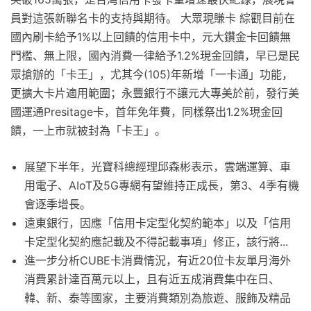
員對這張新聯名卡的支持與期待。 大眾現賺卡 綜觀目前在
國內刷卡給予1%以上回饋的信用卡中，元大鑽金卡回饋無
門檻、無上限，國內消費一律給予1.2%現金回饋，早已是民
眾搶辦的「卡王」，尤其今(105)年新增「一卡通」功能，
更擴大卡片適用範圍；永豐銀行不讓元大專美於前，發行美
國運通Presitage卡，首年免年費，同樣祭出1.2%現金回
饋，一上市就被封為「卡王」。
展望下半年，光寶科總經理邱森彬表示，雲端運算、車
用電子、AIoT及5G專網有望維持正成長，第3、4季有機
會逐季增長。
遠東銀行，因應「信用卡定型化契約範本」以及「信用
卡定型化契約應記載及不得記載事項」修正，該行將...
進一步分析CUBE卡消費情況，有近20位卡友單月海外
消費累計達百萬元以上，且有近五成消費集中在日、
韓、新、泰等國家，主要消費類別為旅遊、服飾及精品