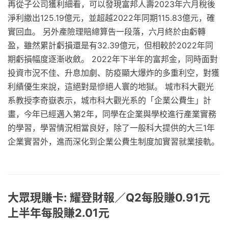
再從子公司獲利細看，可以發現富邦人壽2023年六月稅後
淨利繳出125.19億元，並超越2022年同期115.83億元，確
實回血。 另外產險理賠總算告一段落，六月終於由虧轉
盈，雖然累計虧損還是有32.39億元，但相較於2022年同
期虧損幅度逐漸收斂。 2022年下半年的富邦金，同時面對
投資市況不佳、升息加劇、防疫顯大爆炸的多重利空，對獲
利績優生來說，這絕對是慘絕人寰的地獄。 城市科大觀光
系教授李奇嶽表示，城市科大觀光系的「企業公費生」計
畫，今年已經邁入第2年，同學在企業與學校進行產業實務
的學習，學習情況相當良好，除了一般科大提供的大三1年
企業實習外，進而深化到企業公費生制度加實習就業接軌。
大眾現賺卡: 耀登財報／Q2每股賺0.91元
上半年每股賺2.01元