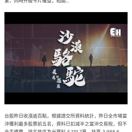
業，同時升級卡片權益，相關...
台股昨日收漲逾百點，根據證交所資料統計，昨日全市場當
沖獲利最多股票前五名，資料已扣減半之當沖交易稅，但不
含手續費，排名依序為光寶科 5,119.7萬、技嘉 3,988.6