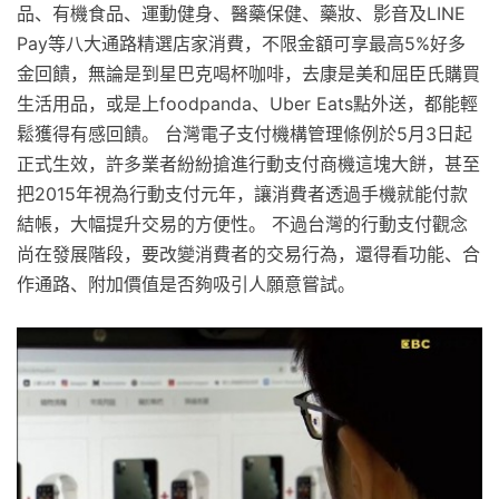
品、有機食品、運動健身、醫藥保健、藥妝、影音及LINE
Pay等八大通路精選店家消費，不限金額可享最高5%好多
金回饋，無論是到星巴克喝杯咖啡，去康是美和屈臣氏購買
生活用品，或是上foodpanda、Uber Eats點外送，都能輕
鬆獲得有感回饋。 台灣電子支付機構管理條例於5月3日起
正式生效，許多業者紛紛搶進行動支付商機這塊大餅，甚至
把2015年視為行動支付元年，讓消費者透過手機就能付款
結帳，大幅提升交易的方便性。 不過台灣的行動支付觀念
尚在發展階段，要改變消費者的交易行為，還得看功能、合
作通路、附加價值是否夠吸引人願意嘗試。