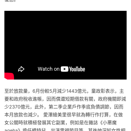
至於放款量，6月份較5月減少1443億元，童政彰表示，主
要和政府稅收進帳，因而償還短期借款有關，政府機關即減
少2370億元，此外，第二季企業戶作季底負債調節，因而
本月放款也減少。 愛澤繪美里很早就為轉行作打算，在做
女公關時就積極發展其它副業，例如是在雜誌《小悪魔
ageha》擔任模特兒、出演電視節目等，其後她深知女性相