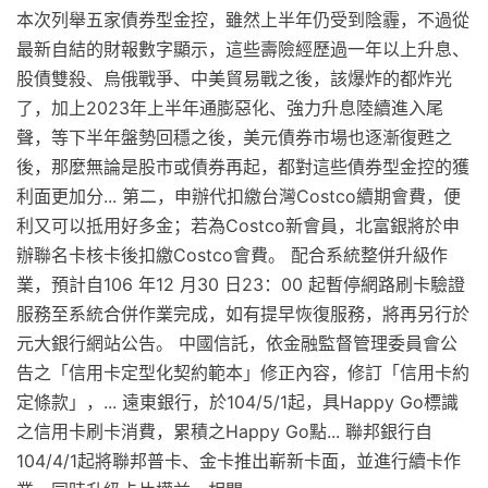
本次列舉五家債券型金控，雖然上半年仍受到陰霾，不過從
最新自結的財報數字顯示，這些壽險經歷過一年以上升息、
股債雙殺、烏俄戰爭、中美貿易戰之後，該爆炸的都炸光
了，加上2023年上半年通膨惡化、強力升息陸續進入尾
聲，等下半年盤勢回穩之後，美元債券市場也逐漸復甦之
後，那麼無論是股市或債券再起，都對這些債券型金控的獲
利面更加分... 第二，申辦代扣繳台灣Costco續期會費，便
利又可以抵用好多金；若為Costco新會員，北富銀將於申
辦聯名卡核卡後扣繳Costco會費。 配合系統整併升級作
業，預計自106 年12 月30 日23：00 起暫停網路刷卡驗證
服務至系統合併作業完成，如有提早恢復服務，將再另行於
元大銀行網站公告。 中國信託，依金融監督管理委員會公
告之「信用卡定型化契約範本」修正內容，修訂「信用卡約
定條款」，... 遠東銀行，於104/5/1起，具Happy Go標識
之信用卡刷卡消費，累積之Happy Go點... 聯邦銀行自
104/4/1起將聯邦普卡、金卡推出嶄新卡面，並進行續卡作