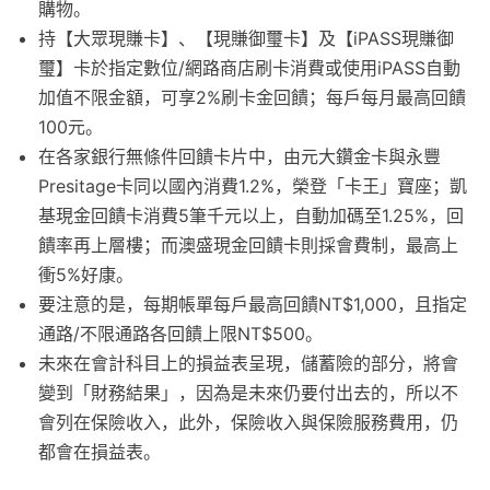
購物。
持【大眾現賺卡】、【現賺御璽卡】及【iPASS現賺御
璽】卡於指定數位/網路商店刷卡消費或使用iPASS自動
加值不限金額，可享2%刷卡金回饋；每戶每月最高回饋
100元。
在各家銀行無條件回饋卡片中，由元大鑽金卡與永豐
Presitage卡同以國內消費1.2%，榮登「卡王」寶座；凱
基現金回饋卡消費5筆千元以上，自動加碼至1.25%，回
饋率再上層樓；而澳盛現金回饋卡則採會費制，最高上
衝5%好康。
要注意的是，每期帳單每戶最高回饋NT$1,000，且指定
通路/不限通路各回饋上限NT$500。
未來在會計科目上的損益表呈現，儲蓄險的部分，將會
變到「財務結果」，因為是未來仍要付出去的，所以不
會列在保險收入，此外，保險收入與保險服務費用，仍
都會在損益表。