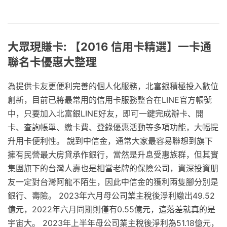
大眾現賺卡: 【2016 信用卡精選】一卡通
聯名卡優惠大整理
為提供卡友更便利完善的個人化服務，北富銀積極投入數位
創新，目前已將最常用的信用卡服務整合在LINE官方帳號
中，只要加入北富銀LINE好友，即可一鍵完成辦卡、開
卡、查詢帳單、繳卡費、登錄優惠活動等多項功能，大幅提
升用卡便利性。 說到中信金，通常大家最容易聯想到旗下
擁有民營最大房貸承作銀行，當然是升息受惠族群，但其實
集團旗下的台灣人壽也是相當老牌的保險公司，資深投資朋
友一定對台灣阿龍不陌生，因此中信金的獲利兩隻腳分別是
銀行、壽險。 2023年六月母公司業主稅後淨利繳出49.52
億元，2022年六月同期則僅有0.55億元，這落差就真的是
宇宙大。 2023年上半年母公司業主稅後淨利為51.18億元，