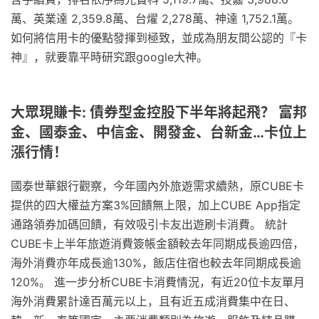
萬、英業達 2,359.8萬、台燿 2,278萬、神達 1,752.1萬。
如何將信用卡的優點發揮到極致，並成為朋友間公認的『卡
神』，就要靠平時研究跟google大神。
大眾現賺卡: 債券型金控股下半年將起飛？ 富邦
金、國泰金、中信金、開發金、台新金…卡位上
漲行情！
國泰世華銀行觀察，今年國內外旅遊需求續熱，原CUBE卡
提供的四大權益方案3%回饋無上限，加上CUBE App指定
通路領券加碼回饋，有效吸引卡友出遊刷卡消費。 統計
CUBE卡上半年旅遊消費簽帳金額較去年同期成長逾四倍，
海外消費亦年成長逾130%，飯店住宿也較去年同期成長逾
120%。 進一步分析CUBE卡消費情況，有近20位卡友單月
海外消費累計達百萬元以上，且有近五成消費集中在日、