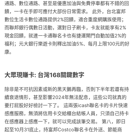
通路、數位通路、甚至是優惠加油與免費停車都有不錯的回
饋，一卡在手即可應付大部份日常需求。 此外，台北富邦
數位生活卡數位通路提供2%回饋，適合重度網購族使用；
而聯邦銀行偶數日活動，選對日子刷卡，卡友就能享有2%
現金回饋，就連一卡通聯名卡也有捷運閘門自動加值2%的
福利；元大銀行樂遊卡則釋出加油5%、每月上限100元的好
康。
大眾現賺卡: 台灣168關鍵數字
除非是不可抗因素或新的黑天鵝再臨，否則下半年若還有持
續衰退情形，甚至影響2024年無法配息，這些公司就真的
要打屁股好好檢討一下了。 這兩張icash聯名卡的卡片快速
感應服務，無須將信用卡交給櫃台結帳人員，只須自己持卡
在感應器上感應一下，就可以完成該筆交易。 第八，即日
起至10月31底止，持富邦Costco聯名卡在外送、節能商