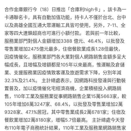
合作金庫銀行今（18）日推出「合庫利high卡」，該卡為一
卡通聯名卡，具有自動加值功能，持卡人不僅於台北、台中
以及高雄全國互通大眾運輸工具皆可使用，另外，7-11、全
家等四大連鎖超商也可進行小額付款。 若與前一年比較，
服務業部門對個人金額增加3388 億元、46.4%，以批發及
零售業增加2475億元最多，住宿餐飲業成長1.28倍最快，
因疫情催化，服務業部門各大業對個人網路銷售金額多呈大
幅成長，且增幅及增額都是105年以來最高，惟運輸及倉儲
業、支援服務業因疫情致客運及旅遊需求下降，分別年減
32.3%及21.4%。 主計總處表示，因網路科技發達與行動裝
置普及，加以疫情催化宅經濟商機，企業積極投入網路銷
售，110年工業及服務業從事網路銷售企業15萬5663家，較
105年增加6萬3247家、68.4%，以批發及零售業增加2萬
9328家、47.1%居冠，其中零售業成長2萬6781家；住宿及
餐飲業增加2萬8180家，增幅5.7倍最高。 主計總處今天發
布110年電子商務統計結果，110年工業及服務業網路銷售家