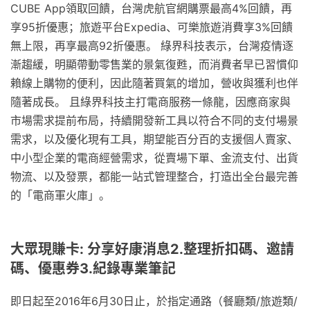
CUBE App領取回饋，台灣虎航官網購票最高4%回饋，再
享95折優惠；旅遊平台Expedia、可樂旅遊消費享3%回饋
無上限，再享最高92折優惠。 綠界科技表示，台灣疫情逐
漸趨緩，明顯帶動零售業的景氣復甦，而消費者早已習慣仰
賴線上購物的便利，因此隨著買氣的增加，營收與獲利也伴
隨著成長。 且綠界科技主打電商服務一條龍，因應商家與
市場需求提前布局，持續開發新工具以符合不同的支付場景
需求，以及優化現有工具，期望能百分百的支援個人賣家、
中小型企業的電商經營需求，從賣場下單、金流支付、出貨
物流、以及發票，都能一站式管理整合，打造出全台最完善
的「電商軍火庫」。
大眾現賺卡: 分享好康消息2.整理折扣碼、邀請
碼、優惠券3.紀錄專業筆記
即日起至2016年6月30日止，於指定通路（餐廳類/旅遊類/