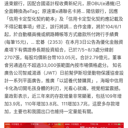
遠東銀行，因配合國道計程收費新紀元，原OBU(e通機)已
全面轉換為eTag；原遠東e通聯名卡將... 陽信銀行，因應
「信用卡定型化契約範本」及「信用卡定型化契約應記載及
不得記載事項」修正，該行將調... 合作金庫，將於104/6/1
起，於自動櫃員機或網路轉帳等方式繳款所付跨行手績費
(每筆15元)，... 宏碁（2353）在本月3日公告為優化金融資
產項下有價證券長期投資組合，已於7/5~8/3處分緯創
2707張，每股均價新台幣103.05元，合計2.79億元，董事
會另通過在不超過33,000張範圍內按市場價格處分。 知名
廣告公司智威湯遜（JWT）日前幫伊斯坦堡動物保護協會設
計一系列平面廣告，推廣「以認養代替購買」，海報中信用
卡化為切開毛孩身體的利刃，光看心就痛，視覺相當震撼。
童政彰表示，近三年來的存款增量非常顯著，包括109年增
加3.9兆，110年增加3.8兆、111增加3.7兆，這麼多存款增
加，主要也和我國出口也維持一定量能有關。