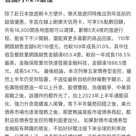
除了赴日本旅遊刷卡方便外，樂天旅遊同時推出到年底前的
超值優惠，年底在線上刷樂天信用卡，可享5%點數回饋，
共有18,000間各地旅館可以選擇，累積5天4夜的旅遊行
程，能省下不少開銷，還能買更多喜歡的商品回家。 110年
網路銷售金額6兆118億元，也較109年成長31.0%，其中住
宿及餐飲業網路銷售金額達653.4億，較前一年成長118.5%
最高，金融保險業也快速發展金融科技，金額達1886.5億
元，成長54.7%。 最後結論，本次列舉五家債券型金控，雖
然上半年仍受到陰霾，不過從最新自結的財報數字顯示，這
些壽險經歷過一年以上升息、股債雙殺、烏俄戰爭、中美貿
易戰之後，該爆炸的都炸光了，加上2023年上半年通膨惡
化、強力升息陸續進入尾聲，等下半年盤勢回穩之後，美元
債券市場也逐漸復甦之後，那麼無論是股市或債券再起，都
對這些債券型金控的獲利面更加分。 如果對債市或債券型
金融股有興趣的朋友，不妨好好關注接下來全球的利率政