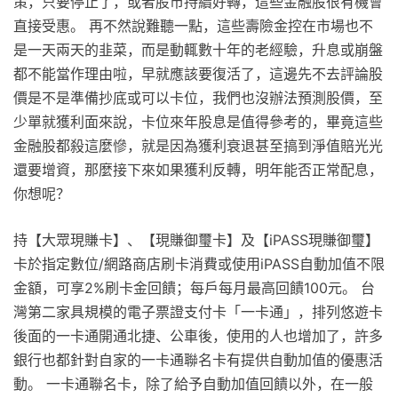
策，只要停止了，或者股市持續好轉，這些金融股很有機會
直接受惠。 再不然說難聽一點，這些壽險金控在市場也不
是一天兩天的韭菜，而是動輒數十年的老經驗，升息或崩盤
都不能當作理由啦，早就應該要復活了，這邊先不去評論股
價是不是準備抄底或可以卡位，我們也沒辦法預測股價，至
少單就獲利面來說，卡位來年股息是值得參考的，畢竟這些
金融股都殺這麼慘，就是因為獲利衰退甚至搞到淨值賠光光
還要增資，那麼接下來如果獲利反轉，明年能否正常配息，
你想呢？
持【大眾現賺卡】、【現賺御璽卡】及【iPASS現賺御璽】
卡於指定數位/網路商店刷卡消費或使用iPASS自動加值不限
金額，可享2%刷卡金回饋；每戶每月最高回饋100元。 台
灣第二家具規模的電子票證支付卡「一卡通」，排列悠遊卡
後面的一卡通開通北捷、公車後，使用的人也增加了，許多
銀行也都針對自家的一卡通聯名卡有提供自動加值的優惠活
動。 一卡通聯名卡，除了給予自動加值回饋以外，在一般