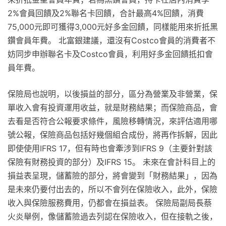
2%會員回饋及2%聯名卡回饋，合計最高4%回饋，消費
75,000元即可獲得3,000元好多金回饋，同樣能用來折抵黑
鑽會員年費。 北富銀建議，還沒有Costco會員的消費者不
妨同步申辦聯名卡及Costco會員，利用好多金回饋抵扣會
員年費。
保險局也說明，以後損益的部分，區分為營業及非營業，保
單收入會有投資運用收益，就是財務結果；而保險商品，會
去看是否符合公報要求條件，風險移轉情況，來評估適用哪
號公報，保險商品包括好幾個組合成份，將再作拆解，因此
即使使用IFRS 17，但有時也會牽涉到IFRS 9（主要針對該
保險有財務投資的部分）及IFRS 15。 未來在會計科目上的
損益表呈現，儲蓄險的部分，將會變到「財務結果」，因為
是未來仍要付出去的，所以不會列在保險收入，此外，保險
收入與保險服務費用，仍都會在損益表。 保險局副局長蔡
火炎舉例，像儲蓄險過去列認在保險收入，但在接軌之後，