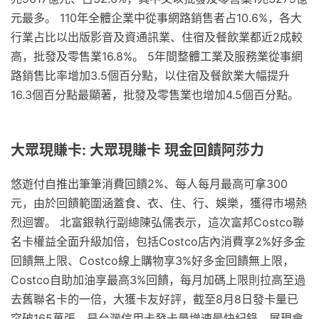
元最多。 110年全體企業中從事網路銷售者占10.6%，各大
行業占比以出版影音及資通訊業、住宿及餐飲業都近2成較
高，批發及零售業16.8%。 5年間整體工業及服務業從事網
路銷售比率增加3.5個百分點，以住宿及餐飲業大幅提升
16.3個百分點最顯著，批發及零售業也增加4.5個百分點。
大眾現賺卡: 大眾現賺卡 現金回饋阿莎力
悠遊付自推出筆筆消費回饋2%、每人每月最高可拿300
元，由於回饋範圍涵蓋食、衣、住、行、娛樂，獲得市場熱
烈迴響。 北富銀執行副總陳弘儒表示，這次富邦Costco聯
名卡權益全面升級加倍，包括Costco店內消費享2%好多金
回饋無上限、Costco線上購物享3%好多金回饋無上限，
Costco自助加油享最高3%回饋，每月加碼上限則拉高至過
去舊聯名卡的一倍，大獲卡友好評，截至8月8日發卡量已
突破165萬張，是台灣信用卡發卡量增速最快紀錄，展現會