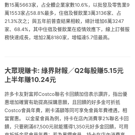
數15萬5663家，占全體企業家數10.6%，以批發及零售業9
萬1553家占58.8%最多，住宿及餐飲業3萬3136家、占
21.3%次之；與五年前普查結果相較，總計增加6萬3247
家、68.4%，其中住宿及餐飲業在疫情效應下，線上訂餐服
務快速成長，增加2萬8180家，增幅達5.7倍最高。
大眾現賺卡: 綠界財報／Q2每股賺5.15元
上半年賺10.24元
許多卡友對富邦Costco聯名卡回饋加倍表示讚許，指出優
惠增加確實有助提高採購意願，且回饋的好多金可折抵
Costco會員年費，刷卡滿額等同可享免會員年費禮遇，相
當實惠。 以金星會員為例，持卡在店內消費享2%聯名卡回
饋，只要刷滿67,500元就能獲得1,350元好多金回饋，可用
來折抵金星會員年費；若為黑鑽會員，持卡在店內消費享