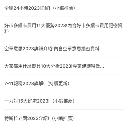
全聯24小時2023詳解!（小編推薦）
好市多續卡費用11大優勢2023!內含好市多續卡費用絕密資
料
空單意思2023詳細介紹!內含空單意思絕密資料
大家都用什麼載具10大分析2023!專家建議咁做...
7-11報稅2023詳解!（持續更新）
一力討15大好處2023!（小編推薦）
特斯拉老闆2023介紹!（小編推薦）