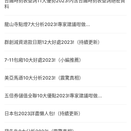
台鐵時刻表查詢11大優勢2023!內含台鐵時刻表查詢絕密資
料
龍山寺點燈7大分析2023!專家建議咁做...
群創減資退款日期12大好處2023!（持續更新）
7-11包廂10大好處2023!（小編推薦）
美亞馬遜10大分析2023!（震驚真相）
五倍券儲值全聯10大優點2023!專家建議咁做...
日本包2023詳盡懶人包!（持續更新）