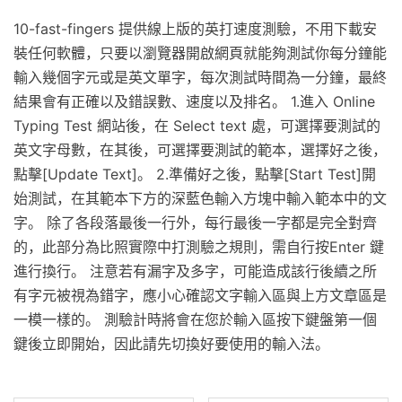
10-fast-fingers 提供線上版的英打速度測驗，不用下載安
裝任何軟體，只要以瀏覽器開啟網頁就能夠測試你每分鐘能
輸入幾個字元或是英文單字，每次測試時間為一分鐘，最終
結果會有正確以及錯誤數、速度以及排名。 1.進入 Online
Typing Test 網站後，在 Select text 處，可選擇要測試的
英文字母數，在其後，可選擇要測試的範本，選擇好之後，
點擊[Update Text]。 2.準備好之後，點擊[Start Test]開
始測試，在其範本下方的深藍色輸入方塊中輸入範本中的文
字。 除了各段落最後一行外，每行最後一字都是完全對齊
的，此部分為比照實際中打測驗之規則，需自行按Enter 鍵
進行換行。 注意若有漏字及多字，可能造成該行後續之所
有字元被視為錯字，應小心確認文字輸入區與上方文章區是
一模一樣的。 測驗計時將會在您於輸入區按下鍵盤第一個
鍵後立即開始，因此請先切換好要使用的輸入法。