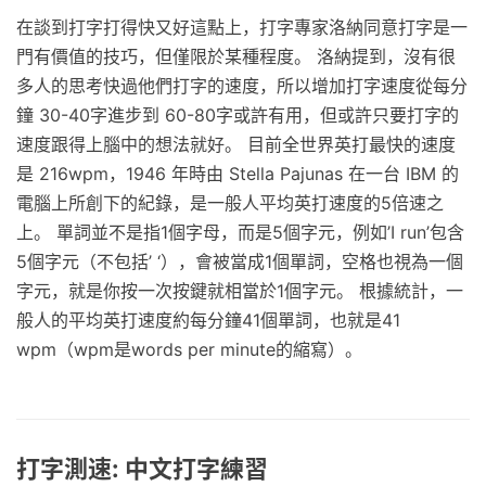
在談到打字打得快又好這點上，打字專家洛納同意打字是一
門有價值的技巧，但僅限於某種程度。 洛納提到，沒有很
多人的思考快過他們打字的速度，所以增加打字速度從每分
鐘 30-40字進步到 60-80字或許有用，但或許只要打字的
速度跟得上腦中的想法就好。 目前全世界英打最快的速度
是 216wpm，1946 年時由 Stella Pajunas 在一台 IBM 的
電腦上所創下的紀錄，是一般人平均英打速度的5倍速之
上。 單詞並不是指1個字母，而是5個字元，例如’I run’包含
5個字元（不包括’ ‘），會被當成1個單詞，空格也視為一個
字元，就是你按一次按鍵就相當於1個字元。 根據統計，一
般人的平均英打速度約每分鐘41個單詞，也就是41
wpm（wpm是words per minute的縮寫）。
打字測速: 中文打字練習