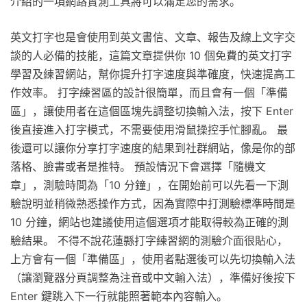
介紹的一項網路實測工具將可以滿足您的需求。
英文打字也是會使用到英文書信、文章、報告及線上文字交
談的人必備的技能，這篇文章提供你 10 個免費的英文打字
學習及練習網站，幫你提升打字速度與準確度，快速提高工
作效率。 打字練習區的設計很簡單，而且會有一個「準備
區」，讓使用者在這個區塊先調整切換輸入法，按下 Enter
後直接進入打字模式，不需要使用滑鼠操控手忙腳亂。 最
後還可以讓你分享打字速度的結果到社群網站，像是你的部
落格、臉書或者是推特。 預設情況下會選擇「隨機文
章」，測驗時間為「10 分鐘」，在開始前可以先看一下測
驗說明並稍微熟悉操作方式，因為實際中打測驗標準時間是
10 分鐘，網站也建議使用這個選項才能取得較為正確的測
驗結果。 不得不說花蓮縣打字練習網的測驗介面很貼心，
上方會有一個「準備區」，使用者點選後可以先切換輸入法
（讓瀏覽器分頁調整為注音或中文輸入法），準備好後按下
Enter 鍵跳入下一行就能照著範本內容輸入。