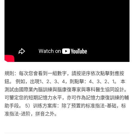
規則：每次您會看到一組數字，請按逆序依次點擊對應按
鈕。 例如，出現1、2、3、4，則點擊：4、3、2、1。 本
測試由國際業內腦訓練與腦康復專家與專科醫生協同設計。
可鑒定您的短期記憶力水平，亦可作為記憶力康復訓練的輔
助手段。 5）训练方案库：除了预置的标准指法-基础，标
准指法-进阶，拼音之外。