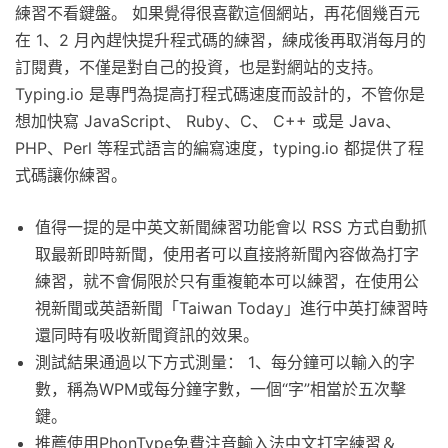
練習不看鍵盤。 如果覺得很喜歡這個網站，再花個幾百元
在 1、2 月內趕快提升程式碼的練習，練成後再取消每月的
訂閱費，不僅是對自己的投資，也是對網站的支持。
Typing.io 是專門為提高打程式碼速度而設計的，不管你是
想加快寫 JavaScript、 Ruby、C、 C++ 或是 Java、
PHP、Perl 等程式語言的編寫速度，typing.io 都提供了程
式碼讓你練習。
值得一提的是中英文新聞練習功能會以 RSS 方式自動抓
取最新即時新聞，使用者可以直接將新聞內容做為打字
練習，就不會侷限於只有重複範本可以練習，在使用公
視新聞或英語新聞「Taiwan Today」進行中英打練習時
還同時有吸收新聞資訊的效果。
測試結果通過以下方式測量： 1、每分鐘可以輸入的字
數，稱為WPM或每分鐘字數，一個“字”相當於五次擊
鍵。
推薦使用PhonType免費注音輸入法中文打字練習＆