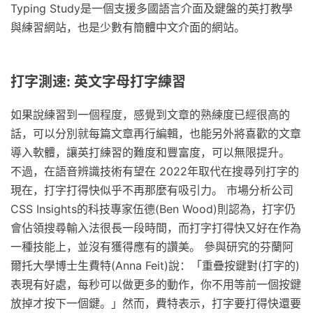
Typing Study是一個支援多國語言介面及鍵盤的英打教學
與練習網站，也是少數有簡體中文介面的網站。
打字測速: 英文字母打字練習
如果說練習到一個程度，感覺到文章的熟練度已經很高的
話，可以分別就每篇文章再行編輯，也能另外將喜歡的文章
導入軟體，讓英打練習的難度和豐富度，可以無限提升。
不過，在語音辨識技術有望在 2022年取代在搜尋列打字的
現在，打字打得快似乎不再那麼有吸引力。 市場分析公司
CSS Insights的科技專家伍德(Ben Wood)則認為，打字仍
會佔領搜尋輸入法很長一段時間，而打字打得快又好在作為
一種技能上，並沒有獲得應有的讚美。 參與研究的芬蘭阿
爾托大學博士生費特(Anna Feit)說：「重疊按鍵對(打字的)
表現有好處，每秒可以做更多的動作，你不用等前一個按鍵
放掉才按下一個鍵。」然而，費特表示，打字要打得快還要