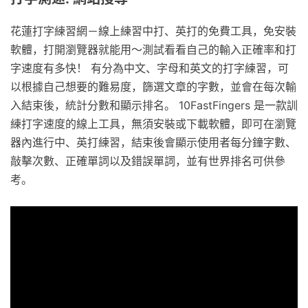
花蓮打字練習網－線上練習中打、英打的免費工具，免安裝
軟體，打開瀏覽器就能用～測試看看自己的輸入正確率和打
字速度有多快！ 有分為中文、字母和英文的打字練習，可
以根據自己想要的難易度，篩選文章的字數，並會在每次輸
入結束後，統計分數和顯示排名。 10FastFingers 是一款訓
練打字速度的線上工具，無須安裝或下載軟體，即可在瀏覽
器內進行中、英打練習，結束後會顯示使用者每分鐘字數、
敲擊次數、正確單詞以及錯誤單詞，並有世界排名可供參
考。