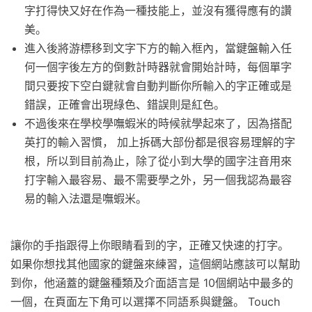
字打得快又好在作為一種技能上，並沒有獲得應有的讚
美。
進入後將游標移到文字下方的輸入框內，當鍵盤輸入任
何一個字後左方的倒數計時器就會開始計時，每個單字
間只要按下空白鍵就會自動判斷你所輸入的字正確或是
錯誤，正確會出現綠色、錯誤則是紅色。
不過後來在學校學嘸蝦米的時候就學起來了，因為搭配
英打的輸入習慣， 加上拆碼大部份都是很容易理解的字
根，所以到目前為止，除了從小到大學的國字注音用來
打字輸入最容易、最不需要學之外，另一個我認為最容
易的輸入法還是嘸蝦米。
讓你的手指跟得上你眼睛看到的字，正確又快速的打字。
如果你想找其他國家的鍵盤來練習，這個網站應該可以幫助
到你，他涵蓋的鍵盤種類及介面語言是 10個網站中最多的
一個，在頁面左下角可以選擇不同語系與鍵盤。 Touch