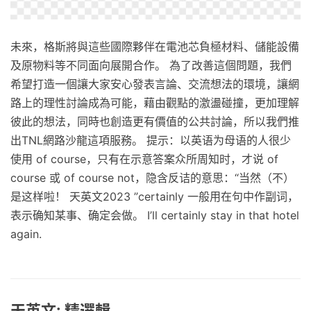
未來，格斯將與這些國際夥伴在電池芯負極材料、儲能設備
及原物料等不同面向展開合作。 為了改善這個問題，我們
希望打造一個讓大家安心發表言論、交流想法的環境，讓網
路上的理性討論成為可能，藉由觀點的激盪碰撞，更加理解
彼此的想法，同時也創造更有價值的公共討論，所以我們推
出TNL網路沙龍這項服務。 提示：以英语为母语的人很少
使用 of course，只有在示意答案众所周知时，才说 of
course 或 of course not，隐含反诘的意思：“当然（不）
是这样啦！ 天英文2023 ”certainly 一般用在句中作副词，
表示确知某事、确定会做。 I’ll certainly stay in that hotel
again.
天英文: 精選輯