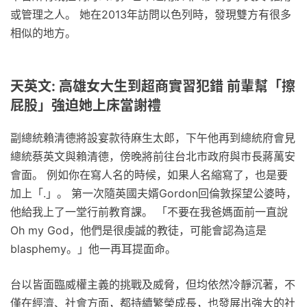
或管理之人。 她在2013年訪問以色列時，發現雙方有很多
相似的地方。
天英文: 高雄女大生到超商實習犯錯 前輩幫「擦
屁股」強迫她上床當謝禮
副總統賴清德將設宴款待麻生太郎，下午他再到總統府會見
總統蔡英文與賴清德，傍晚將前往台北市政府與市長蔣萬安
會面。 例如你在寫人名的時候，如果人名縮寫了，也是要
加上「.」。 第一次隨英國夫婿Gordon回倫敦探望公婆時，
他給我上了一堂行前教育課。 「不要在我爸媽面前一直說
Oh my God，他們是很虔誠的教徒，可能會認為這是
blasphemy。」他一再耳提面命。
台以皆面臨威權主義的挑戰及威脅，但均依然冷靜沉著，不
僅在經濟、社會方面，都持續繁榮成長，也發展出強大的社