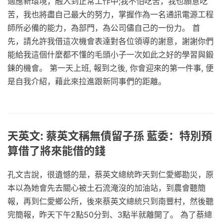
適應新環境，融入到正常工作中;我不怕吃苦，我也願意吃
苦，我也將盡自己最大的努力，掌握作為一名通訊電源工程
師所必備的能力，為部門，為公司儘自己的一份力。 首
先，請允許我借這次機會表達對各位領導的謝意，謝謝你們
能給我這個什麼都不懂的毛頭小子一次如此之好的學習與鍛
鍊的機會。 第一天上班, 報到之後, 你會迎來的第一件事, 便
是自我介紹，藉此來拉進跟新同事們的距離。
天英文: 蔡英文稱無債留子孫 藍委：特別預
算借了將來能借的錢
孔文吉說，很遺憾的是，蔡英文總統昨天到仁愛鄉勘災，原
本以為她會先去關心被土石流淹沒的加油站，到農會聽簡
報，再到仁愛鄉公所，後來蔡英文總統只到南豐村，然後聽
完簡報，昨天下午2點50分到、3點半就離開了。 為了蔡總