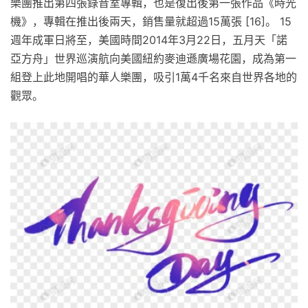
樂團推出第四張錄音室專輯，也是復出後第一張作品《時光
機》，專輯在推出後兩天，銷售量就超過15萬張 [16]。 15
週年成軍日將至，美國時間2014年3月22日，五月天「諾
亞方舟」世界巡演航向美國紐約麥迪遜廣場花園，成為第一
組登上此地開唱的華人樂團，吸引1萬4千名來自世界各地的
觀眾。