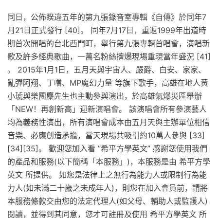
同日，公佈睽違五年的第九張錄音室專輯《自傳》於同年7
月21日正式發行 [40]。 同年7月17日，重返1999年出道時
期首次開唱的台北西門町，舉行第九張專輯首唱會，演唱新
歌及許多經典歌曲，一萬名粉絲擠爆現場重現當年盛況 [41]
。 2015年1月1日，五月天與宇宙人、嚴爵、白安、家家、
亂彈阿翔、丁噹、MP魔幻力量 等旗下歌手，高雄在地人黃
小琥與樂團麋先生也主動參與演出，於高雄氣爆災區舉辦
「NEW！再創新高」迎新演唱會。 該演唱會所有參演藝人
均為義務性演出，所有演唱會成本由五月天與主辦單位相信
音樂、必應創造承擔，當天現場共吸引約10萬人參與 [33]
[34][35]。 歡迎您加入看 ”希平方學英文” 感謝您使用我們
的產品和服務(以下簡稱「本服務」)，本服務是由 希平方學
英文 所提供。 如您是法律上之無行為能力人或限制行為能
力人(如未滿二十歲之未成年人)，則您在加入會員前，請將
本服務條款交由您的法定代理人(如父母、輔助人或監護人)
閱讀，並得到其同意，您才可註冊及使用 希平方學英文 所