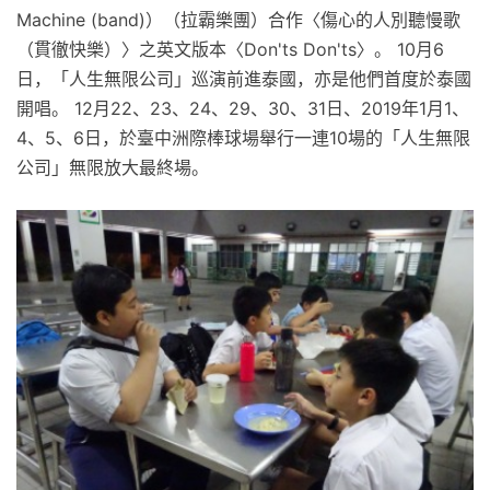
Machine (band)）（拉霸樂團）合作〈傷心的人別聽慢歌
（貫徹快樂）〉之英文版本〈Don'ts Don'ts〉。 10月6
日，「人生無限公司」巡演前進泰國，亦是他們首度於泰國
開唱。 12月22、23、24、29、30、31日、2019年1月1、
4、5、6日，於臺中洲際棒球場舉行一連10場的「人生無限
公司」無限放大最終場。