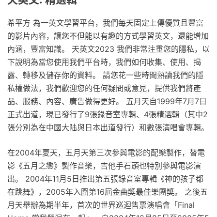
希平方 為一英文學習平台，我們每天固定上傳優質且豐富
的影片內容，讓您不但能以有趣的方式學習英文，還能增加
內涵，豐富知識。 天英文2023 我們非常注重您的隱私，以
下說明為當您使用我們平台時，我們如何收集、使用、揭
露、轉移及儲存你的資料。 請您花一些時間熟讀我們的隱
私權做法，我們歡迎您的任何疑問或意見，提供我們將產
品、服務、內容、廣告做得更好。 五月天自1999年7月7日
正式出道，現已發行了9張錄音室專輯、4張精選輯（其中2
張分別為在中國大陆與日本出道發行）和數張演唱會專輯。
在2004年夏天，五月天第三次參與電影的配樂製作，替電
影《五月之戀》製作音樂，吉他手石頭也特別參與電影演
出。 2004年11月5日推出第五張錄音室專輯《神的孩子都
在跳舞》，2005年入圍第16屆金曲獎最佳樂團獎。 之後五
月天舉辦為期半年，首次的世界巡迴售票演唱會「Final