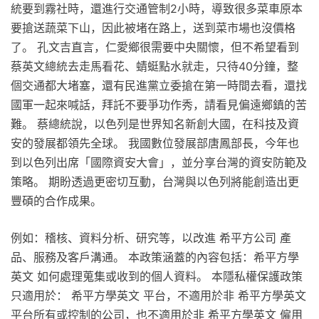
統要到霧社時，還進行交通管制2小時，導致很多菜車原本
要搶送蔬菜下山，因此被堵在路上，送到菜市場也沒價格
了。 孔文吉直言，仁愛鄉很需要中央關懷，但不希望看到
蔡英文總統去走馬看花、蜻蜓點水就走，只待40分鐘，整
個交通都大堵塞，還有民進黨立委搶在第一時間去看，還找
國軍一起來喊話，拜託不要爭功作秀，請看見偏遠鄉鎮的苦
難。 蔡總統說，以色列是世界知名新創大國，在科技及資
安的發展都領先全球。 我國數位發展部唐鳳部長，今年也
到以色列出席「國際資安大會」，並分享台灣的資安防範及
策略。 期盼透過更密切互動，台灣與以色列將能創造出更
豐碩的合作成果。
例如：稽核、資料分析、研究等，以改進 希平方公司 產
品、服務及客戶溝通。 本政策涵蓋的內容包括：希平方學
英文 如何處理蒐集或收到的個人資料。 本隱私權保護政策
只適用於： 希平方學英文 平台，不適用於非 希平方學英文
平台所有或控制的公司，也不適用於非 希平方學英文 僱用