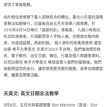
提供之會員服務。
由於相信音樂旗下藝人梁靜茹合約轉出，臺北小巨蛋的演唱
會無法如期舉行，討論後改由五月天領軍八組樂團，於
2010年8月14日舉行「超犀利趴」演唱會。 九個小時馬拉
松式的演唱會，引領觀眾穿人字拖入場，亦開放在館內飲
食，均造成話題，再創紀錄。 個人資料的收集與使用 當您
註冊 希平方學英文 天英文2023 平台時，我們會詢問您姓
名、電子郵件、出生日期、職位、行業及個人興趣等資料。
在您註冊完 希平方學英文 帳號並登入我們的服務後，我們
就能辨認您的身分，讓您使用更完整的服務，或參加相關宣
傳、優惠及贈獎活動。
天英文: 英文日期念法教學
9月8日，五月天與泰國樂團 Slot Machine（英语：Slot