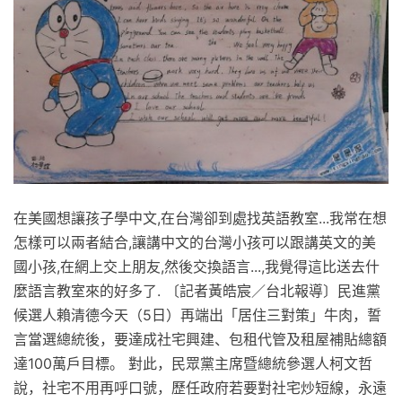
在美國想讓孩子學中文,在台灣卻到處找英語教室...我常在想
怎樣可以兩者結合,讓講中文的台灣小孩可以跟講英文的美
國小孩,在網上交上朋友,然後交換語言...,我覺得這比送去什
麼語言教室來的好多了. 〔記者黃皓宸／台北報導〕民進黨
候選人賴清德今天（5日）再端出「居住三對策」牛肉，誓
言當選總統後，要達成社宅興建、包租代管及租屋補貼總額
達100萬戶目標。 對此，民眾黨主席暨總統參選人柯文哲
說，社宅不用再呼口號，歷任政府若要對社宅炒短線，永遠