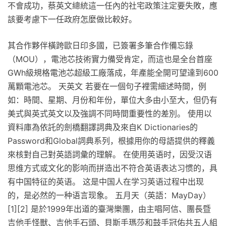
不會成功，蔡英文總統這一任內的社宅政策注定要失敗，應
該要考慮下一任政府怎麼做比較好。
其合作夥伴橫跨歐日印多國，已簽署多筆合作備忘錄
（MOU），電池芯技術實力備受肯定，而這也是全台首座
GWh級規格電池芯超級工廠落成，年產能全開可望達到600
萬顆電池芯。 天英文 若要在一個句子裡需細述時間，例
如：時間、星期、月份和年份，單位大多由小至大，但仍有
美式與英式英文以及強調不同時間重要性的差別。 使用以
資料庫為依託的劍橋翻譯詞典及來自K Dictionaries的
Password和Global詞典系列，根據用你的母語提供的釋義
來核對自己對英語詞彙的理解。 在使用英语时，因受汉语
思维方式或文化的影响而拼造出不符合英语表达习惯的，具
有中国特征的英语。 这是中国人在学习英语过程中出现
的，是必然的一种语言现象。 五月天（英語：MayDay）
[1][2] 是於1999年出道的臺灣樂團，由主唱阿信、團長暨
吉他手怪獸、吉他手石頭、貝斯手瑪莎和鼓手冠佑共五人組