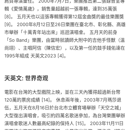
肩負導演重任。 2000年7月7日，樂團推出第二張錄音室專
輯《愛情萬歲》，銷售量超越前一張專輯，達到35萬張
[8]。 五月天也以這張專輯獲得第12屆金曲獎的最佳樂團獎
[9]。 2000年8月12日至26日樂團在臺北市、彰化縣、高雄
市舉辦「十萬青年站出來」巡迴演唱會。 五月天的前身
「So Band」樂團，由當時就讀師大附中的吉他手怪獸（溫
尚翊）、主唱阿信（陳信宏），以及第一任的鼓手錢佑達在
1995年組成 天英文2023 [4]。
天英文: 世界奇观
電影在台灣的大型戲院上映，並在三天內獲得超過新台幣
120萬的票房成績 [14]。 休息兩年後，2003年7月瑪莎退
伍，五月天在8月16日於台北市立體育場舉辦「天空之城」
大型復出演唱會，吸引約四萬名歌迷參加，為台灣樂團舉辦
演唱會歌迷人數最高紀錄的保持人 [15]。 2003年11月11日