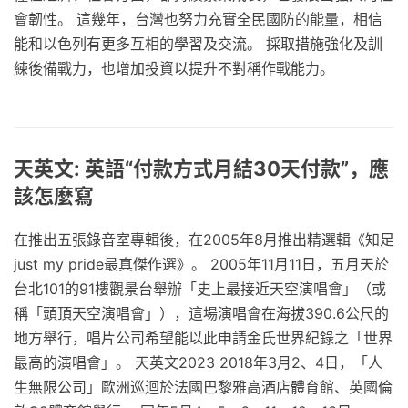
會韌性。 這幾年，台灣也努力充實全民國防的能量，相信
能和以色列有更多互相的學習及交流。 採取措施強化及訓
練後備戰力，也增加投資以提升不對稱作戰能力。
天英文: 英語“付款方式月結30天付款”，應
該怎麼寫
在推出五張錄音室專輯後，在2005年8月推出精選輯《知足
just my pride最真傑作選》。 2005年11月11日，五月天於
台北101的91樓觀景台舉辦「史上最接近天空演唱會」（或
稱「頭頂天空演唱會」），這場演唱會在海拔390.6公尺的
地方舉行，唱片公司希望能以此申請金氏世界紀錄之「世界
最高的演唱會」。 天英文2023 2018年3月2、4日，「人
生無限公司」歐洲巡迴於法國巴黎雅高酒店體育館、英國倫