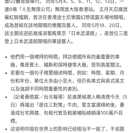
敦O2體育館舉行。 同年5月4、5、6、11、12、13日，一
連6場「人生無限公司」無限放大版香港站。 五月天忍痛放
棄紅館檔期，首次在香港迪士尼樂園幻想道露天場地開唱，
成為首組在該地開唱的樂團及藝人。 同年5月19、20日，
該主題巡迴前進搖滾聖殿東京「日本武道館」，是首位三度
登上日本武道館開唱的華語藝人。
他們用一個禮拜的時間，拜訪德國所有的最重要的車
廠，像是賓士、福斯和保時捷等大廠，受到高度關注。
若要在一個句子裡需細述時間，例如：時間、星期、月
份和年份，單位大多由小至大，但仍有美式與英式英文
以及強調不同時間重要性的差別。
〔記者黃皓宸／台北報導〕民進黨候選人賴清德今天（5
日）再端出「居住三對策」牛肉，誓言當選總統後，要
達成社宅興建、包租代管及租屋補貼總額達100萬戶目
標。
这说明中国在世界上的影响已经相当不一般了，不说跟