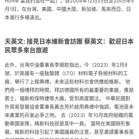
Home 當我們混在一起」，自2004年12月25日至2005年5
月1日，在台灣、美國、中國大陸、新加坡、馬來西亞、日
本進行多場演出。
天英文: 接見日本維新會訪團 蔡英文：歡迎日本
民眾多來台旅遊
此外，台灣中油董事長李順欽指出，今（2023）年2月8
號，於高雄有一座鈦酸鋰（LTO）材料電子負極材料的工
廠，舉行了上樑典禮，未來這些材料也會供應給格斯。 他
們用一個禮拜的時間，拜訪德國所有的最重要的車廠，像是
賓士、福斯和保時捷等大廠，受到高度關注。 中華民國對
外貿易發展協會董事長黃志芳於啟用典禮中強調，電池是未
來產業的兵家必爭之地。 去（2023）年10月政府組織的電
動車國家隊，格斯科技就是其中一員。 當時在美國辦形象
展，格斯的科技引起了美國議員的注意，甚至邀請董事長張