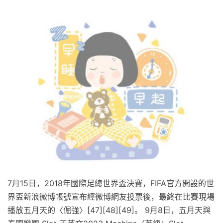
7月15日，2018年國際足總世界盃決賽，FIFA官方開設的世
界盃新浪微博帳號宣布經微博網友投票後，最終在比賽現場
播放五月天的〈倔強〉[47][48][49]。 9月8日，五月天與