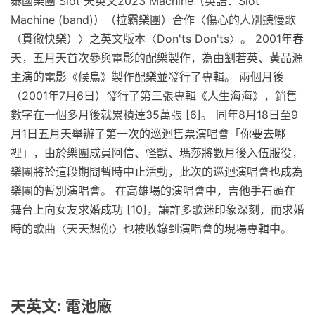
泰國樂團 Slot 天英文2023 Machine（英語：Slot
Machine (band)）（拉霸樂團）合作〈傷心的人別聽慢歌
（貫徹快樂）〉之英文版本〈Don'ts Don'ts〉。 2001年春
天，五月天首次參與電影的配樂製作，為由劉若英、黃品源
主演的電影《候鳥》製作配樂並發行了專輯。 兩個月後
（2001年7月6日）發行了第三張專輯《人生海海》，銷售
數字在一個多月後就累積達35萬張 [6]。 同年8月18日至9
月1日五月天舉辦了第一次的巡迴售票演唱會「你要去哪
裡」，由於樂團成員阿信、怪獸、瑪莎將數月後入伍服役，
樂團將於這段期間暫時中止活動，此次的巡迴演唱會也成為
樂團的暫別演唱會。 在高雄場的演唱會中，吉他手石頭在
舞台上向女友求婚成功 [10]，讓許多歌迷印象深刻，而求婚
時的歌曲〈天天想你〉也被收錄到演唱會的現場專輯中。
天英文: 電池廠