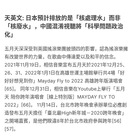
天英文: 日本預計排放的是「核處理水」而非
「核廢水」，中國混淆視聽將「科學問題政治
化」
五月天深深受到英國搖滾樂團披頭四的影響，認為搖滾樂擁
有改變世界的力量，在歌曲中傳達愛以及和平的信念。
2021年11月19日，相信音樂宣布五月天於2021年12月25、
26、31、2022年1月1日在高雄世運主場館舉行共4場「好
好好想見到你」Mayday Fly to 2022 高雄跨年版演唱會
[65]。 同年12月31日，相信音樂在Youtube上舉行「五月
天 陪你跨年演唱會［線上特別版］MAYDAY FLY TO
2022」[66]。 11月14日，台北市跨年晚會承辦單位必應創
造發布五月天擔任「臺北最High新年城－2020跨年晚會」
之開場嘉賓，是他們睽違8年於台北市政府參與跨年[56]
[57]。