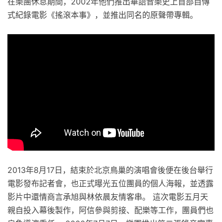
在樂團休息期間，2002年他們推出華語音樂史上首部自傳
式紀錄電影《搖滾本事》，並推出同名的原聲帶專輯。
2013年8月17日，結束於北京鳥巢的演唱會後便在後台舉行
電影發布記者會，也正式曝光五位團員的個人海報，並透露
影片中還情商言承旭與林依晨友情客串。 這次電影五月天
親自投入幕後製作，阿信參與剪接、配樂等工作，團員們也