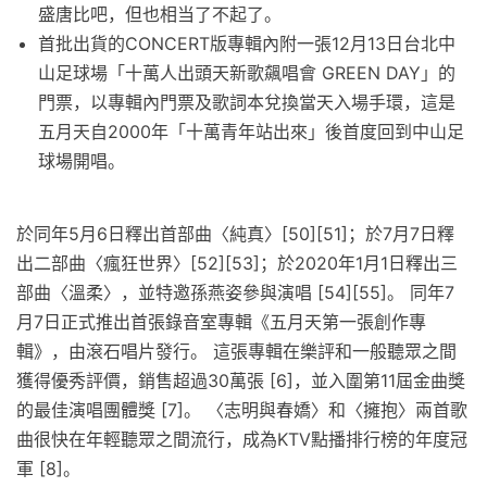
盛唐比吧，但也相当了不起了。
首批出貨的CONCERT版專輯內附一張12月13日台北中
山足球場「十萬人出頭天新歌飆唱會 GREEN DAY」的
門票，以專輯內門票及歌詞本兌換當天入場手環，這是
五月天自2000年「十萬青年站出來」後首度回到中山足
球場開唱。
於同年5月6日釋出首部曲〈純真〉[50][51]；於7月7日釋
出二部曲〈瘋狂世界〉[52][53]；於2020年1月1日釋出三
部曲〈溫柔〉，並特邀孫燕姿參與演唱 [54][55]。 同年7
月7日正式推出首張錄音室專輯《五月天第一張創作專
輯》，由滾石唱片發行。 這張專輯在樂評和一般聽眾之間
獲得優秀評價，銷售超過30萬張 [6]，並入圍第11屆金曲獎
的最佳演唱團體獎 [7]。 〈志明與春嬌〉和〈擁抱〉兩首歌
曲很快在年輕聽眾之間流行，成為KTV點播排行榜的年度冠
軍 [8]。