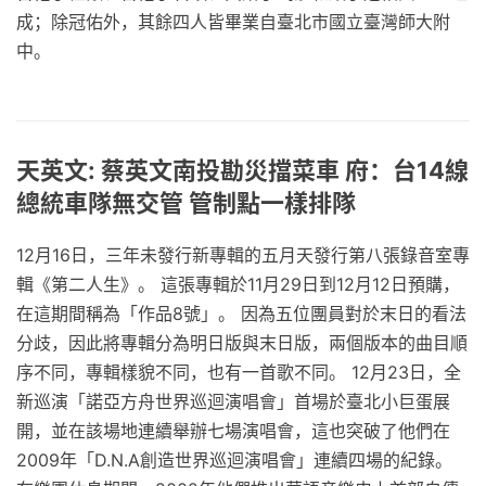
成；除冠佑外，其餘四人皆畢業自臺北市國立臺灣師大附
中。
天英文: 蔡英文南投勘災擋菜車 府：台14線
總統車隊無交管 管制點一樣排隊
12月16日，三年未發行新專輯的五月天發行第八張錄音室專
輯《第二人生》。 這張專輯於11月29日到12月12日預購，
在這期間稱為「作品8號」。 因為五位團員對於末日的看法
分歧，因此將專輯分為明日版與末日版，兩個版本的曲目順
序不同，專輯樣貌不同，也有一首歌不同。 12月23日，全
新巡演「諾亞方舟世界巡迴演唱會」首場於臺北小巨蛋展
開，並在該場地連續舉辦七場演唱會，這也突破了他們在
2009年「D.N.A創造世界巡迴演唱會」連續四場的紀錄。