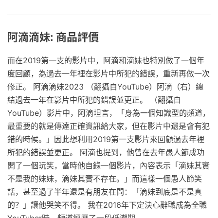
阿滴滴妹: 商品評價
而在2019第一支的影片中，阿滴和滴妹也特別做了一個年
度回顧，為過去一年裡在影片中所犯的錯誤，重新再做一次
修正。 阿滴滴妹2023 （翻攝自YouTube）阿滴（右）總
結過去一年在影片中所犯的錯誤並更正。 （翻攝自
YouTube）影片中，阿滴坦言，「身為一個知識型的頻道，
最重要的就是傳達正確資訊給大家，但在影片中還是會有犯
錯的時候。」因此想利用2019第一支影片來回顧過去年裡
所犯的錯誤並更正。 阿滴也提到，他曾在去年愚人節成功
開了一個玩笑，當時他自錄一個影片，內容表示「滴妹其實
不是我的妹妹，滴妹其實不存在。」而這樣一個愚人節笑
話，甚至過了半年還是有朋友在問：「滴妹到底是不是真
的？」讓他哭笑不得。 我在2016年下定決心辭職成為全職
YouTuber時，頻道經歷了一段低潮期。