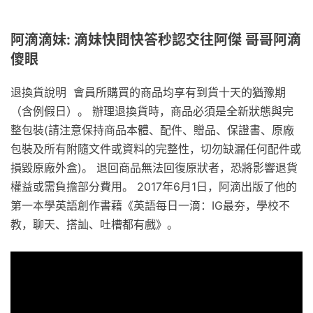
阿滴滴妹: 滴妹快問快答秒認交往阿傑 哥哥阿滴
傻眼
退換貨說明 會員所購買的商品均享有到貨十天的猶豫期
（含例假日）。 辦理退換貨時，商品必須是全新狀態與完
整包裝(請注意保持商品本體、配件、贈品、保證書、原廠
包裝及所有附隨文件或資料的完整性，切勿缺漏任何配件或
損毀原廠外盒)。 退回商品無法回復原狀者，恐將影響退貨
權益或需負擔部分費用。 2017年6月1日，阿滴出版了他的
第一本學英語創作書藉《英語每日一滴：IG最夯，學校不
教，聊天、搭訕、吐槽都有戲》。