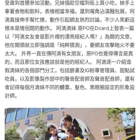
受邀到首爾參加活動，兄妹倆趁空檔到街上買小吃，她手上
拿著食物和飲料，表情相當幸福，還到嘴角沾滿麵包屑，阿
滴直接伸手幫忙擦，動作引起網友熱烈討論，不少人笑虧這
根本是情侶間的動作。 阿滴滴妹 原PO在Dcard上發表一篇
以「阿滴女友會是影片裡的漂亮經紀人嗎？」為題的文章，
他在開頭就立即強調是「純粹猜測」，要網友攻擊砲火不要
太大。 外界一直在傳阿滴有女朋友，原PO也覺得傳言是真
的，而且那位女孩應該就是他的經紀人。 阿滴逐一介紹造
假滴妹的各個部門分工，包括臉書及IG粉專管理員、甜點試
吃員，以及影像製作部中的聲音配音師及聲音配音師，還有
會記得每個月滴妹不同的體重、髮色、黑眼圈設定的形象設
計師。