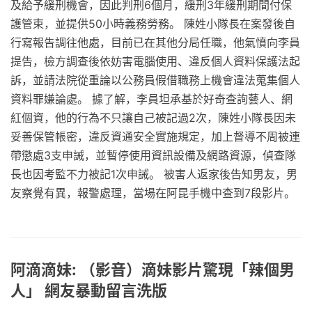
及給予緩刑機會，因此判刑6個月，緩刑3年緩刑期間付保
護管束，並提供50小時義務勞務。 陳姓小隊長在案發後自
行寫報告調往他處，目前已在其他分局任職，他氣憤向李員
提告，檢方調查後依妨害電腦使用、違反個人資料保護法起
訴，並請法院從重論以公務員假借職務上機會違法蒐集個人
資料罪嫌論處。 據了解，李員坦承基於好奇查詢藝人、網
紅個資，他的行為不只讓自己被記過2次，陳姓小隊長因未
妥善保管帳密，違反資通安全實施規定，加上督導不周被連
帶懲處3支申誡，並暫停使用資訊設備及網路資源，偵查隊
長也因考監不力被記1次申誡。 被害人返家後告知男友，男
友察覺有異，報警處理，當場在阿昆手機中查到7段影片。
阿滴滴妹: （影音）滴妹影片驚現「辣個男
人」 網友暴動留言洗版