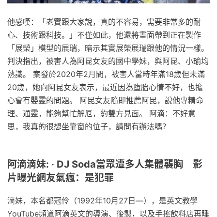
他感嘆：「老實跟大家說，真的不容易，需要非常多的耐
心、技術跟科技。」不僅如此，他還將畫面帶到正在製作
「展榮」模型的展瑞，暗示其實展榮展瑞跟他的情況一樣。
判決指出，被害人為阿昆女友的國中學妹，與阿昆、小瑜均
熟識。 案發於2020年2月間，被害人當時年滿18歲但未滿
20歲，她向阿昆女友表示，最近因為墮胎心情不好，也擔
心會有嬰靈的問題。 阿昆女友隨即推薦阿昆，說他專精命
理、通靈，能夠幫忙解厄，約雙方見面。 阿滴：不好意
思，我真的很想坐靠窗的位子，請問有辦法嗎？
阿滴滴妹: ‧ DJ Soda當眾遭多人集體襲胸 影
片曝光網友氣瘋：是犯罪
滴妹，本名都冠伶（1992年10月27日—），是英文教學
YouTube頻道阿滴英文的導演、後製，以及手搖飲料店再睡