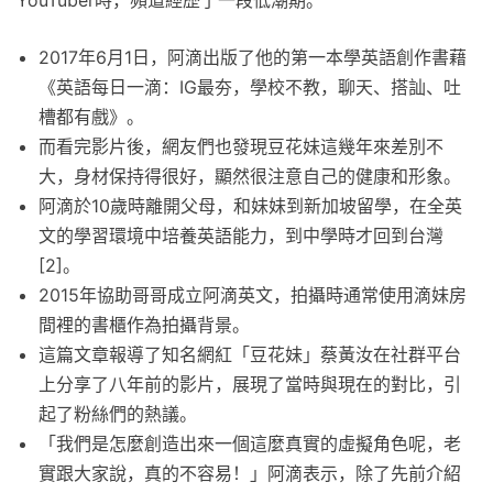
2017年6月1日，阿滴出版了他的第一本學英語創作書藉
《英語每日一滴：IG最夯，學校不教，聊天、搭訕、吐
槽都有戲》。
而看完影片後，網友們也發現豆花妹這幾年來差別不
大，身材保持得很好，顯然很注意自己的健康和形象。
阿滴於10歲時離開父母，和妹妹到新加坡留學，在全英
文的學習環境中培養英語能力，到中學時才回到台灣
[2]。
2015年協助哥哥成立阿滴英文，拍攝時通常使用滴妹房
間裡的書櫃作為拍攝背景。
這篇文章報導了知名網紅「豆花妹」蔡黃汝在社群平台
上分享了八年前的影片，展現了當時與現在的對比，引
起了粉絲們的熱議。
「我們是怎麼創造出來一個這麼真實的虛擬角色呢，老
實跟大家說，真的不容易！」阿滴表示，除了先前介紹