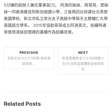
5分鐘的創辦人兼任董事長[1]。 阿滴的妹妹，與哥哥、堂姊
妹一同被滴嬤送到新加坡讀小學，之後再回台就讀台北恩慈
美國學校、新北市私立崇光女子高級中學與天主教輔仁大學
英國語文學系。 2015年協助哥哥成立阿滴英文，拍攝時通
常使用滴妹房間裡的書櫃作為拍攝背景。
PREVIOUS
NEXT
全聯全支付2023詳解!專家建
歐富寶購物金2023詳細懶人
議咁做...
包!內含歐富寶購物金絕密資
料
Related Posts