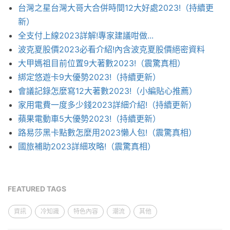
台灣之星台灣大哥大合併時間12大好處2023!（持續更
新）
全支付上線2023詳解!專家建議咁做...
波克夏股價2023必看介紹!內含波克夏股價絕密資料
大甲媽祖目前位置9大著數2023!（震驚真相）
綁定悠遊卡9大優勢2023!（持續更新）
會議記錄怎麼寫12大著數2023!（小編貼心推薦）
家用電費一度多少錢2023詳細介紹!（持續更新）
蘋果電動車5大優勢2023!（持續更新）
路易莎黑卡點數怎麼用2023懶人包!（震驚真相）
國旅補助2023詳細攻略!（震驚真相）
FEATURED TAGS
資訊
冷知識
特色內容
潮流
其他