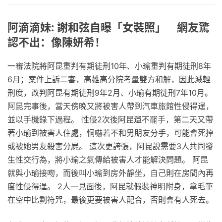
阿滴滴妹: 謝和弦自曝「女裝照」 網友驚
認不出：像陳妍希！
一審法院將阿昆重判有期徒刑10年、小瑜重判有期徒刑8年
6月；案件上訴二審，高雄高分院考量雙方和解，因此減輕
刑度，改判阿昆有期徒刑9年2月、小瑜有期徒刑7年10月。
阿昆完事後，當天傍晚又將被害人帶到汽車旅館性侵得逞，
並以手機錄下過程。 性侵2次後阿昆還不罷手，第二天又帶
著小瑜到被害人住處，恫嚇若不和男朋友分手，可能會死掉
或被她男友殺害分屍。 這次更誇張，阿昆說需要3人共同發
生性交行為，將小瑜之氣傳給被害人才能解決問題。 阿昆
就與小瑜接吻，而後叫小瑜到房外靜坐，自己則在房間內再
度性侵得逞。 2人一見面後，阿昆就假裝神明附身，拿毛筆
在空中比劃符咒，最後更要被害人配合，否則會有人死去。