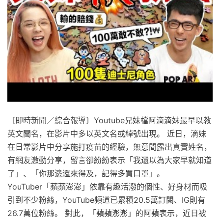
〔即時新聞／綜合報導〕Youtube兄妹檔阿滴滴妹最早以教
英文聞名，在影片中多以英文名或綽號出現。 近日，滴妹
在日常影片中分享施打疫苗的經驗，無意間露出真實姓名，
有網友激動分享，留言卻紛紛表示「我還以為大家早就知道
了」、「你那邊還來得及，記得多買口罩」。
YouTuber「蘋蘋澎澎」依靠有趣活潑的個性、好身材而吸
引到不少粉絲，YouTube頻道已累積20.5萬訂閱、IG則有
26.7萬位粉絲。 對此，「蘋蘋澎澎」的阿蘋表示，近日被