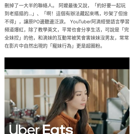
刪掉了一大半的聯絡人。 阿嬤最後又說，「約好要一起玩
到老摳摳的...」、「啊！這個有辦法藏起來嗎，吵架了但捨
不得」，讓原PO邊聽邊泛淚。 YouTuber阿滴經營語言學習
頻道爆紅，除了教學英文，平常也會分享生活，可說是「完
全妹控」的他，和滴妹的互動常被笑會害妹妹沒男友，常常
在影片中自然出現的「寵妹行為」更是超圈粉。