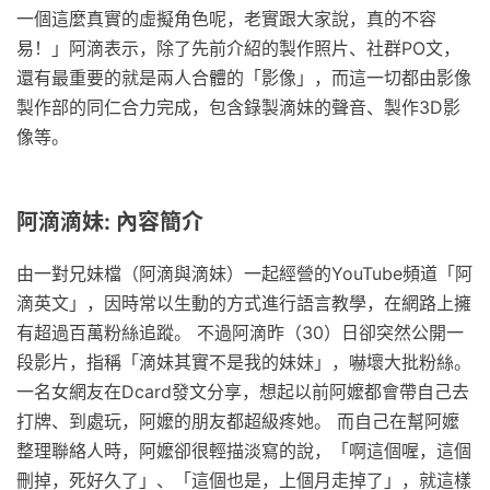
一個這麼真實的虛擬角色呢，老實跟大家說，真的不容
易！」阿滴表示，除了先前介紹的製作照片、社群PO文，
還有最重要的就是兩人合體的「影像」，而這一切都由影像
製作部的同仁合力完成，包含錄製滴妹的聲音、製作3D影
像等。
阿滴滴妹: 內容簡介
由一對兄妹檔（阿滴與滴妹）一起經營的YouTube頻道「阿
滴英文」，因時常以生動的方式進行語言教學，在網路上擁
有超過百萬粉絲追蹤。 不過阿滴昨（30）日卻突然公開一
段影片，指稱「滴妹其實不是我的妹妹」，嚇壞大批粉絲。
一名女網友在Dcard發文分享，想起以前阿嬤都會帶自己去
打牌、到處玩，阿嬤的朋友都超級疼她。 而自己在幫阿嬤
整理聯絡人時，阿嬤卻很輕描淡寫的說，「啊這個喔，這個
刪掉，死好久了」、「這個也是，上個月走掉了」，就這樣