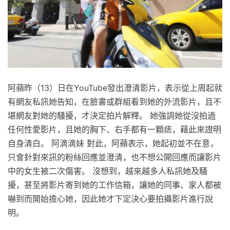
阿蘋昨（13）日在YouTube發出澄清影片，表示從上周起就
有網友私訊她告知，在臉書或群組看到她的外流影片，且不
堪網友對她的騷擾，才決定拍片解釋。 她強調她從沒拍過
任何性愛影片，且她的胸下、右手都有一顆痣，藉此來證明
自身清白。 阿滴滴妹 對此，阿蘋表示，她起初並不在意，
只會針對來訊的粉絲回應並澄清，也不想公開回應而讓影片
中的女生被二次傷害。 沒想到，越來越多人私訊她及騷
擾，甚至將影片寄到她的工作信箱，讓她的同事、家人都被
嚇到而開始擔心她，因此她才下定決心要拍攝影片進行說
明。