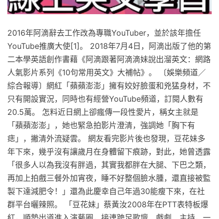
2016年阿滴辭去工作改為專職YouTuber，並於該年擔任
YouTube推廣大使[1]。 2018年7月4日，阿滴出版了他的第
二本學英語創作書藉《阿滴跟著阿滴滴妹說出溜英文：網路
人氣影片系列《10句常用英文》大補帖》。 〔娛樂頻道／
綜合報導〕網紅「蘋蘋澎澎」擁有姣好臉蛋和兇猛身材，不
只有開設實況，同時也有經營YouTube頻道，訂閱人數有
20.5萬。 怎料近日網上卻瘋傳一段性愛片，稱女主就是
「蘋蘋澎澎」，她也緊急拍影片澄清，強調她「胸下有
痣」，撇清外流疑雲。 網友看完影片後也發現，豆花妹多
年下來，幾乎沒有讓歲月在身體留下痕跡，對此，她曾透露
「很多人以為我沒有胖過，其實我都胖在大腿、下巴之類，
再加上拍戲三餐外加宵夜，睡不好整個臉水腫，還直接被監
製下達減肥令！」還為此慶幸自己年過30能瘦下來，在社
群平台曬辣照。 「豆花妹」蔡黃汝2008年在PTT表特板爆
紅，順勢出道進入演藝圈，接連跨足歌壇、戲劇、主持，一