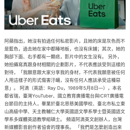
阿蘋指出，她沒有拍過任何私密影片，且她的床是灰色而不
是藍色，過去她在家中都睡地板，也沒有床鋪；其次，她的
胸部下面、右手都有一顆痣，影片中的女生沒有。 另外，
她拍攝寫真跟身材相關的企劃影片，不代表應該受到這樣的
對待，「我願意跟大家分享我的身材，不代表我願意被任何
人用這樣子的形式傷害汙衊，沒有任何人應該承受這種惡
意」。 阿滴（英語：Ray Du，1989年5月8日—），本名
都省瑞，臺灣YouTuber、國立教育廣播電台與ICRT廣播電
台節目的主持人，畢業於臺北恩慈美國學校、臺北市私立東
山高級中學、天主教輔仁大學英國語文學系學士暨英國語文
學系多媒體英語教學組碩士。 頻道阿滴英文創辦人，台灣
新媒體影音創作者協會的理事長。 「我們是怎麼創造出來