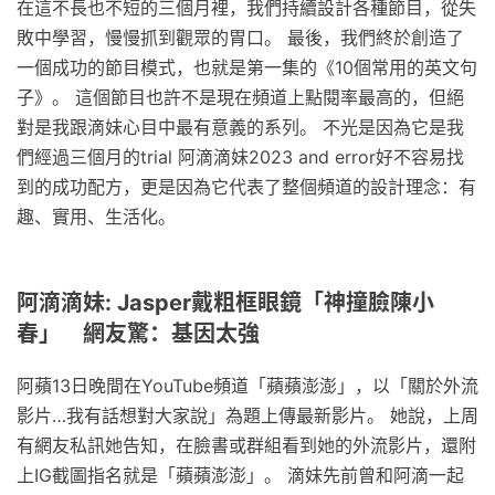
在這不長也不短的三個月裡，我們持續設計各種節目，從失
敗中學習，慢慢抓到觀眾的胃口。 最後，我們終於創造了
一個成功的節目模式，也就是第一集的《10個常用的英文句
子》。 這個節目也許不是現在頻道上點閱率最高的，但絕
對是我跟滴妹心目中最有意義的系列。 不光是因為它是我
們經過三個月的trial 阿滴滴妹2023 and error好不容易找
到的成功配方，更是因為它代表了整個頻道的設計理念：有
趣、實用、生活化。
阿滴滴妹: Jasper戴粗框眼鏡「神撞臉陳小
春」 網友驚：基因太強
阿蘋13日晚間在YouTube頻道「蘋蘋澎澎」，以「關於外流
影片…我有話想對大家說」為題上傳最新影片。 她說，上周
有網友私訊她告知，在臉書或群組看到她的外流影片，還附
上IG截圖指名就是「蘋蘋澎澎」。 滴妹先前曾和阿滴一起