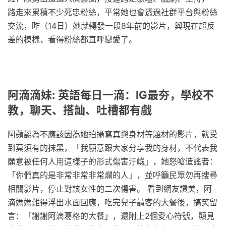
路走來累積不少死忠粉絲，平常她也會透過社群平台與粉絲
交流，昨（14日）她就轉發一段8年前的影片，與現在超反
差的模樣，看得粉絲都直呼戀愛了。
阿滴滴妹: 英語每日一滴：IG最夯，學校不
教，聊天、搭訕、吐槽都有戲
阿蘋認為不應該因為她拍攝寫真與身材等題材的影片，就受
到莫須有的抹黑，「我願意跟大家分享我的身材，不代表我
願意被任何人用這樣子的形式傷害汙衊」，她怒嗆造謠者：
「你們真的是非常非常非常爛的人」，並呼籲民眾勿再搜尋
相關影片，停止對該女性的二次傷害。 看到網友讚美，阿
滴媽媽難得浮出水面回應，吃完兒子請客的大餐後，搞笑留
言：「謝謝阿滴葛格的大餐」，還附上2個愛心符號，顯見