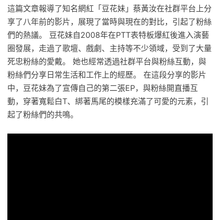
這篇文章報導了知名網紅「豆花妹」蔡黃汝在社群平台上分
享了八年前的影片，展現了當時與現在的對比，引起了粉絲
們的熱議。 豆花妹自2008年在PTT表特板爆紅後進入演藝
圈發展，走過了歌壇、戲劇、主持等不少領域，受到了大量
死忠粉絲的愛戴。 她也經常透過社群平台與粉絲互動，與
粉絲們分享日常生活和工作上的經歷。 在這段分享的影片
中，豆花妹為了宣傳自己的第二張EP，與粉絲開直播互
動，穿著寬鬆白T、綁著馬尾的模樣充滿了可愛的元素，引
起了粉絲們的共鳴。