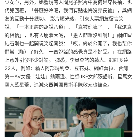
少女心，另外，她發現有人問兒子照片中為何是穿長袖，也
代兒回覆，「餐廳好冷喔，我們有點後悔沒穿長袖」，與網
友的互動十分親切。 影片曝光後，引來大票網友留言笑
說，「一本正經的胡說八道」、「真被你唬了」、「我還真
的相信」，也有人崩潰大喊，「愚人節還沒到啊！」網紅聖
結石則也一起開玩笑起鬨說：「哎，終於公開了，我也幫你
們蠻（瞞）了好久，一直說謊的感覺真是不好受。」在網路
上意外引發不少討論。 據悉，李員查詢的藝人、網紅多達
22人，例如：藝人阿部瑪利亞、豆花妹、網紅蕾拉、台灣
第一AV女優「娃娃」翁雨澄、性感JKF女郎張語昕、星馬女
藝人藍星蕾，連滅火器樂團貝斯手陳敬元也被查。