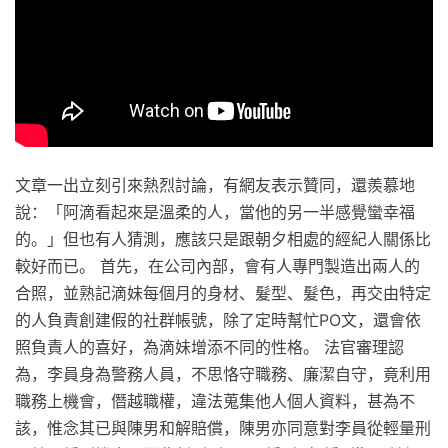
文章一出立刻引來熱烈討論，有網友表示贊同，還羨慕地
說：「阿滴看起來是溫柔的人，當他的另一半感覺蠻幸福
的。」但也有人猜測，應該只是跟朝夕相處的經紀人關係比
較好而已。 首先，在公司內部，會有人專門製造出兩人的
合照，並熟記滴妹每個月的身材、髮型、髮色，再交由特定
的人負責創建假的社群帳號，除了定時幫忙PO文，還會依
照負責人的喜好，為滴妹增添不同的性格。 法官審理認
為，李員身為警務人員，不思恪守職務、廉潔自守，竟利用
職務上機會，僭越職權，違法蒐集他人個人資料，甚為不
該，惟念其已與陳男和解賠償，陳男亦同意對李員從輕量刑