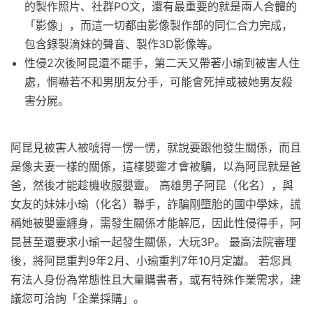
的製作照片、社群PO文，還有最重要的就是兩人合體的
「影像」，而這一切都由影像製作部的同仁合力完成，
包含錄製滴妹的聲音、製作3D影像等。
性侵2次後阿昆還不罷手，第二天又帶著小瑜到被害人住
處，恫嚇若不和男朋友分手，可能會死掉或被她男友殺
害分屍。
阿昆見被害人被唬得一愣一愣，就說要跟他發生關係，而且
是像夫妻一樣的關係，這樣嬰靈才會被騙，以為阿昆就是爸
爸，然後才能趁機收服嬰靈。 高雄男子阿昆（化名），與
女友的妹妹小瑜（化名）聯手，詐騙剛墮胎的國中學妹，謊
稱她被嬰靈纏身，需發生關係才能解厄，因此性侵得手，阿
昆甚至還要求小瑜一起發生關係，大玩3P。 最高法院審理
後，將阿昆重判9年2月、小瑜重判7年10月定讞。 若您具
有法人身份為常態性且大量購書者，或有特殊作業需求，建
議您可洽詢「企業採購」。