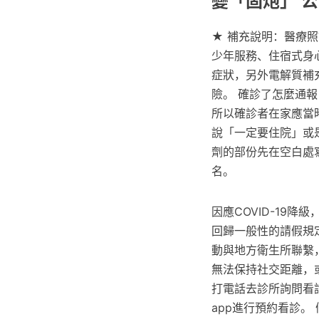
變「固炮」 
★ 補充說明：醫療
少年服務、住宿式身
症狀，另外電解質補
險。 確診了怎麼通
所以確診者在家應當
說「一定要住院」或
劑的部份先在空白處
名。
因應COVID-19
回歸一般性的請假規
動與地方衛生所聯繫，
無法保持社交距離，
打電話去診所詢問看
app進行預約看診。