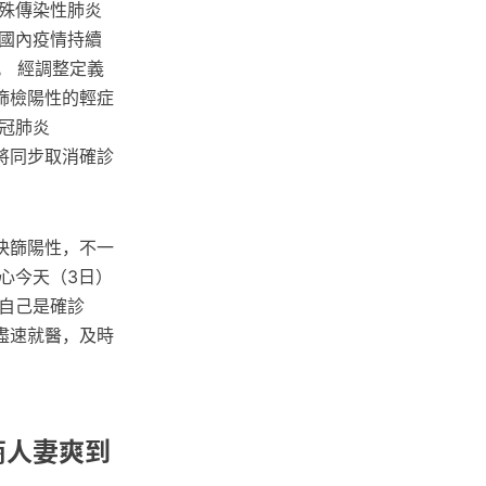
殊傳染性肺炎
國內疫情持續
。 經調整定義
篩檢陽性的輕症
冠肺炎
也將同步取消確診
快篩陽性，不一
心今天（3日）
自己是確診
盡速就醫，及時
商人妻爽到