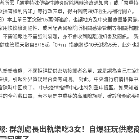
診者所需「嚴重特殊傳染性肺炎解除隔離治療通知書」或「嚴重特
及提審權利告知」等行政表單，得由醫院通知衛生局補行開立。 
日）本土單日更突破1.5萬例確診，也讓地方及中央醫療量能緊繃
家用快篩檢測陽性、或因配合醫療院所相關感染管制等相關措施
，不需通報也不需強制隔離，亦不會收到隔離通知書及簡訊。 新
診者的健康管理天數自8/15起「0+n」措施將從10天減為5天，此外
！
人紛紛表態，不願拒絕提供密切接觸者名單，或是認為自己在家
R採檢，引起外界質疑是否會有罰則。 對此，中央流行疫情指揮中
官陳時中回應了。 中央疫情指揮中心也特別重申提醒，如果知道
性的全程戴口罩，若本身是中重症的高風險族群，確診後務必要
報: 群創處長出軌樂吃3女！自爆狂玩供應