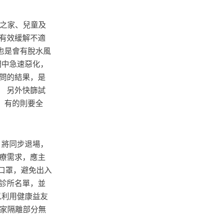
民之家、兒童及
有效緩解不適
也是會有脫水風
間中急速惡化，
問的結果，是
 另外快篩試
、有的則要全
」將同步退場，
療需求，應主
戴口罩，避免出入
診所名單，並
以利用健康益友
居家隔離部分無