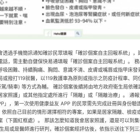
會透過手機簡訊通知確診民眾填報「確診個案自主回報系統」，
電話，需主動自健保快易通填報「確診個案自主回報系統」。 務
呼吸困難、持續胸痛、胸悶、意識不清、皮膚或嘴唇或指甲床發
或撥打119就醫，以119救護車為原則或指示之防疫計程車、
行駕/騎車) 等方式為輔。 確診個案後續將由地方政府衛生局依
居家照護」或其他指定處所進行「隔離」或「隔離治療」。 通報流
PP」，第一次使用健康益友 APP 的民眾需先完成註冊與身份驗
證），依照自己目前的情形選擇相符的專案，如果是居家隔離、檢疫
案（下圖紅框處）。 那該怎麼知道我會居家照護，還是可以到集
衛生局或是醫師進行研判，確診個案經評估後，依指示送往下列三