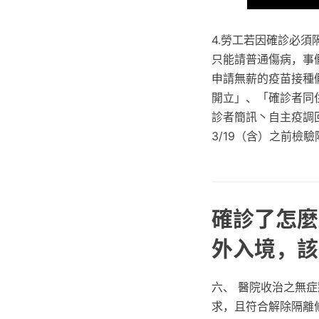
4.勞工若因確診必
只能請普通傷病，事
申請無薪的疫苗接種
開立」、「確診者同
診者簡訊丶自主疫調回
3/19（含）之前
確診了怎麼
外入境，該
六、 醫院收治之無
求，且符合解除隔離