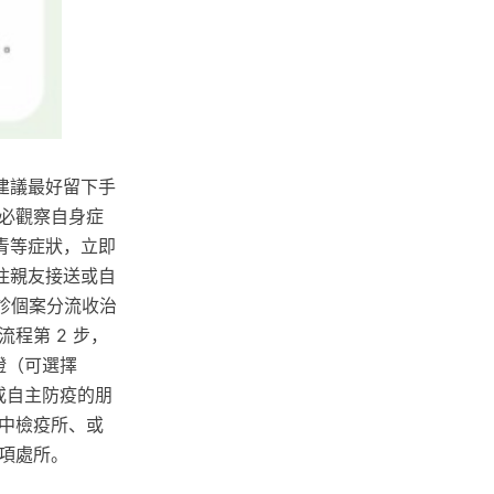
建議最好留下手
必觀察自身症
青等症狀，立即
同住親友接送或自
確診個案分流收治
程第 2 步，
證（可選擇
或自主防疫的朋
中檢疫所、或
項處所。