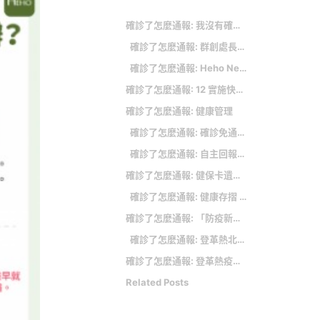
確診了怎麼通報: 我沒有確診，是「密切接觸者」或海外入境，該怎麼做？
確診了怎麼通報: 群創處長出軌樂吃3女！自爆狂玩供應商人妻爽到變「固炮」 公司回應了
確診了怎麼通報: Heho News 健康新聞
確診了怎麼通報: 12 實施快篩陽性即確診：總結
確診了怎麼通報: 健康管理
確診了怎麼通報: 確診免通報即將上路！防疫險理賠金、清冠一號還能領嗎？指揮中心解答
確診了怎麼通報: 自主回報系統填什麼？小心，填錯了領不到保險！
確診了怎麼通報: 健保卡遺失、毀損可免臨櫃 健保署：手機即可補辦
確診了怎麼通報: 健康存摺 使用人數破700萬
確診了怎麼通報: 「防疫新制度」須符合中重症條件，才可通報法定傳染病
確診了怎麼通報: 登革熱北擴延燒！momo購物網「除蟲大作戰」集結千款商品下殺3折起
確診了怎麼通報: 登革熱疫情煞不住 羅一鈞：至少要觀察到9月中旬
Related Posts