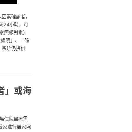
人因素確診者，
天24小時，可
家照顧對象）
位證明」、「確
，系統仍提供
。
者」或海
已無住院醫療需
返家進行居家照