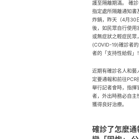
護至隔離期滿。 確
指定處所隔離通知書
炸鍋，昨天（4月30
後，如民眾自行使用
或無症狀之輕症民眾
(COVID-19)確
者的「支持性給假」
近期有確診名人和藝
定要通報和前往PC
舉行記者會時，指揮
者，外出時務必自主
獲得良好治療。
確診了怎麼通