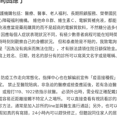
公司回應了
照護機購包括：醫療、醫事、老人福利、長期照顧服務、榮譽國
心障礙福利機構。 維他命Ｂ群、維生素Ｃ、電解質補充液，都能
充液應當是藥局購買的而不是超商的電解質飲料，不然糖分過多
報 因應每個人症狀表現狀況不同，有極少數患者病程可能在短時
時時刻刻觀察自己的身體狀況。 但和泰產險是不賠的，我致電詢
是「因為沒有病床而無法住院」，才有辦法請領住院日額保險金。
寫上姓名、日期，姓名的部分有的診所可以寫英文名字或是暱稱
降級，防疫工作走向常態化，指揮中心也在解編前宣佈「疫苗接種假
定。 禁止至醫院陪病，非急迫的醫療或檢查應延後，若有急迫醫
或撥打119、1922依指示就醫。 必須外出時，需全程正確配
或容易近距離接觸不特定人之場所。 可以直接查看有視訊看診的
診方法，通常是加入診所的line並與醫生進行通話；另外，也可
 假如真的有寫錯，24小時內可以趕快修正，但聽說同住家人的