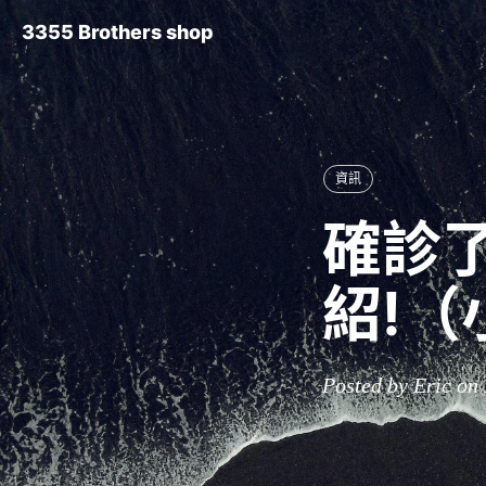
3355 Brothers shop
資訊
確診了
紹!
Posted by Eric on