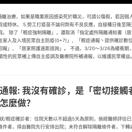
須隔離治療，如果是職業原因感染死於職災，可請公傷假，若因個
假或特休。 5.勞工打疫苗不論何劑有不良反應，自接種日後至隔
假。 除了「輕症強制隔離」，還取消「指定處所隔離通知書（居
住家人及入境民眾自主防疫(0+7)」、「輕症通報丶提供確診數
報」、「居家照護遠距諮詢」。 不過，3/20～3/26為緩衝期
檢驗陽性的民眾補上傳自主疫調及醫療院所補通報，以維護民眾權益
通報: 我沒有確診，是「密切接觸
怎麼做？
症狀/輕症確診者：住院天數以不超過5天為原則，倘經醫師評估
條件者，得由醫院先行安排出院；未符合解除隔離條件者，下轉