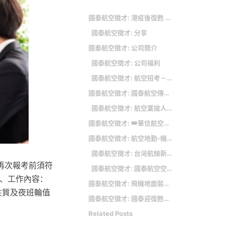
國泰航空徵才: 港疫後復甦 國泰航空大徵才
國泰航空徵才: 分享
國泰航空徵才: 公司簡介
國泰航空徵才: 公司福利
國泰航空徵才: 航空招考－最新！2023年航空公司飛行員/空服/空姐/地勤招募資訊！
國泰航空徵才: 國泰航空傳明天起裁員約4000人 公司：恕不評論
國泰航空徵才: 航空業搶人大戰！國泰航空疫後首辦大舉徵員4000人
國泰航空徵才: 👑華信航空台北站運務人員：報名至2023/5/7 23:59止，5/20 面試
國泰航空徵才: 航空地勤-機坪裝備修護人員
國泰航空徵才: 台灣航線新消息
再次報考前須符
國泰航空徵才: 國泰航空空服員,航空補習班老師,英文補習班老師,航空空姐雜誌編輯
1、工作內容：
國泰航空徵才: 飛機地面裝備勤務人員(台北松山)
性質及夜班輪值
國泰航空徵才: 國泰迎復甦下月招3000人 未來徵才數目可能達到7000人
Related Posts