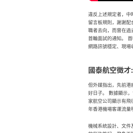
違反上述規定者，中
留言板規則，謝謝配
職者去向，而曾在過
首輪面試的通知。 
網路訊號穩定、現場
國泰航空徵才:
但外媒指出，先前港
好日子。 數據顯示，
家航空公司顯示有飛
年香港機場客運流量
機械系統設計、文件及