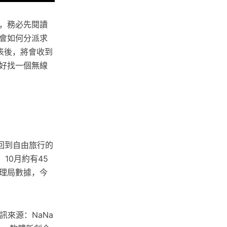
，務必先閱讀
會如何分派求
表後，將會收到
好找一個無線
回到自由旅行的
10月約有45
理局數據，今
訊來源：NaNa