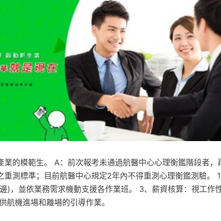
產業的模範生。 A：前次報考未通過航醫中心心理衡鑑階段者，
之重測標準；目前航醫中心規定2年內不得重測心理衡鑑測驗。 
巡邊)，並依業務需求機動支援各作業班。 3、薪資核算：視工作
提供航機進場和離場的引導作業。