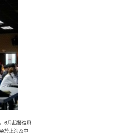
，6月起擬復飛
至於上海及中