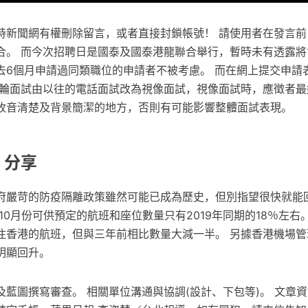
時新聞網有權刪除留言，或者直接封鎖帳號！ 請使用者在發言前
合。 而今次招聘日是國泰及國泰港龍聯合舉行，暫時未有透露將
去6個月申請過同類職位的申請者不被考慮。 而在網上提交申請
首輪面試由以往的電話面試改為視像面試，視像面試時，應徵者最
收音清楚及背景簡潔的地方，否則有可能影響整體面試表現。
 分享
府嚴苛的防疫隔離政策雖然可能已成為歷史，但別指望很快就能
10月份可供預定的航班和座位數量只有2019年同期的18％左右。 
往香港的航班，但與三年前相比數量大減一半。 另據香港機場管
明顯回升。
藍圖撰寫審查。 相關單位溝通與協調(設計、下包等)。 文章資