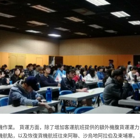
機作業。 貨運方面，除了增加客運航班提供的額外機腹貨運運力
機航點，以及恢復貨機航班往來阿聯、沙烏地阿拉伯及柬埔寨。 