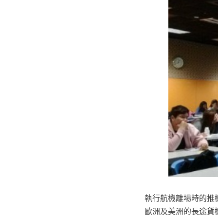
執行航機離場時的推
歐洲及美洲的長途貨