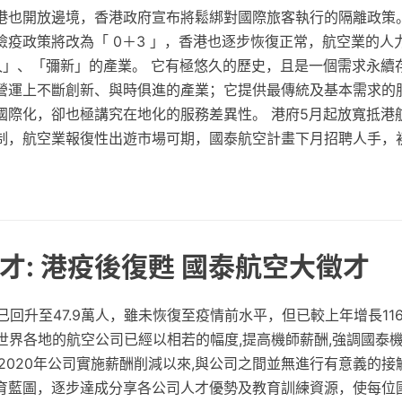
也開放邊境，香港政府宣布將鬆綁對國際旅客執行的隔離政策。 據
檢疫政策將改為「 0＋3 」，香港也逐步恢復正常，航空業的人
歷久」、「彌新」的產業。 它有極悠久的歷史，且是一個需求永續
營運上不斷創新、與時俱進的產業；它提供最傳統及基本需求的
國際化，卻也極講究在地化的服務差異性。 港府5月起放寬抵港
制，航空業報復性出遊市場可期，國泰航空計畫下月招聘人手，
才: 港疫後復甦 國泰航空大徵才
月已回升至47.9萬人，雖未恢復至疫情前水平，但已較上年增長116
指,世界各地的航空公司已經以相若的幅度,提高機師薪酬,強調國泰
2020年公司實施薪酬削減以來,與公司之間並無進行有意義的接
育藍圖，逐步達成分享各公司人才優勢及教育訓練資源，使每位