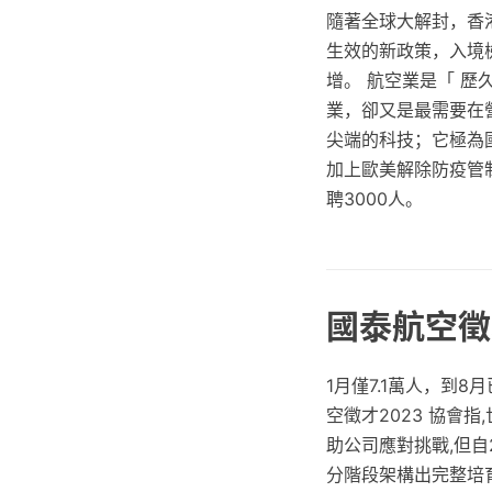
隨著全球大解封，香港
生效的新政策，入境
增。 航空業是「 
業，卻又是最需要在
尖端的科技；它極為
加上歐美解除防疫管
聘3000人。
國泰航空徵
1月僅7.1萬人，到8
空徵才2023 協會
助公司應對挑戰,但自
分階段架構出完整培