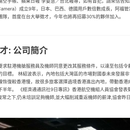
晴空手帳、蘋果日報 李姿慧／台北報導，如有冒犯，請來信告知
edCamera）成立9年，日本、巴西、德國用戶數倍數成長，阿福
團隊，首度在台大舉徵才，今年也將再招募30%的夥伴加入。
才: 公司簡介
要求駐港機艙服務員及機師同意更改其服務條件，以達至包括令
的目標。 林紹波表示，內地包括大灣區的市場對國泰未來發展非
線恢復較香港慢，故很多旅客選擇過境香港進出內地，帶動香港
下半年。 《經濟通通訊社9日專訊》香港航空機組人員協會發表聲
社會復常之下,仍未培訓足夠機師,並大幅削減重返機師的薪津,協會昨