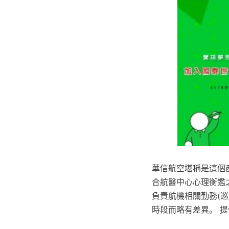
華信航空堪稱是這個
合航醫中心心理衡鑑
負責航機相關勤務(
時段而略有差異。 