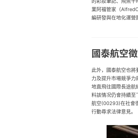
的彩妝筆記、飛魚干
業阿福管家（Alfr
編研發與在地化運營
國泰航空徵
此外，國泰航空也將
力及提升市場競爭力
地直飛往國際長途航
料該情况仍會持續至
航空(00293)在
行動尋求法律意見。