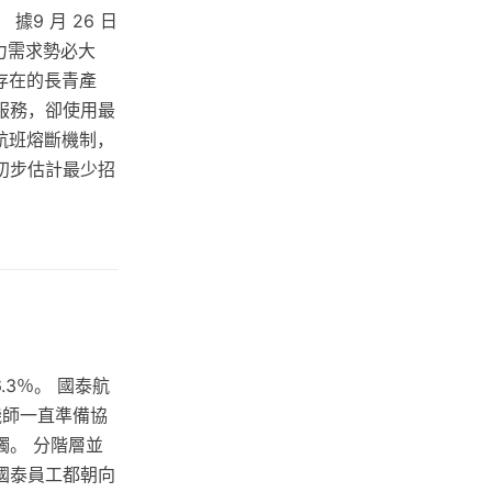
9 月 26 日
力需求勢必大
存在的長青產
服務，卻使用最
航班熔斷機制，
初步估計最少招
.3％。 國泰航
機師一直準備協
觸。 分階層並
國泰員工都朝向