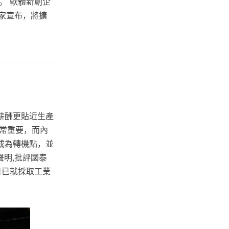
。 軟體新創企
管家宣布，將擴
薪酬更貼近生產
常重要，而內
成為轉機點，並
明,批評國泰
日已就採取工業