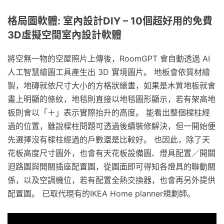
格局圖軟體: 室內設計DIY – 10個超好用的免費
3D虛擬空間室內設計軟體
將空無一物的空屋照片上傳後，RoomGPT 會自動透過 AI
人工智慧繪圖工具產生出 3D 實境圖片。 地板會依質材繪
製，地磚就依尺寸大小的方格狀繪畫，如果是木質地板就會
畫上明顯的條紋，地毯則直接以地毯圖形顯示，若有架高地
板則會以「＋」表示實際抬升的高度。 能看出整個樑柱經
過的位置，雖說樑柱問題可透過後續裝修解決，但一開始便
先選擇沒有樑柱經過的戶數還是比較好。 也因此，除了天
花板高度尺寸圖外，也會有天花板設備圖、燈具配置／開關
迴路圖與開關插座配置圖，從圖面即可得知各燈具的聯動關
係，以及空調機位，若有配置全熱交換器，也會再另外提供
配置圖。 已取代現有的IKEA Home planner規劃師。