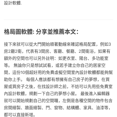
設計軟體.
格局圖軟體: 分享並推薦本文：
接下來就可以從大門開始順著動線來確認格局配置，例如3
房2廳2衛，代表有3間房、客廳、餐廳、2間衛浴，如果有
額外的空間也可以另外註明：如更衣室、陽台、多功能室
等。 無論你只是想試試看，或若手建立你自己的居家空
間，這份10個超好用的免費虛擬空間室內設計軟體都能夠幫
助你上手。 每個人應該都有想擁有自己房子的夢想，在買
屋或買房子之後，在找設計師之前，不妨可以先用些免費室
內設計軟體，規劃一下自己的夢想小屋。 最後進入編輯器
就可以開始規劃自己的空間囉，左側是各種空間的物件包含
房間繪製、牆面繪製、門、窗物、結構體、家具、油漆等，
都可以直接新增。