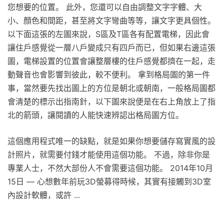
您想要的位置。 此外，您還可以自由調整文字字體、大
小、顏色和間距，甚至將文字彎曲等等，讓文字更具個性。
以下面這張的左圖來說，S區及T區各有配置電梯，因此會
讓住戶感覺從一層八戶變成只有四戶而已，但如果右邊這張
圖，電梯設置的位置會讓整層樓的住戶感覺都擠在一起，走
動聲音也會影響到彼此，較不便利。 拿到格局圖的第一件
事，當然要先找出圖上的方位是朝北或朝南，一般格局圖都
會清楚的標示出指南針，以下圖來說便是在右上角放上了指
北的箭頭，讓閱讀的人能快速辨認出格局圖方位。
這個應用程式唯一的缺點，就是如果你想要儲存寫實風的設
計照片，就需要付錢才能使用這個功能。 不過，除非你是
專業人士，不然大部份人不會需要這個功能。 2014年10月
15日 — 心想數年前玩3D螢募得時候，其實有接觸到3D室
內設計軟體，或許 ...