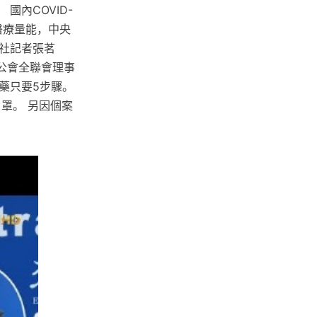
國內COVID-
醫療量能，中央
社記者張茗
公會全聯會理事
藥只要5步驟。
罩。 另因個案
。