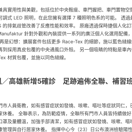
兼具實用性與美觀，包括位於中央鞍座、車門握把、車門置物空
調式 LED 照明，在此您擁有選擇 7 種照明色系的可能。 透
2 RS 的排氣歧管改善了反應性能和效率。 原廠透過保時捷個人化
usive Manufaktur 針對外觀和內裝提供一系列的廣泛個人化選用
再是幻想：擴展套件包括更多 Race-Tex 的細節，施以藍色縫
再到採用真皮包覆的中央通風口外殼。 另一個吸睛的特點是車內
-Tex 材質包覆，並施以同色縫線。
快訊／高雄新增5確診 足跡遍佈全聯、補習
門市人員衛教，如有感冒症狀如發燒、咳嗽、嘔吐等症狀同仁，
家休養。 全聯表示，為防範疫情，全聯所有門市人員皆持續做好
口罩及量體溫，加強手部清潔，如有感冒症狀如發燒、咳嗽、嘔
康管理與自行居家休養。 指揮中心今（23）日公布澳洲檢驗陽