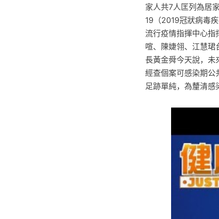
家人共7人匡列為居家
19（2019冠狀病
流行疫情指揮中心指
喧、陳婕翎、江慧珺
長黃金舜今天說，未
經查個案可感染期公共
足跡單純，為釐清感