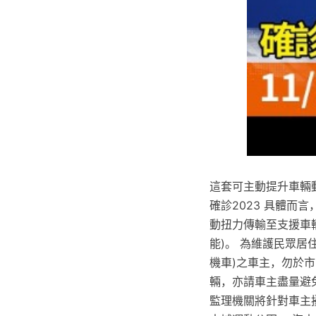
這套可主動提升車輛
確診2023 具體
動扭力傳輸至支援車
能)。 為維護民眾
機車)之車主，勿於
輛，亦請車主盡量避
監理機關將針對車主