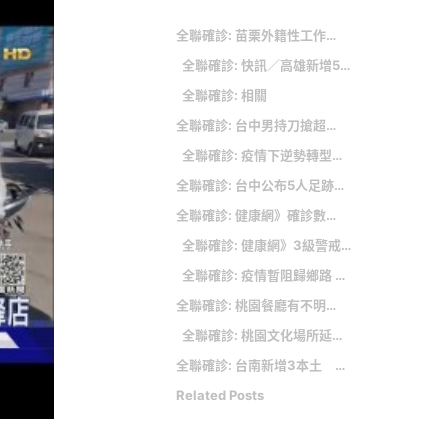
全聯確診: 苗栗外籍性工作者染愛滋 衛生局籲尋芳客快篩檢
全聯確診: 快訊／高雄新增5確診 足跡遍佈全聯、補習班、黃昏市場
全聯確診: 相關
全聯確診: 台中男持刀搶超商 未得手反落網
全聯確診: 疫情下逆勢轉型！柯文哲：環南市場全台灣最安全
全聯確診: 台中公布5人足跡 太平家樂福、全聯正常營業：未接獲通知
全聯確診: 健康網》確診數仍處「高原期」 專家：人流管制應更積極
全聯確診: 健康網》3級警戒引恐慌搶購潮！ 專家憂：室內人擠人完全就是「群聚」
全聯確診: 疫情暫阻歸鄉路 四川台辦化身「娘家人」走訪台生台企獻新春祝福
全聯確診: 桃園餐廳有不明感染源 鄭文燦：目前沒有禁止內用規劃
全聯確診: 桃園文化場所延長閉館至6／14 圖書館還書再延30天
全聯確診: 台南新增3本土 確診母女足跡遍佈高鐵、菜市場及全聯
Related Posts