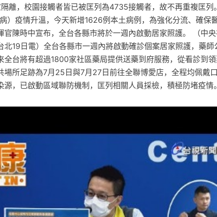
隔離，校園接觸者皆已被匡列為4735接觸者，故不再重複匡列。 
毒疾病）疫情升溫，今天新增1626例本土病例，為強化分流、確保
揮官陳時中宣布，全台各縣市將於一週內啟動居家照護。 （中央
台北19日電）全台各縣市一週內將啟動確診個案居家照護，藥師
來全台將有超過1800家社區藥局提供送藥到府服務，從看診到領
場所足跡為7月25日與7月27日前往全聯博愛店，全程均佩戴口
染源，已啟動區域聯防機制，匡列相關人員採檢，積極防堵疫情