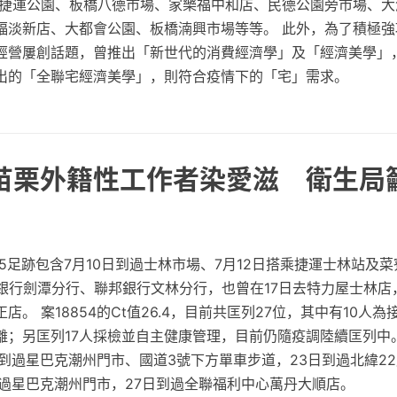
山捷運公園、板橋八德市場、家樂福中和店、民德公園旁市場、大
福淡新店、大都會公園、板橋湳興市場等等。 此外，為了積極強
經營屢創話題，曾推出「新世代的消費經濟學」及「經濟美學」
出的「全聯宅經濟美學」，則符合疫情下的「宅」需求。
 苗栗外籍性工作者染愛滋 衛生局
85足跡包含7月10日到過士林市場、7月12日搭乘捷運士林站及菜
銀行劍潭分行、聯邦銀行文林分行，也曾在17日去特力屋士林店
。 案18854的Ct值26.4，目前共匡列27位，其中有10人
；另匡列17人採檢並自主健康管理，目前仍隨疫調陸續匡列中。 
到過星巴克潮州門市、國道3號下方單車步道，23日到過北緯2
到過星巴克潮州門市，27日到過全聯福利中心萬丹大順店。