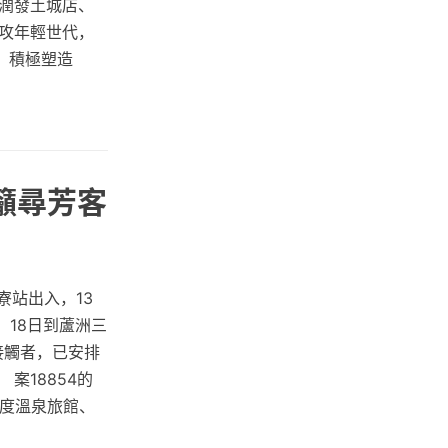
潤發土城店、
攻年輕世代，
，積極塑造
籲尋芳客
寮站出入，13
，18日到蘆洲三
為接觸者，已安排
案18854的
2度溫泉旅館、