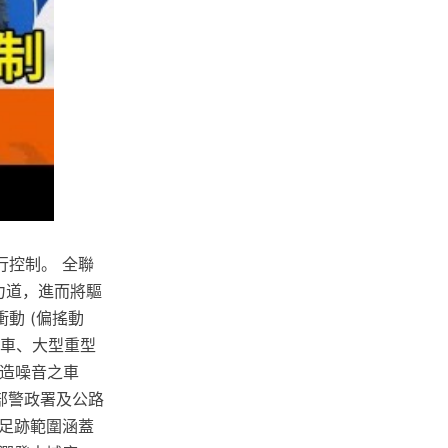
控制。 全聯
力道，進而將驅
動 (偏搖動
跑車、大型重型
製造噪音之車
部警政署及公路
足跡範圍涵蓋