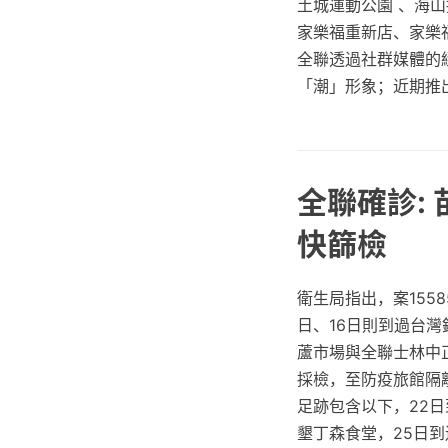
土城運動公園 、海
家樂福重新店、家樂
全聯透過社群媒體的
「潮」形象；近期推
全聯確診:
快篩檢
衛生局指出，案155
日、16日則到過台灣
蘆市場與全聯士林中正店
採檢，至防疫旅館隔離
足跡包含以下，22日
墾丁森食堂，25日