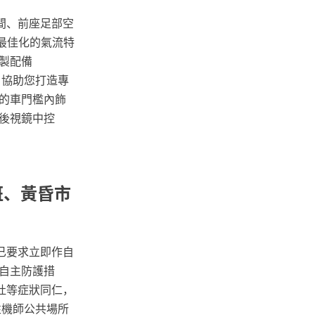
間、前座足部空
過最佳化的氣流特
訂製配備
配備，協助您打造專
線的車門檻內飾
後視鏡中控
班、黃昏市
已要求立即作自
自主防護措
吐等症狀同仁，
性機師公共場所