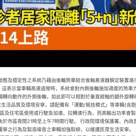
動態及穩定性之系統乃藉由後輪煞車結合後軸差速器鎖定裝置進行
而言，這表示當車輛高速過彎時，系統會對內側後輪施加適度的煞車
輛轉向動作的外側後輪，如此即可以相對於垂直縱軸的額外旋轉衝
居住生活品質及環境安寧，請配備有「運動/競技模式」等車輛(含
市區及住宅區使用或行駛急加速、拉轉速行為，而高輸出功率會
免於市區夜間21時至上午7時間行駛。 行政院環境保護署、內政
擾寧之行為及製造噪音之車輛加強取締，以維護民眾生活安寧。 