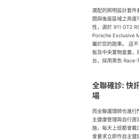
選配的照明設計套件
間與後座區域之亮度可
性，源於 911 GT
Porsche Excl
屬於您的跑車。 這不
板及中央置物盒蓋，
台，採用黑色 Race
全聯確診: 
場
而全聯護理師也進行
主健康管理與自行居
施，每天上班都會戴
會要求立即作自主健