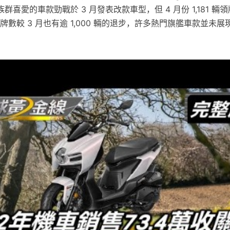
喜愛的車款勁戰於 3 月發表改款車型，但 4 月份 1,181 輛
 掛牌數較 3 月也有逾 1,000 輛的退步，許多熱門旗艦車款並未