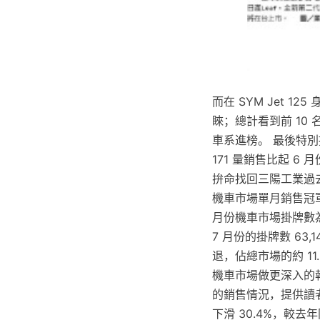
而在 SYM Jet 
睞；總計看到前 10 名
車系進榜。 最後特別提一
171 量銷售比起 6
拚命找回三陽工業過
機車市場單月銷售冠軍
月份機車市場掛牌數為 6
7 月份的掛牌數 63,
退，佔總市場的約 1
機車市場做更深入的報
的銷售情況，提供讀者進
下滑 30.4%，較去年