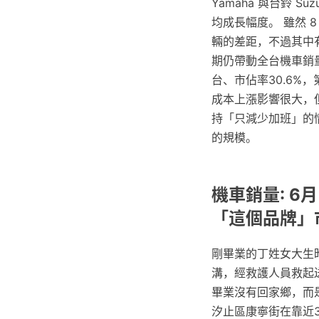
Yamaha 與台鈴 S
均成長幅度。 雖然 8
輛的差距，不過其中
期仍帶動全台機車銷量
台、市佔率30.6%
成本上漲影響很大，
持「只減少加班」的
的規模。
機車銷量: 
「這個品牌」
剛畢業的丁姓女大生
溝，經救護人員救起
畢業沒有回家鄉，而
汐止區康寧街在靠近