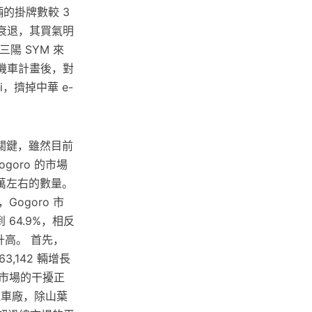
輛的掛牌數較 3
所衰退，其買氣明
陽 SYM 來
動機車計畫後，對
i，擠掉中華 e-
關鍵，雖然目前
goro 的市場
 萬左右的數量。
Gogoro 市
到 64.9%，相反
升高。 首先，
3,142 輛增長
車市場的干擾正
機車廠，除山葉