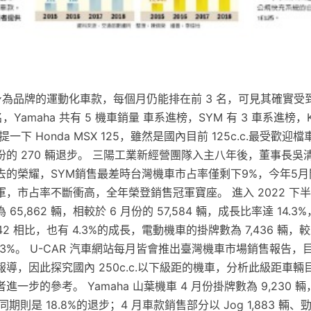
125 身為品牌的運動化車款，每個月仍能排在前 3 名，可見其確實
，Yamaha 共有 5 機車銷量 車系進榜，SYM 有 3 車系進榜，K
下 Honda MSX 125，雖然是國內目前 125c.c.最受歡迎檔
 月份的 270 輛退步。 三陽工業新經營團隊入主八年後，董事長
去的榮耀，SYM銷售最差時台灣機車市占率僅剩下9%，今年5
，市占率不斷衝高，全年榮登銷售冠軍寶座。 進入 2022 下
5,862 輛，相較於 6 月份的 57,584 輛，成長比率達 14.3%，
142 相比，也有 4.3%的成長，電動機車的掛牌數為 7,436 輛
1.3%。 U-CAR 汽車網站每月皆會推出臺灣機車市場銷售報告
導，因此探究國內 250c.c.以下級距的機車，分析此級距車輛
一步的參考。 Yamaha 山葉機車 4 月份掛牌數為 9,230 
同期則是 18.8%的退步；4 月車款銷售部分以 Jog 1,883 輛、勁豪