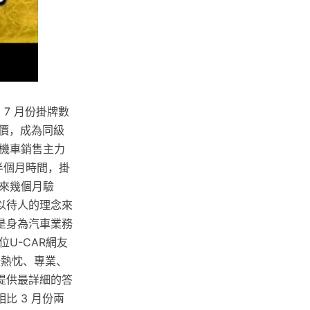
，7 月份掛牌數
惠價，成為同級
機車銷售主力
經過半個月時間，掛
下來幾個月驗
誠以待人的理念來
是身為汽車業務
U-CAR網友
最熱忱、專業、
提供最詳細的答
，相比 3 月份兩