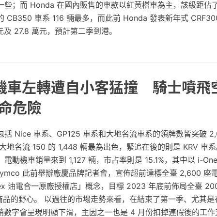
些；而 Honda 在國內販售的車款以紅黃檔車為主，該級距佔了約
B350 車系 116 輛最多，而此前 Honda 發表新年式 CRF300L
 萬元及 27.8 萬元，預計第二季到港。
 機車左轉遭自小客猛撞 騎士噴飛
生命危險
 Nice 車系、GP125 車系和大地名流車系的領牌數皆突破 2,
以大地名流 150 的 1,448 輛最為出色，緊追在後的則是 KRV 車系
機車銷量來到 1,127 輛，市占率則是 15.1%，其中以 i-One 
而 Kymco 此前舉辦廠慶品牌記者會，宣佈超前達標全臺 2,600 
onex 油電合一原廠授權店」概念，目標 2023 年底前佈局全臺 2
電動商品的野心。 以過往的市場走勢來看，在結束了第一季、尤其是在
銷數字會呈現明顯下滑，主因之一也是 4 月份扣掉連假後的工作天