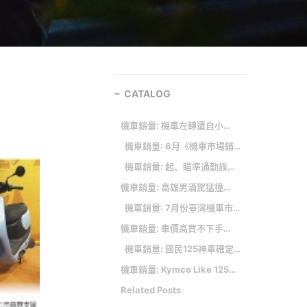
CATALOG
機車銷量: 機車左轉遭自小客猛撞 騎士噴飛空中翻轉摔地...無生命危險
機車銷量: 6月《機車市場銷售排行》｜總掛牌數創十年新低 唯「這個品牌」市占率逆勢成長奪冠 電動機車整體大跌2成
機車銷量: 起、瞄準通勤族！米其林新速克達胎上市 電動機車胎增尺寸
機車銷量: 高雄男酒駕猛撞停紅燈機車！騎士1死1重傷
機車銷量: 7月份臺灣機車市場銷售報告，125c.c.級距篇
機車銷量: 車價高買不下手 機車優惠一台不用4萬元
機車銷量: 國民125神車確定「霸氣下殺3開頭」！光陽公布史上最震撼消息
機車銷量: Kymco Like 125 銷量有感提升，KRV 180 MOTO TCS 蜜月期已過？
Related Posts