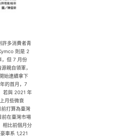
受到許多消費者青
ymco 則是 2
車，但 7 月份
吳清源親自領軍，
月開始連續拿下
半年的首月，7
若與 2021 年
，較上月些微衰
，目前打算為臺灣
目前在臺灣市場
輛，相比前個月分
車系 1,221