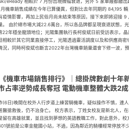
uzuki/eReady 相較於 7 月份出現微幅衰退，另外 5 家車廠都
 月機車銷售成績在今年已算優異，但對比去年同期的 84,195 輛
有疫情影響，再加上民俗月尚未結束等原因，接下來即將迎接 9
。 由於總市場大減22.6萬台，所以各品牌都呈現衰退狀態，光陽以
，第22年穩坐龍頭地位；光陽集團執行長柯俊斌日前受訪表示，
但相較於其它同業直接停工，光陽透過靈活調度以及和供應商密
情況，同時柯俊斌也斷言2022年台灣機車銷量還會下修一波，預
6月《機車市場銷售排行》｜總掛牌數創十年新
市占率逆勢成長奪冠 電動機車整體大跌2成
昨(6日)晚間在校外人行步道上練習騎機車，疑似操作不慎，連
送醫搶救後，仍不治身亡。 校方表示，丁姓女校友是新北人，在
是留在高雄就業，並且找到夢想的英語教職工作，對此意外，校
301號前是公車金龍國小站，不過，因為鄰近的騎樓經常停放不