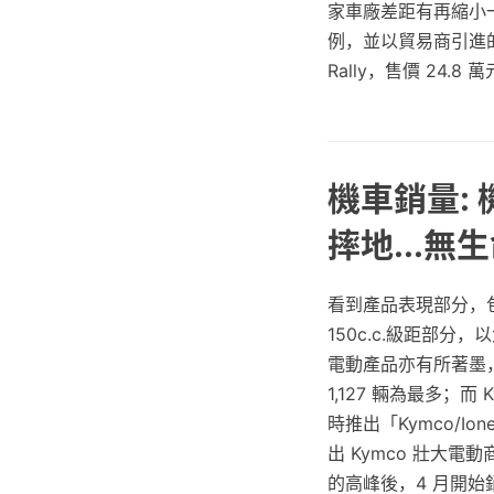
家車廠差距有再縮小一
例，並以貿易商引進的 C
Rally，售價 24.8
機車銷量:
摔地...無
看到產品表現部分，包括
150c.c.級距部分，
電動產品亦有所著墨，電動
1,127 輛為最多；
時推出「Kymco/I
出 Kymco 壯大
的高峰後，4 月開始