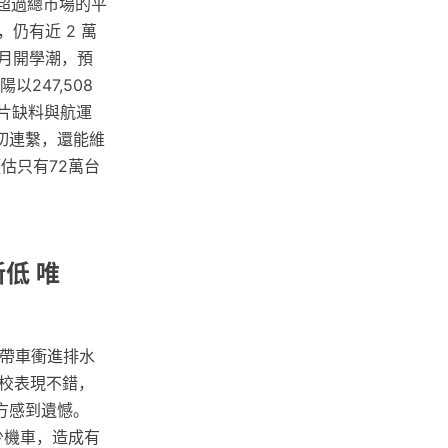
繳出超過總市場的平
，仍有近 2 萬
 月開學潮，預
247,508
晶片缺料與航運
切連繫，還能維
估只有72萬台
低 唯
人帶車衝進排水
校表現不錯，
方感到遺憾。
少機車，造成有