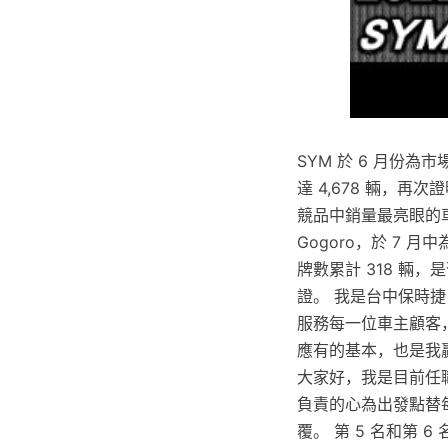
SYM 於 6 月份為
達 4,678 輛，
競品中銷量最亮眼的
Gogoro，於 7 月
牌數累計 318 輛
證。 我是台中保時捷
服務每一位車主顧客
應有的基本，也是我
大家好，我是目前任
負責的心為出發點替
覆。 第 5 名和第 6 