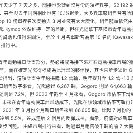
個工作天少了 7 天之多，間接也影響到整月份的領牌數字，52,192 
下滑，甚至與去年同期相比也有 10.1%退步，大多數車廠銷售皆有
op 10 榜單裡名次變動與 3 月並沒有太大變化，銷售龍頭依然由三
光陽 Kymco 依然維持一定的差距，但在光陽拿下基隆市青年電
助也值得來關注，至於 4 月名單新客為第 10 名的 Kawasak
10 排行中。
青年電動機車計畫部分，勢必將成為接下來左右電動機車市場的
 為首，而在確定光陽得標成為此計畫的夥伴後，其也來步步逼近 Go
出，這項計畫今年約採購 1.2 萬輛，明年提升至 1.2 萬~1.3
銷售數字來看，光陽繳出 6,267 輛，Gogoro 則是 64,663 輛，
陽則是 7.2%，但 2023 年截至 4 月來看，Gogoro 市佔率下滑
2%，未來在青年電動機車計畫助威下，光陽在該領域市佔率可望再
21 年 8 月份全月新車銷售來到 66,605 輛，比起 7 月份的 6
幅度達到 5.5%，達成連續 2 個月的反彈成長，顯示，疫情對於新
逐步回籠。 由總市場排行來看，跨過單月銷售破千輛的前 7 大