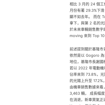
相比 3 月的 24 
月份有著 29.3%
顯不如去年。 而在 T
拿下，與第 2 名的
於未來車輛銷售數字的幫
moving 來到 Top 
前述提到關於基隆市
依然是以 Gogoro
地位，基隆市長謝國樑指
若以 2022 年電動機車
佔率來到 73.8%，光
的光陽上升至 17.
由機車銷售數據來看，20
3,463 輛， 成長
在消退，新車買氣正