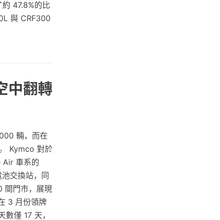
 47.8%的比
 與 CRF300
空中翻轉
000 輛，而在
。 Kymco 對於
Air 車系的
座電池交換站，同
00 間門市，展現
 3 月份領牌
數僅 17 天，