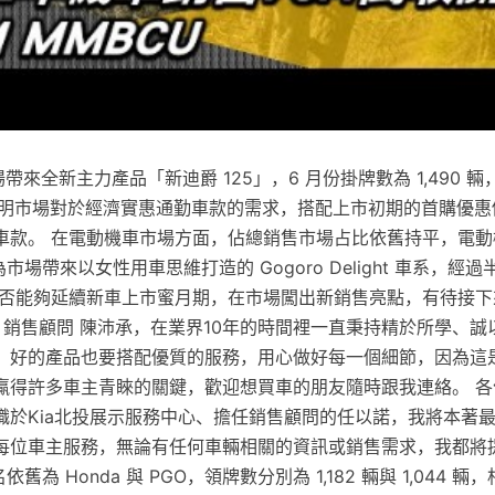
市場帶來全新主力產品「新迪爵 125」，6 月份掛牌數為 1,490 輛
再次證明市場對於經濟實惠通勤車款的需求，搭配上市初期的首購優
車款。 在電動機車市場方面，佔總銷售市場占比依舊持平，電動
中為市場帶來以女性用車思維打造的 Gogoro Delight 車系，
，是否能夠延續新車上市蜜月期，在市場闖出新銷售亮點，有待接
 銷售顧問 陳沛承，在業界10年的時間裡一直秉持精於所學、
，好的產品也要搭配優質的服務，用心做好每一個細節，因為這
贏得許多車主青睞的關鍵，歡迎想買車的朋友隨時跟我連絡。 各位
職於Kia北投展示服務中心、擔任銷售顧問的任以諾，我將本著
每位車主服務，無論有任何車輛相關的資訊或銷售需求，我都將
名依舊為 Honda 與 PGO，領牌數分別為 1,182 輛與 1,044 輛