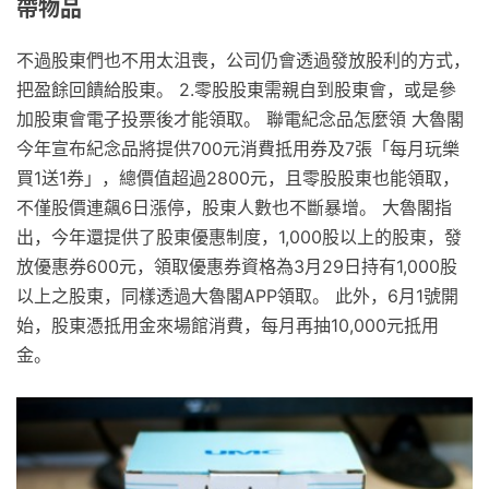
帶物品
不過股東們也不用太沮喪，公司仍會透過發放股利的方式，
把盈餘回饋給股東。 2.零股股東需親自到股東會，或是參
加股東會電子投票後才能領取。 聯電紀念品怎麼領 大魯閣
今年宣布紀念品將提供700元消費抵用券及7張「每月玩樂
買1送1券」，總價值超過2800元，且零股股東也能領取，
不僅股價連飆6日漲停，股東人數也不斷暴增。 大魯閣指
出，今年還提供了股東優惠制度，1,000股以上的股東，發
放優惠券600元，領取優惠券資格為3月29日持有1,000股
以上之股東，同樣透過大魯閣APP領取。 此外，6月1號開
始，股東憑抵用金來場館消費，每月再抽10,000元抵用
金。