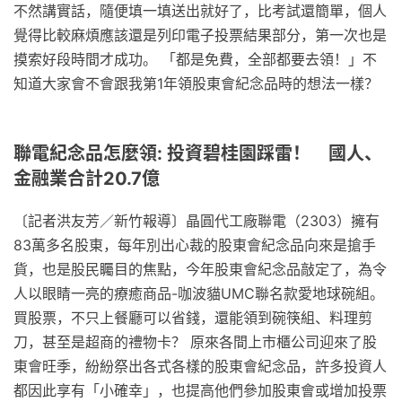
不然講實話，隨便填一填送出就好了，比考試還簡單，個人
覺得比較麻煩應該還是列印電子投票結果部分，第一次也是
摸索好段時間才成功。 「都是免費，全部都要去領！」不
知道大家會不會跟我第1年領股東會紀念品時的想法一樣？
聯電紀念品怎麼領: 投資碧桂園踩雷！ 國人、
金融業合計20.7億
〔記者洪友芳／新竹報導〕晶圓代工廠聯電（2303）擁有
83萬多名股東，每年別出心裁的股東會紀念品向來是搶手
貨，也是股民矚目的焦點，今年股東會紀念品敲定了，為令
人以眼睛一亮的療癒商品-咖波貓UMC聯名款愛地球碗組。
買股票，不只上餐廳可以省錢，還能領到碗筷組、料理剪
刀，甚至是超商的禮物卡？ 原來各間上市櫃公司迎來了股
東會旺季，紛紛祭出各式各樣的股東會紀念品，許多投資人
都因此享有「小確幸」，也提高他們參加股東會或增加投票