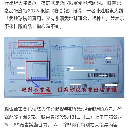
行出現大排長龍，為的就是領取限定愛地球碗組。 聯電紀
念品怎麼領2023 根據《聯合報》報導，一名陳姓股東大讚
「愛地球碗組實用，又有永續愛地球理念，很棒！」並表示
不來排隊的話，擔心領不到。
聯電董事會已決議去年盈餘擬每股配發現金股利3.6元，盈
餘配發率逾5成。 股東會將於5月31日（三）上午在該公司
Fab 8S廠會議廳召開。 Ａ：除非你有特別在意投票內容，