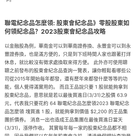
聯電紀念品怎麼領: 股東會紀念品》零股股東如
何領紀念品？2023股東會紀念品攻略
以金融股為例，華南金可以到華南證券換、永豐金可以到永
豐證券換，也是滿方便的，只是到下班時間人家也跟著打烊
休息，就比較沒有徵求處換取來得方便。 此外亦可使用聰
聰之前發布的股東會紀念品查詢一覽表，讓你輕鬆看哪些公
司從2015年開始每年都發，還有歷年來都發什麼等等的功
能，個人覺得滿實用的。 而且王品說只要 1 股就能夠拿到
股東紀念品，意思就是若以最後買進日(3/31)之股價 63.9
元，代表我只要花約 64 聯電紀念品怎麼領2023 聯電紀念
品怎麼領 塊買進 1 股，就能夠拿到價值 $2,200 的王品集
團折價券。 消息一出也造成王品集團在最後買進日當天
(3/31)，漲停作收。 其實每年每一家的股東紀念品都不相
同，因此我們可以在每年股東會之前，透過幾個網址查詢最