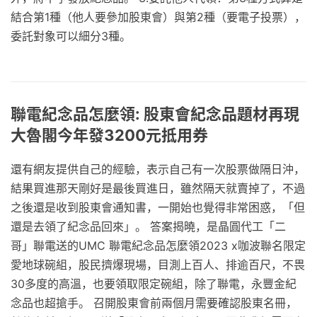
結合第1種（他人要參加股東會）與第2種（要電子投票），
委託對象可以細分3種。
聯電紀念品怎麼領: 股東會紀念品題材再現
大魯閣今年發3200元抵用券
還有網友提供自己的經驗，表示自己有一次股票做隔日沖，
結果買進那天剛好是最後買進日，雖然隔天就賣掉了，不過
之後還是收到股東會通知書，一開始也覺得非常困惑，「但
還是去領了紀念品回來」。 答案揭曉，是晶圓代工「二
哥」聯電送的UMC 聯電紀念品怎麼領2023 x咖波聯名限定
愛地球碗組，股民擠爆現場，目測上百人、排逾百尺，不畏
30多度的高溫，也要領取限定碗組，除了聯電，永豐金紀
念品也超搶手。 召開股東會前兩個月需要確認股東名冊，