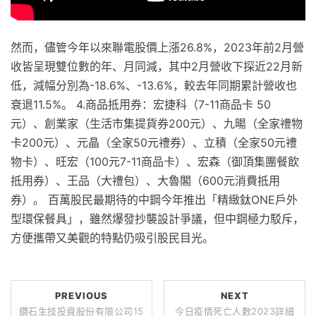
然而，儘管今年以來聯電股價上漲26.8%，2023年前2月營
收皆呈現雙位數的年、月同減，其中2月營收下探近22月新
低，減幅分別為-18.6%、-13.6%，較去年同期累計營收也
衰退11.5%。 4.商品抵用券：宏捷科（7-11商品卡 50
元）、創業家（生活市集提貨券200元）、九暘（全家禮物
卡200元）、元晶（全家50元禮券）、立積（全家50元禮
物卡）、旺宏（100元7-11商品卡）、宏森（御頂集團餐飲
抵用券）、王品（大禮包）、大魯閣（600元消費抵用
券）。 百萬股民最期待的中鋼今年推出「精緻鈦ONE戶外
型環保餐具」，雖然爆發抄襲設計爭議，但中鋼極力駁斥，
方便攜帶又美觀的特點仍吸引股民目光。
PREVIOUS
NEXT
鑽石生技投資股份有限公司15
今日疫情死亡人數2023詳細