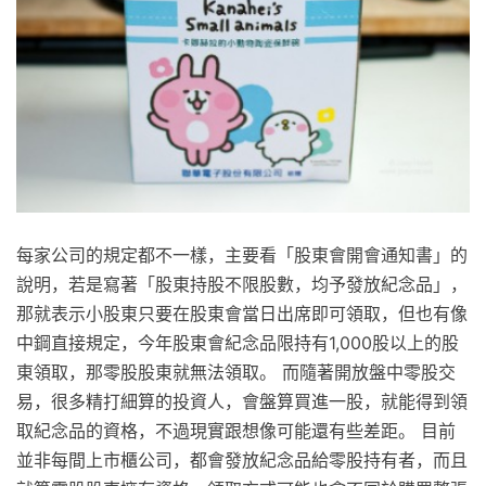
每家公司的規定都不一樣，主要看「股東會開會通知書」的
說明，若是寫著「股東持股不限股數，均予發放紀念品」，
那就表示小股東只要在股東會當日出席即可領取，但也有像
中鋼直接規定，今年股東會紀念品限持有1,000股以上的股
東領取，那零股股東就無法領取。 而隨著開放盤中零股交
易，很多精打細算的投資人，會盤算買進一股，就能得到領
取紀念品的資格，不過現實跟想像可能還有些差距。 目前
並非每間上市櫃公司，都會發放紀念品給零股持有者，而且