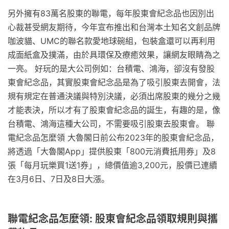
另外擁有83萬名股東的聯電，每年股東會紀念品也因別出
心裁甚受網友期待，今年宣布推出和台灣本土知名文創品牌
咖波貓、UMC的聯名款愛地球碗組，包裝盒還可以再利用
成面紙盒及撲滿，由於具環保及療癒效果，讓網友眼睛為之
一亮。 好玩的是大公司例如：台積電、鴻海，卻沒有發股
東會紀念品，其實股東會紀念品是為了吸引股東去開會，法
規有規定在普通決議與特別決議，必須出席股東的幾分之幾
才能表決，所以才有了股東會紀念品的誕生，有趣的是，像
台積電、鴻海這種大公司，不需要吸引股東去股東會。 聯
電紀念品怎麼領 大魯閣日前公布2023年的股東會紀念品，
將透過「大魯閣App」提供股東「800元消費抵用券」及8
張「每月玩樂買1送1券」，總價值逾3,200元，股價已連續
在3月6日、7日及8日大漲。
聯電紀念品怎麼領: 股東會紀念品領取規則與攜