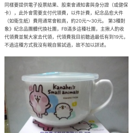
同樣要提供電子投票結果、股東會通知書與身分證（或健保
卡），此外會需要支付代領費，以件計費，紀念品愈大件
（如衛生紙）費用通常會較高，約20元～30元。 第3種對
象》紀念品團體代換社團，FB滿多這種社團，主揪人酌收
代領費並幫大家去代領，代領費我目前聽過最低有到19元，
不過這種方式我沒有親自嘗試過，故不加以詳述。