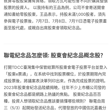
就算零股股東擁有資格，領取方式可能也會不同於購買整張
股票的投資人。 以我持有的王品為例，公司不會寄送開會
通知書給零股股東，王品表示，持股未滿1,000股者，須先
參與電子投票後，7月7日、7月8日、7月11日憑電子投票畫
面至股代處，或親自出席股東會領取紀念品。
聯電紀念品怎麼領: 股東會紀念品概念股？
打開TDCC臺灣集中保管結算所股東會電子投票平台並登入
「股東e票通」，在系統中找到股票欄位，於投票期限內完
成投票後，將議案表決單列印出來，作為完成投票的證明。
2023年股東會紀念品陸續揭曉，往年不少上市櫃公司發的
股東會紀念品都是網路上熱議的焦點。 股東紀念品百百
種，投資人想領取紀念品應該要搞懂哪些規則？ 聯電自周
三（5/3）起開始發送紀念品，代理發放的中國信託嘉義分