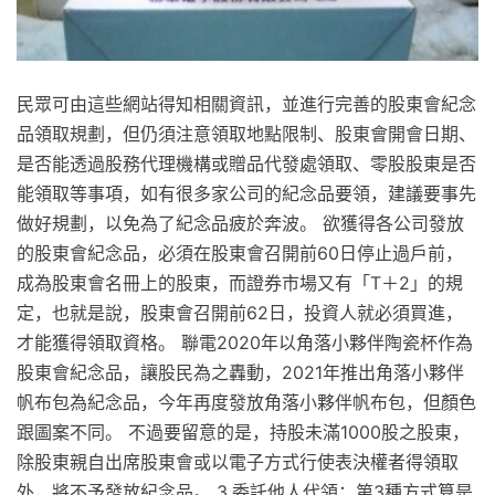
民眾可由這些網站得知相關資訊，並進行完善的股東會紀念
品領取規劃，但仍須注意領取地點限制、股東會開會日期、
是否能透過股務代理機構或贈品代發處領取、零股股東是否
能領取等事項，如有很多家公司的紀念品要領，建議要事先
做好規劃，以免為了紀念品疲於奔波。 欲獲得各公司發放
的股東會紀念品，必須在股東會召開前60日停止過戶前，
成為股東會名冊上的股東，而證券市場又有「T＋2」的規
定，也就是說，股東會召開前62日，投資人就必須買進，
才能獲得領取資格。 聯電2020年以角落小夥伴陶瓷杯作為
股東會紀念品，讓股民為之轟動，2021年推出角落小夥伴
帆布包為紀念品，今年再度發放角落小夥伴帆布包，但顏色
跟圖案不同。 不過要留意的是，持股未滿1000股之股東，
除股東親自出席股東會或以電子方式行使表決權者得領取
外，將不予發放紀念品。 3.委託他人代領：第3種方式算是