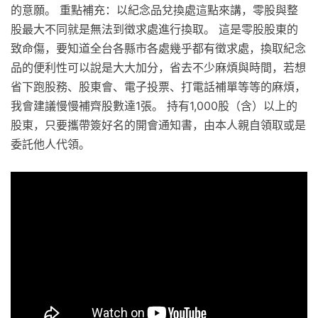
的意願。 重點補充：以紀念品兌換處這點來講，零股與整
股最大不同就是無法到徵求處進行換取。 這是零股股東的
致命傷，要知道全台各縣市各處幾乎都有徵求處，換取紀念
品的便利性可以說是大大加分，省去不少麻煩與時間，若想
省下跑股務、股東會、電子投票、打電話補單等等的麻煩，
我會建議慢慢補齊股數達1張。 持有1,000股（含）以上的
股東，只要攜帶簽好名的開會通知書，由本人親自領取或是
委託他人代領。