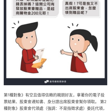
第1種對象》有空且值得信賴的親朋好友，拿著你的電子投
票結果、股東會通知書、身分證出席股東會幫你領取。 第2
種對象》股東會代領處（強調：不是指徵求處）委託代領，