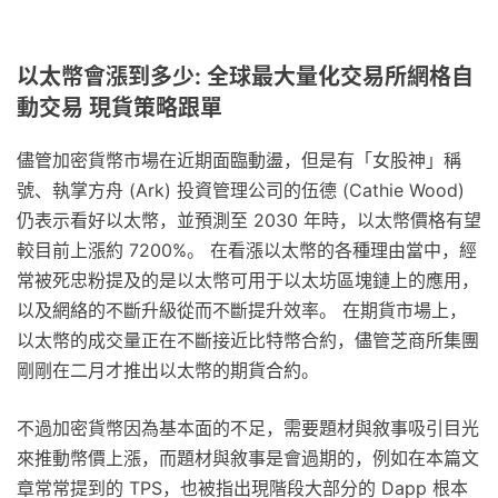
以太幣會漲到多少: 全球最大量化交易所網格自
動交易 現貨策略跟單
儘管加密貨幣市場在近期面臨動盪，但是有「女股神」稱
號、執掌方舟 (Ark) 投資管理公司的伍德 (Cathie Wood)
仍表示看好以太幣，並預測至 2030 年時，以太幣價格有望
較目前上漲約 7200%。 在看漲以太幣的各種理由當中，經
常被死忠粉提及的是以太幣可用于以太坊區塊鏈上的應用，
以及網絡的不斷升級從而不斷提升效率。 在期貨市場上，
以太幣的成交量正在不斷接近比特幣合約，儘管芝商所集團
剛剛在二月才推出以太幣的期貨合約。
不過加密貨幣因為基本面的不足，需要題材與敘事吸引目光
來推動幣價上漲，而題材與敘事是會過期的，例如在本篇文
章常常提到的 TPS，也被指出現階段大部分的 Dapp 根本