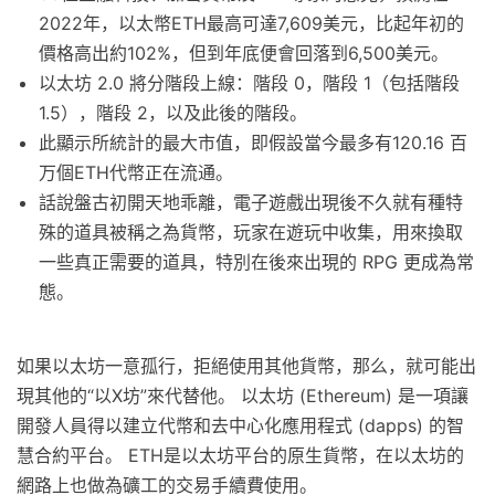
2022年，以太幣ETH最高可達7,609美元，比起年初的
價格高出約102%，但到年底便會回落到6,500美元。
以太坊 2.0 將分階段上線：階段 0，階段 1（包括階段
1.5），階段 2，以及此後的階段。
此顯示所統計的最大市值，即假設當今最多有120.16 百
万個ETH代幣正在流通。
話說盤古初開天地乖離，電子遊戲出現後不久就有種特
殊的道具被稱之為貨幣，玩家在遊玩中收集，用來換取
一些真正需要的道具，特別在後來出現的 RPG 更成為常
態。
如果以太坊一意孤行，拒絕使用其他貨幣，那么，就可能出
現其他的“以X坊”來代替他。 以太坊 (Ethereum) 是一項讓
開發人員得以建立代幣和去中心化應用程式 (dapps) 的智
慧合約平台。 ETH是以太坊平台的原生貨幣，在以太坊的
網路上也做為礦工的交易手續費使用。