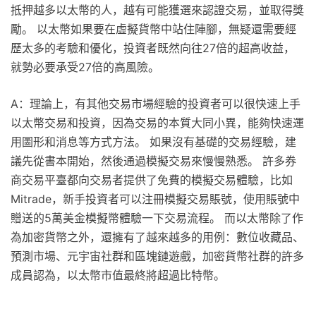
抵押越多以太幣的人，越有可能獲選來認證交易，並取得獎
勵。 以太幣如果要在虛擬貨幣中站住陣腳，無疑還需要經
歷太多的考驗和優化，投資者既然向往27倍的超高收益，
就勢必要承受27倍的高風險。
A：理論上，有其他交易市場經驗的投資者可以很快速上手
以太幣交易和投資，因為交易的本質大同小異，能夠快速運
用圖形和消息等方式方法。 如果沒有基礎的交易經驗，建
議先從書本開始，然後通過模擬交易來慢慢熟悉。 許多券
商交易平臺都向交易者提供了免費的模擬交易體驗，比如
Mitrade，新手投資者可以注冊模擬交易賬號，使用賬號中
贈送的5萬美金模擬幣體驗一下交易流程。 而以太幣除了作
為加密貨幣之外，還擁有了越來越多的用例：數位收藏品、
預測市場、元宇宙社群和區塊鏈遊戲，加密貨幣社群的許多
成員認為，以太幣市值最終將超過比特幣。