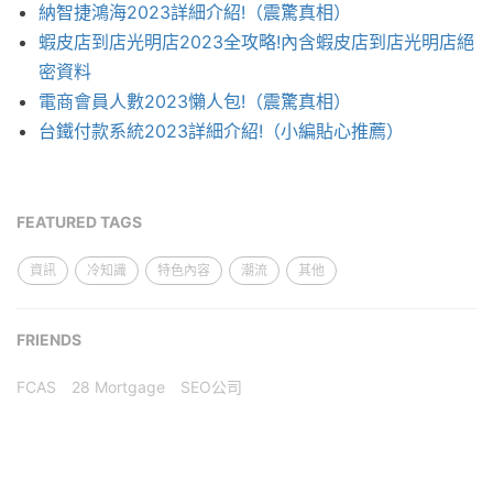
納智捷鴻海2023詳細介紹!（震驚真相）
蝦皮店到店光明店2023全攻略!內含蝦皮店到店光明店絕
密資料
電商會員人數2023懶人包!（震驚真相）
台鐵付款系統2023詳細介紹!（小編貼心推薦）
FEATURED TAGS
資訊
冷知識
特色內容
潮流
其他
FRIENDS
FCAS
28 Mortgage
SEO公司