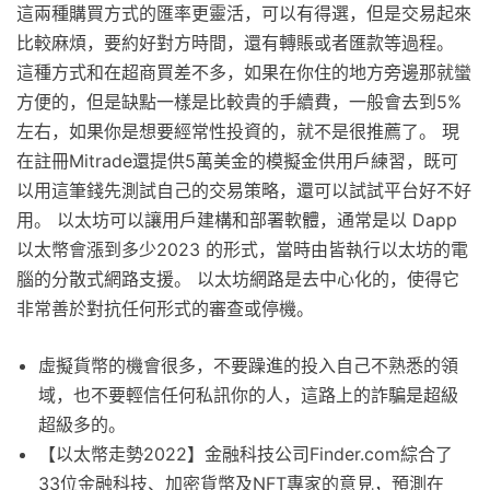
這兩種購買方式的匯率更靈活，可以有得選，但是交易起來
比較麻煩，要約好對方時間，還有轉賬或者匯款等過程。
這種方式和在超商買差不多，如果在你住的地方旁邊那就蠻
方便的，但是缺點一樣是比較貴的手續費，一般會去到5%
左右，如果你是想要經常性投資的，就不是很推薦了。 現
在註冊Mitrade還提供5萬美金的模擬金供用戶練習，既可
以用這筆錢先測試自己的交易策略，還可以試試平台好不好
用。 以太坊可以讓用戶建構和部署軟體，通常是以 Dapp
以太幣會漲到多少2023 的形式，當時由皆執行以太坊的電
腦的分散式網路支援。 以太坊網路是去中心化的，使得它
非常善於對抗任何形式的審查或停機。
虛擬貨幣的機會很多，不要躁進的投入自己不熟悉的領
域，也不要輕信任何私訊你的人，這路上的詐騙是超級
超級多的。
【以太幣走勢2022】金融科技公司Finder.com綜合了
33位金融科技、加密貨幣及NFT專家的意見，預測在