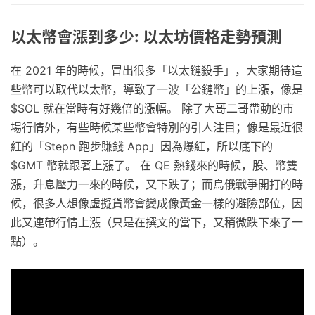
以太幣會漲到多少: 以太坊價格走勢預測
在 2021 年的時候，冒出很多「以太鏈殺手」，大家期待這
些幣可以取代以太幣，導致了一波「公鏈幣」的上漲，像是
$SOL 就在當時有好幾倍的漲幅。 除了大哥二哥帶動的市
場行情外，有些時候某些幣會特別的引人注目；像是最近很
紅的「Stepn 跑步賺錢 App」因為爆紅，所以底下的
$GMT 幣就跟著上漲了。 在 QE 熱錢來的時候，股、幣雙
漲，升息壓力一來的時候，又下跌了；而烏俄戰爭開打的時
候，很多人想像虛擬貨幣會變成像黃金一樣的避險部位，因
此又連帶行情上漲（只是在撰文的當下，又稍微跌下來了一
點）。