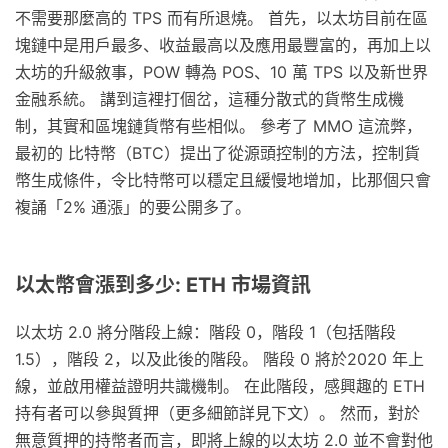
不需要那麼高的 TPS 而有所退燒。 首先，以太坊目前在區
塊鏈中是用戶最多、收益最高以及應用最豐富的，再加上以
太坊的升級敘事，POW 轉為 POS、10 萬 TPS 以及新世界
金融系統。 講到這裡打個岔，這種分散式的貨幣生成機
制，其實和區塊鏈貨幣有些相似。 參考了 MMO 這流弊，
最初的 比特幣（BTC）提出了從源頭控制的方法，控制貨
幣生成條件，令比特幣可以穩定且緩慢地增加，比那個只會
複誦「2% 通漲」的要公開多了。
以太幣會漲到多少: ETH 市場資訊
以太坊 2.0 將分階段上線：階段 0，階段 1（包括階段
1.5），階段 2，以及此後的階段。 階段 0 將於2020 年上
線，並啟用權益證明共識機制。 在此階段，感興趣的 ETH
持有者可以參與質押（更多細節詳見下文）。 然而，對於
無意質押的持幣者而言，即將上線的以太坊 2.0 並不會對他