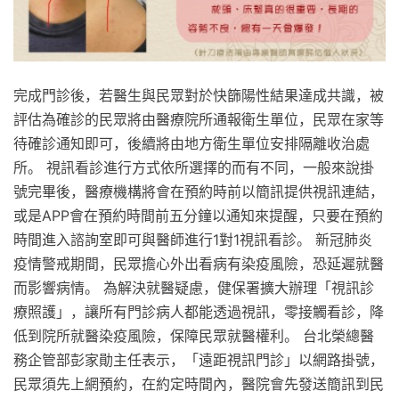
完成門診後，若醫生與民眾對於快篩陽性結果達成共識，被
評估為確診的民眾將由醫療院所通報衛生單位，民眾在家等
待確診通知即可，後續將由地方衛生單位安排隔離收治處
所。 視訊看診進行方式依所選擇的而有不同，一般來說掛
號完畢後，醫療機構將會在預約時前以簡訊提供視訊連結，
或是APP會在預約時間前五分鐘以通知來提醒，只要在預約
時間進入諮詢室即可與醫師進行1對1視訊看診。 新冠肺炎
疫情警戒期間，民眾擔心外出看病有染疫風險，恐延遲就醫
而影響病情。 為解決就醫疑慮，健保署擴大辦理「視訊診
療照護」，讓所有門診病人都能透過視訊，零接觸看診，降
低到院所就醫染疫風險，保障民眾就醫權利。 台北榮總醫
務企管部彭家勛主任表示，「遠距視訊門診」以網路掛號，
民眾須先上網預約，在約定時間內，醫院會先發送簡訊到民