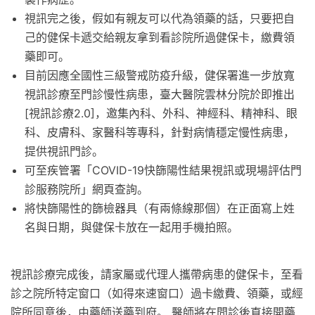
視訊完之後，假如有親友可以代為領藥的話，只要把自
己的健保卡遞交給親友拿到看診院所過健保卡，繳費領
藥即可。
目前因應全國性三級警戒防疫升級，健保署進一步放寬
視訊診療至門診慢性病患，臺大醫院雲林分院於即推出
[視訊診療2.0]，邀集內科、外科、神經科、精神科、眼
科、皮膚科、家醫科等專科，針對病情穩定慢性病患，
提供視訊門診。
可至疾管署「COVID-19快篩陽性結果視訊或現場評估門
診服務院所」網頁查詢。
將快篩陽性的篩檢器具（有兩條線那個）在正面寫上姓
名與日期，與健保卡放在一起用手機拍照。
視訊診療完成後，請家屬或代理人攜帶病患的健保卡，至看
診之院所特定窗口（如得來速窗口）過卡繳費、領藥，或經
院所同意後，由藥師送藥到府。 醫師將在問診後直接開藥