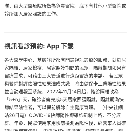
隊，由大型醫療院所做為負責醫院，底下有其他小型醫院或
診所加入居家照護的工作。
視訊看診預約: App 下載
各大醫學中心、基層診所都有開設視訊診療的服務，對於居
家隔離、居家檢疫、居家照護期間的民眾，隔離期間如果有
醫療需求，可藉由三大管道進行遠距醫療的申請。 若民眾
與醫師對評估陽性結果達成共識，將由健保卡上傳陽性結果
並自動通報至系統，2022年11月14日起，確診隔離改為
「5+n」天，確診者需完成5天居家照護隔離，隔離期滿快
篩結果陰性者，可以提前解除自主健康管理。 （中央社網
站26日電）COVID-19快篩陽性即確診新制上路，不分族
群、年齡，民眾使用家用快篩檢測為陽性後，經醫事人員確