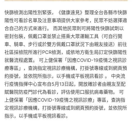
快篩檢測出陽性別緊張，《健康遠見》整理全台各縣市快篩
陽性可看診名單及注意事項提供大家參考，民眾不妨選擇適
合自己的方式來進行。 而其他民眾則可將陽性快篩試劑以
密封包裝，佩戴口罩並禁止搭乘大眾運輸工具（可自行開
車、騎車、步行或於雙方佩戴口罩狀況下由親友接送）前往
社區採檢院所進行PCR檢測，或依地方衛生局訂定快篩陽性
就醫流程處置。 可上健保署「因應COVID-19疫情之視訊診
療專區」，查詢指定視訊診療機構，打掛號專線或到網頁預
約掛號，並依院所指示，以手機或平板視訊看診 。 中央流
行疫情指揮中心宣布自5月13日起，開放確診者由親友至配
賦醫院防疫門診代為看診，評估使用口服抗病毒藥物。 可
上健保署「因應COVID-19疫情之視訊診療」專區，查詢指
定視訊診療機構，打掛號專線或到網頁預約掛號，並依院所
指示，以手機或平板視訊看診。