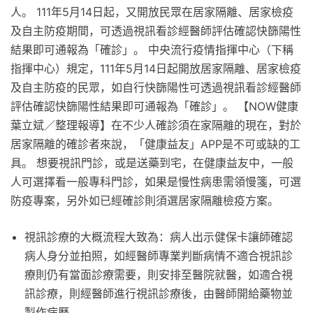
人。 111年5月14日起，又開放民眾在居家隔離、居家檢疫
及自主防疫期間，可透過視訊看診經醫師評估確認快篩陽性
結果即可通報為「確診」。 中央流行疫情指揮中心（下稱
指揮中心）規定，111年5月14日起開放居家隔離、居家檢疫
及自主防疫的民眾，如自行快篩陽性可透過視訊看診經醫師
評估確認快篩陽性結果即可通報為「確診」。 【NOW健康
葉立斌／整理報導】在不少人確診須在家隔離的現在，對於
居家隔離的確診者來說，「健康益友」APP是不可或缺的工
具。 想要視訊門診，或是送藥到宅，在健康益友中，一般
人可選擇看一般專科門診，如果是慢性病患需領慢箋，可選
防疫專案，另外如已經確診則須選居家隔離檢疫方案。
視訊診療的大概流程大致為：病人出示健保卡讓師確認
病人身分並拍照，如經醫師專業判斷病情不適合視訊診
療則仍有當面診療需要，則安排至醫院就醫，如適合視
訊診療，則經醫師進行視訊診療後，由醫師開給藥物並
製作病歷。