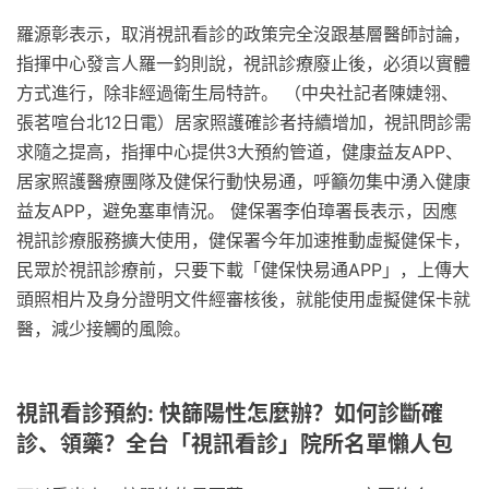
羅源彰表示，取消視訊看診的政策完全沒跟基層醫師討論，
指揮中心發言人羅一鈞則說，視訊診療廢止後，必須以實體
方式進行，除非經過衛生局特許。 （中央社記者陳婕翎、
張茗喧台北12日電）居家照護確診者持續增加，視訊問診需
求隨之提高，指揮中心提供3大預約管道，健康益友APP、
居家照護醫療團隊及健保行動快易通，呼籲勿集中湧入健康
益友APP，避免塞車情況。 健保署李伯璋署長表示，因應
視訊診療服務擴大使用，健保署今年加速推動虛擬健保卡，
民眾於視訊診療前，只要下載「健保快易通APP」，上傳大
頭照相片及身分證明文件經審核後，就能使用虛擬健保卡就
醫，減少接觸的風險。
視訊看診預約: 快篩陽性怎麼辦？如何診斷確
診、領藥？全台「視訊看診」院所名單懶人包