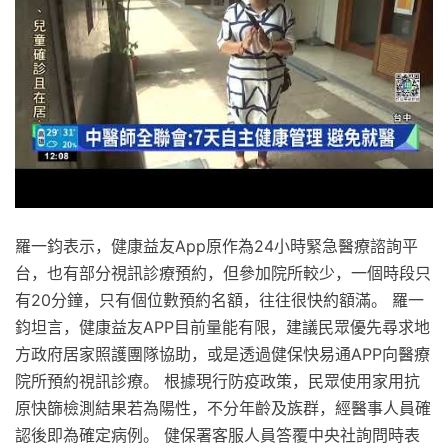
羅一鈞表示，健康益友App原作為24小時緊急醫療諮詢平
台，也有部分視訊診療預約，但參加院所較少，一個時段只
有20分鐘，只有個位數預約名額，往往很快約額滿。 羅一
鈞坦言，健康益友APP目前量能有限，建議民眾優先尋求地
方政府居家照護團隊協助，或是透過健保快易通APP向醫療
院所預約視訊診療。 根據現行防疫政策，民眾使用家用抗
原快篩檢測結果若為陽性，不分年齡及族群，經醫事人員確
認後即為確定病例。 健保署客服人員答覆中央社詢問時表