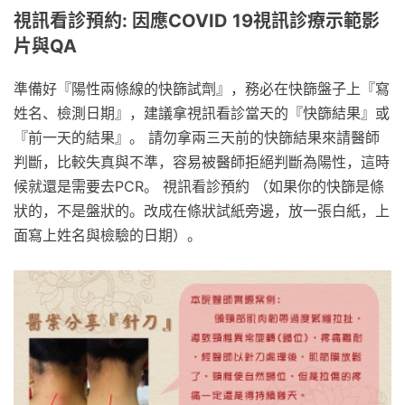
視訊看診預約: 因應COVID 19視訊診療示範影
片與QA
準備好『陽性兩條線的快篩試劑』，務必在快篩盤子上『寫
姓名、檢測日期』，建議拿視訊看診當天的『快篩結果』或
『前一天的結果』。 請勿拿兩三天前的快篩結果來請醫師
判斷，比較失真與不準，容易被醫師拒絕判斷為陽性，這時
候就還是需要去PCR。 視訊看診預約 （如果你的快篩是條
狀的，不是盤狀的。改成在條狀試紙旁邊，放一張白紙，上
面寫上姓名與檢驗的日期）。