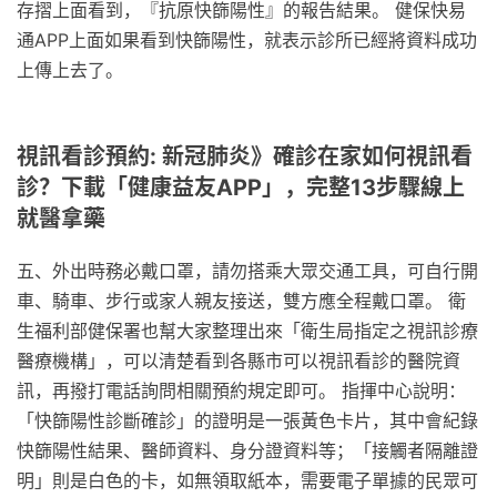
存摺上面看到，『抗原快篩陽性』的報告結果。 健保快易
通APP上面如果看到快篩陽性，就表示診所已經將資料成功
上傳上去了。
視訊看診預約: 新冠肺炎》確診在家如何視訊看
診？下載「健康益友APP」，完整13步驟線上
就醫拿藥
五、外出時務必戴口罩，請勿搭乘大眾交通工具，可自行開
車、騎車、步行或家人親友接送，雙方應全程戴口罩。 衛
生福利部健保署也幫大家整理出來「衛生局指定之視訊診療
醫療機構」，可以清楚看到各縣市可以視訊看診的醫院資
訊，再撥打電話詢問相關預約規定即可。 指揮中心說明：
「快篩陽性診斷確診」的證明是一張黃色卡片，其中會紀錄
快篩陽性結果、醫師資料、身分證資料等；「接觸者隔離證
明」則是白色的卡，如無領取紙本，需要電子單據的民眾可