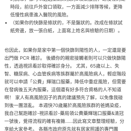
時段，前往戶外窗口領取，一方面減少排隊等候，更降
低慢性病患進入醫院的風險。
（如果你的快篩是條狀的，不是盤狀的。改成在條狀試
紙旁邊，放一張白紙，上面寫上姓名與檢驗的日期）。
也因此，如果你是家中第一個快篩到陽性的人，一定還是要
出門做 PCR 確診。 後續你的親密接觸者則可以只做快篩陽
性，透過視訊看診取得確診身分。 尤其，65歲以上、失
智、糖尿病、心血管疾病等族群屬於高風險病人，輕症階段
就可以申請「公費」輝瑞口服藥，降低中重症風險，但需要
在發病後五天內服藥，這個還有好多符合資格的人不知道
啊！ 家人有高風險因子的真的建議預先了解，以免像我碰
到後一團混亂。 本週快70歲屬於高風險族群的爸媽染疫，
我自己幫跑確診-視訊看診-藥局領公費藥輝瑞口服藥&清冠
一號後，覺得流程的確有複雜……因此寫文章整理經驗，分
享給大家參考。 各縣市政府原先就有居家照護的專門團