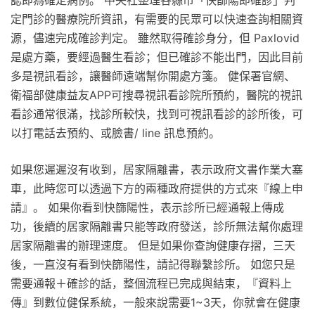
認即為確定病例。 中央社整理各縣市「快篩陽即確診」判
定門診的醫療院所資訊，有需要的民眾可以快速查詢相關資
源，儘速完成確診判定。 雖然取得確診身分，但 Paxlovid
是處方藥，要經過醫生看診；但已確診不能出門，因此目前
多是視訊看診，讓醫師遠端幫你開處方箋。 健保署官網、
衛福部健康益友APP可搜尋視訊看診院所預約，醫院的視訊
看診通常很滿，找診所較快，找到可視訊看診的診所後，可
以打電話去預約、或臉書/ line 訊息預約。
如果您遲遲沒有收到，居家隔離書，表示政府文書作業大塞
車，此時您可以透過下方的兩種政府提供的方式來『線上申
請』。 如果你看到快篩陽性，表示診所已經通報上傳成
功，後續的居家隔離書只能等政府發送，診所無法幫你處理
居家隔離書的辦理速度。 但是如果你查詢健康存摺，三天
後，一直沒有看到快篩陽性，請記得聯繫診所。 如您只是
需要通報＋確診的話，整個流程已完成與結束，『資料上
傳』到數位健保系統，一般來說需要1~3天，你就會在健康