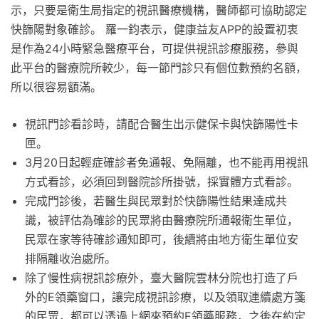
示，只要是衛生局指定的視訊醫療機構，醫師都可協助認定
快篩陽對象確診。 羅一鈞表示，健康益友APP的設置初衷
是作為24小時緊急醫療平台，可提供視訊診療服務，參與
此平台的醫療院所較少，每一節門診只有個位數預約名額，
所以很容易額滿。
視訊門診看診時，請配合醫生出示健保卡與快篩陽性卡
匣。
3月20日起輕症確診者免通報、免隔離，也不能再用視訊
方式看診，必須回到醫院診所掛號，採實體方式看診。
完成門診後，若醫生與民眾對於快篩陽性結果達成共
識，被評估為確診的民眾將由醫療院所通報衛生單位，
民眾在家等待確診通知即可，後續將由地方衛生單位安
排隔離收治處所。
除了慢性病視訊診療外，臺大醫院雲林分院也打造了戶
外的E領藥窗口，讓完成視訊診療，以及領取連續處方箋
的民眾，都可以透過上網來預約E領藥服務，之後在約定