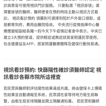
診病患皆可使用視訊門診服務。 只要點選「視訊掛號」選
擇要掛號的醫師，醫師便會在預約時段主動以視訊方式看
診。 視訊看診預約 領藥則可選擇到院於戶外窗口領取，或
是郵寄到府，費用由醫院吸收。 中央流行疫情指揮中心醫
療應變組副組長羅一鈞今天下午疫情記者會中表示，中央已
建立3大預約管道，提供輕症或無症狀居家照護民眾使用，
包含健康益友APP、居家照護醫療團隊及健保行動快易通。
視訊看診預約: 快篩陽性確診須醫師認定 視
訊看診各縣市院所這裡查
若民眾與醫師對評估陽性結果達成共識，將由健保卡上傳陽
性結果並自動通報至系統，民眾請在家等待地方衛生局聯
繫，由衛生局安排隔離並開立隔離通知書。 若民眾和醫師