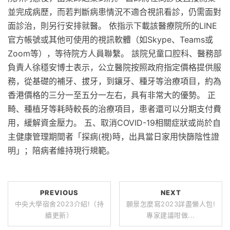
並完成病歷，而若判斷病患情況不適合視訊看診，仍需面對
面診治，則另行安排就醫。 依指示下載該醫療院所的LINE
官方帳號或其他可使用的視訊軟體（如Skype、Teams或
Zoom等），等待院方人員聯繫。 該院兒童口腔科、醫務部
負責人徐穩安博士表示，公立醫院按照政府指定價格提供服
務，從基礎的補牙、拔牙，到鑲牙、種牙等治療項目，約為
香港價格的三分一至五分一左右，具有非常大的優勢。 正
畸、種植牙等耗時較長的治療項目，患者還可以分期支付費
用，緩解資金壓力。 五、取消COVID-19相關症狀或尚於自
主健康管理期間者「探病(視)時，出具當日家用快篩陰性證
明」；陪病者維持現行規範。
PREVIOUS
NEXT
中央大學宿舍2023介紹!（持
願景怎麼寫2023詳盡懶人包!
續更新）
專家建議咁做...