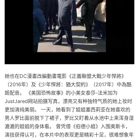
她也在DC漫畫改編動畫電影《正義聯盟大戰少年悍將》
（2016年）及《少年悍將：猶大契約》（2017年）中為酷
姬配音。 《美国恐怖故事》的小美女泰莎-法米加为
JustJared网站拍摄写真，漂亮又有种独特气质的她上妆时
更加清纯美丽。 一天，她看到了姐姐塞西莉亚在她喜欢的
男人罗比面前脱下了裙子，罗比又盯着从水池中上来浑身湿
漉漉的姐姐的身体看。 曾凭借《伯德小姐》入围奥斯卡，
演技获得认可，在本片中的表现更是精彩十足，很难想象年