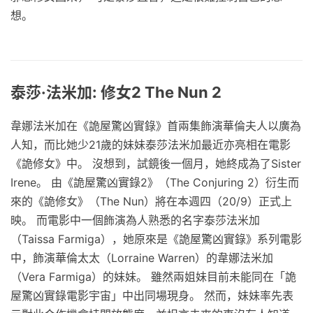
想。
泰莎·法米加: 修女2 The Nun 2
韋娜法米加在《詭屋驚凶實錄》首兩集飾演華倫夫人以廣為
人知，而比她少21歲的妹妹泰莎法米加最近亦亮相在電影
《詭修女》中。 沒想到，試鏡後一個月，她終成為了Sister
Irene。 由《詭屋驚凶實錄2》（The Conjuring 2）衍生而
來的《詭修女》（The Nun）將在本週四（20/9）正式上
映。 而電影中一個飾演為人熟悉的名字泰莎法米加
（Taissa Farmiga），她原來是《詭屋驚凶實錄》系列電影
中，飾演華倫太太（Lorraine Warren）的韋娜法米加
（Vera Farmiga）的妹妹。 雖然兩姐妹目前未能同在「詭
屋驚凶實錄電影宇宙」中出同場現身。 然而，妹妹率先表