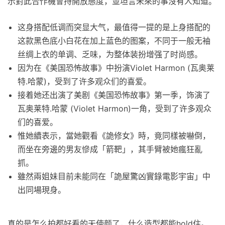
示對此合作機會持開放態度，並坦言未來的事沒有人知道。
这身搭配低调而突显大气，最值得一提的是上身搭配的
这款黑色底小白花在加上蓝色的图案，不同于一般无袖
丝绸上衣的单调、乏味，为整体装扮增强了时尚感。
因为在《美国恐怖故事》中扮演Violet Harmon (瓦奥莱
特.哈蒙)，受到了许多观众们的喜爱。
接着她还出演了美剧《美国恐怖故事》第一季，饰演了
瓦奥莱特.哈蒙 (Violet Harmon)一角，受到了许多观众
们的喜爱。
惟她續表示，當她觀看《詭修女》時，竟同樣被嚇倒，
而坐在旁邊的男友慘成「箭靶」，其手臂被她瘋狂亂
抓。
雖然兩姐妹目前未能同在「詭屋驚凶實錄電影宇宙」中
出同場現身。
真的是怎么拍都好看的天使颜了，什么造型都能hold住。