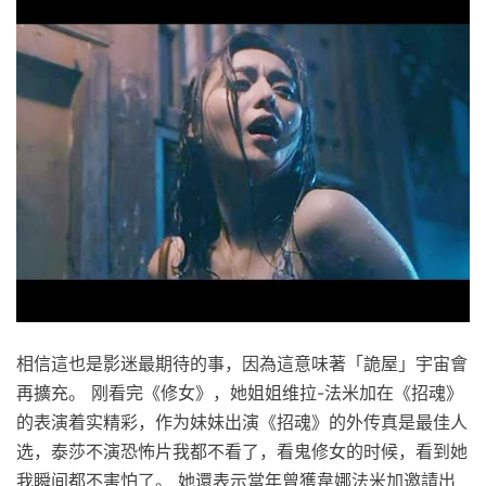
相信這也是影迷最期待的事，因為這意味著「詭屋」宇宙會
再擴充。 刚看完《修女》，她姐姐维拉-法米加在《招魂》
的表演着实精彩，作为妹妹出演《招魂》的外传真是最佳人
选，泰莎不演恐怖片我都不看了，看鬼修女的时候，看到她
我瞬间都不害怕了。 她還表示當年曾獲韋娜法米加邀請出