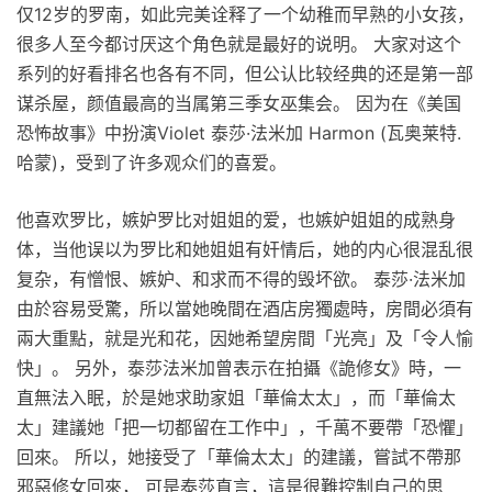
仅12岁的罗南，如此完美诠释了一个幼稚而早熟的小女孩，
很多人至今都讨厌这个角色就是最好的说明。 大家对这个
系列的好看排名也各有不同，但公认比较经典的还是第一部
谋杀屋，颜值最高的当属第三季女巫集会。 因为在《美国
恐怖故事》中扮演Violet 泰莎·法米加 Harmon (瓦奥莱特.
哈蒙)，受到了许多观众们的喜爱。
他喜欢罗比，嫉妒罗比对姐姐的爱，也嫉妒姐姐的成熟身
体，当他误以为罗比和她姐姐有奸情后，她的内心很混乱很
复杂，有憎恨、嫉妒、和求而不得的毁坏欲。 泰莎·法米加
由於容易受驚，所以當她晚間在酒店房獨處時，房間必須有
兩大重點，就是光和花，因她希望房間「光亮」及「令人愉
快」。 另外，泰莎法米加曾表示在拍攝《詭修女》時，一
直無法入眠，於是她求助家姐「華倫太太」，而「華倫太
太」建議她「把一切都留在工作中」，千萬不要帶「恐懼」
回來。 所以，她接受了「華倫太太」的建議，嘗試不帶那
邪惡修女回來， 可是泰莎直言，這是很難控制自己的思