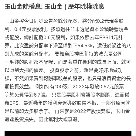
玉山金除權息: 玉山金 ( 歷年除權除息
玉山金控今日同步公告盈餘分配案，將分配0.2元現金股
利、0.4元股票股利，按照過往並未透過資本公積轉發現金
或配股，總計配發0.6元股利，如果依照去年EPS1.1元計
算，此次盈餘分配率下滑至僅剩下54.5％，遠低於過往的八
到九成的盈餘分配率。 要知道股神巴菲特的波克夏公司，
一毛錢的股利都不配喔，而是著重在獲利的成長上面，就可
以賺到大把的價差。 投資股票之前，還是要好好地做功
課，不然如果買到報酬率較差的股票，也只是浪費資金的長
期投資效益。 例如持有100張，2022年發放0.67元股票，
等於免費得到6.7張。 只是股票股利會讓股本膨脹，進而稀
釋EPS，最近幾年的獲利衰退導致股價不振，一部分原因就
是以前印太多股票了。 再來就是2022年股債雙跌，玉山金
遭逢投資損失，因此獲利大幅衰退。