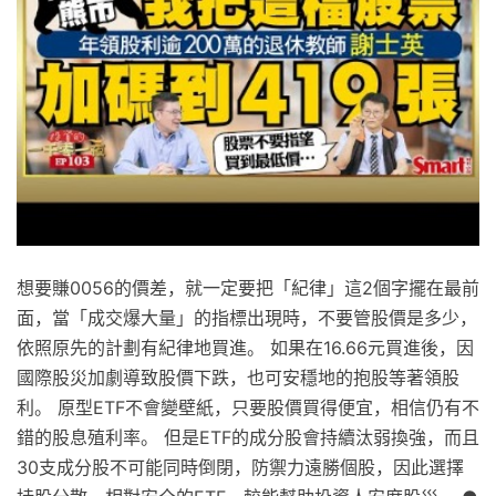
想要賺0056的價差，就一定要把「紀律」這2個字擺在最前
面，當「成交爆大量」的指標出現時，不要管股價是多少，
依照原先的計劃有紀律地買進。 如果在16.66元買進後，因
國際股災加劇導致股價下跌，也可安穩地的抱股等著領股
利。 原型ETF不會變壁紙，只要股價買得便宜，相信仍有不
錯的股息殖利率。 但是ETF的成分股會持續汰弱換強，而且
30支成分股不可能同時倒閉，防禦力遠勝個股，因此選擇