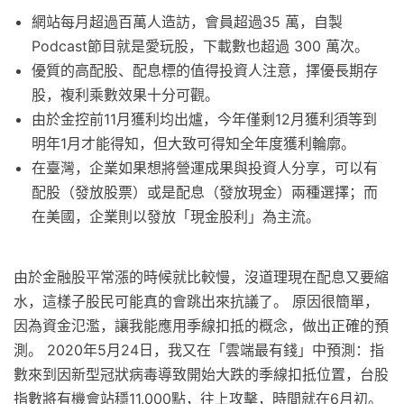
網站每月超過百萬人造訪，會員超過35 萬，自製
Podcast節目就是愛玩股，下載數也超過 300 萬次。
優質的高配股、配息標的值得投資人注意，擇優長期存
股，複利乘數效果十分可觀。
由於金控前11月獲利均出爐，今年僅剩12月獲利須等到
明年1月才能得知，但大致可得知全年度獲利輪廓。
在臺灣，企業如果想將營運成果與投資人分享，可以有
配股（發放股票）或是配息（發放現金）兩種選擇；而
在美國，企業則以發放「現金股利」為主流。
由於金融股平常漲的時候就比較慢，沒道理現在配息又要縮
水，這樣子股民可能真的會跳出來抗議了。 原因很簡單，
因為資金氾濫，讓我能應用季線扣抵的概念，做出正確的預
測。 2020年5月24日，我又在「雲端最有錢」中預測：指
數來到因新型冠狀病毒導致開始大跌的季線扣抵位置，台股
指數將有機會站穩11,000點，往上攻擊，時間就在6月初。