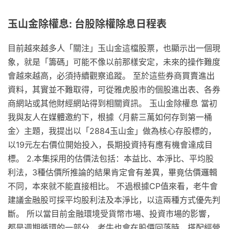
玉山金除權息: 台股除權除息日程表
目前越來越多人「關注」玉山金這檔股票，也顯示出一個現
象，就是「籌碼」可能不像以前那樣安定，未來的操作難度
會越來越高，必須持續觀察追蹤。 至於這些券商買賣進出
資料，其實並不難取得，可從雅虎股市的個股進出表、各券
商網站或其他財經網站得到相關資訊。 玉山金除權息 當初
我與友人在媒體邀約下，根據〈月薪三萬如何存到第一桶
金〉主題，我提出以「2884玉山金」做為核心存股標的，
以19元左右價位開始投入，長期投資持有應有機會達成目
標。 2.本集採用的估價法包括：本益比、本淨比、平均股
利法，3種估價所推論的結果肯定會有差異，畢竟估價邏輯
不同，本來就不能直接相比。 不過根據CP值來看，老牛會
建議金融股可採平均股利法及本淨比，以這兩種方式優先判
斷。 所以當目前金融環境受貨幣市場、投資市場的影響，
都是週期循環的一部分，老牛也會在股價回落時，搭配經營