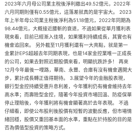
2023年六月母公司業主稅後淨利繳出49.52億元，2022年
六月同期則僅有0.55億元，這落差就真的是宇宙大。 2023
年上半年母公司業主稅後淨利為51.18億元，2022年同期為
98.44億元，大概接近腰斬的衰退，不過如果從單月獲利表
現來看，目前已經漸入佳境，如果獲利持續成長，其實也有
機會追回來。 另外截至11月獲利還有一大亮點，就是第一
金累計EPS超越去年同期表現，也是14家金控業唯一正成長
的公司，如果去對照近期股價來看，明顯抗跌許多！ 再來
12月今年最後一哩路，華南、永豐、合庫有沒有機會邁開大
步，累計成長轉正值得期待。 3.展望今年的金融股表現，
銀行型金控持續受惠升息利差，今年獲利仍有機會維持去年
高水準；而壽險型金控，隨著今年投資市場回溫、防疫保單
停止理賠後，今年獲利將有機會顯著高於去年表現。 不過
仔細看，即使公布股利後股價有短暫的波動反應，但市場情
緒回穩，股價又重回基本面的水準，重點在於持股的目的是
否為價值型投資的策略方式。