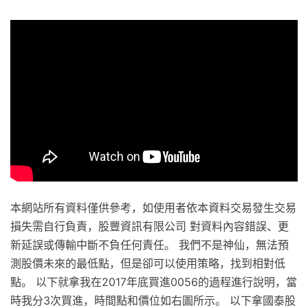
本網站所有資料僅供參考，如使用者依本資料交易發生交易
損失需自行負責，股豐資訊有限公司 對資料內容錯誤、更
新延誤或傳輸中斷不負任何責任。 我們不是神仙，無法預
測股價未來的最低點，但是卻可以使用策略，找到相對低
點。 以下就拿我在2017年底買進0056的過程進行說明，當
時我分3次買進，時間點和價位如右圖所示。 以下拿國泰股