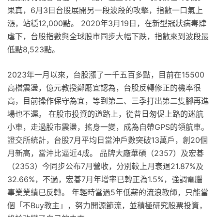
果真，6月3日台股展開另一段波段的攻擊，指數一口氣上
漲，站穩12,000點。 2020年3月19日，在新型冠狀病毒肆
虐下，台股指數與全球股市同步大幅下跌，指數來到波段最
低點8,523點。
2023年一月以來，台股漲了一千五百多點，目前在15500
高檔震盪，億元教授鄭廳宜認為，台股反轉修正的機率很
高，目前操作保守為宜，等到第二、三季打出第二隻腳再進
場也不遲。 在股市投資的道路上，從昔日匆促上路的迷航
小車，走過股市震盪，搖身一變，成為自帶GPS的領航車。
證交所統計，台股7月平均日當沖戶數突破13萬戶，創20個
月新高，當沖比逼近4成。 品牌大廠華碩（2357）及宏碁
（2353）今同步公布7月營收，分別較上月衰退21.87%及
32.66%，不過，宏碁7月年增率已轉正為1.5%，強調電腦
事業業績已反轉。 年輕時當過5年低薪的流浪教師，只能當
個「不Buy教主」，努力開源節流，並積極研究股票投資，