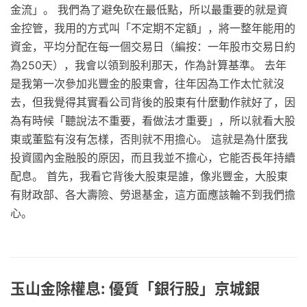
金流」。 我們為了避免砍在最低點，所以最重要的就是資
金控管，我用的方式叫「不定期不定額」，將一整年能用的
資金，平均分配在每一個交易日（編按：一年股市交易日約
為250天），我會以領到股利那天，作為計算基準。 去年
是我第一次參加兆豐金的股東會，往年因為工作太忙就沒
去，但我覺得其實看公司背後的股東有什麼動作就好了，因
為有時候「聽說法不重要，看做法才重要」，所以就看大股
東或董監有沒有怎樣，否則就不用擔心。 這就是為什麼我
投資國內金融股的原因，而且我並不擔心，它能否長年持續
配息。 首先，我看它背後大股東是誰，像兆豐金，大股東
有財政部、各大壽險、勞退基金，這方面應該輪不到我們擔
心。
玉山金除權息: 優質「銀行股」京城銀