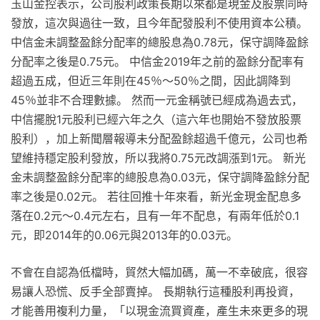
玉山金控表示，公司股利政策長期以來都是現金及股票同時
發放，這次與過往一致，且今年配發股利不使用資本公積。
中信金未調整盈餘分配率的總股息為0.78元，保守調降盈餘
分配率之後是0.75元。 中信金2019年之前的盈餘分配率有
超過五成，但近三年則在45％～50％之間，因此調降到
45％並非不合理數據。 然而一元金稱號已經成為過去式，
中信擺脫1元股利已經六年之久（這六年也開始不發放股票
股利），加上新聞層報導未分配盈餘超過千億元，公司也希
望維持穩定股利發放，所以我將0.75元改調漲到1元。 新光
金未調整盈餘分配率的總股息為0.03元，保守調降盈餘分配
率之後是0.02元。 若往回推十年來看，新光金現金配息多
落在0.2元～0.4元左右，且有一年不配息，有兩年低於0.1
元，即2014年的0.06元與2013年的0.03元。
不會在自認為低檔時，貿然大幅加碼，萬一不幸破底，很容
易讓人恐慌、反手全部賣掉。 長期執行這種股利再投資，
才能善用複利力量，「以現金流買資產，產生未來更多的現