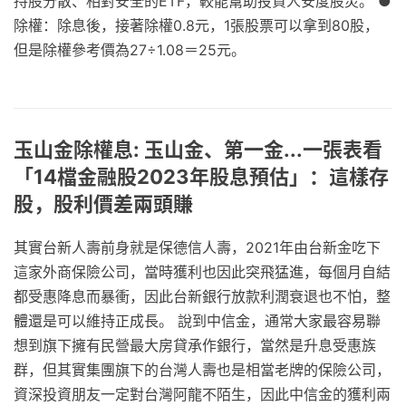
持股分散、相對安全的ETF，較能幫助投資人安度股災。 ●
除權：除息後，接著除權0.8元，1張股票可以拿到80股，
但是除權參考價為27÷1.08＝25元。
玉山金除權息: 玉山金、第一金...一張表看
「14檔金融股2023年股息預估」：這樣存
股，股利價差兩頭賺
其實台新人壽前身就是保德信人壽，2021年由台新金吃下
這家外商保險公司，當時獲利也因此突飛猛進，每個月自結
都受惠降息而暴衝，因此台新銀行放款利潤衰退也不怕，整
體還是可以維持正成長。 說到中信金，通常大家最容易聯
想到旗下擁有民營最大房貸承作銀行，當然是升息受惠族
群，但其實集團旗下的台灣人壽也是相當老牌的保險公司，
資深投資朋友一定對台灣阿龍不陌生，因此中信金的獲利兩