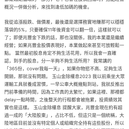
概況一併做分析，來找到逢低加碼的機會。
我從追漲殺跌、做價差，最後還是選擇務實地賺那可以穩穩
落袋的5%，只要確保11年後資金可以翻一倍，這樣就可以
了；即便兆豐金下跌的話，那也沒關係，我的本業還是繼續
經營；如果兆豐金股價表現好，本業做起來甚至可放輕鬆一
點。 當然最初股息肯定不夠生活花用，所以我會一直確
認，到手的股息，分一半夠不夠生活所用？ 我常講的
「365份，cover我每一天」，如果你物慾不高、足夠生活
開銷，那就沒有問題。 玉山金除權息2023 我以前乘坐大眾
運輸工具就養成習慣，一早公車大概幾點到站，我就反推出
門前準備的時間，因為工作真的太繁忙，如果這裡、那裡都
delay一點時間，之後整天的行程都會被拖累，投資績效其
實也是這樣。 玉山金除權息 提醒大家，兆豐金現在約有超
過一成的「大陸股東」，占比不低，但這只是一個統稱，大
陸地區目前並沒有特定個人或組織完全持有這些股份，所以