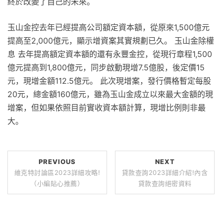
終於改變了自己的未來。
玉山金控去年已經提高公司額定資本額，從原來1,500億元
提高至2,000億元，顯示增資案其實規劃已久。 玉山金除權
息 去年提高額定資本額的還有永豐金控，從現行章程1,500
億元提高到1,800億元，同步啟動現增7.5億股，後定價15
元，現增金額112.5億元。 此次現增案，發行價格暫定每股
20元，總金額160億元，雖為玉山金成立以來最大金額的現
增案，但如果依照目前實收資本額計算，現增比例則非最
大。
PREVIOUS
NEXT
維克特討論區2023詳細攻略!
貸款查詢2023詳細介紹!內含
（小編貼心推薦）
貸款查詢絕密資料