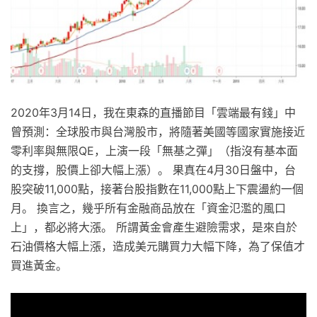
2020年3月14日，我在東森的直播節目「雲端最有錢」中
曾預測：全球股市與台灣股市，將隨著美國等國家實施接近
零利率與無限QE，上演一段「無基之彈」（指沒有基本面
的支撐，股價上卻大幅上漲）。 果真在4月30日盤中，台
股突破11,000點，接著台股指數在11,000點上下震盪約一個
月。 換言之，幾乎所有金融商品放在「資金氾濫的風口
上」，都必將大漲。 所謂黃金會產生避險需求，是來自於
石油價格大幅上漲，造成美元購買力大幅下降，為了保值才
買進黃金。