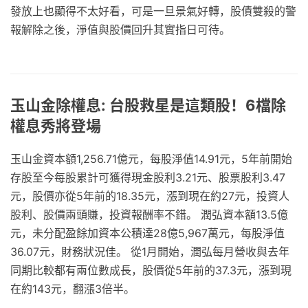
發放上也顯得不太好看，可是一旦景氣好轉，股債雙殺的警
報解除之後，淨值與股價回升其實指日可待。
玉山金除權息: 台股救星是這類股！6檔除
權息秀將登場
玉山金資本額1,256.71億元，每股淨值14.91元，5年前開始
存股至今每股累計可獲得現金股利3.21元、股票股利3.47
元，股價亦從5年前的18.35元，漲到現在約27元，投資人
股利、股價兩頭賺，投資報酬率不錯。 潤弘資本額13.5億
元，未分配盈餘加資本公積達28億5,967萬元，每股淨值
36.07元，財務狀況佳。 從1月開始，潤弘每月營收與去年
同期比較都有兩位數成長，股價從5年前的37.3元，漲到現
在約143元，翻漲3倍半。