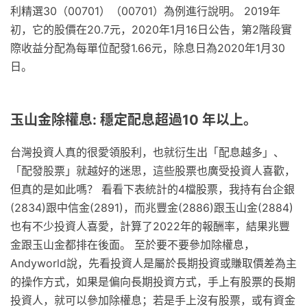
利精選30（00701）（00701）為例進行說明。 2019年
初，它的股價在20.7元，2020年1月16日公告，第2階段實
際收益分配為每單位配發1.66元，除息日為2020年1月30
日。
玉山金除權息: 穩定配息超過10 年以上。
台灣投資人真的很愛領股利，也就衍生出「配息越多」、
「配發股票」就越好的迷思，這些股票也廣受投資人喜歡，
但真的是如此嗎？ 看看下表統計的4檔股票，我持有台企銀
(2834)跟中信金(2891)，而兆豐金(2886)跟玉山金(2884)
也有不少投資人喜愛，計算了2022年的報酬率，結果兆豐
金跟玉山金都排在後面。 至於要不要參加除權息，
Andyworld說，先看投資人是屬於長期投資或賺取價差為主
的操作方式，如果是偏向長期投資方式，手上有股票的長期
投資人，就可以參加除權息；若是手上沒有股票，或有資金