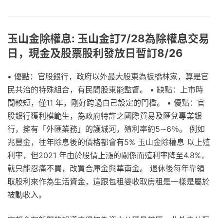
玉山金除權息: 玉山金訂7/28為除權息交易
日，現金及股票股利發放日暫訂8/26
• 優點：官股銀行，政府以外最大股東為板橋林家，算是官
民共治的特殊組合，有民間股東能監督。 • 缺點：上市時
間較短，僅11 年，剛好跨過自己設定的門檻。 • 優點：官
股銀行獲利模範生，為政府特許之國際貿易及匯兌專業銀
行，擁有「外匯業務」的護城河，殖利率約5∼6％。 例如
兆豐金，往年除息後的價格都會有5% 玉山金除權息 以上殖
利率，但2021 年由於股價上漲的關係而殖利率降至4.8%，
就只能忍痛不買，改買合庫金與華南金。 退休後每年靠領
取股利來作為生活資金，這跟包租婆收取房租是一樣是屬於
被動收入。