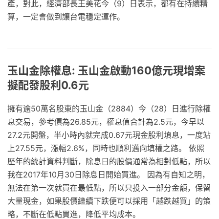
產，對此，經濟部長王美花今（9）日表示，都有在持續精
算，一定會做到讓台電穩定運作。
玉山金除權息: 玉山金啟動160億元現增案
擬配發股利0.6元
擁有逾50萬名股東的玉山金（2884）今（28）日進行除權
息交易，參考價為26.85元，權息值合計為2.5元，今早以
27.2元開盤，半小時內就完成0.67元現金股利填息，一度站
上27.55元，漲幅2.6%，同時也順利邁向填權之路。 依照
歷年的統計資料判斷，除息日的股價通常為相對低點，所以
我在2017年10月30日除息日開始買進。 因為有自知之明，
無法在第一次就買在最低點，所以只投入一部分金額，保留
大量現金，如果股價繼續下跌便可以採用「越跌越買」的策
略，不斷在低點買進，降低平均成本。