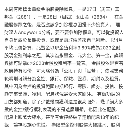
本周有兩檔重量級金融股要除權息，一是27日（周三）富
邦金（2881），一是28日（周四）玉山金（2884），在金
融股慘跌之後，是否應該參加除權息困擾不少投資人。 理
財達人Andyworld分析，要不要參加除權息，可以從投資人
自身是處於長期投資，或僅是賺取價差來自己判斷。 以4月
平均股價計算，兆豐金以現金殖利率3.69%成為2023金融
股現金殖利率之冠，其次為永豐金、元大金、第一金，詳細
數據可點擊👉2023金融股殖利率一覽表。 金融股依是否有
政府持有股份，可大略分為「公股」與「民營」；依照業務
範疇則可細分為金控、銀行、保險、證券、期貨以及租賃，
其中因為金控的投資範圍包括銀行、壽險、證券、投信、投
顧等事業體，獲利、配息狀況最受大家關注。 有做功課的
朋友都知道，除了少數幾間獲利還是很亮眼外，幾乎絕大多
數的金控/銀行獲利表現的不是這麼理想，也因此在配股、
配息上跟著大縮水；甚至有金控終結了連續配息13年的紀
錄，讓存股族心慌慌。 壽險型金控則股價大幅跳水，股利