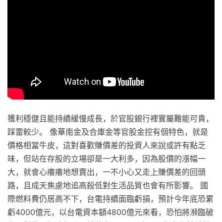
獲利穩健且能持續緩慢成長，於官股銀行裡實屬難能可貴，
踩雷較少。 像華南金及合庫金等官股金控有個特色，就是
價格相當牛皮，這對喜歡賺價差的投資人來說或許有點乏
味，但站在存股的立場卻是一大利多，因為股價的漲幅一
大，就會心癢癢地想賣出，一不小心又走上賺價差的回頭
路，且成天焦慮地追高殺低對生活品質也會有所影響。 國
際燃料費仍居高不下，台電持續面臨虧損，預計今年底恐累
虧4000億元，以台電資本額4800億元來看，恐怕將瀕臨破