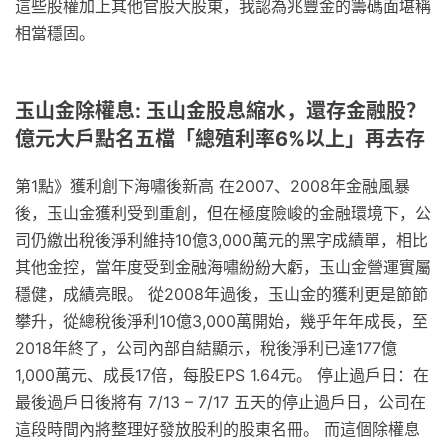
這些股權加上其他官股大股東，我認為兆豐金的籌碼面堪稱
相當穩固。
玉山金除權息: 玉山金股息縮水，還存金融股？
億元大戶點名五檔「總殖利率6%以上」再去存
第1點》獲利創下海嘯後新高 在2007、2008年金融風暴
後，玉山金獲利受到重創，但在極度險峻的金融環境下，公
司仍繳出稅後淨利維持10億3,000萬元的黑字成績單，相比
其他金控，當年度受到金融海嘯紛紛大虧，玉山金營運實屬
穩健，成績亮眼。 從2008年過後，玉山金的獲利更是節節
攀升，從總稅後淨利10億3,000萬開始，幾乎年年成長，至
2018年終了，公司內部自結顯示，稅後淨利已達177億
1,000萬元、成長17倍，每股EPS 1.64元。 停止過戶日：在
最後過戶日後將有 7/13 – 7/17 五天的停止過戶日，公司在
這段時間內將整理好發放股利的股東名冊。 而這個除權息