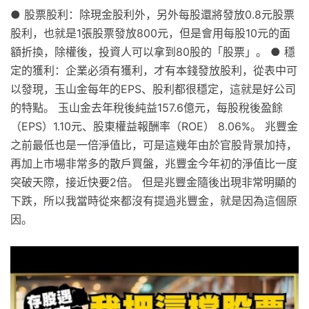
● 股票股利：除現金股利外，另外每股還將發放0.8元股票
股利，也就是1張股票發放800元，但是會用每股10元的面
額折換，除權後，投資人可以拿到80股的「股票」。 ● 穩
定的獲利：企業必須有獲利，才有本錢發放股利，從表中可
以發現，玉山金每年的EPS、股利都很穩定，這就是好公司
的特點。 玉山金去年稅後純益157.6億元，每股稅後盈餘
（EPS）1.10元、股東權益報酬率（ROE） 8.06%。 兆豐金
之前最低也是一倍淨值比，可是這幾年由於官股背景加持，
再加上市場非常多的散戶買盤，兆豐金今年初的淨值比一度
突破天際，接近快要2倍。 但是兆豐金隨後出現非常明顯的
下跌，所以我當時從來都沒有提過兆豐金，就是因為這個原
因。