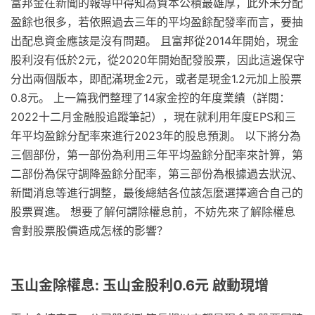
富邦金在新聞的報導中得知為資本公積最雄厚，此外未分配
盈餘也很多，若依照過去三年的平均盈餘配發率而言，要抽
出配息資金應該是沒有問題。 且富邦從2014年開始，現金
股利沒有低於2元，從2020年開始配發股票，因此這邊保守
分出兩個版本，即配滿現金2元，或者是現金1.2元加上股票
0.8元。 上一篇我們整理了14家金控的年度業績（詳閱：
2022十二月金融股追蹤筆記），現在就利用年度EPS和三
年平均盈餘分配率來進行2023年的股息預測。 以下將分為
三個部份，第一部份為利用三年平均盈餘分配率來計算，第
二部份為保守調降盈餘分配率，第三部份為根據過去狀況、
新聞消息等進行調整，最後總結各位該怎麼選擇適合自己的
股票買進。 想要了解何謂除權息前，不妨先來了解除權息
會對股票股價造成怎樣的影響？
玉山金除權息: 玉山金股利0.6元 啟動現增