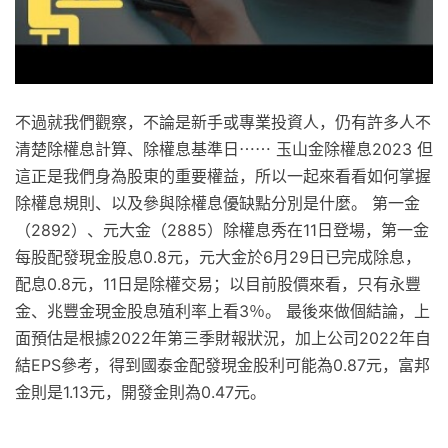
不過就我們觀察，不論是新手或專業投資人，仍有許多人不
清楚除權息計算、除權息基準日⋯⋯ 玉山金除權息2023 但
這正是我們身為股東的重要權益，所以一起來看看如何掌握
除權息規則、以及參與除權息優缺點分別是什麼。 第一金
（2892）、元大金（2885）除權息秀在11日登場，第一金
每股配發現金股息0.8元，元大金於6月29日已完成除息，
配息0.8元，11日是除權交易；以目前股價來看，只有永豐
金、兆豐金現金股息殖利率上看3％。 最後來做個結論，上
面預估是根據2022年第三季財報狀況，加上公司2022年自
結EPS參考，得到國泰金配發現金股利可能為0.87元，富邦
金則是1.13元，開發金則為0.47元。