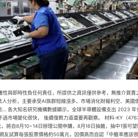
確性與即時性負任何責任，所提供之資訊僅供參考，無推介買賣之
信法人分析，主要承受AI族群短線漲多、市場消化財報利空、美國
... 各大知名研究機構數據顯示，全球半導體設備支出 2023 年
過市場變化很快， 後續復甦力道還要再觀察。 材料-KY（476
，將自8月10~14日辦理公開申購，8月16日抽籤，抽中1張可望賺
。 網友試算每張股票價格約50萬元，因價高而自認「中籤率應該