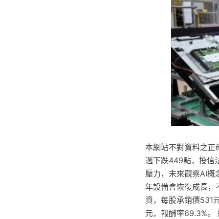
本網站不對資料之正
週下跌449點，投
壓力，未來觀察AI概念
年設備會恢復成長，不
資，每股承銷價531元
元，報酬率69.3%