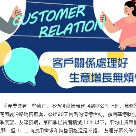
一季產業會有一些修正，不過後疫情時代回到辦公室上班，商務需
年底節慶通路銷售無虞，祭出90天衝刺的清港活動，預期塞港狀
四季展望，友達預期，第四季出貨面積減少5％以下，平均出貨單
弱，但IT、工商應用需求和銷售價格還是不錯。 友達光電公佈20