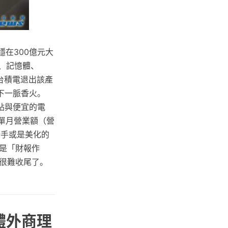
穩在300億元大
、記憶體、
台積電退出該產
下一脈香火。
貼與便宜的電
為單月營業額（營
豬手或是美化的
就是「財報作
很難收尾了。
體外商理