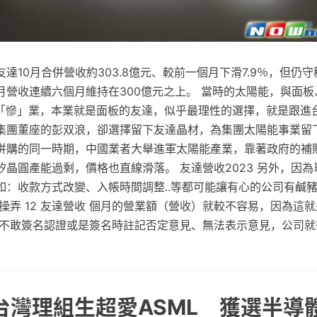
達10月合併營收約303.8億元、較前一個月下滑7.9％，但仍守
月營收連續六個月維持在300億元之上。 當時的太陽能，與面板
大「慘」業，本業就是面板的友達，似乎最理性的選擇，就是跟進
集團董座的彭双浪，卻選擇留下友達晶材，為集團太陽能事業留
併購的同一時期，中國業者大舉進軍太陽能產業，靠著政府的補
晶圓產能過剩，價格也直線滑落。 友達營收2023 另外，因
如：收款方式改變、入帳時間調整..等都可能讓有心的公司有鹹
操弄 12 友達營收 個月的營業額（營收）就較不容易，因為這
師不敢簽名認證或是簽名時註記否定意見、無法表示意見，公司就
 台灣理組生超愛ASML 獲選半導