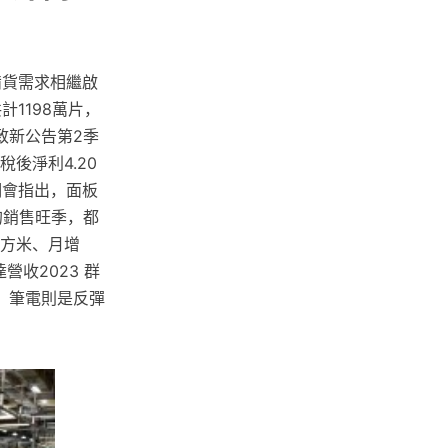
銷備貨需求相繼啟
1198萬片，
 致新公告第2季
後淨利4.20
明會指出，面板
的銷售旺季，都
平方米、月增
達營收2023 群
，筆電則是反彈