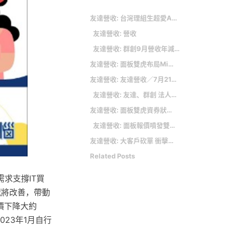
友達營收: 台灣理組生超愛ASML 獲選半導體外商理想雇主第一
友達營收: 營收
友達營收: 群創9月營收年減4成 電視面板報價出現止跌訊號
友達營收: 面板雙虎布局Micro LED 不缺席
友達營收: 友達營收／7月212.6億元 月減7.4%
友達營收: 友達、群創 法人喊買
友達營收: 面板雙虎資券狀況～
友達營收: 面板報價噴發雙虎營運轉好 群創、友達單季有望賺錢
友達營收: 大客戶砍單 衝擊第3季營運／華孚被摜壓 法人︰結構性成長無虞
Related Posts
求支撐IT買
況將改善，帶動
價下降大約
23年1月自行