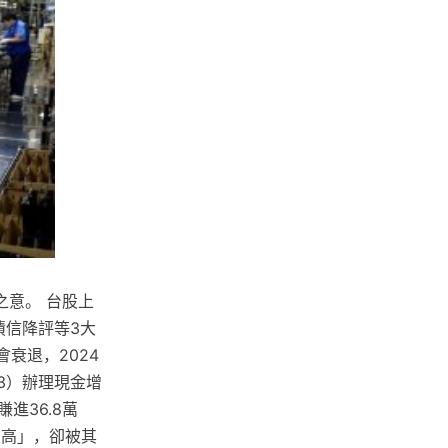
意。 台股上
債信降評等3大
會衰退，2024
3）辦理現金增
進36.8萬
很高」，卻被其