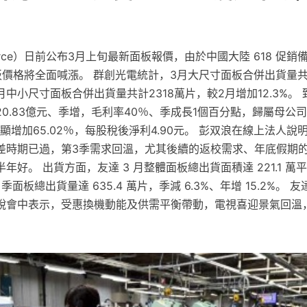
Force）日前公布3月上旬最新面板報價，由於中國大陸 618 促
價格將全面喊漲。 群創光電統計，3月大尺寸面板合併出貨量共計
3月中小尺寸面板合併出貨量共計2318萬片，較2月增加12.3%。
0.83億元、季增，毛利率40％、季成長1個百分點，歸屬母公司稅
顯增加65.02％，每股稅後淨利4.90元。 彭双浪在線上法人說
差時期已過，第3季需求回溫，尤其後續的返校需求、年底假期
年好。 出貨方面，友達 3 月整體面板總出貨面積達 221.1 萬
1 季面板總出貨量達 635.4 萬片，季減 6.3%、年增 15.2%。 友
說會中表示，受惠換機動能及供需平衡帶動，電視喜迎景氣回溫