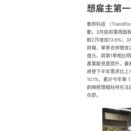
想雇主第一
集邦科技 （Trend
動，3月底前電視面板
較2月增加13.6%；
財報，單季合併營收2
億元，與第1季相比明
產業能見度提升，最
將使下半年需求比上半
10.1%，累計今年第 
創總經理楊柱祥在法
在即。