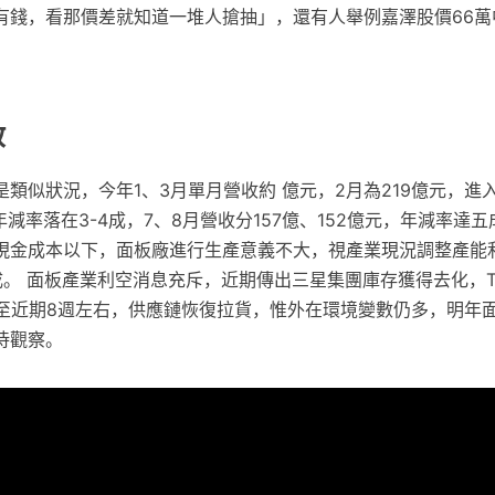
有錢，看那價差就知道一堆人搶抽」，還有人舉例嘉澤股價66萬
收
類似狀況，今年1、3月單月營收約 億元，2月為219億元，進
年減率落在3-4成，7、8月營收分157億、152億元，年減率達五
現金成本以下，面板廠進行生產意義不大，視產業現況調整產能
成。 面板產業利空消息充斥，近期傳出三星集團庫存獲得去化，
降至近期8週左右，供應鏈恢復拉貨，惟外在環境變數仍多，明年
待觀察。