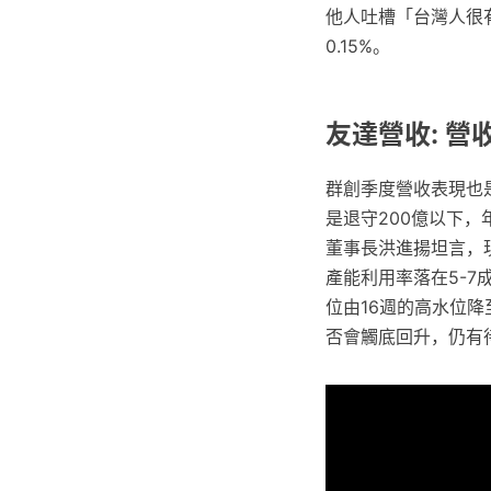
他人吐槽「台灣人很
0.15%。
友達營收: 營
群創季度營收表現也是
是退守200億以下，
董事長洪進揚坦言，
產能利用率落在5-7
位由16週的高水位
否會觸底回升，仍有