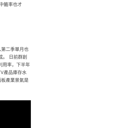
中籤率也才
入第二季單月也
成。 日前群創
利用率，下半年
TV產品庫存水
面板產業景氣是