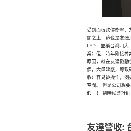
受到面板跌價衝擊，友
關之上，這也是友達
LED，並稱台灣四
業；但，時年剛接棒
原因，就在友達發動
價，大量建廠，導致矽
收）容易被操作，例
空間。 但是公司想要
假」！ 到時候會計
友達營收: