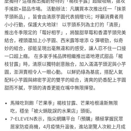
麼獨特? 這樣推出獨創奇特的「楊枝芋露」超級吸睛，搶攻
手搖飲+甜品市場。 活動辦法：凡購買本次推出任一「抹茶
芋頭新品」，皆會由清原芋圓代表捐贈1元；呼籲消費者用
小小行動，保護大大地球！ 以芋頭系列為主打的「清原」
推出冬季限定的「莓好相芋」，將酸甜草莓和香濃芋頭完美
結合，裡頭還加上小芋圓、西米露等增添 Q 彈嚼勁，似奇
妙的組合，卻能呈現出毫無違和的感受，讓人忍不住一口接
一口超上癮。 在多家手搖品牌相繼推出道地港式甜品「楊
枝甘露」時，清原以獨特創意融合，加入滿滿芋頭泥與小芋
圓，澎湃賣相令人一眼心動。 以鮮奶綠為基底，搭配人氣
配料小芋圓與綿密芋泥的雙芋的組合，清爽的奶香配上芋圓
甜而不膩，芋頭的清香更能在嘴中無限揮發。
馬辣吃到飽「芒果季」楊枝甘露、芒果哈根達斯無限
吃，穩坐「被火鍋耽誤的水果店」頭銜。
7-ELEVEN表示，指尖網購平台「i預購」積極掌握民眾
居家防疫商機，4月疫情升溫後，進站瀏覽人次較上月成