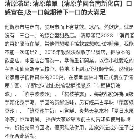
清原滿足: 清原菜單【清原芋圓台南新化店】口
感實在,吸一口就期待下一口的大滿足
他觀察市場走向，發現市面上有茶飲、冰品、熱飲店，就是
沒有「三合一」的綜合型甜品店。 清原滿足2023 「消費者
的喜好隨時在變，當他們想喝手搖飲或想吃冰的時候，我能
不能一次滿足？」2015年毅然決然收了早餐店，把原本的
飲品店、冰品店合而為一，準備重新開業，以從小就愛吃的
芋圓和仙草為產品核心，特地北上到九份拜師學藝，然後用
老家房子抵押貸來的200萬，在家鄉雲林斗南正式創立了清
原芋圓。 芋頭控可趁此機會點購視覺系「芋頭鮮奶波
波」、「紫芋波波沙」、「楊枝芋露」，每款都能評為頂級
芋頭化身芋泥、芋圓的新鮮滋味，另有經典古早味「懷舊綠
豆沙」、「綠豆沙牛奶」可嘗鮮，炎熱天氣來杯「夏日水果
冰茶」也超消暑。 提醒大家於結帳前主動告知欲使用振興
卡，折抵完畢將回收，優惠無法併用，店家外送或外送平台
不配合此活動。