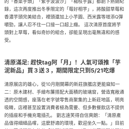
的「香菜芋頭」「紫芋波波沙」「楊枝芋露」都創下熱銷紀
錄，這次再度推出冬季限定的「莓好相芋」，將酸甜草莓和
香濃芋頭完美結合，裡頭還加上小芋圓、西米露等增添Q彈
嚼勁，讓人忍不住一口接一口超上癮。 這次清原首度將芋
頭對上草莓，看似奇妙的組合，卻能呈現出毫無違和的感
受。
清原滿足: 趕快tag阿「月」！人氣可頌推「芋
泥新品」買３送３，期間限定只到5/21吃爆
清原展店的雄心，從10月剛開幕的新莊旗艦店更能窺知一
二：原木建材、手繪布簾搭配大面積的玻璃窗，營造寬敞通
透的空間感，座落在老字號零售商聚集的上新莊地區，明亮
吸睛，店裡甚至設置消費者極為需要、但多數餐飲店不提供
的插座和手機充電插孔。 劉志遠笑得自信爽朗：「清原產
品值得細細品嚐，這麼舒適的環境，歡迎坐久一點。」目前