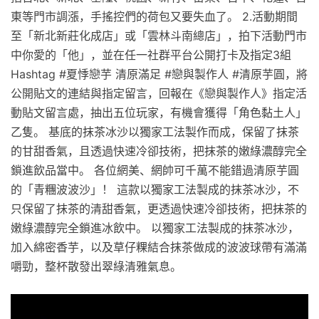
東等門市調漲，手搖控們的荷包又要失血了。 2.活動期間
至「新北新莊化成店」或「雲林斗南總店」，拍下活動門市
中你愛的「他」，並在任一社群平台公開打卡及指定3組
Hashtag #夏悸戀芋 清原滿足 #戀與製作人 #清原芋圓，將
公開貼文的連結與指定留言，回報在《戀與製作人》指定活
動貼文留言處，抽出五位玩家，有機會獲得「角色黏土人」
乙隻。 基底的抹茶冰沙以獨家工法製作而成，保留了抹茶
的甘甜香氣，且透過快速冷卻技術，把抹茶的嫩綠濃醇完全
鎖進飲品當中。 各位網美、網帥可千萬不能錯過清原芋圓
的「青糰波波沙」！ 這款以獨家工法製成的抹茶冰沙，不
只保留了抹茶的清甜香氣，更透過快速冷卻技術，把抹茶的
嫩綠濃醇完全鎖進冰飲中。 以獨家工法製成的抹茶冰沙，
加入綿密香芋，以及草仔粿結合抹茶做成的波波球帶有滿滿
嚼勁，整杯散發出翠綠清雅氣息。