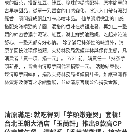
成的麵茶，搭配紅豆、綠豆、珍珠的嚼感配料，原本簡單的
古早味甜品，從單一到豐富的口感變化，冰涼入口帶有濃甜
麵香，瞬間變成網紅打卡必嚐冰品。 仙草滑順微甜的口感
搭配充滿嚼勁的芋圓，混搭的香味在嘴裡迸發，再加上一整
顆的綿密香濃芋泥球、紅豆，淋上鮮奶油點綴，吃起來沁涼
舒心，一整天都有好心情。 除了滿足抹茶控的味覺外，清
原芋圓投注環保議題，支持林務局愛護森林與保育生態，凡
消費者「買一項、捐一元」。 7/31 前，購買任一「抹茶芋
頭新品」，皆會由清原芋圓代表捐贈一元。 活動結束後，
經清原芋圓統計，捐款支持林務局植護樹計畫，維護臺灣森
林資源及保育之永續發展，並於清原官網公佈捐款金額。
清原滿足: 就吃得到「芋頭嫩雞煲」套餐！
台北王朝大酒店「玉蘭軒」推出9款高CP