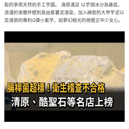
鬆的享用天然的手工芋圓。 清原滿足 以芋頭冰沙為基底，
浪漫的漸層杯壁則是由紫薯泥渲染，加入綿密的大甲芋泥以
及清原的專利Q彈小紫芋，如夢幻極光的視覺正中少女心。