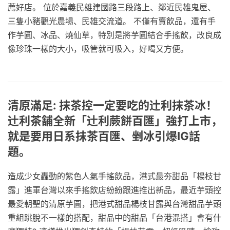
薦好店。 位於嘉義民雄建國路三段路上、鄰近民雄鬼屋、
三隻小豬觀光農場、民雄交流道。 不僅有賣飲品，還有手
作芋圓、冰品、燒仙草，特別是將芋圓結合手搖飲，改良成
像珍珠一樣的大小，吸管就可吸入，好喝又方便。
清原滿足: 抹茶控一定要吃的辻利抹茶冰！
辻利茶舗全新「辻利蕨餅百匯」強打上市，
就是要用日系抹茶百匯、剉冰引爆IG話
題。
造成少女轟動的紫色人氣手搖飲品，港式最夯甜品「楊枝甘
露」進軍台灣以來手搖飲店紛紛跟進推出新品，最近芋頭控
最愛朝聖的清原芋圓，把港式甜品楊枝甘露與台灣甜品芋頭
重組跳脫不一樣的搭配，甜品中的甜品「台港混搭」會有什