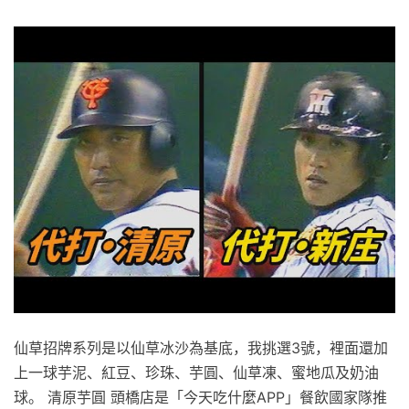
仙草招牌系列是以仙草冰沙為基底，我挑選3號，裡面還加
上一球芋泥、紅豆、珍珠、芋圓、仙草凍、蜜地瓜及奶油
球。 清原芋圓 頭橋店是「今天吃什麼APP」餐飲國家隊推