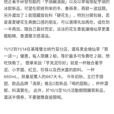
他正著手研發包餡的「芋頭鹹湯圓」以及以草莓搭配芋頭的
冰飲新品，可望在即將到來的冬、春兩季，再掀一波話題。
另外還加了１款隱藏版佐料「硬花生」，特別分開包裝，若
是喜愛硬花生爽脆口感的朋友，可以選擇先加再吃，或吃到
一半再加，隨自己喜好而定，淡淡的花生香氣讓燒仙草更畫
龍點睛、香濃層次感滿溢。
11/12到11/14在基隆雙北桃竹苗分店，還有黑金燒仙草「買
一送一」優惠，每人限購２組，等於最多可免費吃２碗，想
吃快衝了。 簡單來說「芋見泥珍好」就是一杯融合著芋
泥、小芋圓、紅豆、珍珠以及西米露的飲料。 一杯
660mL，熱量是驚人的667大卡。 今年初秋，主打芋頭
甜、飲品品牌「清原」推出2款新品「喝的甜點」，杯杯濃
郁，料滿實在。 此外，於10/3至10/5活動期間購買新品，
還送半價券，不要猶豫直接開喝。