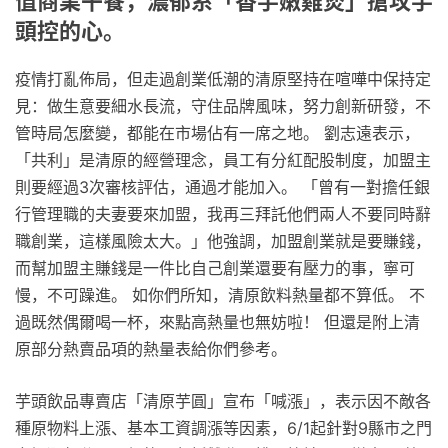
值商業午餐，濃郁系「香芋嫩雞煲」搶攻芋
頭控的心。
疫情打亂佈局，但走過創業低潮的清原堅持在喧嘩中保持定
見：做生意要細水長流，守住品牌風味，努力創新研發，不
管時局怎麼變，都能在市場佔有一席之地。 劉志遠表示，
「共利」是清原的經營理念，員工有分紅配股制度，加盟主
則要經過3次審核評估，通過才能加入。 「曾有一對擔任銀
行管理職的夫妻要來加盟，我再三拜託他們兩人不要同時辭
職創業，這樣風險太大。」他強調，加盟創業就是要賺錢，
而幫加盟主賺錢是一件比自己創業還要有壓力的事，寧可
慢，不可躁進。 如你們所知，清原飲料熱量都不算低。 不
過既然偶爾喝一杯，來點高熱量也無妨啦！ 但還是附上清
原部分熱賣品項的熱量表給你們參考。
芋頭飲品專賣店「清原芋圓」宣布「喊漲」，表示因不敵各
種原物料上漲、基本工資調漲等因素，6/1起針對9縣市之門