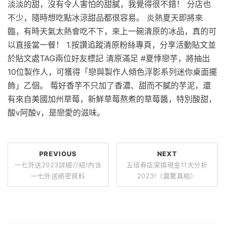
淡淡的甜，沒有令人害怕的甜膩，我覺得很不錯！ 分店也
不少，隨時想吃點冰涼甜品都很容易。 炎熱夏天即將來
臨，有時天氣太熱會吃不下，來上一碗清原的冰品，真的可
以直接當一餐！ 1.按讚追蹤清原粉絲專頁，分享活動貼文並
於貼文處TAG兩位好友標記 清原滿足 #夏悸戀芋，將抽出
10位製作人，可獲得「戀與製作人傾色浮影系列迷你桌面擺
飾」乙個。 莓好香芋不只加了香濃、甜而不膩的芋泥，還
有來自美國加州草莓，新鮮草莓熬煮的草莓醬，特別酸甜，
酸v阿酸v，是戀愛的滋味。
PREVIOUS
NEXT
一七外送2023詳細介紹!內含
五倍券店家換現金11大分析
一七外送絕密資料
2023!（震驚真相）