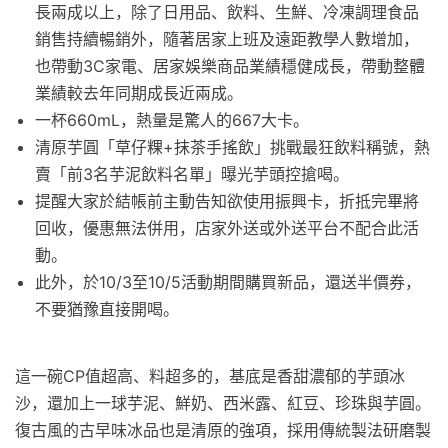
長兩成以上，除了日用品、飲料、生鮮、冷凍調理食品
銷售持續暢銷外，隨著居家上班及遠距教學人數增加，
也帶動3C家電、居家娛樂商品業績穩健成長，帶動整體
業績較去年同期成長近兩成。
一杯660mL，熱量是驚人的667大卡。
清原芋圓「草仔粿+抹茶手搖飲」挑戰最狂飲料稱號，熱
賣「前3名芋泥飲料名單」曝光芋頭控搶喝。
提醒大家於結帳前主動告知欲使用振興卡，折抵完畢將
回收，優惠無法併用，店家外送或外送平台不配合此活
動。
此外，於10/3至10/5活動期間購買新品，還送半價券，
不要猶豫直接開喝。
這一碗CP值超高、料超多的，基底是香甜濃郁的芋頭冰
沙，還加上一球芋泥、鮮奶、西米露、紅豆、珍珠與芋圓。
復古風的古早味冰品也是清原的強項，採用傳統製法研磨製