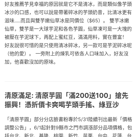
好友推薦芋見幸福的原因就是它不是清冰，而是類似像芋頭
冰沙的口感，也可以說是帶著碎冰的芋頭奶昔，比清冰更有
滋味.....而且與雙芋嫩仙草冰是同價位（$65）。 雙芋冰嫩
仙草，雙芋是一大球芋泥和各色芋圓，仙草凍可是一大塊的
被壓在芋泥球下，再配上蜜紅豆，滿滿用料，實在豐富！
好友說很可惜的是只使用清冰碎冰，另一款可是芋泥碎冰呢
（他的愛）。 一旁附上的煉乳可依各人口味加入，好友沒
加，他喜歡沒加的原味。
清原滿足: 清原芋圓「滿200送100」搶先
振興！憑折價卡爽喝芋頭手搖、綠豆沙
「清原芋圓」部分分店臉書粉專於5/31陸續刊出最新「價格
調整公告」，6/1起針對9縣市之門市調漲部分品項價格，包
括台北、新北、基隆、桃園、新竹、苗栗、台中、花蓮、台