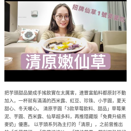
把芋頭甜品變成手搖飲實在太厲害，連豐富餡料都原封不動
加入，一杯就有滿滿的西米露、紅豆、珍珠、小芋圓，夏天
甜心、冬天暖心。 清原芋圓「3款草莓飲料、甜品」草莓果
泥、芋圓、西米露、仙草超多料，再推隱藏版「免費升級燕
麥奶」優惠。 以芋頭系列為主打的「清原」，之前曾推出