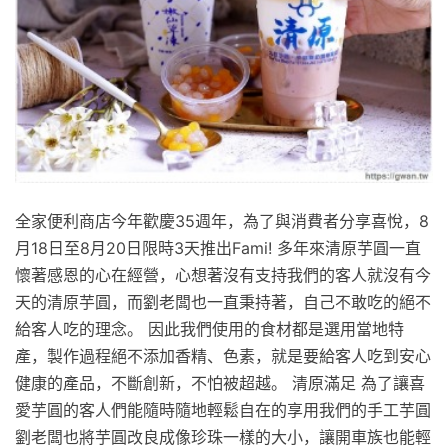
全家便利商店今年歡慶35週年，為了與消費者分享喜悅，8
月18日至8月20日限時3天推出Fami! 多年來清原芋圓一直
懷著感恩的心在經營，心想著沒有支持我們的客人就沒有今
天的清原芋圓，而劉老闆也一直秉持著，自己不敢吃的絕不
給客人吃的理念。 因此我們使用的食材都是選用當地特
產，製作過程絕不添加香精、色素，就是要給客人吃到安心
健康的產品，不斷創新，不怕被超越。 清原滿足 為了讓喜
愛芋圓的客人們能隨時隨地輕鬆自在的享用我們的手工芋圓
劉老闆也將芋圓改良成像珍珠一樣的大小，讓開車族也能輕