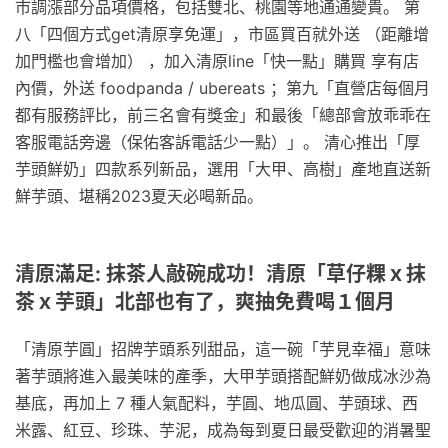
市調漲部分品項價格，包括雙北、桃園等地通通變貴。 第
八「四個方式get清原享免運」，市區買百就外送 （距離增
加門檻也會增加） ，加入清原line「快一點」購買 享有店
內價，外送 foodpanda / ubereats ；第九「直營店每個月
都有服務評比，前三名會有獎金」和最後「總部會放乖乖在
客服電話旁邊（保佑客訴電話少一點）」。 清心推出「厚
芋頭鮮奶」四款系列新品，選用「大甲、高樹」產地直送新
鮮芋頭、堪稱2023夏天必喝新品。
清原滿足: 抹茶人敲碗成功！清原「草仔粿ｘ抹
茶ｘ芋頭」北部也有了，爽抽免費喝１個月
「清原芋圓」招牌芋頭系列甜品，這一碗「芋見幸福」意味
著芋頭將進入最美味的產季，大甲芋頭搭配鮮奶做成冰沙為
基底，再加上 7 種人氣配料，芋圓、地瓜圓、芋頭球、西
米露、紅豆、珍珠、芋泥，成為每到夏日最受歡迎的消暑聖