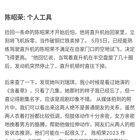
陈昭荣: 个人工具
捡回一条命的陈昭荣才开始后怕，他将直升机抬回家里，立
刻将飞机拆零，当作破铜烂铁卖掉了。 5月5日，已经能熟
练驾驶直升机的陈昭荣不满足在自家门口的空地试飞，决定
飞得更高。 ”他回忆说，当驾着直升机在半空盘旋了几十圈
后，发动机突然停止了，直升机顿时直往下掉。
后来查了一下，发现她叫刘瑞琪，我小时候是看过她演的
《含羞草》，只看了几集，她那时的样子我已经忘了，但一
直记得剧集名字，应该是观剧印象不错。 ​从媒体拍到的照
片中，我们可以看出来这两人绝不是普通朋友的关系，虽然
两人衣着打扮都比较低调，但肢体动作十分亲密，女方亲密
地挽着男方的胳膊，帮助他做拉伸动作，网友们从两人的相
处状态推测，他们可能在一起很久了。 陈昭荣2023 作