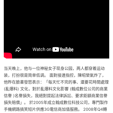
当天晚上，他与一位神秘女子现身公园，两人都穿着运动
装，打扮很是简单低调。 面對接連指控，陳昭榮氣炸了，
他昨在臉書發怒表示：「每天忙不完的事、還要花時間處理
(亂爆料) 文化，對於亂爆料文化影響 (翰成數位公司的商業
信譽 )名譽損失，我絕對提起法律訴訟、要求鉅額商業信譽
損失賠償」。 於2005年成立翰成數位科技公司，專門製作
手機網路搞笑短片供應3G電信商加值服務。 2008年Q4轉