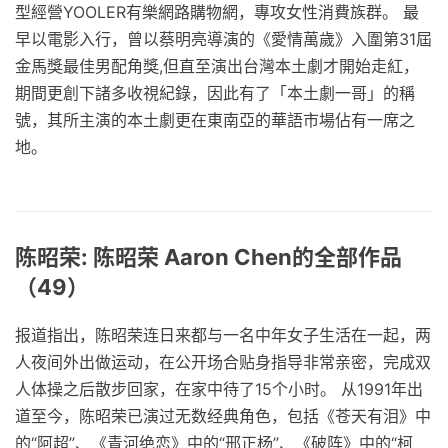
型經營YOOLER有樂網路購物網，專攻女性消費族群。 最
早以電影入行，曾以蔡明亮導演的《愛情萬歲》入圍第31屆
金馬獎最佳男配角獎,但直至演出台灣本土劇才開始走紅，
期間更創下諸多收視紀錄，因此有了「本土劇一哥」的稱
號，其所主演的本土劇更在東南亞的華語市場佔有一席之
地。
陈昭荣: 陈昭荣 Aaron Chen的全部作品
（49）
报道指出，陈昭荣连日来都与一名中年女子生活在一起，两
人夜间外出做运动，在公开场合贴身指导非常亲密，完成双
人体操之后散步回家，在家中待了15个小时。 从1991年出
道至今，陈昭荣已演过无数经典角色，包括《苍天有泪》中
的“阿超”、《青河绝恋》中的“邢正杨”、《破阵》中的“柯