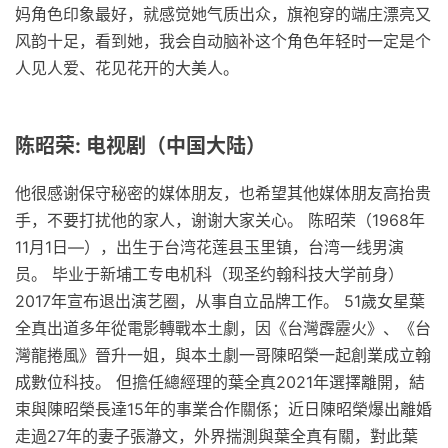
妈角色印象最好，就感觉她气质出众，旗袍穿的端庄漂亮又
风韵十足，看到她，我会自动脑补这个角色年轻时一定是个
人见人爱、花见花开的大美人。
陈昭荣: 电视剧（中国大陆）
他很感谢保守秘密的媒体朋友，也希望其他媒体朋友高抬贵
手，不要打扰他的家人，谢谢大家关心。 陈昭荣（1968年
11月1日—），出生于台湾花莲县玉里镇，台湾一线男演
员。 毕业于新埔工专电机科（现圣约翰科技大学前身）
2017年宣布退出演艺圈，从事自立品牌工作。 51歲女星葉
全真出道多年從電影轉戰本土劇，因《台灣霹靂火》、《台
灣龍捲風》晉升一姐，與本土劇一哥陳昭榮一起創業成立翰
成數位科技。 但擔任總經理的葉全真2021年選擇離開，結
束與陳昭榮長達15年的事業合作關係；近日陳昭榮爆出離婚
走過27年的妻子張瀞文，外界揣測與葉全真有關，對此葉