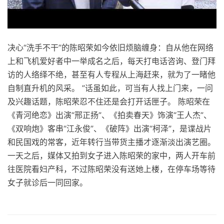
决心“洗手不干”的陈昭荣如今依旧烦脑缠身：自从他在网络
上和飞机爱好者中一举成名之后，每天打电话咨询、登门拜
访的人络绎不绝，甚至有人专程从上海赶来，就为了一睹他
自制直升机的风采。 ”话虽如此，可当有人找上门来，一问
及兴趣话题，陈昭荣忍不住还是会打开话匣子。 陈昭荣在
《青河绝恋》出演“邢正扬”、《拍卖春天》饰演“王人杰”、
《双响炮》客串“江永俊”、《破阵》出演“柯泽”，是谍战片
和民国戏的常客，近年转行当带货主播才逐渐淡出演艺圈。
一天之后，媒体又拍到女子进入陈昭荣的家中，两人开车前
往医院看妇产科，不过陈昭荣没有送她上楼，在停车场等待
女子就诊后一同回家。