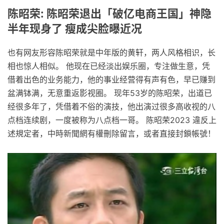
陈昭荣: 陈昭荣退出「破亿电商王国」神隐
半年现身了 瘦成尖脸曝近况
也有网友形容陈昭荣就是中年版的黄轩，两人风格相识，长
相也惊人相似。 他现在已经淡出娱乐圈，专注做生意，凭
借着出色的业务能力，他的事业经营得有声有色，早已赚到
盆满钵满，无意重返影视圈。 现年53岁的陈昭荣，出道已
经很多年了，凭借着不俗的演技，他出演过很多高收视的八
点档连续剧，一度被称为八点档一哥。 陈昭荣2023 違反上
述規定者，中時新聞網有權刪除留言，或者直接封鎖帳號！