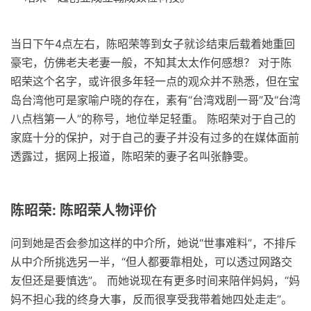
当日下午4点左右，陈昭荣等到女子就诊结束后载着她重回
豪宅，仿佛老夫老妻一般，不知其太太作何感想？ 对于陈
昭荣这个名字，或许很多年轻一点的观众并不熟悉，但在宝
岛台湾他可是家喻户晓的存在，素有“台湾戏剧一哥”及“台湾
八点档第一人”的称号，地位举足轻重。 陈昭荣对于自己的
家庭十分的保护，对于自己的妻子并没有过多的在媒体面前
透露过，据网上报道，陈昭荣的妻子名叫张静雯。
陈昭荣: 陈昭荣人物评价
问到她是否会参加这样的中介所，她说“世事难料”，不排斥
从中介所挑选另一半，“但人都要靠相处，可以透过网路交
友但还是要慎选”。 而她说现在有更多时间来陪伴妈妈，“妈
妈不担心我的终身大事，反而很享受我带着她四处走走”。