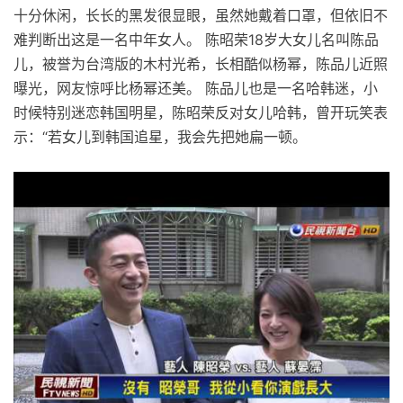
十分休闲，长长的黑发很显眼，虽然她戴着口罩，但依旧不
难判断出这是一名中年女人。 陈昭荣18岁大女儿名叫陈品
儿，被誉为台湾版的木村光希，长相酷似杨幂，陈品儿近照
曝光，网友惊呼比杨幂还美。 陈品儿也是一名哈韩迷，小
时候特别迷恋韩国明星，陈昭荣反对女儿哈韩，曾开玩笑表
示：“若女儿到韩国追星，我会先把她扁一顿。