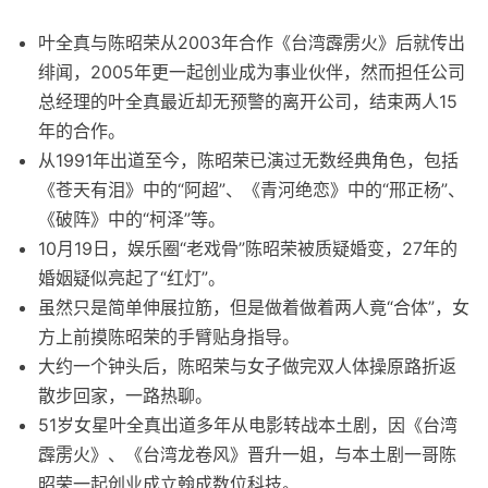
叶全真与陈昭荣从2003年合作《台湾霹雳火》后就传出
绯闻，2005年更一起创业成为事业伙伴，然而担任公司
总经理的叶全真最近却无预警的离开公司，结束两人15
年的合作。
从1991年出道至今，陈昭荣已演过无数经典角色，包括
《苍天有泪》中的“阿超”、《青河绝恋》中的“邢正杨”、
《破阵》中的“柯泽”等。
10月19日，娱乐圈“老戏骨”陈昭荣被质疑婚变，27年的
婚姻疑似亮起了“红灯”。
虽然只是简单伸展拉筋，但是做着做着两人竟“合体”，女
方上前摸陈昭荣的手臂贴身指导。
大约一个钟头后，陈昭荣与女子做完双人体操原路折返
散步回家，一路热聊。
51岁女星叶全真出道多年从电影转战本土剧，因《台湾
霹雳火》、《台湾龙卷风》晋升一姐，与本土剧一哥陈
昭荣一起创业成立翰成数位科技。