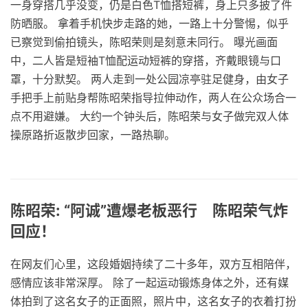
一身穿搭几乎没变，仍是白色T恤搭短裤，身上只多披了件
防晒服。 拿着手机快步走路的她，一路上十分警惕，似乎
已察觉到偷拍镜头，陈昭荣则是刻意未同行。 曝光画面
中，二人皆是短袖T恤配运动短裤的穿搭，齐戴眼镜与口
罩，十分默契。 两人走到一处公园凉亭驻足健身，由女子
手把手上前贴身帮陈昭荣指导拉伸动作，两人在公众场合一
点不用避嫌。 大约一个钟头后，陈昭荣与女子做完双人体
操原路折返散步回家，一路热聊。
陈昭荣: “阿诚”遭爆老板恶行 陈昭荣气炸
回应！
在网友们心里，这段婚姻持续了二十多年，双方互相陪伴，
感情应该非常深厚。 ​除了一起运动锻炼身体之外，还有媒
体拍到了这名女子的正面照，照片中，这名女子的衣着打扮