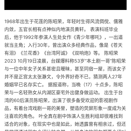
1968年出生于花莲的陈昭荣，年轻时生得风流倜傥、儒雅
内敛，五官长相有点神似内地演员黄轩。 表演科班毕业
后，他于1992年参演人生处女作《青少年哪吒》，一出道
就当主角；入行30年，曾出演众多经典作品，像是《苍天
有泪》《兰花香》《台湾阿诚》《双响炮》等。 陈昭荣
2023 10月19日凌晨，台媒爆料称53岁“本土剧一哥”陈昭荣
与一位中年女子关系甚密且暧昧，甚至同宿一屋，而该女子
并不是正宫太太张瀞文，令外界好奇不已，猜测两人27年
婚姻早已名存实亡。 据报道称，当晚（17）十点多，陈昭
荣与一名轻熟女从内湖区豪宅外出健身做运动。 出生于台
湾的60后演员陈昭荣，出演了很多备受欢迎的影视剧作
品，有着台湾戏剧一哥的美誉，塑造的荧屏形象一度成为关
注喜欢的角色。 叶全真在剧中饰演人生胜利组却很难找到
适合的对象，在现实中也是如此，她透露曾有相亲过，但还