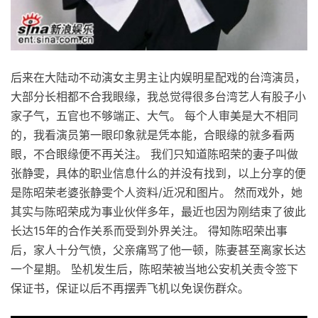
后来在大陆动不动演女主男主让内娱明星配戏的台湾演员，
大部分长相都不合我眼缘，我总觉得很多台湾艺人有股子小
家子气，五官也不够端正、大气。 每个人审美是大不相同
的，我看演员第一眼印象就是凭本能，合眼缘的就多看两
眼，不合眼缘便不再关注。 我们只知道陈昭荣的妻子叫做
张静雯，具体的职业信息什么的并没有找到，以上分享的便
是陈昭荣老婆张静雯个人资料/近况和图片。 然而戏外，她
其实与陈昭荣成为事业伙伴多年，最近也因为刚结束了彼此
长达15年的合作关系而受到外界关注。 得知陈昭荣出事
后，家人十分气愤，父亲痛骂了他一顿，陈妻甚至离家长达
一个星期。 坠机发生后，陈昭荣被当地公安机关责令签下
保证书，保证以后不再摆弄飞机以免误伤群众。