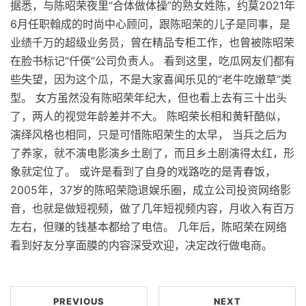
据悉，与陈昭荣夜里“合体做体操”的熟女姓陈，约莫2021年
6月任职翰成的时尚中心顾问，跟陈昭荣的儿子是同事，是
业绩千万的超级业务员，曾在精品专柜工作，也曾被陈昭荣
在脸书标记“仟偀”公司负责人。 ​看到这里，吃瓜网友们都有
些失望，因为这个瓜，不是大家喜闻乐见的“老牛吃嫩草”类
型。 女方虽然没有陈昭荣年纪大，但也看上去有三十出头
了，两人的视觉年龄差并不大。 陈昭荣长相和黄轩酷似，
演绎风格也相同，只是可惜陈昭荣生的太早， 当兵之后为
了养家，就不演电影演乡土剧了，而且乡土剧演得太红，形
象就定位了。 或许是看到了自身的戏路吃的是青春饭，
2005年，37岁的陈昭荣隐退娱乐圈，成立公司投资网络影
音，也就是做短视频，做了几年短视频内容，月收入有百万
左右，但赚的钱基本都给了电信。 几年后，陈昭荣在网络
看到好友分享面膜的内容深受欢迎，决定改行做电商。
PREVIOUS
NEXT