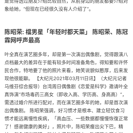
是觉得透过朋友介绍比较自然，从前身边的朋友都要介绍对
象给她，“但现在已经很久没有人介绍了”。
陈昭荣: 檔男星「年轻时都天菜」 陈昭荣、陈冠
霖网呼声最高
叶全真在演艺圈多年，却是第一次演出偶像剧，觉得跟演八
点档最大的差异在于能有较多时间准备角色，得知要和许怀
民合作，特地要了他的照片来看，她笑说貌似憨厚，后来发
现他很能聊。 【大纪元2021年03月11日讯】（大纪元记者
马维芬综合报导）台湾周日偶像剧《恋爱是科学》邀请叶全
真饰演“市场毒药三高女（即收入高、学历高、身高高）”，
需透过婚介所进行配对，而在演艺圈多年的她，却是首次演
出偶像剧。 陈昭荣强调，好习惯才是根本、建立轻饮食习
惯才能远离慢性疾病，「高血压、一些数据都慢慢恢復正常
了！感谢健康的美好」，照片中，陈昭荣瘦出尖下巴，精