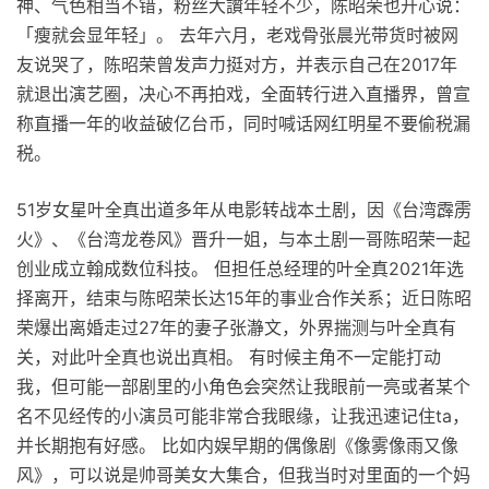
神、气色相当不错，粉丝大讚年轻不少，陈昭荣也开心说：
「瘦就会显年轻」。 去年六月，老戏骨张晨光带货时被网
友说哭了，陈昭荣曾发声力挺对方，并表示自己在2017年
就退出演艺圈，决心不再拍戏，全面转行进入直播界，曾宣
称直播一年的收益破亿台币，同时喊话网红明星不要偷税漏
税。
51岁女星叶全真出道多年从电影转战本土剧，因《台湾霹雳
火》、《台湾龙卷风》晋升一姐，与本土剧一哥陈昭荣一起
创业成立翰成数位科技。 但担任总经理的叶全真2021年选
择离开，结束与陈昭荣长达15年的事业合作关系；近日陈昭
荣爆出离婚走过27年的妻子张瀞文，外界揣测与叶全真有
关，对此叶全真也说出真相。 有时候主角不一定能打动
我，但可能一部剧里的小角色会突然让我眼前一亮或者某个
名不见经传的小演员可能非常合我眼缘，让我迅速记住ta，
并长期抱有好感。 比如内娱早期的偶像剧《像雾像雨又像
风》，可以说是帅哥美女大集合，但我当时对里面的一个妈