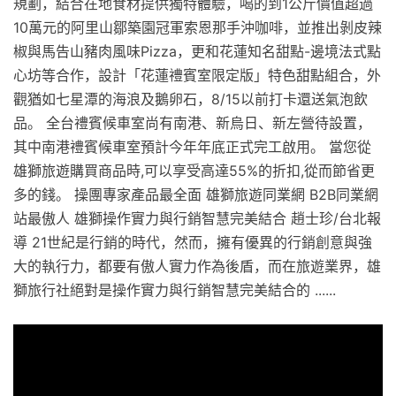
規劃，結合在地食材提供獨特體驗，喝的到1公斤價值超過
10萬元的阿里山鄒築園冠軍索恩那手沖咖啡，並推出剝皮辣
椒與馬告山豬肉風味Pizza，更和花蓮知名甜點-邊境法式點
心坊等合作，設計「花蓮禮賓室限定版」特色甜點組合，外
觀猶如七星潭的海浪及鵝卵石，8/15以前打卡還送氣泡飲
品。 全台禮賓候車室尚有南港、新烏日、新左營待設置，
其中南港禮賓候車室預計今年年底正式完工啟用。 當您從
雄獅旅遊購買商品時,可以享受高達55%的折扣,從而節省更
多的錢。 操團專家產品最全面 雄獅旅遊同業網 B2B同業網
站最傲人 雄獅操作實力與行銷智慧完美結合 趙士珍/台北報
導 21世紀是行銷的時代，然而，擁有優異的行銷創意與強
大的執行力，都要有傲人實力作為後盾，而在旅遊業界，雄
獅旅行社絕對是操作實力與行銷智慧完美結合的 ......