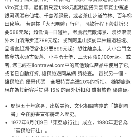
Vito賓士車，最低價只要1,188元起就能搭乘豪華賓士暢遊
銀河洞瀑布仙境、千島湖絕景，或者茶山步道竹林、百年梯
田秘境。 若選擇「大巴團體」行程，同款行程下殺對折只
要588元起；超低價一日遊程，老鷹岩無敵海景、漫步浪漫
外木山濱海步道799元起；或到阿里山探訪森林鐵道秘境、
品嚐奮起湖便當也只要899元起；想往離島走，大小金門之
旅參訪水頭古聚落、小金勇士堡，三天兩夜9,100元起。 或
者, 您已經在liontravel.com中的其他類似產品中使用了它,
或者已自動打折, 雄獅旅遊同業網 請檢查。 嘗試另一個 -
雄獅旅遊 優惠代碼 - 全場特賣高達20%的折扣。 雄獅旅遊
現在為其新客戶提供 15% 的額外折扣和 雄獅旅遊 優惠碼。
歷經五十年寒暑，出版美術、文化相關書籍的「雄獅圖
書」今在臉書宣布將走入歷史。
1977年6月[1]9日「東亞旅行社」成立，1980年更名為
「寶獅旅行社」。