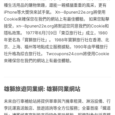
種生活用品的購物樂趣，還能一親橘貓重重的風采，更有
iPhone等大獎快來試手氣。 Xn--8punen22e.org將使用
Cookie來確保您在我們的網站上有最佳體驗。 如果您點擊
接受，xn--8punen22e.org將默認您同意我們的Cookie和
隱私政策。 1977年6月[1]9日「東亞旅行社」成立，1980
年更名為「寶獅旅行社」。 1988年寶獅旅行社在香港、北
京、上海、福州等地點成立服務據點，1990年由甲種旅行
社升格為綜合旅行社。 Twcoupons24.com將使用Cookie
來確保您在我們的網站上有最佳體驗。
雄獅旅遊同業網: 雄獅同業網站
未來自行車補給站將提供單車與汽機車租賃、淋浴設備、行
李託運直送飯店、旅遊諮詢等全方位服務；全臺首座「鐵道
版」禮賓候車室則能享受特色風味餐飲，服務對象包括臺鐵