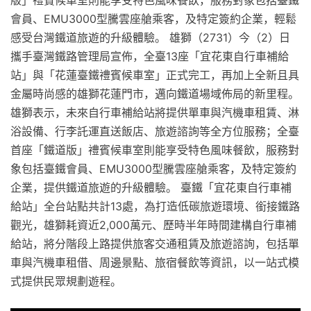
會員、EMU3000型騰雲座艙乘客，及特定簽約企業，輕鬆
感受台灣鐵道旅遊的升級體驗。 雄獅（2731）今（2）日
攜手臺灣鐵路管理局宣佈，全臺13座「宜花東自行車補給
站」與「花蓮臺鐵禮賓候車室」正式完工，再加上全新且具
金屬時尚感的雄獅花蓮門市，邁向鐵道場域佈局的新里程。
雄獅表示，未來自行車補給站將提供單車與汽機車租賃、淋
浴設備、行李託運直送飯店、旅遊諮詢等全方位服務；全臺
首座「鐵道版」禮賓候車室則能享受特色風味餐飲，服務對
象包括臺鐵會員、EMU3000型騰雲座艙乘客，及特定簽約
企業，提供鐵道旅遊的升級體驗。 臺鐵「宜花東自行車補
給站」全台站點共計13處，為打造低碳旅遊環境、銜接鐵路
觀光，雄獅耗資近2,000萬元、歷時半年時間建構自行車補
給站，將分階段上路提供旅客交通租賃及旅遊諮詢，包括單
車與汽機車租借、周邊景點、旅宿餐飲等資訊，以一站式模
式提供民眾規劃遊程。