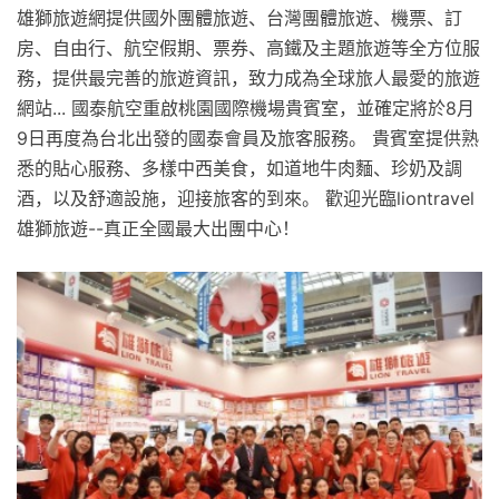
雄獅旅遊網提供國外團體旅遊、台灣團體旅遊、機票、訂
房、自由行、航空假期、票券、高鐵及主題旅遊等全方位服
務，提供最完善的旅遊資訊，致力成為全球旅人最愛的旅遊
網站... 國泰航空重啟桃園國際機場貴賓室，並確定將於8月
9日再度為台北出發的國泰會員及旅客服務。 貴賓室提供熟
悉的貼心服務、多樣中西美食，如道地牛肉麵、珍奶及調
酒，以及舒適設施，迎接旅客的到來。 歡迎光臨liontravel
雄獅旅遊--真正全國最大出團中心！