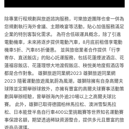
除專業行程規劃與旅遊諮詢服務，可樂旅遊團隊也會一併為
您規劃執行海外會議、主題晚宴等活動，貼心加值服務滿足
企業的特別客製化需求。 為符合低碳運具概念，除了引進
電動機車，未來將逐步提供電動汽車，8月底前租借享電動
機車5折、汽車85折優惠。 並與旅宿業者合作提供「行李
寄存、直送飯店」的貼心託運服務，包括花蓮煙波酒店、花
蓮福容飯店、花蓮理想大地渡假飯店、秧悦美地度假酒店等
都是合作對象。 雄獅旅遊同業網2023 雄獅旅遊同業網
2023 隨著運動旅遊風氣蔚為風潮，雄獅除擁有自身高爾夫
球隊並定期舉辦球敘外，亦擁有豐富的高爾夫球賽事活動策
劃與舉辦經驗，曾舉辦海內外逾20場以上之高爾夫球比
賽。 此外，雄獅已取得德國柏林馬拉松、澳洲雪梨馬拉
松、日本能登半島自行車400公里挑戰賽等世界知名運動賽
事保證名額，期望透過稀缺資源整合，提供多元且豐富的旅
遊商品選擇。