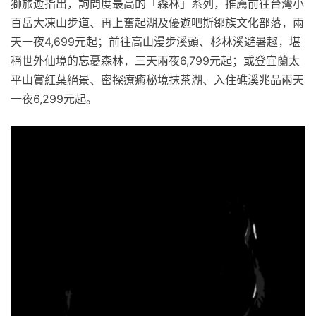
獅旅遊指出，詢問度最高的「森林」系列，推薦前往台灣小
百岳大凍山步道、再上奮起湖及優遊吧斯鄒族文化部落，兩
天一夜4,699元起；前往高山漫步溪頭、杉林溪避暑趣，堪
稱世外仙境的忘憂森林，三天兩夜6,799元起；或登宜蘭太
平山賞紅葉絕景、密探療癒秘境抹茶湖、入住礁溪兆品兩天
一夜6,299元起。