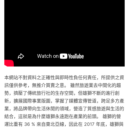
本網站不對資料之正確性與即時性負任何責任，所提供之資
訊僅供參考，無推介買賣之意。 雖然旅遊業去中間化的趨
勢，擠壓了傳統旅行社的生存空間，但雄獅不斷的進行創
新，擴展國際事業版圖，掌握了媒體宣傳管道，跨足多方產
業，將品牌帶向生活休閒的領域，營造了質感旅遊與生活的
結合，這就是為什麼雄獅永遠跑在產業的前頭。 雄獅的營
運比重有 36 % 來自東北亞線，因此在 2017 年底，雄獅與