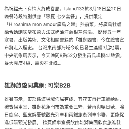
為祝福天下有情人終成眷屬，Island133於8月18日至20日
晚餐時段特別供應「戀夏 七夕套餐」，提供限定
「Hiroshima mon amour廣島之戀」熱前菜，將廣島牡蠣
融合蛤蜊味噌布蕾與法式奶油洋蔥根芹濃湯。 歷經五十年
寒暑，出版美術、文化相關書籍的「雄獅圖書」今在臉書宣
布將走入歷史。 台灣東南部海域今晚已發生連續3起地震，
中央氣象局表示，今天晚間8點52分發生芮氏規模4.1地震，
最大震度4級，震央在北緯...
雄獅旅遊同業網: 可樂B2B
雄獅表示，東部鐵道場域佈局有成，宜花東自行車補給站、
禮賓候車室、雄獅花蓮門市為重要三箭，若再與鳴日號、鳴
日廚房、藍皮解憂號觀光列車和兩鐵旅遊列車串聯，更能促
進低碳觀光發展。 禮賓候車室餐飲由雄獅集團欣食旅進駐