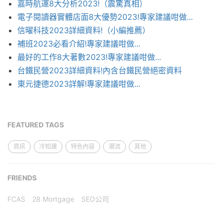
嘉時航運8大分析2023!（震驚真相）
電子閱讀器實體店面8大優勢2023!專家建議咁做...
信曜科技2023詳細資料!（小編推薦）
補班2023必看介紹!專家建議咁做...
最好的工作8大著數2023!專家建議咁做...
台鐵民營2023詳細資料!內含台鐵民營絕密資料
東元捷德2023詳解!專家建議咁做...
FEATURED TAGS
資訊
冷知識
特色內容
潮流
其他
FRIENDS
FCAS
28 Mortgage
SEO公司