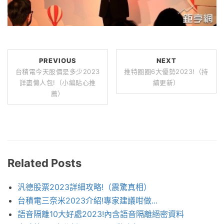
PREVIOUS
NEXT
台積電今天股價是多少2023
推特圈圈6大優勢2023!（持
詳盡懶人包!（小編貼心推
續更新）
薦）
Related Posts
汎德股票2023詳細攻略!（震驚真相）
台積電三奈米2023介紹!專家建議咁做...
語音隔離10大好處2023!內含語音隔離絕密資料