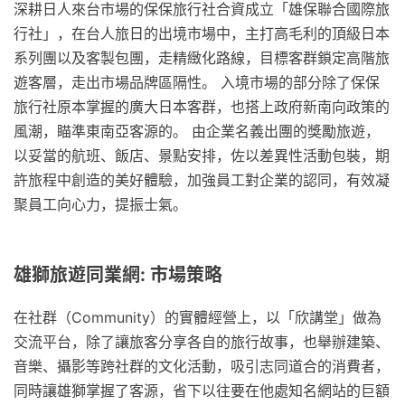
深耕日人來台市場的保保旅行社合資成立「雄保聯合國際旅
行社」，在台人旅日的出境市場中，主打高毛利的頂級日本
系列團以及客製包團，走精緻化路線，目標客群鎖定高階旅
遊客層，走出市場品牌區隔性。 入境市場的部分除了保保
旅行社原本掌握的廣大日本客群，也搭上政府新南向政策的
風潮，瞄準東南亞客源的。 由企業名義出團的獎勵旅遊，
以妥當的航班、飯店、景點安排，佐以差異性活動包裝，期
許旅程中創造的美好體驗，加強員工對企業的認同，有效凝
聚員工向心力，提振士氣。
雄獅旅遊同業網: 市場策略
在社群（Community）的實體經營上，以「欣講堂」做為
交流平台，除了讓旅客分享各自的旅行故事，也舉辦建築、
音樂、攝影等跨社群的文化活動，吸引志同道合的消費者，
同時讓雄獅掌握了客源，省下以往要在他處知名網站的巨額