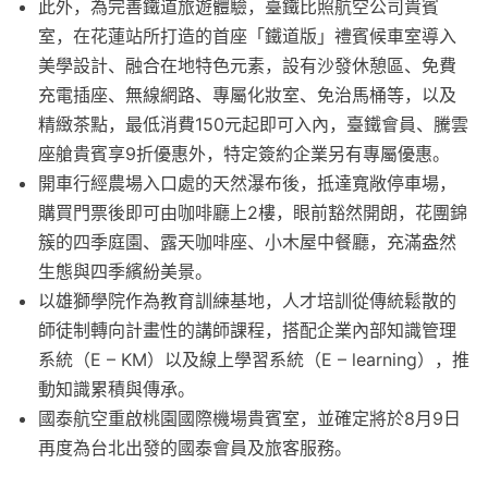
此外，為完善鐵道旅遊體驗，臺鐵比照航空公司貴賓
室，在花蓮站所打造的首座「鐵道版」禮賓候車室導入
美學設計、融合在地特色元素，設有沙發休憩區、免費
充電插座、無線網路、專屬化妝室、免治馬桶等，以及
精緻茶點，最低消費150元起即可入內，臺鐵會員、騰雲
座艙貴賓享9折優惠外，特定簽約企業另有專屬優惠。
開車行經農場入口處的天然瀑布後，抵達寬敞停車場，
購買門票後即可由咖啡廳上2樓，眼前豁然開朗，花團錦
簇的四季庭園、露天咖啡座、小木屋中餐廳，充滿盎然
生態與四季繽紛美景。
以雄獅學院作為教育訓練基地，人才培訓從傳統鬆散的
師徒制轉向計畫性的講師課程，搭配企業內部知識管理
系統（E – KM）以及線上學習系統（E – learning），推
動知識累積與傳承。
國泰航空重啟桃園國際機場貴賓室，並確定將於8月9日
再度為台北出發的國泰會員及旅客服務。