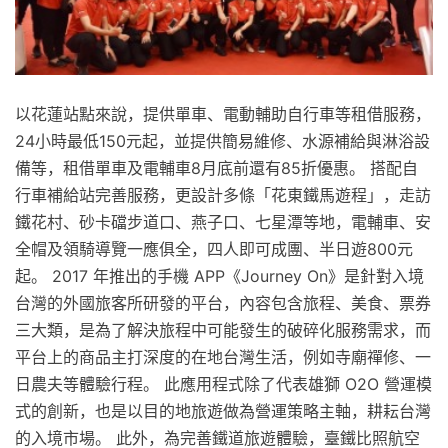
以花蓮站點來說，提供單車、電動輔助自行車等租借服務，
24小時最低150元起，並提供簡易維修、水源補給與淋浴設
備等，租借單車及電輔車8月底前還有85折優惠。 搭配自
行車補給站完善服務，更設計多條「花東鐵馬遊程」，走訪
鐵花村、砂卡礑步道口、燕子口、七星潭等地，電輔車、安
全帽及領騎導覽一應俱全，四人即可成團、半日遊800元
起。 2017 年推出的手機 APP《Journey On》是針對入境
台灣的外國旅客所研發的平台，內容包含旅程、美食、票券
三大類，是為了解決旅程中可能發生的破碎化服務需求，而
平台上的商品主打深度的在地台灣生活，例如寺廟禪修、一
日農夫等體驗行程。 此應用程式除了代表雄獅 O2O 營運模
式的創新，也是以目的地旅遊做為營運策略主軸，耕耘台灣
的入境市場。 此外，為完善鐵道旅遊體驗，臺鐵比照航空