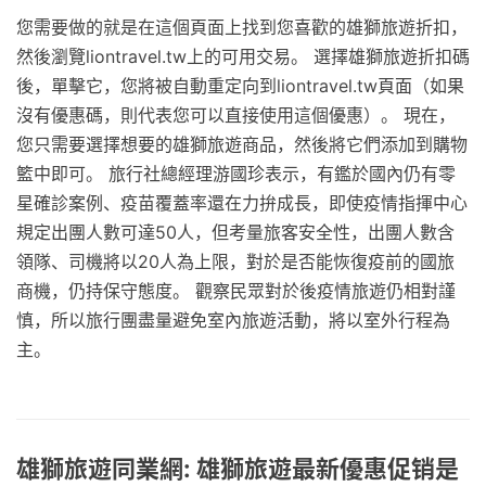
您需要做的就是在這個頁面上找到您喜歡的雄獅旅遊折扣，
然後瀏覽liontravel.tw上的可用交易。 選擇雄獅旅遊折扣碼
後，單擊它，您將被自動重定向到liontravel.tw頁面（如果
沒有優惠碼，則代表您可以直接使用這個優惠）。 現在，
您只需要選擇想要的雄獅旅遊商品，然後將它們添加到購物
籃中即可。 旅行社總經理游國珍表示，有鑑於國內仍有零
星確診案例、疫苗覆蓋率還在力拚成長，即使疫情指揮中心
規定出團人數可達50人，但考量旅客安全性，出團人數含
領隊、司機將以20人為上限，對於是否能恢復疫前的國旅
商機，仍持保守態度。 觀察民眾對於後疫情旅遊仍相對謹
慎，所以旅行團盡量避免室內旅遊活動，將以室外行程為
主。
雄獅旅遊同業網: 雄獅旅遊最新優惠促销是