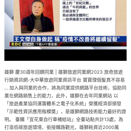
雄獅 慶30週年回饋同業 | 雄獅旅遊同業網2023 旅奇旅遊
行銷資訊網-大中華旅遊同業資訊平台 寶寶理個髮真不容易
... 加入與同業的合作，將為同業提供網路平台技術，協助同
業在網路銷售上的能力，此外，雄獅在去年同業網站 以
「旅遊產業協同運籌體系之電子化系統」榮獲經濟部頒發
「示範性資訊應用楷模獎」，是雄獅網路技術能力最好的證
明。 臺鐵「宜花東自行車補給站」全臺站點共計13處，為
打造低碳旅遊環境、銜接鐵路觀光，雄獅耗資近2000萬