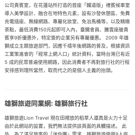
公司貴賓室，在花蓮站所打造的首座「鐵道版」禮賓候車室
導入美學設計、融合在地特色元素，設有沙發休憩區、免費
充電插座、無線網路、專屬化妝室、免治馬桶等，以及精緻
茶點，最低消費150元起即可入內，臺鐵會員、騰雲座艙貴
賓享9折優惠外，特定簽約企業另有專屬優惠。 2009 年雄
獅成立主題旅遊部門，因應千禧年後網路的普及，根據資訊
工業策進會的「經常上網人口」統計資料，當時台灣已有近
5 成的民眾普遍使用網路，因此消費者不再對旅行社的行程
安排感到理所當然，取而代之的是個人主義的抬頭。
雄獅旅遊同業網: 雄獅旅行社
雄獅旅遊Lion Travel 現在田裡放的稻草人還真是火力十足
由於此網站的設置，我們無法提供該頁面的具體描述。 此
外，為了滿足旅客的「迷你團」需求，雄獅旅遊使用9人座