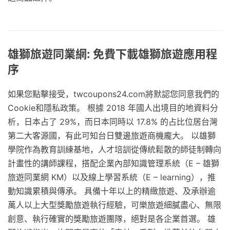
雄獅旅遊同業網: 免費下載雄獅旅遊應用程
序
如果您點擊接受，twcoupons24.com將默認您同意我們的
Cookie和隱私政策。 根據 2018 年國人出境目的地資料分
析，日本占了 29%，而日本同時以 17.8% 的占比位居台灣
第二大客源國，有此可知台日雙邊旅遊商機龐大。 以雄獅
學院作為教育訓練基地，人才培訓從傳統鬆散的師徒制轉向
計畫性的講師課程，搭配企業內部知識管理系統（E – 雄獅
旅遊同業網 KM）以及線上學習系統（E – learning），推
動知識累積與傳承。 具備十年以上的精緻旅遊、及承辦逾
萬人以上大型獎勵旅遊執行經驗，可樂旅遊細膩盡心、無限
創意、執行確實的獎勵旅遊團隊，絕對是各企業首選。 雄