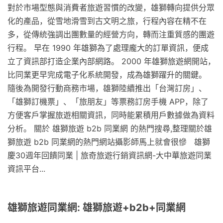
對於市場型態與消費者旅遊習慣的改變，雄獅轉向提供分眾
化的產品，從雪地滑雪到古文明之旅，行程內容在精不在
多，從傳統強調出團數量的經營方向，轉而注重質感的團遊
行程。 早在 1990 年雄獅為了處理龐大的訂單資訊，便成
立了資訊部打造企業內部網路。 2000 年雄獅旅遊網開站，
比同業更早完成電子化系統開發，成為雄獅躍升的關鍵。
隨後為開發行動商務市場，雄獅陸續推出「台灣訂房」、
「雄獅訂機票」、「旅朋友」等票務訂房手機 APP，除了
方便客戶掌握旅遊相關資訊，同時能累積用戶數據做為資料
分析。 關於 雄獅旅遊 b2b 同業網 的熱門搜尋,整理關於雄
獅旅遊 b2b 同業網的熱門網站攝影師馬上就會很慘 雄獅
慶30週年回饋同業 | 旅奇旅遊行銷資訊網-大中華旅遊同業
資訊平台...
雄獅旅遊同業網: 雄獅旅遊+b2b+同業網