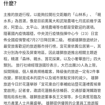
什麼？
主推的旅遊行程，以能夠拉開社交距離的「山林系」、「親
水系」為首選，像是目前奧萬大和武陵農場七月底前幾乎滿
房，阿里山、太平山、清境農場等也都是受歡迎的選項。
隨著國內疫情趨穩，中央流行疫情指揮中心今（23）日宣
佈全國疫情警戒7月27日降回第二級。 根據雄獅旅遊統計，
最受旅客歡迎的旅遊縣市排行榜，宜花東依舊位居第一，其
次分別為中投及屏東地區，因此雄獅旅遊推出相關主題遊
程，精選「森林、親水、賞花採果，以及小奢華旅行」四大
類別。 旅行社總經理游國珍表示，大巴出團20人為上限，
採間隔座、個人餐高規格載客，降級後的旅遊一定有2件事
改變，那就是成本的提升以及城市景點安排的減少。 雄獅
旅遊今日於花蓮舉辦「宜花東自行車補給站暨花蓮禮賓候車
室啟用」記者會，邀請花蓮縣長徐榛蔚、交通部臺灣鐵路管
理局局長杜微、雄獅旅遊董事長王文傑等，多位貴賓蒞臨及
地方產業人士共襄盛舉。 雄獅提供優質的企業員工旅遊服