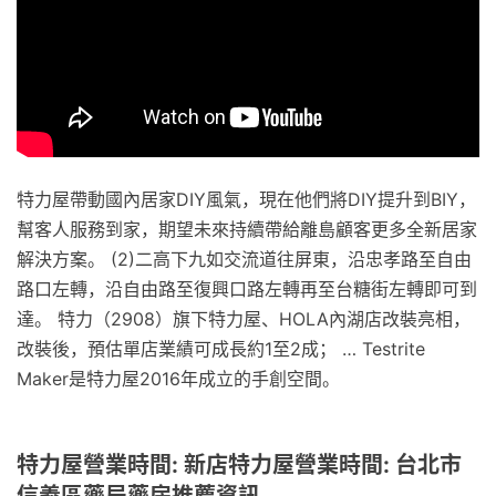
特力屋帶動國內居家DIY風氣，現在他們將DIY提升到BIY，
幫客人服務到家，期望未來持續帶給離島顧客更多全新居家
解決方案。 (2)二高下九如交流道往屏東，沿忠孝路至自由
路口左轉，沿自由路至復興口路左轉再至台糖街左轉即可到
達。 特力（2908）旗下特力屋、HOLA內湖店改裝亮相，
改裝後，預估單店業績可成長約1至2成； … Testrite
Maker是特力屋2016年成立的手創空間。
特力屋營業時間: 新店特力屋營業時間: 台北市