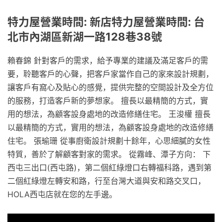
特力屋營業時間: 新店特力屋營業時間: 台
北市內湖區新湖一路128巷38號
賴春錦 針對客戶的需求，給予專業的建議及滿足客戶的需
要，聆聽客戶的心聲，把客戶家當作自己的家來設計規劃，
讓客戶有窩心及貼心的感覺，提供完整的空間設計及全方位
的服務，打造客戶新的夢想家。 擅長以最精簡的方式，實
用的想法，為顧客設身處地的改造修繕住宅。 王浚權 擅長
以最精簡的方式，實用的想法，為顧客設身處地的改造修繕
住宅。 張瑜珊 從事廚衛設計規劃十餘年，心思細膩的女性
特質，善於了解顧客對家的需求。 從霧峰、潭子方向： 下
西屯三出口(西屯路)，第二個紅綠燈口右轉福科路，遇到第
二個紅綠燈左轉安和路，行至台灣大道與安和路交叉口，
HOLA西屯店就在您的左手邊。