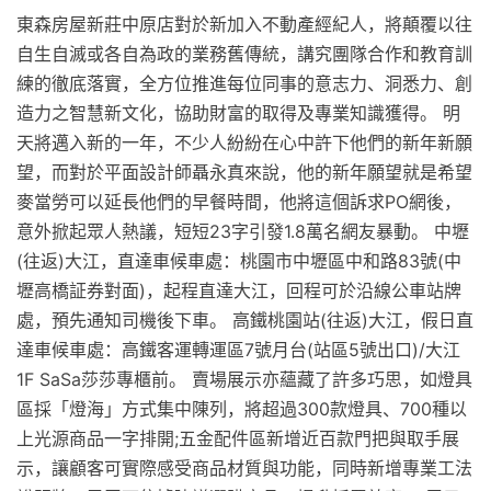
東森房屋新莊中原店對於新加入不動產經紀人，將顛覆以往
自生自滅或各自為政的業務舊傳統，講究團隊合作和教育訓
練的徹底落實，全方位推進每位同事的意志力、洞悉力、創
造力之智慧新文化，協助財富的取得及專業知識獲得。 明
天將邁入新的一年，不少人紛紛在心中許下他們的新年新願
望，而對於平面設計師聶永真來說，他的新年願望就是希望
麥當勞可以延長他們的早餐時間，他將這個訴求PO網後，
意外掀起眾人熱議，短短23字引發1.8萬名網友暴動。 中壢
(往返)大江，直達車候車處：桃園市中壢區中和路83號(中
壢高橋証券對面)，起程直達大江，回程可於沿線公車站牌
處，預先通知司機後下車。 高鐵桃園站(往返)大江，假日直
達車候車處：高鐵客運轉運區7號月台(站區5號出口)/大江
1F SaSa莎莎專櫃前。 賣場展示亦蘊藏了許多巧思，如燈具
區採「燈海」方式集中陳列，將超過300款燈具、700種以
上光源商品一字排開;五金配件區新增近百款門把與取手展
示，讓顧客可實際感受商品材質與功能，同時新增專業工法