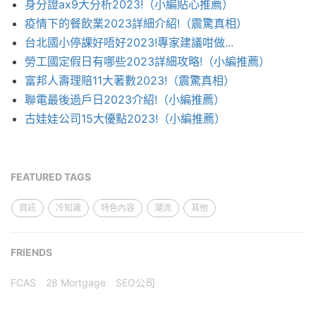
身分證ax9大分析2023!（小編貼心推薦）
疫情下的餐飲業2023詳細介紹!（震驚真相）
台北國小停課好唔好2023!專家建議咁做...
勞工國定假日有哪些2023詳細攻略!（小編推薦）
富邦人壽理賠11大著數2023!（震驚真相）
聯電最後過戶日2023介紹!（小編推薦）
古娃娃公司15大優點2023!（小編推薦）
FEATURED TAGS
資訊
冷知識
特色內容
潮流
其他
FRIENDS
FCAS
28 Mortgage
SEO公司