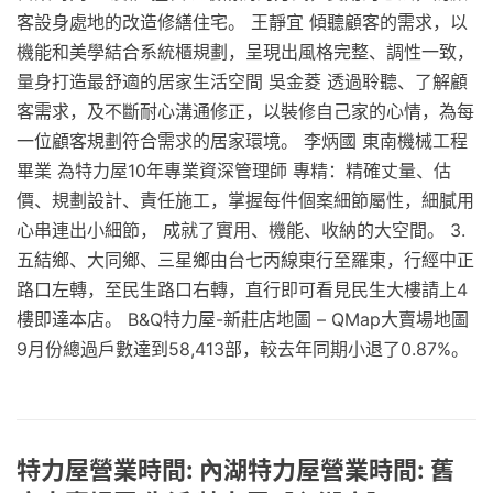
客設身處地的改造修繕住宅。 王靜宜 傾聽顧客的需求，以
機能和美學結合系統櫃規劃，呈現出風格完整、調性一致，
量身打造最舒適的居家生活空間 吳金菱 透過聆聽、了解顧
客需求，及不斷耐心溝通修正，以裝修自己家的心情，為每
一位顧客規劃符合需求的居家環境。 李炳國 東南機械工程
畢業 為特力屋10年專業資深管理師 專精：精確丈量、估
價、規劃設計、責任施工，掌握每件個案細節屬性，細膩用
心串連出小細節， 成就了實用、機能、收納的大空間。 3.
五結鄉、大同鄉、三星鄉由台七丙線東行至羅東，行經中正
路口左轉，至民生路口右轉，直行即可看見民生大樓請上4
樓即達本店。 B&Q特力屋-新莊店地圖 – QMap大賣場地圖
9月份總過戶數達到58,413部，較去年同期小退了0.87%。
特力屋營業時間: 內湖特力屋營業時間: 舊