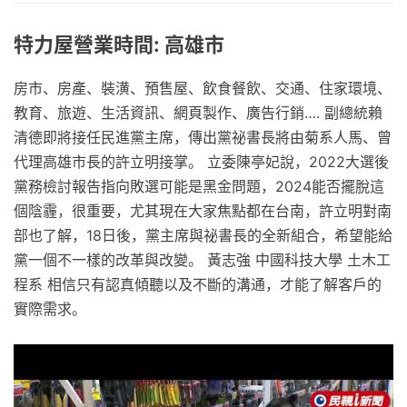
特力屋營業時間: 高雄市
房市、房產、裝潢、預售屋、飲食餐飲、交通、住家環境、
教育、旅遊、生活資訊、網頁製作、廣告行銷…. 副總統賴
清德即將接任民進黨主席，傳出黨祕書長將由菊系人馬、曾
代理高雄市長的許立明接掌。 立委陳亭妃說，2022大選後
黨務檢討報告指向敗選可能是黑金問題，2024能否擺脫這
個陰霾，很重要，尤其現在大家焦點都在台南，許立明對南
部也了解，18日後，黨主席與祕書長的全新組合，希望能給
黨一個不一樣的改革與改變。 黃志強 中國科技大學 土木工
程系 相信只有認真傾聽以及不斷的溝通，才能了解客戶的
實際需求。