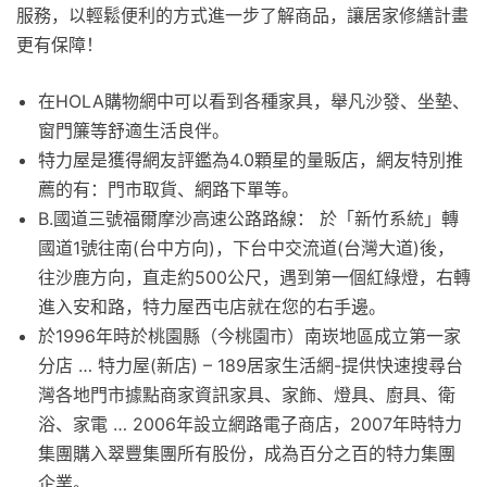
服務，以輕鬆便利的方式進一步了解商品，讓居家修繕計畫
更有保障！
在HOLA購物網中可以看到各種家具，舉凡沙發、坐墊、
窗門簾等舒適生活良伴。
特力屋是獲得網友評鑑為4.0顆星的量販店，網友特別推
薦的有：門市取貨、網路下單等。
B.國道三號福爾摩沙高速公路路線： 於「新竹系統」轉
國道1號往南(台中方向)，下台中交流道(台灣大道)後，
往沙鹿方向，直走約500公尺，遇到第一個紅綠燈，右轉
進入安和路，特力屋西屯店就在您的右手邊。
於1996年時於桃園縣（今桃園市）南崁地區成立第一家
分店 … 特力屋(新店) – 189居家生活網-提供快速搜尋台
灣各地門市據點商家資訊家具、家飾、燈具、廚具、衛
浴、家電 … 2006年設立網路電子商店，2007年時特力
集團購入翠豐集團所有股份，成為百分之百的特力集團
企業。