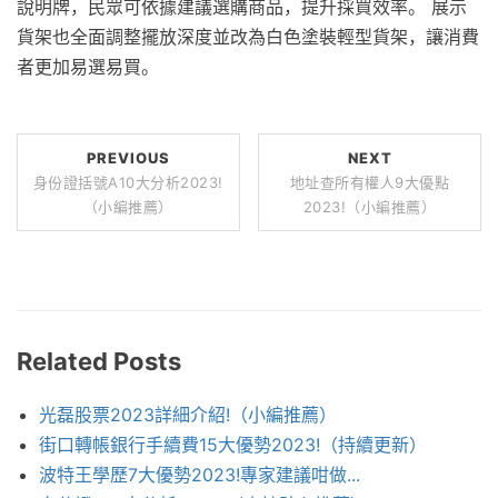
說明牌，民眾可依據建議選購商品，提升採買效率。 展示
貨架也全面調整擺放深度並改為白色塗裝輕型貨架，讓消費
者更加易選易買。
PREVIOUS
NEXT
身份證括號A10大分析2023!
地址查所有權人9大優點
（小編推薦）
2023!（小編推薦）
Related Posts
光磊股票2023詳細介紹!（小編推薦）
街口轉帳銀行手續費15大優勢2023!（持續更新）
波特王學歷7大優勢2023!專家建議咁做...