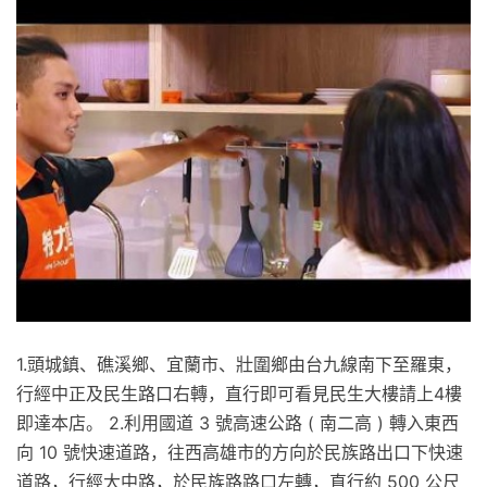
1.頭城鎮、礁溪鄉、宜蘭市、壯圍鄉由台九線南下至羅東，
行經中正及民生路口右轉，直行即可看見民生大樓請上4樓
即達本店。 2.利用國道 3 號高速公路 ( 南二高 ) 轉入東西
向 10 號快速道路，往西高雄市的方向於民族路出口下快速
道路，行經大中路，於民族路路口左轉，直行約 500 公尺