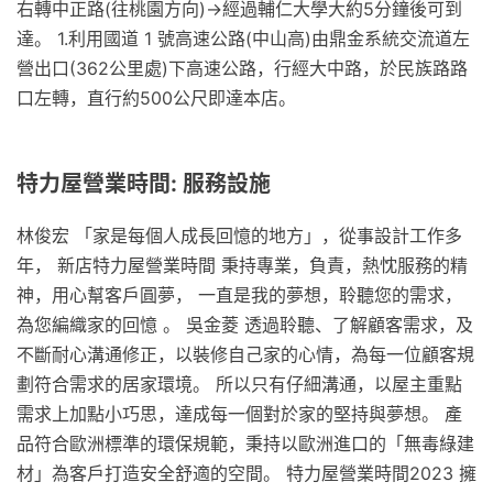
右轉中正路(往桃園方向)→經過輔仁大學大約5分鐘後可到
達。 1.利用國道 1 號高速公路(中山高)由鼎金系統交流道左
營出口(362公里處)下高速公路，行經大中路，於民族路路
口左轉，直行約500公尺即達本店。
特力屋營業時間: 服務設施
林俊宏 「家是每個人成長回憶的地方」，從事設計工作多
年， 新店特力屋營業時間 秉持專業，負責，熱忱服務的精
神，用心幫客戶圓夢， 一直是我的夢想，聆聽您的需求，
為您編織家的回憶 。 吳金菱 透過聆聽、了解顧客需求，及
不斷耐心溝通修正，以裝修自己家的心情，為每一位顧客規
劃符合需求的居家環境。 所以只有仔細溝通，以屋主重點
需求上加點小巧思，達成每一個對於家的堅持與夢想。 產
品符合歐洲標準的環保規範，秉持以歐洲進口的「無毒綠建
材」為客戶打造安全舒適的空間。 特力屋營業時間2023 擁