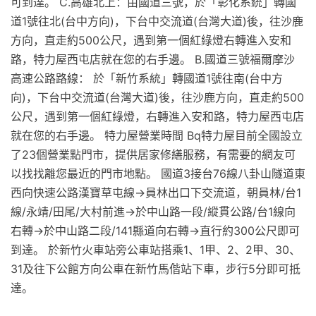
可到達。 C.高雄北上：由國道三號，於「彰化系統」轉國
道1號往北(台中方向)，下台中交流道(台灣大道)後，往沙鹿
方向，直走約500公尺，遇到第一個紅綠燈右轉進入安和
路，特力屋西屯店就在您的右手邊。 B.國道三號福爾摩沙
高速公路路線： 於「新竹系統」轉國道1號往南(台中方
向)，下台中交流道(台灣大道)後，往沙鹿方向，直走約500
公尺，遇到第一個紅綠燈，右轉進入安和路，特力屋西屯店
就在您的右手邊。 特力屋營業時間 Bq特力屋目前全國設立
了23個營業點門市，提供居家修繕服務，有需要的網友可
以找找離您最近的門市地點。 國道3接台76線八卦山隧道東
西向快速公路漢寶草屯線→員林出口下交流道，朝員林/台1
線/永靖/田尾/大村前進→於中山路一段/縱貫公路/台1線向
右轉→於中山路二段/141縣道向右轉→直行約300公尺即可
到達。 於新竹火車站旁公車站搭乘1、1甲、2、2甲、30、
31及往下公館方向公車在新竹馬偕站下車，步行5分即可抵
達。