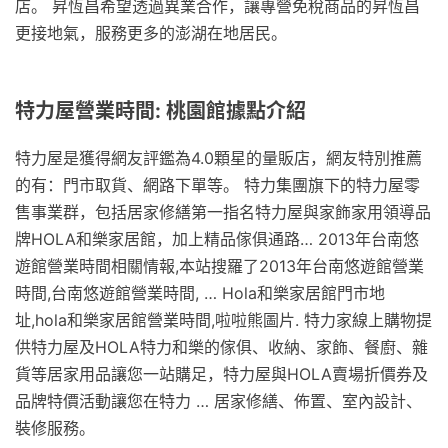
店。 昇恆昌希望透過異業合作，讓專營免稅商品的昇恆昌
更接地氣，服務更多的澎湖在地居民。
特力屋營業時間: 桃園館據點介紹
特力屋是獲得網友評鑑為4.0顆星的量販店，網友特別推薦
的有：門市取貨、網路下單等。 特力集團旗下的特力屋零
售事業群，包括居家修繕第一指名特力屋與家飾家用領導品
牌HOLA和樂家居館，加上精品傢俱通路… 2013年台南悠
遊館營業時間相關情報,本站搜羅了2013年台南悠遊館營業
時間,台南悠遊館營業時間, … Hola和樂家居館門市地
址,hola和樂家居館營業時間,啦啦熊圖片. 特力家線上購物提
供特力屋及HOLA特力和樂的傢俱、收納、家飾、餐廚、雜
貨等居家用品讓您一站購足，特力屋與HOLA賣場折價券及
品牌特價活動讓您在特力 … 居家修繕、佈置、室內設計、
裝修服務。