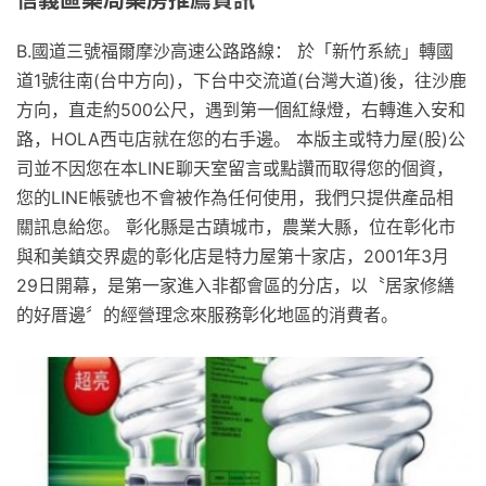
信義區藥局藥房推薦資訊
B.國道三號福爾摩沙高速公路路線： 於「新竹系統」轉國
道1號往南(台中方向)，下台中交流道(台灣大道)後，往沙鹿
方向，直走約500公尺，遇到第一個紅綠燈，右轉進入安和
路，HOLA西屯店就在您的右手邊。 本版主或特力屋(股)公
司並不因您在本LINE聊天室留言或點讚而取得您的個資，
您的LINE帳號也不會被作為任何使用，我們只提供產品相
關訊息給您。 彰化縣是古蹟城市，農業大縣，位在彰化市
與和美鎮交界處的彰化店是特力屋第十家店，2001年3月
29日開幕，是第一家進入非都會區的分店，以〝居家修繕
的好厝邊〞的經營理念來服務彰化地區的消費者。