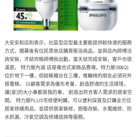
大安安和店則表示，社區型店型最主要能提供較快速的服務
方式，開幕後有位民眾來店購買衛浴商品，並與店內師傅洽
詢安裝，才結完帳師傅就出動，當天就完成安裝，客戶也很
滿意。 特力屋內湖 店是複合式家飾品賣場，特力屋(B&Q)
位於地下一樓，但結帳櫃台在三樓，推輪椅的朋友必須另外
搭電梯。 以顧客需求為優先考量，創造舒適的生活環境，
讓[家]的大小事都是我的事， 創造出符合客人需求的居家空
間。 特力屋PLUS宅修便利購，可以便利採買及訂購全方位
居家修繕用品，並提供居家裝修，廚衛改裝、水電維修、防
水抓漏、冷氣空調及修繕諮詢等服務。