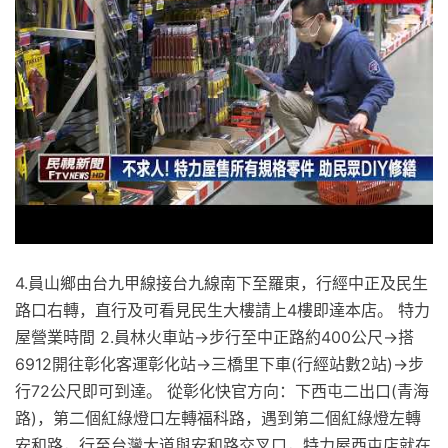
4.員山鄉由台九甲線接台九線南下至羅東，行經中正及民生
路口右轉，直行及可看見民生大樓請上4樓即達本店。 特力
屋營業時間 2.員林火車站→步行至中正路約400公尺→搭
6912開往彰化客運彰化站→三橋里下車(行經站數2站)→步
行72公尺即可到達。 從彰化快官方向：下西屯二出口(青海
路)，第二個紅綠燈口左轉福科路，遇到第二個紅綠燈左轉
安和路，行至台灣大道與安和路交叉口，特力屋西屯店就在