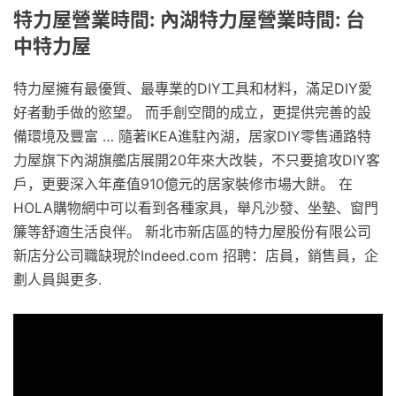
特力屋營業時間: 內湖特力屋營業時間: 台
中特力屋
特力屋擁有最優質、最專業的DIY工具和材料，滿足DIY愛
好者動手做的慾望。 而手創空間的成立，更提供完善的設
備環境及豐富 … 隨著IKEA進駐內湖，居家DIY零售通路特
力屋旗下內湖旗艦店展開20年來大改裝，不只要搶攻DIY客
戶，更要深入年產值910億元的居家裝修市場大餅。 在
HOLA購物網中可以看到各種家具，舉凡沙發、坐墊、窗門
簾等舒適生活良伴。 新北市新店區的特力屋股份有限公司
新店分公司職缺現於Indeed.com 招聘：店員，銷售員，企
劃人員與更多.