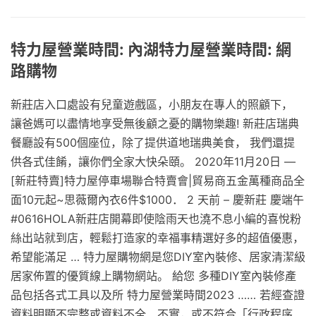
特力屋營業時間: 內湖特力屋營業時間: 網
路購物
新莊店入口處設有兒童遊戲區，小朋友在專人的照顧下，
讓爸媽可以盡情地享受無後顧之憂的購物樂趣! 新莊店瑞典
餐廳設有500個座位，除了提供道地瑞典美食， 我們還提
供各式佳餚，讓你們全家大快朵頤。 2020年11月20日 —
[新莊特賣]特力屋停車場聯合特賣會|貿易商五金萬種商品全
面10元起~思薇爾內衣6件$1000． 2 天前 – 慶新莊 慶端午
#0616HOLA新莊店開幕即使陰雨天也澆不息小編的喜悅粉
絲出站就到店，輕鬆打造家的幸福事精選好多的超值優惠，
希望能滿足 … 特力屋購物網是您DIY室內裝修、居家清潔級
居家佈置的優質線上購物網站。 給您 多種DIY室內裝修產
品包括各式工具以及所 特力屋營業時間2023 …… 若經查證
資料明顯不完整或資料不全、不實，或不符合「行政程序