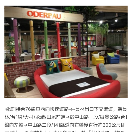
國道1接台76線東西向快速道路→-員林出口下交流道，朝員
林/台1線/大村/永靖/田尾前進→於中山路一段/縱貫公路/台1
線向左轉→中山路二段/141縣道向右轉後直行約300公尺即