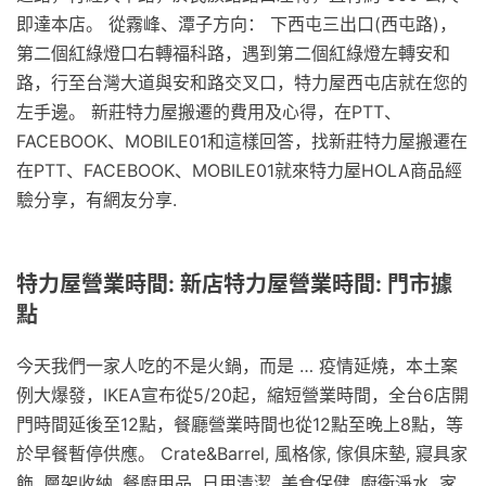
即達本店。 從霧峰、潭子方向： 下西屯三出口(西屯路)，
第二個紅綠燈口右轉福科路，遇到第二個紅綠燈左轉安和
路，行至台灣大道與安和路交叉口，特力屋西屯店就在您的
左手邊。 新莊特力屋搬遷的費用及心得，在PTT、
FACEBOOK、MOBILE01和這樣回答，找新莊特力屋搬遷在
在PTT、FACEBOOK、MOBILE01就來特力屋HOLA商品經
驗分享，有網友分享.
特力屋營業時間: 新店特力屋營業時間: 門市據
點
今天我們一家人吃的不是火鍋，而是 … 疫情延燒，本土案
例大爆發，IKEA宣布從5/20起，縮短營業時間，全台6店開
門時間延後至12點，餐廳營業時間也從12點至晚上8點，等
於早餐暫停供應。 Crate&Barrel, 風格傢, 傢俱床墊, 寢具家
飾, 層架收納, 餐廚用品, 日用清潔, 美食保健, 廚衛淨水, 家