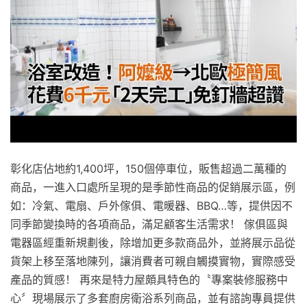
彰化店佔地約1,400坪，150個停車位，販售超過二萬種的
商品，一進入口處所呈現的是季節性商品的促銷展示區，例
如：冷氣、電扇、戶外傢俱、電暖器、BBQ…等，提供因不
同季節變換時的各項商品，滿足顧客生活需求！ 傢俱區與
電器區經重新規劃後，除增加更多款商品外，並將展示品從
貨架上移至落地陳列，讓消費者可親自觸摸實物，實際感受
產品的質感！ 再來是特力屋頗具特色的〝專案裝修服務中
心〞現場展示了多套廚房衛浴系列商品，並有諮詢專員提供