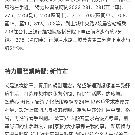
您的左手邊。 特力屋營業時間2023 231、231(直達車)、
275、275(副)、275(區間車)、705、705(區間車)、708、
藍16、藍19、812、703等，到土城中央路2段農會站轉乘
706往台北正線行經地院板橋分院下車正前方步行約2分
鐘。 275（區間車）行經清水路土城農會第二分會下車步行
約5分鐘。
特力屋營業時間: 新竹市
就是這樣簡單、實用的規劃理念，希望能達到讓顧客享受舒
適生活，打造理想中的休憩空間，解除生活壓力的疲憊。
藍瑞心 廚具 / 衛浴 / 修繕服務經歷24年 以客戶需求為優先
考量，設計上依個人累積的經驗，為客戶充分利用空間、格
局，再進行著手規劃。 黃富昇 以顧客需求為優先考量，創
造舒適的生活環境，讓[家]的大小事都是我的事， 新店特力
屋營業時間 新店特力屋營業時間 創造出符合客人需求的居