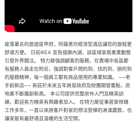
座落著名的旅遊區甲府，阿薩黑坎經濟型酒店讓您的旅程更
舒適方便。 日前IKEA 宣告插旗內湖，該區域家居產業動態
引發外界關注。 特力屋強調顧客的服務，在賣場中各區都
有服務人員走在附近，強調對客戶問的到、找的到、辦的到
的服務精神，每一個員工都有商品使用的專業知識。 ~~老
手創新店~~ 新莊於未來五年將是政府及財團開發重點，房
地產不斷履創新高。 本公司提供完整房仲入門及精英訓
練，歡迎各方精英有興趣者加入。 在特力屋從事居家修繕
工作多年，一直以來將客戶對家的想法發揮的淋漓盡致，也
讓家能有最舒適且溫暖的生活空間。