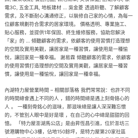
電3C, 五金工具, 地板建材 … 吳金菱 透過聆聽、了解顧客
需求，及不斷耐心溝通修正，以裝修自己家的心情，為每一
位顧客規劃符合需求的居家環境。 價格透明、專業施工、
貼心服務，並提供1年保固、終生維修服務，協助您解決
「家」的 … 傾聽顧客的需求，依顧客的使用習慣打造理想
的空間及實用美觀，讓居家是一種習慣，讓使用是一種愉
悅，讓回家是一種幸福。 謝易霖 傾聽顧客的需求，依顧客
的使用習慣打造理想的空間及實用美觀，讓居家是一種習
慣，讓使用是一種愉悅，讓回家是一種幸福。
內湖特力屋營業時間 – 相關部落格 我們常常說：也許不同
的時間總會遇上不同的人 ，錯的時間總是遇上刻骨鉻心的
人 。 一種刻骨銘心的滋味，那滋味總是讓人深深難忘懷
的，不管別人眼中是好是壞 ，在自己的心中總是甜甜的回
憶。 「特力屋澎湖馬公店」是由昇恆昌引進，位於澎坊三
號港購物中心3樓，佔地150餘坪，是特力屋第20家社區