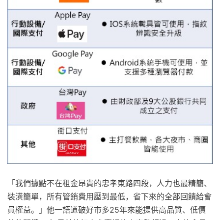
「我們據點不在租金昂貴的忠孝東路四段，人力也最精簡、
裝潢簡單，所有管銷費用壓到最低，省下來的全部回饋給會
員權益。」他一語道破好市多25年來能提供高品質、低價