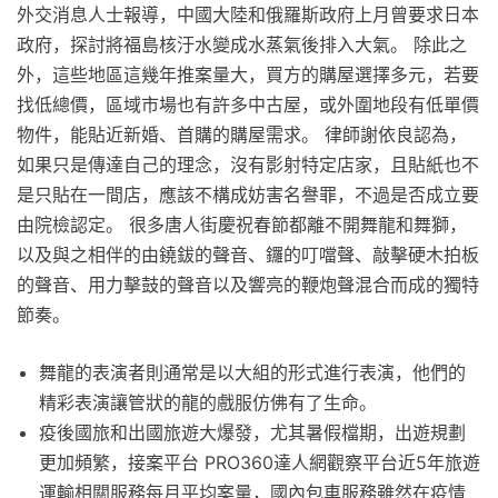
外交消息人士報導，中國大陸和俄羅斯政府上月曾要求日本
政府，探討將福島核汙水變成水蒸氣後排入大氣。 除此之
外，這些地區這幾年推案量大，買方的購屋選擇多元，若要
找低總價，區域市場也有許多中古屋，或外圍地段有低單價
物件，能貼近新婚、首購的購屋需求。 律師謝依良認為，
如果只是傳達自己的理念，沒有影射特定店家，且貼紙也不
是只貼在一間店，應該不構成妨害名譽罪，不過是否成立要
由院檢認定。 很多唐人街慶祝春節都離不開舞龍和舞獅，
以及與之相伴的由鐃鈸的聲音、鑼的叮噹聲、敲擊硬木拍板
的聲音、用力擊鼓的聲音以及響亮的鞭炮聲混合而成的獨特
節奏。
舞龍的表演者則通常是以大組的形式進行表演，他們的
精彩表演讓管狀的龍的戲服仿佛有了生命。
疫後國旅和出國旅遊大爆發，尤其暑假檔期，出遊規劃
更加頻繁，接案平台 PRO360達人網觀察平台近5年旅遊
運輸相關服務每月平均案量，國內包車服務雖然在疫情