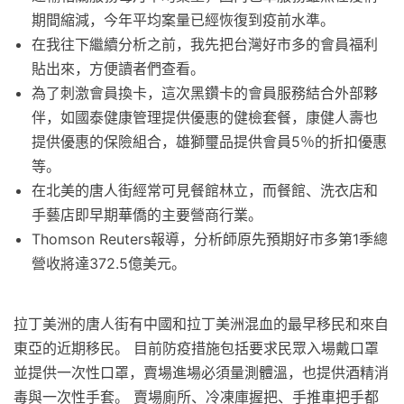
期間縮減，今年平均案量已經恢復到疫前水準。
在我往下繼續分析之前，我先把台灣好市多的會員福利
貼出來，方便讀者們查看。
為了刺激會員換卡，這次黑鑽卡的會員服務結合外部夥
伴，如國泰健康管理提供優惠的健檢套餐，康健人壽也
提供優惠的保險組合，雄獅璽品提供會員5％的折扣優惠
等。
在北美的唐人街經常可見餐館林立，而餐館、洗衣店和
手藝店即早期華僑的主要營商行業。
Thomson Reuters報導，分析師原先預期好市多第1季總
營收將達372.5億美元。
拉丁美洲的唐人街有中國和拉丁美洲混血的最早移民和來自
東亞的近期移民。 目前防疫措施包括要求民眾入場戴口罩
並提供一次性口罩，賣場進場必須量測體溫，也提供酒精消
毒與一次性手套。 賣場廁所、冷凍庫握把、手推車把手都