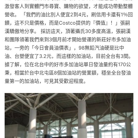
激發客人到實體門市尋寶、購物的欲望，才能成功帶動整體
營收。 「我們的油比別人便宜2到4元，刷信用卡還有1％回
饋，這不只是價格，而是Costco提供的『價值』！」張嗣
漢驕傲地分享。 採訪這天，頂著攝氏30多度高溫，張嗣漢
和團隊領著我們來到3個月前才開始營運的新莊好市多加油
站，一旁的「今日會員油價表」，98無鉛汽油硬是比中
油、台塑便宜了3.2元，而這樣的加油站，目前全台有3間。
據了解，位在北台中的好市多加油站單日發油量約有170公
秉，相當於台中北屯區8個加油站的營業額，穩坐全台發油
量第一的加油站，可見其受歡迎程度。