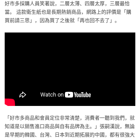
好市多採購人員笑著說，二層太薄、四層太厚，三層最恰
當。 這款衛生紙也是長期熱銷商品，網路上的評價是「購
買前請三思」，因為買了之後就「再也回不去了」。
「好市多商品和會員定位非常清楚，消費者一聽到我們，就
知道是以銷售進口商品與自有品牌為主。」張嗣漢說，無論
是早期的韓國、台灣、日本到近期拓展的中國，都有很強大