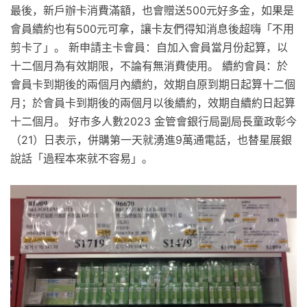
最後，新戶辦卡消費滿額，也會贈送500元好多金，如果是
會員續約也有500元可拿，讓卡友們得知消息後超嗨「不用
剪卡了」。 新申請主卡會員：自加入會員當月份起算，以
十二個月為有效期限，不論有無消費使用。 續約會員：於
會員卡到期後的兩個月內續約，效期自原到期日起算十二個
月；於會員卡到期後的兩個月以後續約，效期自續約日起算
十二個月。 好市多人數2023 金管會銀行局副局長童政彰今
（21）日表示，併購第一天就湧進9萬通電話，也替星展銀
說話「過程本來就不容易」。