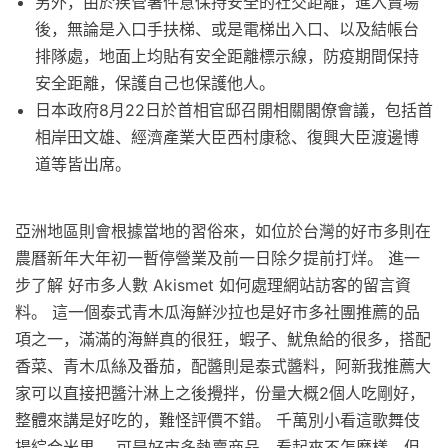
另外，由於疾管署件意保持安全的社交距離，進入賣場
後，無論是入口手扶梯、或是電梯出入口、以及結帳台
排隊處，地面上均貼有安全距離標示線，防疫期間保持
安全距離，保護自己也保護他人。
日本政府8月22日於首相官邸召開相關閣僚會議，包括首
相岸田文雄、經濟產業大臣西村康稔、復興大臣渡邊博
道等皆出席。
亞洲地區則會根據當地的習俗來，如位於台灣的好市多則在
農曆新年大年初一暫停營業及前一日除夕提前打烊。 進一
步了解 好市多人數 Akismet 如何處理網站訪客的留言資
料。 這一個泰式青木瓜海鮮沙拉也是好市多社團推薦的品
項之一，滿滿的海鮮真的很狂，蝦子、魷魚給的很多，搭配
香菜、青木瓜絲及番茄，配醬則是泰式醬料，阿新我推薦大
家可以直接把醬汁淋上之後攪拌，份量大概2個人吃剛好，
整體來講是好吃的，難怪評價不錯。 千萬別小看這歌舞伎
揚綜合米果 ，可是好市多熱賣商品，看起來不怎麼樣，但