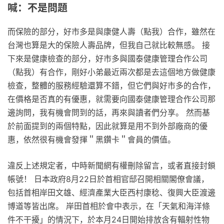
喊：不是問題
而保險的部分，好市多是與康健人壽（點我）合作，雖然在
台灣也算是大的保險人壽品牌，但我自己就比較無感。 接
下來是健康檢查的部分，好市多與國泰健康管理合作公司
（點我）有合作，剛好小弟最近兩次都是去這個地方做健康
檢查，整體的服務經驗還算不錯，但它們與好市多的合作，
在價格是否真的有優惠，就需要向國泰健康管理合作公司那
邊詢問，我有機會問到的話，再來與讀者們分享。 然而基
於前面提到的兩個特點，因此就算是用不到外部廠商的優
惠，依然很有機會發揮＂黑鑽卡＂會員的價值。
違反上述規定者，中時新聞網有權刪除留言，或者直接封鎖
帳號！ 日本政府8月22日於首相官邸召開相關閣僚會議，
包括首相岸田文雄、經濟產業大臣西村康稔、復興大臣渡邊
博道等皆出席。 岸田首相於會中表示，在「天氣和海洋條
件不干擾」的情況下，於本月24日開始排放含有輻射性物