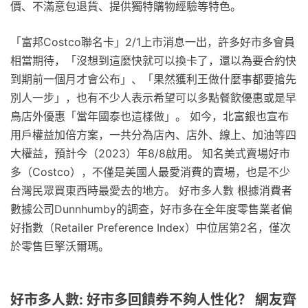
價、不滿意包退貨、提供獨特購物經驗等特色。
「富邦Costco聯名卡」2/1上市消息一出，許多好市多會員
相當期待，「沒想到這麼快就可以換卡了，還以為要合約快
到期前一個月才會公布」、「果然獲利王做什麼事都要搶先
別人一步」，也有不少人表示希望可以多點餐飲優惠或是早
鳥店外優惠「當年國泰也這樣做」。 如今，北富銀也宣布
用戶權益加倍方案，一共分為店內、店外、線上、加油等四
大權益，預計今（2023）年8/8啟用。 知名美式賣場好市
多（Costco），不僅是美國人最愛消費的賣場，也是不少
台灣民眾買東西時最愛去的地方。 好市多人數 根據消費者
數據公司Dunnhumby的調查，好市多在全年度零售業者偏
好指數（Retailer Preference Index）中位居第2名，僅次
於零售巨擎沃爾瑪。
好市多人數: 好市多回饋券不夠人性化？ 網友齊