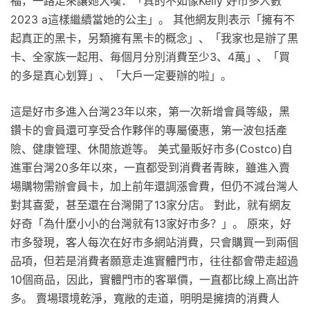
福，一路走來讓她大嘆：「真的不如像Kelly 好市多人數
2023 a這樣繼續當她的公主」。 其他網友則表示「擁有不
起真正的黑卡，另類擁有黑卡的概念」、「我家也是辦了黒
卡、全家族一起用、毎個月分別消費至少3、4萬」、「買
的多是真心划算」、「大戶一定要辦的啦」。
這是好市多進入台灣23年以來，第一次新增會員等級，黑
鑽卡的會員還可享受合作夥伴的專屬優惠，第一波包括產
險、健康管理、休閒旅遊等。 美式量販好市多(Costco)自
進軍台灣20多年以來，一直都受到消費者青睞，雖進入賣
場購物需辦會員卡，加上前年還調漲會費，但仍不減台灣人
對其喜愛，甚至還在台灣開了13家分店。 對此，就有網友
好奇「為什麼小小的台灣就有13家好市多？」。 原來，好
市多發現，客人每次在好市多網站消費，只會購買一到兩個
品項，但若是消費者願意走進實體門市，往往都會帶走超過
10個商品，因此，實體門市的客單價，一直都比線上高出許
多。 賣場環境乾淨，寬敞的走道，明明是擁擠的消費人