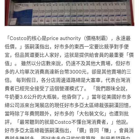
「Costco的核心是price authority（價格制霸），永遠最
低價，」張嗣漢指出，好市多的東西一定要比競爭對手便
宜，但品質還要比人家好，這就是提供給會員的最重要「價
值」。 雖然以分店數來說，仍遠不及其他大賣場，但好市
多的人均單次消費高達新台幣3000元，卻是其他賣場的三
倍。 每到假日，各分店周邊道路總是大塞車，代表台灣消
費者已經完全接受了這個營運模式了。 「我們跟味全說，
牛奶要3.6公升的大瓶裝，他昏倒了，」當年從美國好市多
總公司派來台灣展店的現任好市多亞太區總裁張嗣漢回憶，
當時除了年費問題外，好市多的「大包裝文化」也遭到批
評，「最常聽到的就是Costco不懂台灣消費者，」他說。
好市多亞太區總裁張嗣漢指出，「鑽」音同「賺」，會員消
費越多賺越多。 而好市多自己的如意算盤，則是希望藉由