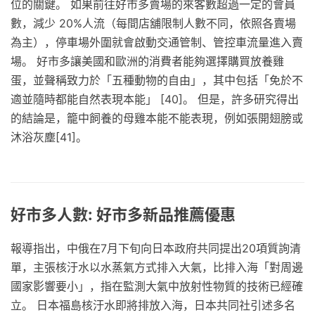
位的關鍵。 如果前往好市多賣場的來客數超過一定的會員
數，減少 20%人流（每間店舖限制人數不同，依照各賣場
為主），停車場外圍就會啟動交通管制、管控車流量進入賣
場。 好市多讓美國和歐洲的消費者能夠選擇購買放養雞
蛋，並聲稱致力於「五種動物的自由」，其中包括「免於不
適並隨時都能自然表現本能」 [40]。 但是，許多研究得出
的結論是，籠中飼養的母雞本能不能表現，例如張開翅膀或
沐浴灰塵[41]。
好市多人數: 好市多新品推薦優惠
報導指出，中俄在7月下旬向日本政府共同提出20項質詢清
單，主張核汙水以水蒸氣方式排入大氣，比排入海「對周邊
國家影響要小」，指在監測大氣中放射性物質的技術已經確
立。 日本福島核汙水即將排放入海，日本共同社引述多名