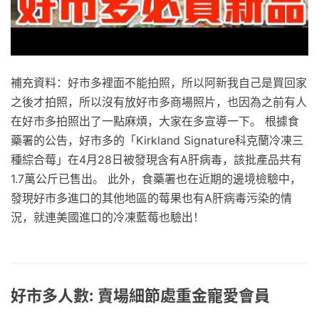
補充資料：好市多裡面不能拍照，所以阿新我自己是買回家
之後才拍照，所以沒有放好市多商場照片，也因為之前有人
在好市多拍照出了一點麻煩，大家在多宣導一下。 根據食
藥署的公告，好市多的「Kirkland Signature科克蘭冷凍三
種綜合莓」在4月28日被發現含有A肝病毒，該批產品共有
1.7萬公斤已售出。 此外，食藥署也在近期的邊境檢驗中，
發現好市多進口的其他地區的莓果也有A肝病毒污染的情
況，就連美國進口的冷凍藍莓也驗出！
好市多人數: 賣場細節處重金寵愛會員