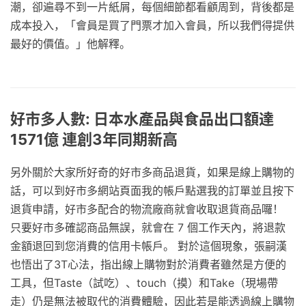
潮，卻遍尋不到一片紙屑，每個細節都看顧周到，背後都是
成本投入，「會員是買了門票才加入會員，所以我們得提供
最好的價值。」他解釋。
好市多人數: 日本水產品與食品出口額達
1571億 連創3年同期新高
另外關於大家所好奇的好市多商品退貨，如果是線上購物的
話，可以到好市多網站頁面我的帳戶點選我的訂單並且按下
退貨申請，好市多配合的物流廠商就會收取退貨商品囉！
只要好市多確認商品無誤，就會在 7 個工作天內，將退款
金額退回到您消費的信用卡帳戶。 對於這個現象，張嗣漢
也悟出了3T心法，指出線上購物對於消費者雖然是方便的
工具，但Taste（試吃）、touch（摸）和Take（現場帶
走）仍是無法被取代的消費體驗，因此若是能透過線上購物