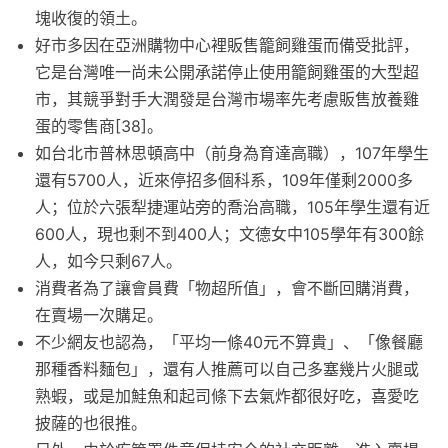
塊收復的領土。
好市多因在亞洲購物中心裡販售籠飼雞蛋而備受批評，
它是台灣唯一尚未公開承諾停止使用籠飼雞蛋的大型超
市，其競爭對手大潤發是台灣市場率先考慮販售放養雞
蛋的零售商[38]。
如台北市普林思頓高中（前身為育達高職），107年學生
還有5700人，近來停招多個科系，109年僅剩2000多
人；位於六張犁捷運站旁的喬治高職，105年學生還有近
600人，現也剩不到400人；文德女中105學年有300餘
人，如今只剩67人。
消費者為了讓會員費「物超所值」，會不斷回購消費，
在賣場一次購足。
不少網友也認為，「平均一條40元不算貴」、「像餐廳
那種香料麵包」，還有人推薦可以自己多塞幾片火腿或
熟蝦，或是加鮭魚和起司條下去氣炸都很好吃，喜愛吃
披薩的也很推。