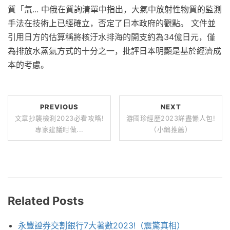
質「氚... 中俄在質詢清單中指出，大氣中放射性物質的監測
手法在技術上已經確立，否定了日本政府的觀點。 文件並
引用日方的估算稱將核汙水排海的開支約為34億日元，僅
為排放水蒸氣方式的十分之一，批評日本明顯是基於經濟成
本的考慮。
PREVIOUS
NEXT
文章抄襲檢測2023必看攻略!
游國珍經歷2023詳盡懶人包!
專家建議咁做...
（小編推薦）
Related Posts
永豐證券交割銀行7大著數2023!（震驚真相）