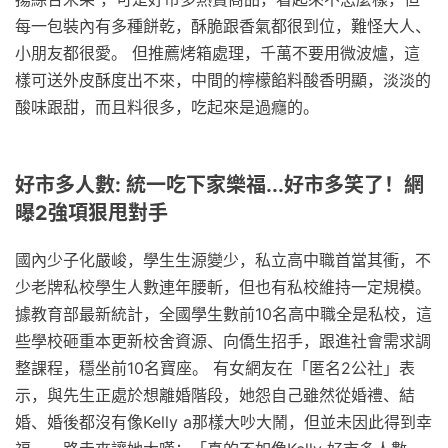
每一包裝內有多種餅乾，酥脆跟香氣都很到位，難怪大人、
小朋友都很愛。 但推薦烤箱處理，千萬不要用微波爐，這
樣可送外皮酥度出不來，中間的檸檬餡料酸香明顯，淡淡的
酸味跟甜，而且料很多，吃起來是過癮的。
好市多人數: 統一吃下家樂福...好市多笑了！網
曝2強項狠甩對手
國內少子化嚴峻，學生生源變少，私立高中職首當其衝，不
少老牌私校學生人數連年腰斬，但也有私校維持一定規模。
據教育部最新統計，全國學生數前10名高中職全是私校，這
些學校砸重本更新校舍資源、向僑生招手，跟進社會需求調
整課程，穩坐前10名寶座。 有女網友在「匿名2公社」表
示，與先生正處於想離婚階段，她怨自己雖然從婚禮、結
婚、婚後都沒有像Kelly a那樣大吵大鬧，但並未因此得到幸