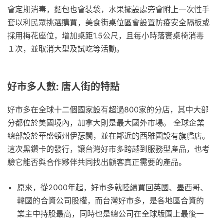
會定期消毒，麵包也會裝袋，水果擺設處旁會附上一次性手
套以利民眾挑選購買，美食街桌位區會設置防疫安全隔板或
採用梅花座位，增加桌距1.5公尺，且每小時落實桌椅消毒
１次，並取消大型及試吃等活動。
好市多人數: 唐人街的特點
好市多在全球十二個國家設有超過800家的分店，其中大部
分都位於美國境內，加拿大則是最大國外市場。 全球企業
總部設於華盛頓州伊瑟闊，並在鄰近的西雅圖設有旗艦店。
這次黑鑽卡的發行，讓台灣好市多跨越到服務型產品，也考
驗它能否與合作夥伴共同找出顧客真正需要的產品。
原來，從2000年起，好市多就陸續買回英國、墨西哥、
韓國的合資公司股權，而台灣好市多，是各地區合資的
業主中持股最高，同時也是總公司在全球版圖上最後一