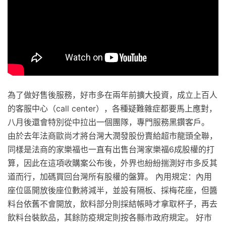
為了做好售後服務，好市多在兩年前擴大投資，成立上百人
的客服中心（call center），各種疑難雜症都要馬上應對，
八月後還會特別從中拉出一個團隊，專門服務黑鑽客戶。
由於去年法商歐尚才將台灣大潤發股份賣給超市龍頭全聯，
同樣是法商的家樂福也一直有出售台灣家樂福6成股權的打
算，因此在這項收購案公布後，外界也紛紛揣測好市多反其
道而行，加碼買回台灣所有股權的盤算。 內用規定：內用
座位區開放後座位數將減半，並設有隔板、採梅花座，但醬
料台依舊不會開放，飲料部分則採結帳時才拿取杯子，再去
飲料台裝飲品，其餘防疫規定則按各縣市政府規定。 好市