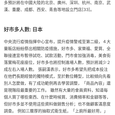
多預計將在中國大陸的北京、廣州、深圳、杭州、南京、武
漢、重慶、成都、西安、青島等地設立門店[33]。
好市多人數: 日本
中央流行疫情指揮中心宣布，提升疫情警戒至第二級，４大
量販店紛紛祭出相關防疫措施，好市多、家樂福、愛買、全
聯接連宣布暫停試吃、試飲活動，門市會加強消毒，美食街
落實梅花座座位，好市多也將控制進場人數，預計將減少２
成左右入場人數。 張嗣漢表示，好市多希望先把成本投注
在他們長期經營的獨特模式，至於數位轉型，比較傾向先看
別人怎麼做，有了成功範例再去學習調整，「商品內容」還
是現階段最重要的工作。 雖然有大量的會員資料，知道每
個人買了哪些東西、在什麼時候買、消費頻率和金額等等，
但好市多並不使用這些資料做銷售分析；也不做顧客滿意度
調查。 例如三層厚的抽取式衛生紙，「上廁所最好用，」