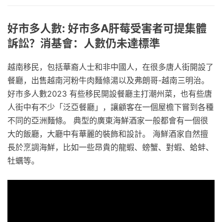
好市多人數: 好市多A肝莓受害者可提集體
訴訟？消基會：人數仍未達標準
越南移民，包括華裔人士和非中國人，在很多唐人街開設了
餐廳，出售越南河粉牛肉麵條湯以及弗朗哥-越南三明治。
好市多人數2023 有些移民開設餐廳主打潮州菜，也有些唐
人街中有不少「泛亞餐廳」，讓顧客在一個屋檐下嘗到各種
不同的亞洲麵條。 典型的廣東海鮮酒家一般都會有一個很
大的飯廳，大廳中有華麗的裝飾和設計。 海鮮酒家自然擅
長於烹調海鮮，比如一些昂貴的龍蝦、螃蟹、對蝦、蛤蚌、
牡蠣等。