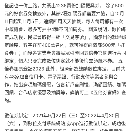
登記也一併上路，共祭出1236萬份加碼振興券。 除了500
元的好食券免抽籤外，其餘7種加碼券都需要抽籤，自10月
11日起到11月5日，連續四周天天抽籤，每人每周都有一次
中籤機會，最多可抽中4種不同加碼券。 關貿說明，數位綁
定成功後，民眾會取得一組「交易序號」，顯示出的就是綁
定順序，數字在前400萬名內，就可獲得經濟部500元「好
食券」；而後各家業者會將民眾引導回五倍券官網進行共同
綁定；個人只要完成數位綁定就不能後悔去領紙本券。 五
倍卷加碼登記2023 此外，經濟部為鼓勵數位綁定，目前共
有48家包含信用卡、電子票證、行動支付等業者參與合
作，推出多項加碼優惠，包含新戶首刷禮、滿額回饋、加碼
回饋、合作店家優惠及抽獎等，詳情可上《五倍券官網》查
詢。
數位券綁定：2021年9月22日（三）至2022年4月30日
（六），到數位支付系統網站或App進行數位綁定，成功後