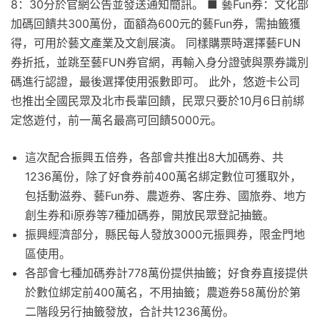
8：30分於官網公告並發送通知簡訊。 ■ 藝Fun券：文化部
加碼回饋共300萬份，面額為600元的藝Fun券，需抽籤獲
得，可用於藝文產業及文創展演。 同樣購票時選擇藝FUN
券折抵，並跳至藝FUN券官網，再輸入身分證號與票券識別
碼進行認證，最後選擇使用張數即可。 此外，悠遊卡公司
也推出全國民眾及北市長輩回饋，民眾只要於10月6日前綁
定悠遊付，前一萬名最高可回饋5000元。
這次配合振興五倍券，各部會共推出8大加碼券、共
1236萬份，除了好食券前400萬名綁定數位可獲取外，
包括動滋券、藝Fun券、農遊券、客庄券、國旅券、地方
創生券和i原券等7種加碼券，開放民眾登記抽籤。
振興經濟部分，縣民每人發放3000元振興券，限金門地
區使用。
各部會七種加碼券計778萬份提供抽籤；好食券直接提供
於數位綁定前400萬名，不用抽籤；農遊券58萬份於第
二階段另行抽籤發放，合計共1236萬份。