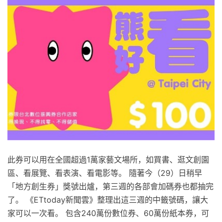
此券可以用在全國超過1萬家藝文場所，如買書、逛文創園
區、看展覽、看表演、看電影等。 隨著今（29）日稍早
「地方創生券」獎號出爐，第三週的各部會加碼券也都抽完
了。 《ETtoday新聞雲》整理出這三週的中籤號碼，讓大
家可以一次看。 包含240萬份數位券、60萬份紙本券，可