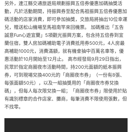
另外，連江縣交通旅遊局規劃振興五倍券優惠加碼抽獎活
動，凡於活動期間，持振興券至配合馬祖振興五倍券優惠加
碼活動的店家消費，即可參加抽獎，交旅局將抽出10位幸運
兒，贈送松山機場至馬祖南竿來回機票。 加碼推出「五告
誠意Fun心遊宜蘭」5項觀光振興方案，包含持五倍券到宜
蘭住宿，雙人房加碼補助電子消費抵用券500元，4人房最
高補助1000元，消費滿額，就有機會抽中百萬名車等，優
惠活動於10月開始至12月止。 高市經發局9月29日指出，
民眾於指定商圈夜市活動時間，持200元面額的紙本振興
券，可到現場兌換400元的「商圈夜市券」（一份有8張、
每張面額50元），以及一組抽獎用的「商圈夜市券兌換
碼」，但每人每次限兌換一組；「商圈夜市券」限使用於貼
有識別標章的合作店家、攤商，每筆消費不限使用張數，但
不找零。