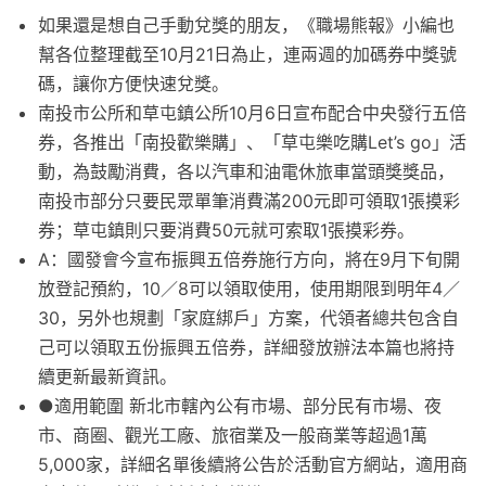
如果還是想自己手動兌獎的朋友，《職場熊報》小編也
幫各位整理截至10月21日為止，連兩週的加碼券中獎號
碼，讓你方便快速兌獎。
南投市公所和草屯鎮公所10月6日宣布配合中央發行五倍
券，各推出「南投歡樂購」、「草屯樂吃購Let’s go」活
動，為鼓勵消費，各以汽車和油電休旅車當頭獎獎品，
南投市部分只要民眾單筆消費滿200元即可領取1張摸彩
券；草屯鎮則只要消費50元就可索取1張摸彩券。
A：國發會今宣布振興五倍券施行方向，將在9月下旬開
放登記預約，10／8可以領取使用，使用期限到明年4／
30，另外也規劃「家庭綁戶」方案，代領者總共包含自
己可以領取五份振興五倍券，詳細發放辦法本篇也將持
續更新最新資訊。
●適用範圍 新北市轄內公有市場、部分民有市場、夜
市、商圈、觀光工廠、旅宿業及一般商業等超過1萬
5,000家，詳細名單後續將公告於活動官方網站，適用商