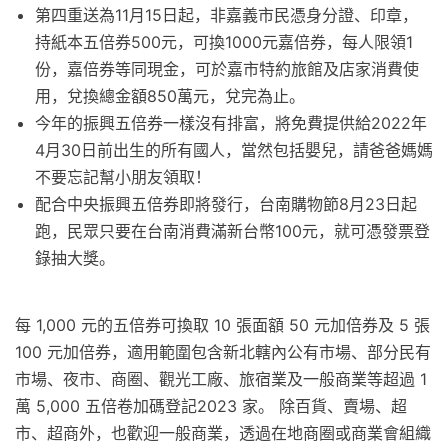
第四重送為11月15日起，非嘉義市民憑身分證、印章，
持紙本五倍券500元，可換1000元嘉倍券，每人限領1
份，嘉倍券等同現金，可於嘉市特約旅館及店家消費使
用，兌換總金額850萬元，兌完為止。
今年的振興五倍券一樣沒有排富，將免費提供給2022年
4月30日前出生的所有國人，當然包括嬰兒，請爸爸媽媽
不要忘記幫小朋友領取！
配合中央振興五倍券即將發行，台南購物節8月23日起
跑，民眾只要在台南消費滿新台幣100元，就可憑發票登
錄抽大獎。
每 1,000 元的五倍券可換取 10 張面額 50 元加倍券及 5 張
100 元加倍券，適用範圍包含新北轄內公有市場、部分民有
市場、夜市、商圈、觀光工廠、旅宿業及一般商業等超過 1
萬 5,000 五倍卷加碼登記2023 家。 除百貨、賣場、超
市、超商外，也歡迎一般商業，透過在地商圈或商業會組織