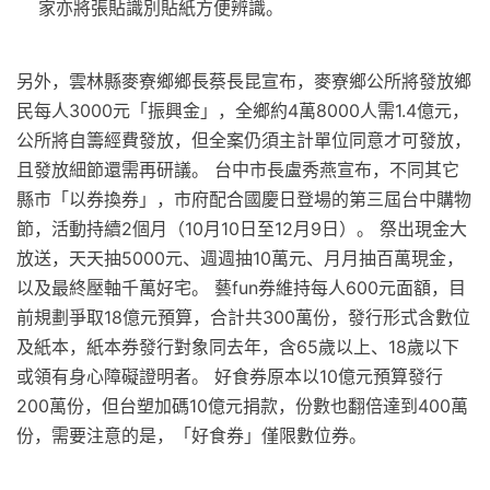
家亦將張貼識別貼紙方便辨識。
另外，雲林縣麥寮鄉鄉長蔡長昆宣布，麥寮鄉公所將發放鄉
民每人3000元「振興金」，全鄉約4萬8000人需1.4億元，
公所將自籌經費發放，但全案仍須主計單位同意才可發放，
且發放細節還需再研議。 台中市長盧秀燕宣布，不同其它
縣市「以券換券」，市府配合國慶日登場的第三屆台中購物
節，活動持續2個月（10月10日至12月9日）。 祭出現金大
放送，天天抽5000元、週週抽10萬元、月月抽百萬現金，
以及最終壓軸千萬好宅。 藝fun券維持每人600元面額，目
前規劃爭取18億元預算，合計共300萬份，發行形式含數位
及紙本，紙本券發行對象同去年，含65歲以上、18歲以下
或領有身心障礙證明者。 好食券原本以10億元預算發行
200萬份，但台塑加碼10億元捐款，份數也翻倍達到400萬
份，需要注意的是，「好食券」僅限數位券。