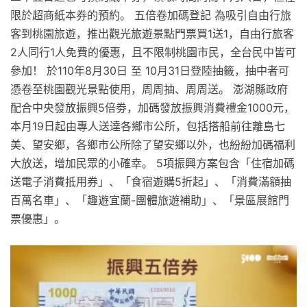
限於超商紙本券的預約。 五倍卷加碼登記 為吸引自由行旅
客到桃園旅遊，推出觀光旅遊景點門票買1送1，自由行旅客
2人同行1人免費的優惠，且不限制桃園市民，全台民中皆可
參加！ 於110年8月30日 至 10月31日登陸抽籤，抽中者可
憑卷至桃園觀光景點使用，周周抽、周周送。 澎湖縣政府
配合中央發放振興5倍劵，加碼發放振興消費禮金1000元，
本月19日起由專人送達各鄉市公所，包括搭船前往離島七
美、望安鄉，各鄉市公所除了望安鄉以外，也紛紛加碼福利
大放送，增加民眾的小確幸。 5項振興方案包含「住宿加碼
送電子消費抵用券」、「食宿遊購5折起」、「消費滿額抽
百萬名車」、「趣遊宜蘭-團體旅遊補助」、「景區展館門
票優惠」。