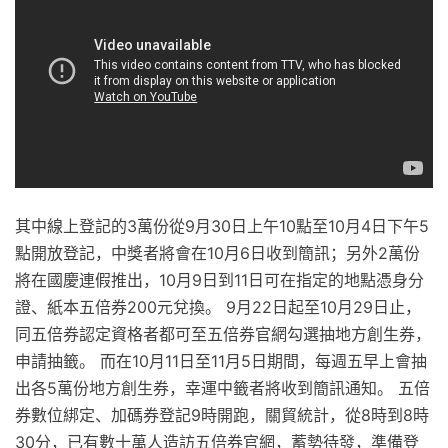
其中線上登記的3萬份從9月30日上午10點至10月4日下午5
點開放登記，中獎者將會在10月6日收到簡訊；另外2萬份
將在國慶連假推出，10月9日到11日可在指定的地點憑身分
證、紙本五倍券200元兌換。 9月22日起至10月29日止，
同五倍券認定資格者都可至五倍券官網勾選抽地方創生券，
申請抽籤。 而在10月11日至11月5日期間，每週五早上會抽
出各5萬份地方創生券，幸運中籤者將收到簡訊通知。 五倍
券數位綁定、加碼券登記9時開跑，關貿統計，從8時到8時
30分，已有數十萬人造訪五倍券官網，蓄勢待發，準備登