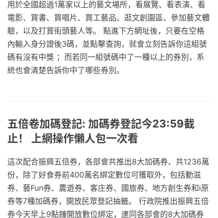
用於全國超過1萬家以上的藝文場所，看展覽、看表演、看
電影、買書、買唱片、買工藝品、逛文創園區、參加藝文體
驗，以及打賞街頭藝人等。 點進下方網址後，只要在空格
內輸入身分證後3碼，並點擊查詢，就會立刻告訴你這組號
碼有沒有中獎 ；而若同一組號碼中了一種以上的券別，系
統也會清楚告訴你中了哪些券別。
五倍卷加碼登記: 加碼券登記今23:59截
止！ 上網操作懶人包一次看
這次配合振興五倍券，各部會共推出8大加碼券、共1236萬
份，除了好食券前400萬名綁定數位可獲取外，包括動滋
券、藝Fun券、農遊券、客庄券、國旅券、地方創生券和i原
券等7種加碼券，開放民眾登記抽籤。 行政院推出振興五倍
券今天早上9點鐘開放數位綁定，連同各部會的8大加碼券