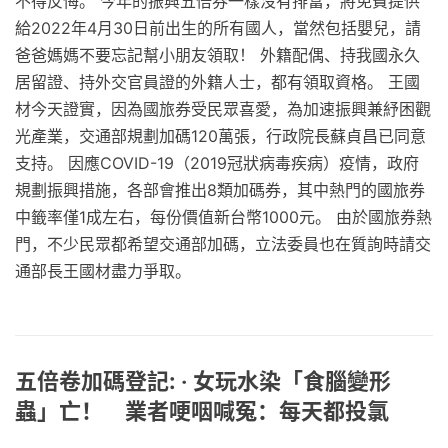
不得反悔。 今年的振興五倍券一樣沒有排富，將免費提供
給2022年4月30日前出生的所有國人，當然包括嬰兒，請
爸爸媽媽不要忘記幫小朋友領取！ 外籍配偶、持我國永久
居留證、持外交官員證的外籍人士，都有領取資格。 王國
材今天證實，因為國旅券受民眾喜愛，為加速振興兼紓困觀
光產業，交通部規劃加碼120萬張，行政院長蘇貞昌已同意
支持。 因應COVID-19（2019冠狀病毒疾病）疫情，政府
規劃振興措施，各部會推出8類加碼券，其中熱門的國旅券
中籤率僅1成左右，每份價值新台幣1000元。 由於國旅券熱
門，不少民眾都希望交通部加碼，立法委員也在質詢時請交
通部長王國材盡力爭取。
五倍卷加碼登記: ‧ 女玩水染「食腦變形
蟲」亡！ 業者哽咽喊冤：每天都投氯