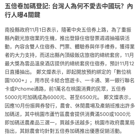
五倍卷加碼登記: 台灣人為何不愛去中國玩？內
行人曝4關鍵
南投縣政府11月1日表示，隨著中央五倍券上路，為了重振
縣內觀光旅宿業的生機，推出登錄住宿發票週週抽福袋活
動，內容含雙人住宿券、門票、體驗券與伴手禮券，獲得業
者的大力支持，而送出縣內頂級飯店旅宿的總統套房，11月
最大獎為雲品溫泉酒店提供的總統套房住宿券，預計11月12
日直播抽出。 鄭文燦表示，即起開放預約綁定的「數位桃
園1000+」，用市民卡結合悠遊卡、一卡通、第一銀行聯名
卡或Pchome通路，前1萬名在桃園消費的民眾，五倍券
5000元可加碼成為6000元、甚至6500元。 鄭文燦表示，
因應10月份振興券發行，農會、休閒農場及產銷班推出許多
加碼送，其中桃園市蘆竹區農會提供消費滿500或1000元
即加碼送農產品三選一，買越多送越多；桃園市政府農業局
指出，其餘農會均針對五倍券加碼推出優惠促銷活動。