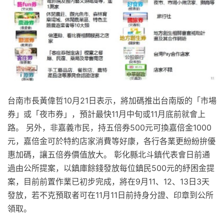
台南市長黃偉哲10月21日表示，將加碼推出台南版的「市場
券」或「夜市券」，預計最快11月中旬或11月底前就會上
路。 另外，非嘉義市民，持五倍券500元可換嘉倍金1000
元，嘉倍金可於特約店家消費等好康，各行各業更紛紛拚優
惠加碼，讓五倍券價值放大。 彰化縣北斗鎮代表會日前通
過由公所提案，以鎮庫餘錢發放每位鎮民500元的紓困金提
案，目前前置作業已初步完成，將在9月11、12、13日3天
發放，若不克預取者可在11月11日前持身分證、印章到公所
領取。