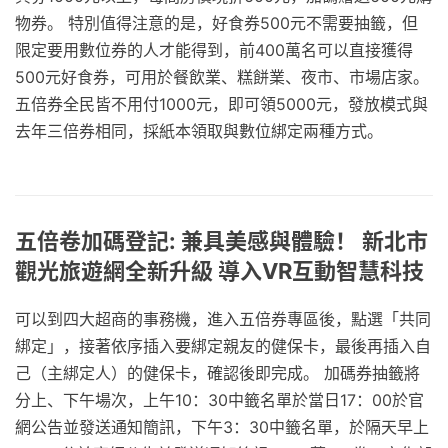
物券。 特別值得注意的是，好食券500元不需要抽籤，但
限定要用數位券的人才能得到，前400萬名可以直接獲得
500元好食券，可用於餐飲業、糕餅業、夜市、市場店家。
五倍券全民皆不用付1000元，即可領5000元，發放模式與
去年三倍券相同，採紙本領取與數位綁定兩種方式。
五倍卷加碼登記: 兼具美感與體驗！ 新北市
觀光旅遊網全新升級 導入VR互動智慧科技
可以到四大超商的事務機，進入五倍券專區後，點選「共同
綁定」，接著依序插入要綁定親友的健保卡，最後再插入自
己（主綁定人）的健保卡，確認後即完成。 加碼券抽籤將
分上、下午場次，上午10：30中籤名單於當日17：00於官
網公告並發送通知簡訊，下午3：30中籤名單，於隔天早上