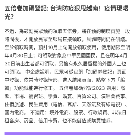
五倍卷加碼登記: 台灣防疫狠甩越南！疫情現曙
光？
不過，為鼓勵民眾預約領取五倍券，將在預約制度實施一段
時間後，才開放民眾至郵局直接領取，具體時間仍在研議。
至於領取時間，預計10月上旬開放領取使用，使用期限至明
年4月30日止；可領取對象為中華民國國民，且在明年4月
30日前出生者都可領取，另擁有永久居留權的外國人士也
可領取。 中企處說明，民眾可從官網「加碼券登記」頁面
中登錄，依當時登錄情形，進入結果頁面，點擊下方「編
輯」功能就能進行修正。 五倍卷加碼登記2023 適用：餐
飲、市場、補習班、學費、婚宴、百貨公司、演唱會賽事、
住宿旅遊、民生費用（電信、瓦斯、天然氣及有線電視）、
國內電商。 不適用：境外電商、股票、行政規費、非法日
租套房、菸品、信用卡費，也不能儲值或購買禮券。