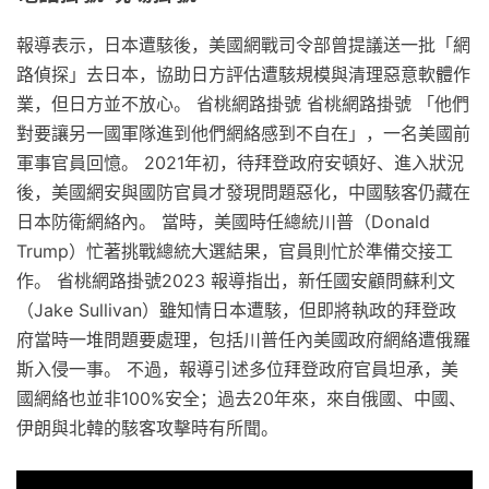
報導表示，日本遭駭後，美國網戰司令部曾提議送一批「網
路偵探」去日本，協助日方評估遭駭規模與清理惡意軟體作
業，但日方並不放心。 省桃網路掛號 省桃網路掛號 「他們
對要讓另一國軍隊進到他們網絡感到不自在」，一名美國前
軍事官員回憶。 2021年初，待拜登政府安頓好、進入狀況
後，美國網安與國防官員才發現問題惡化，中國駭客仍藏在
日本防衛網絡內。 當時，美國時任總統川普（Donald
Trump）忙著挑戰總統大選結果，官員則忙於準備交接工
作。 省桃網路掛號2023 報導指出，新任國安顧問蘇利文
（Jake Sullivan）雖知情日本遭駭，但即將執政的拜登政
府當時一堆問題要處理，包括川普任內美國政府網絡遭俄羅
斯入侵一事。 不過，報導引述多位拜登政府官員坦承，美
國網絡也並非100%安全；過去20年來，來自俄國、中國、
伊朗與北韓的駭客攻擊時有所聞。