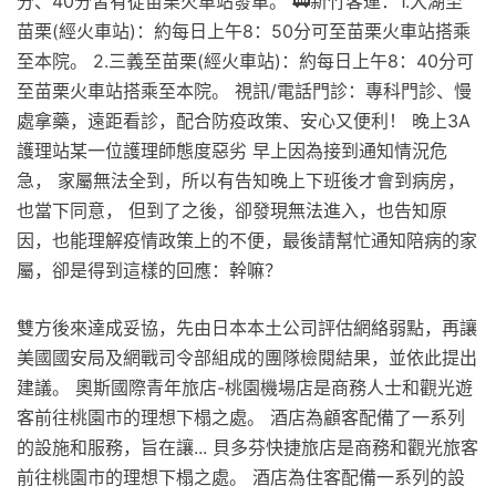
分、40分皆有從苗栗火車站發車。 🚃新竹客運：1.大湖至
苗栗(經火車站)：約每日上午8：50分可至苗栗火車站搭乘
至本院。 2.三義至苗栗(經火車站)：約每日上午8：40分可
至苗栗火車站搭乘至本院。 視訊/電話門診：專科門診、慢
處拿藥，遠距看診，配合防疫政策、安心又便利！ 晚上3A
護理站某一位護理師態度惡劣 早上因為接到通知情況危
急， 家屬無法全到，所以有告知晚上下班後才會到病房，
也當下同意， 但到了之後，卻發現無法進入，也告知原
因，也能理解疫情政策上的不便，最後請幫忙通知陪病的家
屬，卻是得到這樣的回應：幹嘛？
雙方後來達成妥協，先由日本本土公司評估網絡弱點，再讓
美國國安局及網戰司令部組成的團隊檢閱結果，並依此提出
建議。 奧斯國際青年旅店-桃園機場店是商務人士和觀光遊
客前往桃園市的理想下榻之處。 酒店為顧客配備了一系列
的設施和服務，旨在讓... 貝多芬快捷旅店是商務和觀光旅客
前往桃園市的理想下榻之處。 酒店為住客配備一系列的設