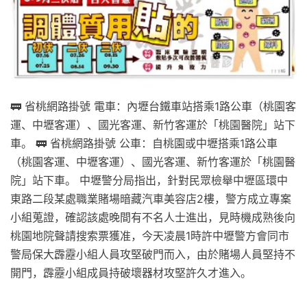
🚃 省桃網路掛號 電車：內壢台鐵車站搭乘1路公車（桃園客
運、中壢客運）、國光客運、新竹客運於「桃園醫院」站下
車。 🚃 省桃網路掛號 公車：自桃園或中壢搭乘1路公車
（桃園客運、中壢客運）、國光客運、新竹客運於「桃園醫
院」站下車。 中壢警分局指出，針對民眾檢舉中壢區環中
東路二段某處職業賭場暗藏汽車美容店2樓，警方成立專案
小組蒐證，確認該處晚間有不名人士進出，見時機成熟後向
桃園地院聲請搜索票獲准，今天凌晨1時許中壢警方會同市
警局保大霹靂小組人員攻堅破門而入，由於賭場人員堅持不
開門，霹靂小組成員持破壞器材攻堅許久才進入。