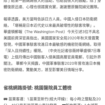
除了給第一胎媽媽很大的協助，也給我很大的鼓勵，除了身
體復原迅速、心理也很踏實充實，謝謝豐原醫院婦兒團隊。
報導透露，美方當時告訴日方人員，中國入侵日本防衛網
絡，「堪稱是日本近代史以來最具破壞性的駭客攻擊」。
華盛頓郵報（The Washington Post）今天引述3位不具名
美國前資深官員指出，美國國家安全局2020年秋天曾震驚
發現，中國軍事駭客攻進日本最敏感的機密防衛網絡，取得
「深入且持續性」權限。 （中央社記者徐薇婷華盛頓7日專
電）上個月傳出中國駭客入侵美國高層官員電郵，引起外界
關注。 華郵今天揭露，中國軍事駭客2020年曾攻進日本機
密防衛網絡，驚動美方，甚至影響美日情報分享。
省桃網路掛號: 桃園醫院員工體檢
🚃 苗栗客運：1.苗栗至新竹(經大坪線)：每小時之整點及20