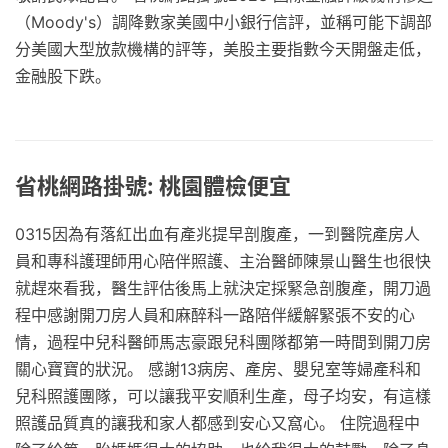
（Moody's）調降數家美國中小銀行信評，並稱可能下調部
分美國大型放款機構的評等，美股主要指數今天開盤走低，
金融股下跌。
省桃網路掛號: 桃園體檢便宜
0315因為有落紅出血有產兆提早剖腹產，一到醫院產房人
員和專科護理師用心陪伴照護、主治醫師陳景山醫生也很快
就趕來看我，醫生評估後馬上就決定採緊急剖腹產，開刀過
程中感謝開刀房人員和麻醉科一路陪伴緩解緊張不安的心
情，過程中兒科醫師馬志豪跟兒科團隊都第一時間到開刀房
關心寶寶的狀況。 感謝13病房、產房、嬰兒室等婦產科和
兒科照護團隊，可以讓我平安順利生產，母子均安，有這樣
照護品質真的讓我和家人都感到安心又窩心。 住院過程中