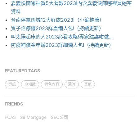
嘉義快篩哪裡買5大著數2023!內含嘉義快篩哪裡買絕密
資料
台南停電區域12大好處2023!（小編推薦）
質子治療機2023詳盡懶人包!（持續更新）
叫太陽起床的人2023必看攻略!專家建議咁做...
防疫補償金申辦2023詳細懶人包!（持續更新）
FEATURED TAGS
資訊
冷知識
特色內容
潮流
其他
FRIENDS
FCAS
28 Mortgage
SEO公司