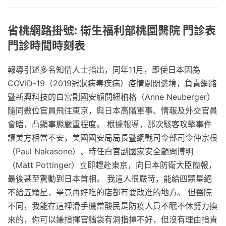
省桃網路掛號: 衛生福利部桃園醫院 門診表
門診時間時刻表
報導引述多名知情人士指出，同年11月，即使日本因為
COVID-19（2019冠狀病毒疾病）疫情關閉邊境，負責網路
暨新興科技的白宮副國安顧問紐柏格（Anne Neuberger）
隨同數位官員飛往東京，與日本高階軍事、情報及外交官員
會晤，凸顯事態嚴重程度。 根據報導，那次駭客攻擊事件
讓美方相當不安，美國國安局局長暨網戰司令部司令仲宗根
（Paul Nakasone）、時任白宮副國家安全顧問博明
（Matt Pottinger）立即趕赴東京，向日本防衛大臣簡報，
最後甚至驚動到日本首相。 我這人很嚴苛，能給四顆星絕
不給五顆星，畢竟再好吃的店都有要改進的地方。 但醫院
不同，我能在這裡滑手機當酸民是防疫人員不眠不休努力換
來的，你可以嫌指揮官腦袋有洞指揮不好，但沒有理由指責