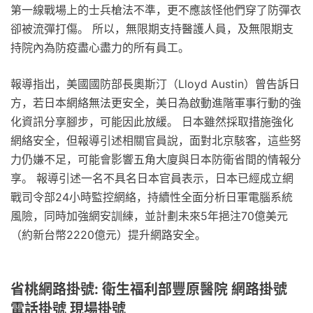
第一線戰場上的士兵槍法不準，更不應該怪他們穿了防彈衣
卻被流彈打傷。 所以，無限期支持醫護人員，及無限期支
持院內為防疫盡心盡力的所有員工。
報導指出，美國國防部長奧斯汀（Lloyd Austin）曾告訴日
方，若日本網絡無法更安全，美日為啟動進階軍事行動的強
化資訊分享腳步，可能因此放緩。 日本雖然採取措施強化
網絡安全，但報導引述相關官員說，面對北京駭客，這些努
力仍嫌不足，可能會影響五角大廈與日本防衛省間的情報分
享。 報導引述一名不具名日本官員表示，日本已經成立網
戰司令部24小時監控網絡，持續性全面分析日軍電腦系統
風險，同時加強網安訓練，並計劃未來5年挹注70億美元
（約新台幣2220億元）提升網路安全。
省桃網路掛號: 衛生福利部豐原醫院 網路掛號
電話掛號 現場掛號