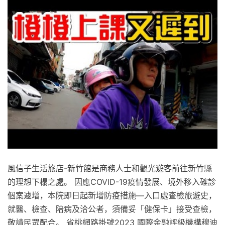
風信子生活旅店-新竹館是商務人士和觀光遊客前往新竹縣
的理想下榻之處。 因應COVID-19疫情發展、境外移入確診
個案遽增，本院即日起新增防疫措施—入口處查檢旅遊史，
就醫、檢查、陪病及洽公者，須備妥「健保卡」接受查檢，
敬請民眾配合。 省桃網路掛號2023 國際金融評級機構穆迪