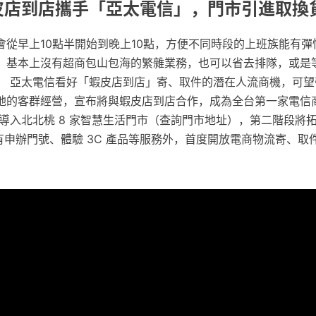
蝦皮店到店攜手「亞太電信」，門市引進取換
會從早上10點半開始到晚上10點，方便不同時段的上班族能有彈
』基本上沒有超商包山包海的繁雜業務，也可以省去排隊，或是
。 亞太電信看好「蝦皮店到店」寄、取件的潛在人流商機，可望
地的客群經營，宣布將與蝦皮店到店合作，成為全台第一家電信
 導入北北桃 8 家智慧生活門市（查詢門市地址），第二階段將
原有申辦門號、體驗 3C 產品等服務外，首度開放電商物流寄、取