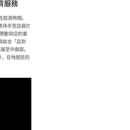
貨服務
性取貨時間。
等待辛苦店員忙
帶動到店的客
商結合「店到
拓展至中南部。
件，在地居民的