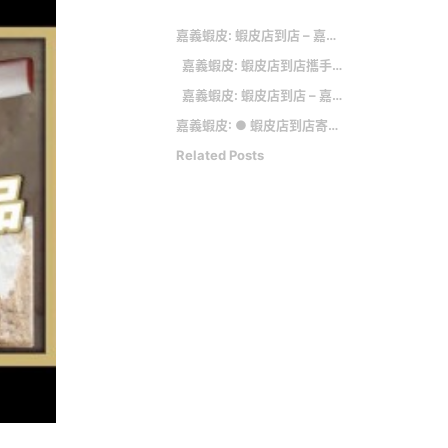
嘉義蝦皮: 蝦皮店到店 – 嘉義興業二店
嘉義蝦皮: 蝦皮店到店攜手「亞太電信」，門市引進取換貨服務
嘉義蝦皮: 蝦皮店到店 – 嘉義民雄建國店
嘉義蝦皮: ● 蝦皮店到店寄取件服務時間: 週一~週日 上午11:30~晚上22:30
Related Posts