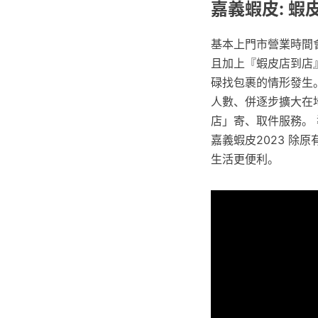
嘉義蝦皮: 
基本上門市營業時間
且加上『蝦皮店到店
碌找包裹的情形發生
人數、併逐步擴大在
店」寄、取件服務。
嘉義蝦皮2023 除
生活更便利。