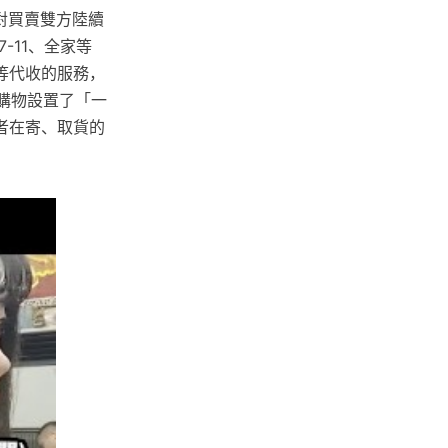
對買賣雙方陸續
-11、全家等
等代收的服務，
皮購物設置了「一
者在寄、取貨的