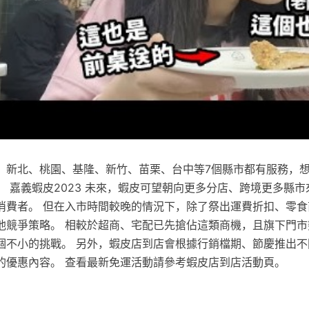
、新北、桃園、基隆、新竹、苗栗、台中等7個縣市都有服務，
 嘉義蝦皮2023 未來，蝦皮可望朝向更多分店、跨境更多縣
消費者。 但在入市時間較晚的情況下，除了祭出運費折扣、零食
他競爭策略。 相較於超商、宅配已先搶佔這類商機，且旗下門市
個不小的挑戰。 另外，蝦皮店到店會根據行銷檔期、節慶推出不
的優惠內容。 查看最新免運活動請參考蝦皮店到店活動頁。