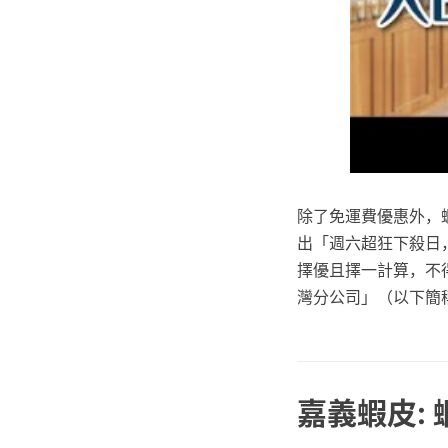
除了免運費優惠外，蝦
出「週六超狂下殺日，
擇優且擇一計算，不
灣分公司」（以下簡
嘉義蝦皮: 