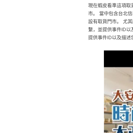
現在蝦皮看準這項取
市。 當中包含台北信
設有取貨門市。 尤
繫，並提供事件ID
提供事件ID以及描