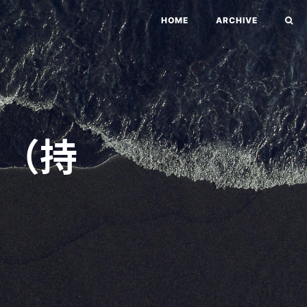
HOME
ARCHIVE
!（持