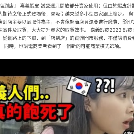
皮店到店』 嘉義蝦皮 試營運只開放部分賣家使用；但由於蝦皮針
期待之後正式登場後，會吸引越來越多小型賣家跟上腳步。 與7
店到店主要以寄取件為主，不會像超商店員還要進行繳費、影印
寄件及取貨，大大提升買家的取貨效率。 嘉義蝦皮2023 蝦
，從網路上的下單，到「店到店」的實體門市服務，不僅讓消費
。 同時，也讓電商業者看到了一個新的可能商業模式選項。