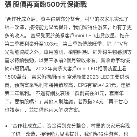
張 股價再面臨500元保衛戰
“合作社成立后，资金得到充分整合，村里的农家乐实现了
统一改造，接待能力显著提升，我们留得住游客，也有了更
多的收入。 富采受惠於美系客戶mini LED出貨放量，推升
第二季獲利攀升至1.03元，第三季為傳統旺季，除了TV背
光動能減緩之外，車用感測、植物照明、紅外線生物感測等
需求持續強勁，以第三季前2個月營收來看，營收數字均優
於市場預期。 2022年美系大客戶mini LED相關裝置上看
1,500萬台，富采仍擔綱mini 富釆新聞2023 LED主要供應
商，預期富采毛利率將持續攻高，EPS有望達4.21元，連續
第二年獲利。 不過有網友哀嚎「群創買在31元，套兩年
了，要換股嗎？」其他人則建議，若跌破24元「再不甘心
也該走」，並提供他兩大解決方案。
“合作社成立后，资金得到充分整合，村里的农家乐实现
了统一改造，接待能力显著提升，我们留得住游客，也