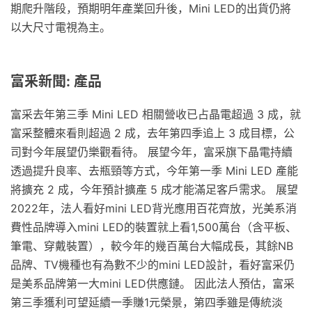
期爬升階段，預期明年產業回升後，Mini LED的出貨仍將
以大尺寸電視為主。
富釆新聞: 產品
富采去年第三季 Mini LED 相關營收已占晶電超過 3 成，就
富采整體來看則超過 2 成，去年第四季追上 3 成目標，公
司對今年展望仍樂觀看待。 展望今年，富采旗下晶電持續
透過提升良率、去瓶頸等方式，今年第一季 Mini LED 產能
將擴充 2 成，今年預計擴產 5 成才能滿足客戶需求。 展望
2022年，法人看好mini LED背光應用百花齊放，光美系消
費性品牌導入mini LED的裝置就上看1,500萬台（含平板、
筆電、穿戴裝置），較今年的幾百萬台大幅成長，其餘NB
品牌、TV機種也有為數不少的mini LED設計，看好富采仍
是美系品牌第一大mini LED供應鏈。 因此法人預估，富采
第三季獲利可望延續一季賺1元榮景，第四季雖是傳統淡