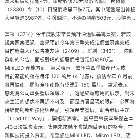
富采股價勁揚逾4％，重新收復70元整數大關。 台積電
（2330）今（10）日股價收黑下跌7元，其中尾盤爆出神秘
大量買進3987張，引發關注，不過終場收503元，股價再...
富采（3714）今年度股東常會預計通過私募籌資案，若該
議案照案通過，富采預計今年第三季完成定價並募集完成，
目前應募人已公告為友達（2409）、群創（3481），依照
群創的公告，面板雙虎的認股價格暫定低於80元。
MiniLED 產能方面，富采表示，去年第四季擴產已完成，
目前產能約落在每年 120 萬片 (4 吋廠)，預估今年 6 月前
將再擴產，屆時全年產能有望達到 150 萬片。 富采表示，
感測為公司重要發展領域之一，透過終端應用的展示，對未
來生活的想像不再遙不可及，而是真實呈現於眼前，公司將
持續開創新興技術與產品，引領產業發展，貼合參展主題
「Lead the Way」，開拓新篇章。 富采董事長李秉傑在本
月3日法說會表示，集團未來幾年會試圖做更好的整合，在
新興技術投入資源，希望抓住Mini LED、Micro LED、感