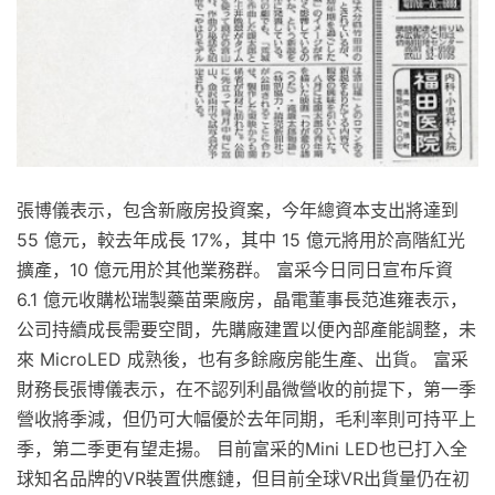
張博儀表示，包含新廠房投資案，今年總資本支出將達到
55 億元，較去年成長 17%，其中 15 億元將用於高階紅光
擴產，10 億元用於其他業務群。 富采今日同日宣布斥資
6.1 億元收購松瑞製藥苗栗廠房，晶電董事長范進雍表示，
公司持續成長需要空間，先購廠建置以便內部產能調整，未
來 MicroLED 成熟後，也有多餘廠房能生產、出貨。 富采
財務長張博儀表示，在不認列利晶微營收的前提下，第一季
營收將季減，但仍可大幅優於去年同期，毛利率則可持平上
季，第二季更有望走揚。 目前富采的Mini LED也已打入全
球知名品牌的VR裝置供應鏈，但目前全球VR出貨量仍在初