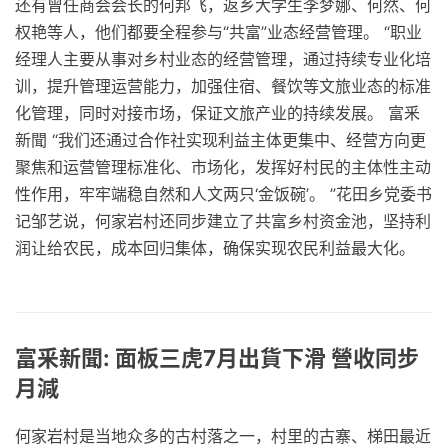
还有曾任商会会长的何邦飞，返乡大学生李梦娜、何然、何
权艳等人，他们都要全程参与“共富”业态经营管理。 “职业
经理人主要从事对乡村业态的经营管理，通过持续专业化培
训，提升管理运营能力，加强住宿、餐饮等文旅业态的标准
化管理，同时对接市场，保证文旅产业的持续发展。 富釆
新聞 “我们还通过合作社实现利益主体更集中、经营方向更
聚焦和运营管理标准化、市场化，发挥好村民的主体性主动
性作用，牢牢端稳自然和人文两只‘金饭碗’。 ”花田乡党委书
记邹艺说，何家岩村还同步建立了共富乡村资金池，坚持利
润让给农民，成本回归集体，确保实现农民利益最大化。
富釆新聞: 面板三虎7月出貨下滑 營收同步
月減
何家岩村是当地众多的古村落之一，村里的古寨、梯田最近