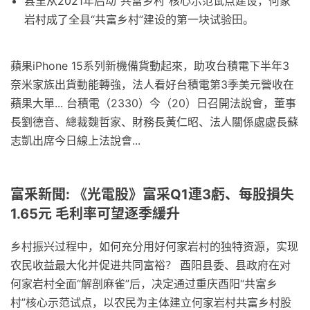
县里从2021年启动“共富乡村”核心示范试点建设，何家
岩村成了全县“共富乡村”建设的第一块试验田。
蘋果iPhone 15系列新機備貨動起來，助攻台積電下半年3
奈米家族出貨動能轉強，法人看好台積電第3季美元營收在
蘋果大單... 台積電（2330）今（20）日召開法說會，董事
長劉德音、總裁魏哲家、財務長黃仁昭、法人關係處處長蘇
志凱出席今日線上法說會...
富釆新聞: 《光電股》富采Q1連3虧、每股損失
1.65元 毛利率可望逐季緩升
乡村振兴过程中，如何充分用好何家岩村的独特资源，实现
农民收益最大化并促进共同富裕？ 酉阳县委、县政府在对
何家岩村全面“解剖麻雀”后，决定通过重庆酉阳“共富乡
村”核心示范试点，以农民为主体建立何家岩村共富乡村股