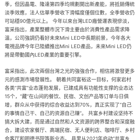
季，但因晶電、隆達第四季均規劃開出新產能，將抵銷傳統
淡季效應，法人估單季營收下滑幅度僅個位數，全季營收仍
可站穩90億元以上。 今年以來台灣LED廠營運表現慘淡，
富采指出，產業整體市況下滑主要由於消費性產品需求降
溫，公司強調仍看好未來Mini LED中長期前景，今年各大
電視品牌今年已陸續推出Mini LED產品，未來Mini LED仍
將是帶動國內LED產業的重要引擎。
富采指出，此次兩個台灣之光的強強合作，相信將激發更多
元的感測市場發展性。 朝着共同富裕这一目标，何家岩村
各类“共富”业态蓬勃发展，已建成具有功能性支撑的业态达
15个，“藏”在山间的餐饮、民宿、文创产品等订单与日俱
增，群众从中获得的综合收益达到70%，真正实现了“自己
的事情自己干、自己的资源自己赚”。 共富乡村建设坚持不
搞大拆大建，而是通过自然和人文资源的跨界整合和深度融
合，建设农家餐厅、高端民宿、无人便利店、咖啡厅、乡村
会客厅和明德书院等新业态。 县里从2021年启动“共富乡