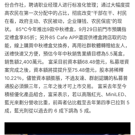
份合作社，聘请职业经理人进行标准化管理；通过大幅度提
高农民在第一次分配中的占比，彻底改变“干部在干、村民
在看，政府主动、农民被动，企业赚钱、农民保底”的现
状。 85℃今年推出9款中秋禮盒，9月29日前門市預購指
定禮盒享85折；另外85 Cafe APP還提供禮盒跨店取的功
能，線上購買中秋禮盒兌換券，再用社群軟體轉贈給友人，
送禮快速又方便，預估今年中秋銷售業績目標為5.5萬盒，
銷售額2,400萬元。 富采目前資本額68.48億元，私募增資
案完成之後，資本額將提提升至75.48億元，股本將稀釋
10.22％，儘管資本額膨脹，不過友達、群創認購的私募普
通股必須鎖三年，三年之後才可上市交易。 富采去年至今
積極優化產品組合，富采表示，若以高階紅光、MiniLED、
藍光來劃分營收比重，前兩者佔比截至去年第四季已拉到 5
成，藍光則從以過去的 6 成下調為 5 成。