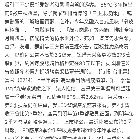
吸引了不少摄影爱好者和暑期自驾的游客。 85℃今年推出
的9款中秋禮盒，除了獨家註冊商標的「白玉東坡酥」，暢
銷熱賣的「琥珀蛋黃酥」之外，今年又融入台式風味「剝皮
辣椒雞」、「肉鬆麻糬」、「綠豆肉鬆」等內餡，推出全新
月餅禮盒，搭配精美的仿木框外盒，宛如一道道雋永台菜。
富采、友達、群創等三方日前已經公告，面板雙虎為應募
人，以群創公告不高於2.2億元，認購富采私募股數275萬
股計算，約當每股認購價格暫定在80元以下；友達則僅公
告依照參考價九折認購富采私募普通股。 【時報-台北電】
富采（3714）上半年轉虧為盈繳出獲利成績單，第三季僅
TV背光需求減緩之下，法人推估，富采第三季獲利可望延
續一季賺1元榮景，預估全年EPS上看2.62元。 富采表示，
第3季損益仍在結算，就LED整體產業盛衰來看，第4季營
收不會比第3季好，產業到明年第1季都難見正面，到明年第
2季才會見到較明顯回升。 上市櫃公司最近陸續公布第3季
財報，LED廠第3季合併營收幾乎都來到今年單季最低，
LED業者表示，第3季營運壓力確實很大，預期單季虧損的