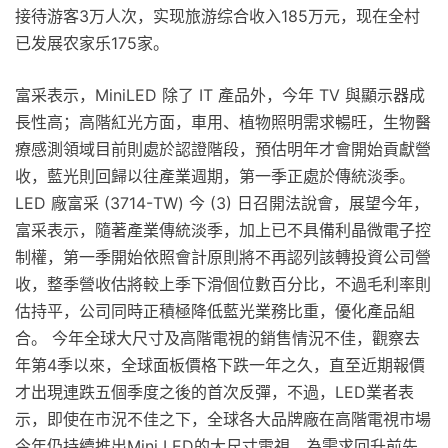
接待游客3万人次，实现旅游综合收入185万元，现在全村
已发展农家乐175家。
富采表示，MiniLED 除了 IT 產品外，今年 TV 與顯示器成
長性高；高階紅光方面，車用、植物照明需求暢旺，生物醫
療感測領域目前則處於認證階段，預估明年才會開始貢獻營
收，藍光則回歸以往產業週期，第一季正處於傳統淡季。
LED 廠富采 (3714-TW) 今 (3) 日召開法說會，展望今年，
富采表示，隨著產業傳統淡季，加上已不具備利晶微電子控
制權，第一季開始依照會計原則將不再認列該轉投資公司營
收，整季營收估將較上季下滑個位數百分比，不過毛利率則
估持平，公司同時正積極降低藍光業務比重，優化產品組
合。 今年全球大尺寸及高階電視的銷售情況不佳，觀察去
年第4季以來，全球面板價格下跌一年之久，直至近期報價
才出現連跌五個季度之後的首次反彈，不過，LED業者表
示，即使在市況不佳之下，全球各大品牌廠在高階電視市場
今年仍持續推出Mini LED的大尺寸電視，為需求回升前先