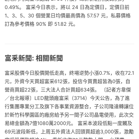
0.49%。 富采今日表示，將以 24 日為定價日，定價日前
1、3、5、30 個營業日均價最高價為 57.57 元，私募價格
訂為參考價格 90% 即 51.82 元。
富釆新聞: 相關新聞
富采股價今日股價開低走高，終場逆勢小漲0.7%，收在72.1
元，外資今天買超富采612張，投信今買賣超皆為0張，自
營商買超22張，三大法人合計買超634張。 〔記者方韋傑
／台北報導〕LED龍頭廠富采（3714）今天公告，為了進
行集團專業分工及旗下各事業資源整合，子公司隆達轉讓位
於新竹科學園區的廠房給予另一間子公司晶電使用，此次交
易總金額為7億1080萬2000元。 富采本波段低點一度觸及
69元波段新低，上周五外資法人回頭買超逾3,000張，激勵