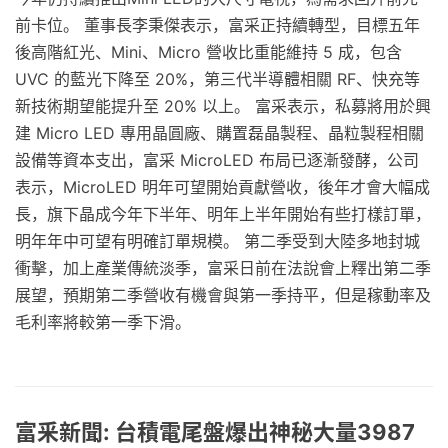
前卡位。 董事長李秉傑表示，富采正持續轉型，目標五年
後高階紅光、Mini、Micro 營收比重能維持 5 成，包含
UVC 的藍光下降至 20%，第三代半導體相關 RF、快充等
新技術期望能提升至 20% 以上。 富采表示，私募將用於興
建 Micro LED 專用晶圓廠、購置磊晶製程、晶粒製程相關
設備等資本支出，富采 MicroLED 布局已逐漸發酵，公司
表示，MicroLED 明年可望開始貢獻營收，後年才會大幅成
長，旗下晶成今年下半年、明年上半年開始有些打樣訂單，
明年年中可望有明確訂單規模。 第二季受到大陸多地封城
衝擊，加上產業傳統淡季，富采日前在法說會上釋出第二季
展望，預期第二季營收有機會與第一季持平，但是稼動率及
毛利率將較第一季下滑。
富釆新聞: 台積電尾盤爆出神秘大量3987