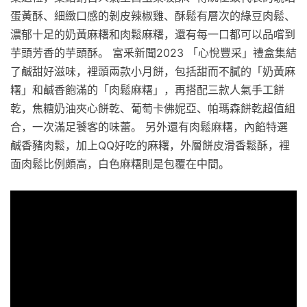
蛋黃酥、細緻口感的剝皮辣椒雞、酥鬆有層次的綠豆肉鬆、
濃郁十足的奶黃麻糬和肉鬆麻糬，還有每一口都可以品嚐到
芋頭芳香的芋頭酥。 富釆新聞2023 「心悅豐采」禮盒集結
了鹹甜好滋味，裡頭兩款小月餅，包括甜而不膩的「奶黃麻
糬」和鹹香飽滿的「肉鬆麻糬」，再搭配三款人氣手工餅
乾，焦糖奶油夾心餅乾、葡萄卡佛妮亞、帕瑪森餅乾超值組
合，一次滿足饕客的味蕾。 另外還有肉鬆麻糬，內餡特選
鹹香豬肉鬆，加上QQ好吃的麻糬，外層餅皮滑香鬆酥，裡
面肉鬆比例頗高，白色麻糬則是包覆在中間。