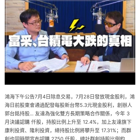
鴻海下午公告7月4日除息交易，7月28日發放現金股利，鴻
海日前股東會通過配發每股新台幣5.3元現金股利，創辦人
郭台銘持股... 友達為強化雙方長期策略合作關係，今年 3
月決議認購 仟股，持股比例上升至 12.4%，加上友達旗下
康利投資、隆利投資，總持股比例將攀升至 17.31%；而群
創也同時間宣布認購 2750 仟股，總計群創持股比例約