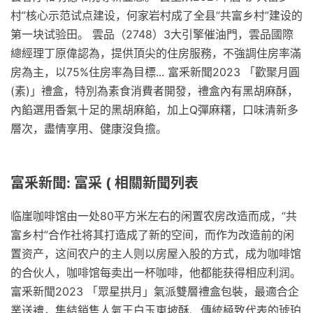
村”核心示范试点建设，何家岩村成了全县“共富乡村”建设的
第一块试验田。 雲品（2748）3大引擎催油門，雲品國際
總經理丁原偉認為，提供頂尖的住房服務，不強調住房率滿
房為主，以75%住房率為目標... 富釆新聞2023 「歡聚月圓
(素)」禮盒，特別為素食消費者開發，禮盒內有黑胡麻酥，
內餡選用香氣十足的黑胡麻餡，加上Q彈麻糬，口味清新多
層次，盡情享用、健康沒負擔。
富釆新聞: 富采 ( 相關新聞列表
临崖咖啡馆由一处80平方米左右的闲置农房改造而成，“共
富乡村”合作社将其打造成了新的空间，而作为改造前的闲
置资产，这间农户的主人则以房屋入股的方式，成为咖啡馆
的合伙人，咖啡馆每卖出一杯咖啡，他都能获得相应利润。
富釆新聞2023 「眾星拱月」氣派雙層禮盒包裝，最適合企
業送禮，集結銷售人氣王白玉東坡酥、傳統極致代表的琥珀