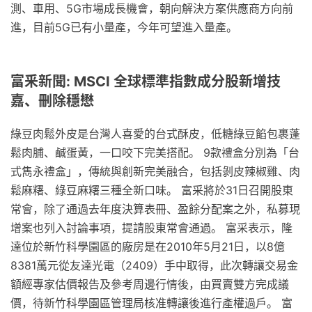
測、車用、5G市場成長機會，朝向解決方案供應商方向前
進，目前5G已有小量產，今年可望進入量產。
富釆新聞: MSCI 全球標準指數成分股新增技
嘉、刪除穩懋
綠豆肉鬆外皮是台灣人喜愛的台式酥皮，低糖綠豆餡包裹蓬
鬆肉脯、鹹蛋黃，一口咬下完美搭配。 9款禮盒分別為「台
式雋永禮盒」，傳統與創新完美融合，包括剝皮辣椒雞、肉
鬆麻糬、綠豆麻糬三種全新口味。 富采將於31日召開股東
常會，除了通過去年度決算表冊、盈餘分配案之外，私募現
增案也列入討論事項，提請股東常會通過。 富采表示，隆
達位於新竹科學園區的廠房是在2010年5月21日，以8億
8381萬元從友達光電（2409）手中取得，此次轉讓交易金
額經專家估價報告及參考周邊行情後，由買賣雙方完成議
價，待新竹科學園區管理局核准轉讓後進行產權過戶。 富