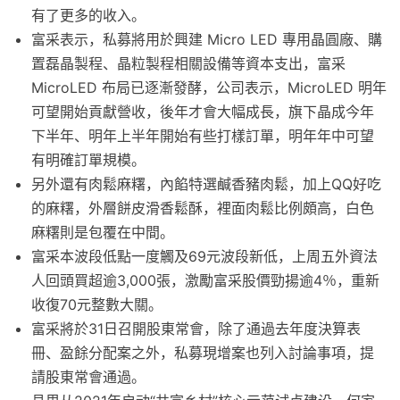
有了更多的收入。
富采表示，私募將用於興建 Micro LED 專用晶圓廠、購
置磊晶製程、晶粒製程相關設備等資本支出，富采
MicroLED 布局已逐漸發酵，公司表示，MicroLED 明年
可望開始貢獻營收，後年才會大幅成長，旗下晶成今年
下半年、明年上半年開始有些打樣訂單，明年年中可望
有明確訂單規模。
另外還有肉鬆麻糬，內餡特選鹹香豬肉鬆，加上QQ好吃
的麻糬，外層餅皮滑香鬆酥，裡面肉鬆比例頗高，白色
麻糬則是包覆在中間。
富采本波段低點一度觸及69元波段新低，上周五外資法
人回頭買超逾3,000張，激勵富采股價勁揚逾4％，重新
收復70元整數大關。
富采將於31日召開股東常會，除了通過去年度決算表
冊、盈餘分配案之外，私募現增案也列入討論事項，提
請股東常會通過。