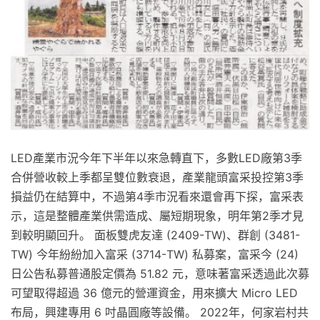
LED產業市況今年下半年以來急轉直下，多數LED廠第3季
合併營收較上季都呈雙位數衰退，產業龍頭富采投控第3季
損益仍在結算中，不過第4季市況看來還會再下探，富采表
示，這是整體產業供需造成、屬短期現象，明年第2季才見
到較明顯回升。 面板雙虎友達 (2409-TW)、群創 (3481-
TW) 今年紛紛加入富采 (3714-TW) 私募案，富采今 (24)
日公告私募普通股定價為 51.82 元，意味著富采透過此次募
可望取得超過 36 億元的營運資金，用來擴大 Micro LED
布局，興建專用 6 吋晶圓廠等設備。 2022年，何家岩村共