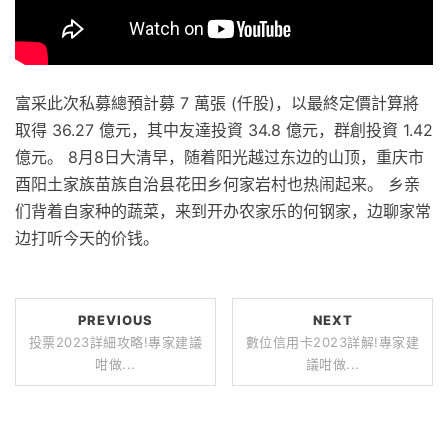
富采此次私募總預計募 7 萬張 (仟股)，以最終定價計算將
取得 36.27 億元，其中友達投資 34.8 億元，群創投資 1.42
億元。 8月8日大清早，随着阳光越过东边的山顶，重庆市
酉阳土家族苗族自治县花田乡何家岩村也热闹起来。 乡亲
们背着自家种的蔬菜，来到开办农家乐的何钢家，边聊家常
边打听今天的价钱。
PREVIOUS
NEXT
投票2023詳細攻略!專家建議
數位信用卡2023詳解!專家建
咁做...
議咁做...