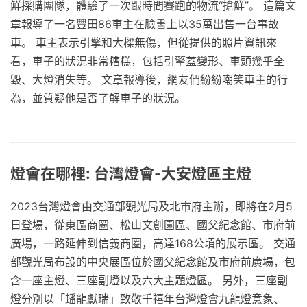
鮮採購團隊，體驗了一次跟時間賽跑的物流“搶鮮”。 這篇文
章報導了一名豐田86車主在臉書上以35萬出售一台事故
車。 車主表示引擎和大樑無傷，但從提供的照片資訊來
看，車子的狀況非常糟糕，包括引擎蓋變形、車頭幾乎全
毀、大燈消失等。 文章報導後，網友們紛紛嘲笑車主的行
為，並質疑他是否了解車子的狀況。
燈會在哪裡: 台灣燈會-大安燈區主燈
2023台灣燈會由交通部觀光局及北市府主辦，即將在2月5
日登場，從東區商圈、松山文創園區、國父紀念館、市府前
廣場，一路延伸到信義商圈，高達168公頃的展示區。 交通
部觀光局布設的中央展區位於國父紀念館及市府前廣場，包
含一座主燈、三座副燈以及六大主題燈區。 另外，三座副
燈分別以「蟠龍獻瑞」致敬千禧年台灣燈會九龍燈意象、