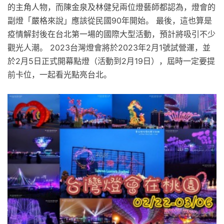
的主角人物，而陳金泉及林健兒兩位燈藝師都認為，燈會的
副燈「嚴格來說」應該從民國90年開始。 最後，這也算是
疫情解封後在台北第一場的國際大型活動，預計將吸引不少
觀光人潮。 2023台灣燈會將於2023年2月1號試營運，並
於2月5日正式開幕點燈（活動到2月19日），屆時一定要提
前卡位，一起看光點亮台北。