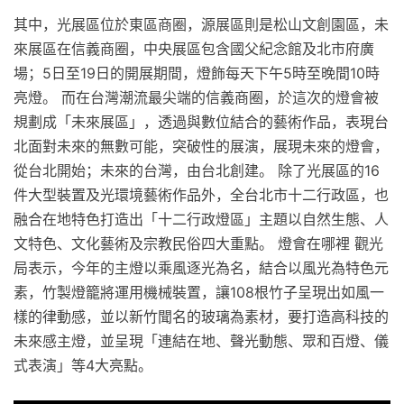
其中，光展區位於東區商圈，源展區則是松山文創園區，未
來展區在信義商圈，中央展區包含國父紀念館及北市府廣
場；5日至19日的開展期間，燈飾每天下午5時至晚間10時
亮燈。 而在台灣潮流最尖端的信義商圈，於這次的燈會被
規劃成「未來展區」，透過與數位結合的藝術作品，表現台
北面對未來的無數可能，突破性的展演，展現未來的燈會，
從台北開始；未來的台灣，由台北創建。 除了光展區的16
件大型裝置及光環境藝術作品外，全台北市十二行政區，也
融合在地特色打造出「十二行政燈區」主題以自然生態、人
文特色、文化藝術及宗教民俗四大重點。 燈會在哪裡 觀光
局表示，今年的主燈以乘風逐光為名，結合以風光為特色元
素，竹製燈籠將運用機械裝置，讓108根竹子呈現出如風一
樣的律動感，並以新竹聞名的玻璃為素材，要打造高科技的
未來感主燈，並呈現「連結在地、聲光動態、眾和百燈、儀
式表演」等4大亮點。