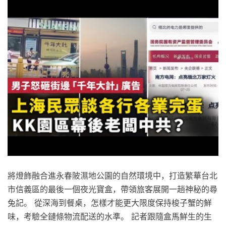
將燈飾融合進永春陂濕地公園的自然環境中，打造繁華台北
市信義區的最後一個夜光寶盒，帶領旅客展開一趟神秘的尋
兔記。 從深海到餐桌，怎樣才能更大限度保持梭子蟹的鮮
味，考驗全鏈條物流配送的水準。 記者跟隨盒馬鮮生的生