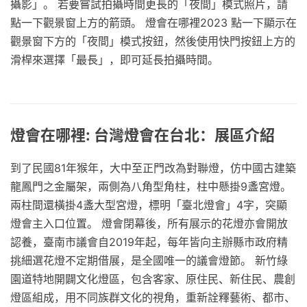
攝影」。 若要嘗試拍攝時間更長的「夜間」模式照片，請
點一下觀景窗上方的箭頭。 燈會在哪裡2023 點一下顯示在
觀景窗下方的「夜間」模式按鈕，然後使用快門按鈕上方的
滑桿來選擇「最長」，即可延長拍攝時間。
燈會在哪裡: 台灣燈會在台北：展區介紹
到了民國81年猴年，大中至正門改為對聯燈，仿中國古建築
龍鳳門之金屬架，兩側為八角型角柱，柱中懸掛9盞宮燈。
兩柱間還橫掛4盞大型宮燈，標明「臺北燈會」4字，突顯
燈會主入口位置。 燈會閉幕後，所有展示的花燈亦會開放
認養，臺南市議會自2019年起，每年皆向主辦縣市政府精
挑細選花燈不定期借展，是全國唯一的議會燈節。 新竹綠
園道特地開闢文化燈區，包含客家、原住民、新住民、農創
燈區組成，用不同族群文化的視角，重新詮釋藝術、都市、