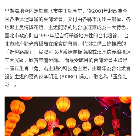
早期場地皆固定於臺北市中正紀念堂，從2001年起改為全
國各地巡迴舉辦的臺灣燈會，交付由各縣市角逐主辦權，各
地鄉土民情與花燈、主燈配樂的結合亦逐漸成為一大特色，
臺北市政府則自1997年起自行舉辦地方性的台北燈節。 台
北市政府觀光傳播局在燈會開幕前，特別提供三條推薦的
「逛燈路線」，民眾可以搭乘捷運板南線或淡水信義線抵達
三大展區，欣賞亮麗燈飾。 而最受矚目的台灣燈會主燈是
一座以生肖「兔」為主題的科技兔主燈，由歷年為台北燈會
設計主燈的藝術家李明道 (AKIBO) 操刀，取名為「玉兔壯
彩」。