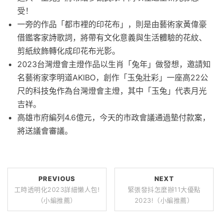
受！
一旁的作品「都市裡的印花布」，則是由藝術家黃偉豪
借鑑客家詩歌詞，將帶有文化意義與生活體驗的花紋、
剪紙紋飾轉化成印花布光影。
2023台灣燈會主燈作品以生肖「兔年」做發想，邀請知
名藝術家李明道AKIBO，創作「玉兔壯彩」一座高22公
尺的科技兔作為台灣燈會主燈，其中「玉兔」代表月光
吉祥。
高雄市府編列4.6億元，今天的市政會議通過墊付款案，
將送議會審議。
PREVIOUS
NEXT
工時透明化2023詳細懶人包!
緊張發抖怎麼辦11大優點
（小編推薦）
2023!（小編推薦）