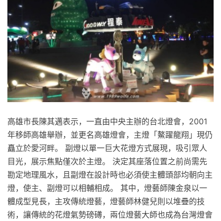
高雄市長陳其邁表示，一直由中央主辦的台北燈會，2001
年移師高雄舉辦，並更名高雄燈會，主燈「鰲躍龍翔」現仍
矗立於愛河畔。 副燈以單一巨大花燈方式展現，吸引眾人
目光，展示焦點僅次於主燈。 決定其座落位置之前尚需先
勘定地理風水，且副燈在設計時也必須使主體頭部均朝向主
燈，使主、副燈可以相輔相成。 其中，燈藝師陳金泉以一
體成型見長，主攻傳統燈藝，燈藝師林健兒則以堆疊的技
術，讓傳統的花燈氣勢磅礡，兩位燈藝大師也成為台灣燈會