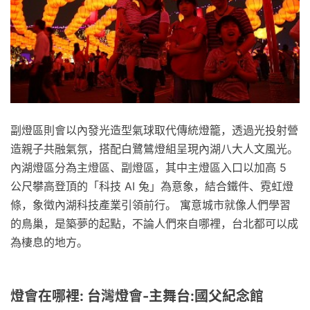
副燈區則會以內發光造型氣球取代傳統燈籠，透過光投射營
造親子共融氣氛，搭配白鷺鷥燈組呈現內湖八大人文風光。
內湖燈區分為主燈區、副燈區，其中主燈區入口以加高 5
公尺攀高登頂的「科技 AI 兔」為意象，結合鐵件、霓虹燈
條，象徵內湖科技產業引領前行。 寓意城市就像人們學習
的鳥巢，是築夢的起點，不論人們來自哪裡，台北都可以成
為棲息的地方。
燈會在哪裡: 台灣燈會-主舞台:國父紀念館