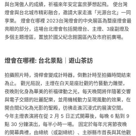
與台灣傲人的成績，祈福來年安定富庶夢想起飛。 使台灣
燈會與台北城市精彩融合，邀請大家走進「光源台北」一同
享樂。 燈會在哪裡 2023台灣燈會的中央展區為整座燈會最
亮眼的部分，這場台北燈會包括開燈台、主燈、3座副燈及
多個主題燈區，置放於國父紀念館園區內及市府前廣場。
燈會在哪裡: 台北景點｜遊山茶訪
拍攝照片時，滑桿會變成計時器，倒數計時至拍攝時間結束
為止。 觀光局說，主燈在白天是座壯觀的竹藝動力雕塑，
夜晚則化身為華美的祈福律動之光，每天晚間將伴隨著交響
與電子交錯的壯麗配樂，並用機械動力呈現風動的效果，在
開合間幻化為光影的聖殿，彷彿走進沉浸式的展演空間。
今年主燈表演將在從 2 月 5 日正式開幕後，每晚 6 點到 9
點 30 分鐘演出，每半小時一場。 固定於每年元宵節夜晚
的開幕典禮，由總統（或副總統）、主辦縣市首長與其他觀