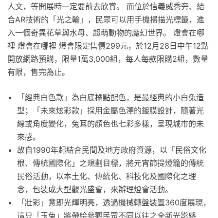
人文，等開展時一定要前去欣賞。 而位於信義威秀旁、結
合AR技術的「光之輪」，民眾可以用手機掃描光標籤，進
入一個奇異花草與水母、超萌動物的魔幻世界。 燈會在哪
裡 燈會在哪裡 燈會限定售價299元，於12月28日中午12點
開放網路預購，限量1萬3,000組，每人每款限購2組，數量
有限，售完為止。
「經典白色款」為白底橘點配色，是最經典的小白兔造
型；「未來炫彩款」採用金屬色澤的鍍膜設計，隨著光
線或角度變化，兔耳的顏色也七彩多樣，呈現城市的未
來感。
故自1990年起結合民間及地方政府資源，以「民俗文化
根、傳統國際化」之規劃目標，將元宵節提燈籠的傳統
民俗活動，以本土化、傳統化、科技化及國際化之理
念，包裝成大型觀光盛會，來辦理燈會活動。
「壯彩」意即光輝明亮，透過機械轉盤裝置360度展現，
這只「玉兔」將帶給參觀民眾不同以往之全新光影感