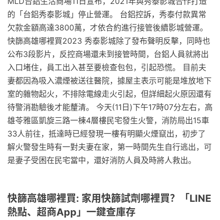
MLD台鋁生活商場11日宣布，2021年與秀泰影城合作打造
的「台鋁秀泰影城」停止營運。 台鋁控訴，秀泰付款異常
欠款金額高達3800萬，才依合約進行接管後續影城營運。
快篩高雄哪裡買2023 秀泰影城除了發布聲明反擊，同時也
公布3段影片，反控商場還未到接管時間，台鋁人員就將出
入口堵住，員工出入甚至要檢查包包，引起恐慌。 目前夫
妻都因為吸入濃煙被送往醫院，據屋主表示可能是堆放地下
室的雜物起火，不排除電線走火引起，但詳細起火原因還有
待警消勘驗後才能釐清。 今天(11日)下午17時07分左右，高
雄苓雅區凱旋三路一棟4層樓民宅發生火警，消防局出15車
33人前往，抵達時已經發現一樓有明顯火煙竄出，初步了
解火警發生時有一對夫妻在家，第一時間先生自行逃出，可
是妻子受困在民宅當中，還好消防人員及時將人救出。
快篩高雄哪裡買: 家用快篩試劑哪裡買？「LINE
熱點、超商App」一鍵查庫存