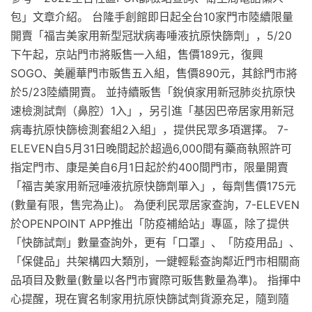
包」文章介紹。 台隆手創館即日起全台10家門市陸續限量
開賣「福吉美家用新型冠狀病毒唾液抗原快篩劑」，5/20
下午起，京站門市將販售一入組，售價189元，復興
SOGO、美麗華門市販售五入組，售價890元，其餘門市將
於5/23陸續開賣。 並持續販售「銳偵家用新冠肺炎抗原快
速檢測試劑（鼻腔）1入」，另引進「基因巴帝居家用新冠
病毒抗原快篩檢測套組2入組」，提供民眾多項選擇。 7-
ELEVEN自5月31日晚間起於超過6,000間有藥商執照許可
指定門市、康是美自6月1日起於約400間門市，限量開賣
「福吉美家用新冠唾液抗原快篩劑單入」，每劑售價175元
(數量有限，售完為止)。 為便利民眾居家查詢，7-ELEVEN
於OPENPOINT APP推出「防疫補給站」專區，除了提供
「快篩試劑」數量查詢外，更有「口罩」、「防疫用品」、
「保健品」共架構四大類別，一鍵輕鬆查詢鄰近門市相關商
品項目及數量(數量以各門市實際可販售數量為準)。 指揮中
心提醒，現在實名制家用抗原快篩試劑貨源充足，隨到隨