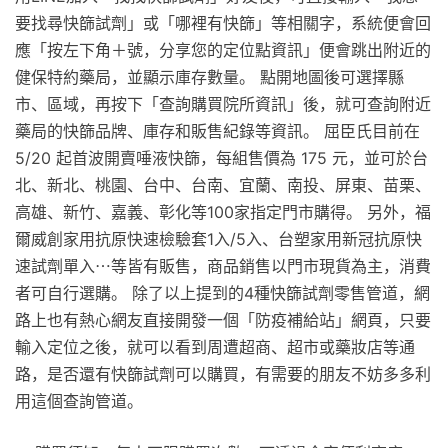
要找尋快篩試劑」或「哪裡有快篩」等相關字，系統便會回
應「按左下角＋號，分享您的定位點資訊」便會跳出附近的
健保特約藥局，並顯示庫存數量。 點開地圖後可選擇縣
市、區域，再按下「查詢購買院所資訊」後，就可查詢附近
藥局的快篩品牌、庫存和販售紀錄等資訊。 屈臣氏目前在
5/20 起首波開賣唾液快篩，每組售價為 175 元，並可於台
北、新北、桃園、台中、台南、宜蘭、南投、屏東、苗栗、
高雄、新竹、嘉義、彰化等100家指定門市購得。 另外，福
爾威創家用抗原快速檢驗套1入/5入、台塑家用新冠抗原快
速試劑單入⋯等皆有販售，商品銷售以門市現貨為主，消費
者可自行選購。 除了以上提到的4種快篩試劑零售管道，網
路上也有熱心網友直接開發一個「防疫補給站」網頁，只要
輸入定位之後，就可以看到周遭超商、超市或藥妝店等通
路，是否還有快篩試劑可以購買，有需要的朋友不妨多多利
用這個查詢管道。