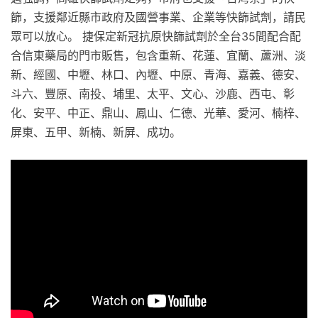
篩，支援鄰近縣市政府及國營事業、企業等快篩試劑，請民
眾可以放心。 捷保定新冠抗原快篩試劑於全台35間配合配
合信東藥局的門市販售，包含重新、花蓮、宜蘭、蘆洲、淡
新、經國、中壢、林口、內壢、中原、青海、嘉義、德安、
斗六、豐原、南投、埔里、太平、文心、沙鹿、西屯、彰
化、安平、中正、鼎山、鳳山、仁德、光華、愛河、楠梓、
屏東、五甲、新楠、新屏、成功。