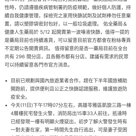
性時，仍請遵循疾病管制署的防疫規範，做好個人防護，持
續自我健康管理，採檢完之家用快篩試劑及試劑棒勿任意棄
置，請以塑膠袋密封包好，以一般垃圾處理。 佑全藥局＆
健康人生藥局於 5/12 起開賣第一波唾液快篩，值得一提的
是藥局目前也持續進貨，可以留意目前官方都會在粉絲專頁
不定期公告開賣資訊。 值得留意的是杏一藥局目前在全台
共有 296 間分店，且各縣市都有分店，建議有需求的民眾
可以持續留意各門市官方消息。
目前已規劃與國內旅遊業者合作，趕在下半年國旅補助
開跑前，提供便利且公正之快篩認證服務，維護旅遊防
疫安全。
今天(11日)下午17時07分左右，高雄苓雅區凱旋三路一棟
4層樓民宅發生火警，消防局出15車33人前往，抵達時
已經發現一樓有明顯火煙竄出，初步了解火警發生時有
一對夫妻在家，第一時間先生自行逃出，可是妻子受困