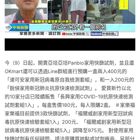
今（9）日起，開賣亞培亞培Panbio家用快篩試劑，並且還
OKmart還可以透過Line群組進行預購一盒兩入400元的
「速可安家用新冠病毒原自我檢測套組」，和一入200元的
「銳偵家用新冠肺炎抗原快速檢測試劑」。 愛買新竹以北
的10家分店已陸續販售「長興家用COVID-19抗原快速檢測
試劑套組1入」，每盒售價180元，每人限購2盒。 ＃家樂福
家樂福目前提供3款快篩試劑，「福爾威創家用新型冠狀病
毒抗原快速檢驗套組1入」200元、「福爾威創家用新型冠
狀病毒抗原快速檢驗套組5入」調降至975元。 對使用家用
快篩試劑有任何疑問，請洽原購買地點或試劑廠商，另部分