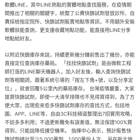
軟體LINE，其中LINE熱點的實體地點查找服務，在疫情期
間推出了相關的關鍵字，統整了公費快篩試劑發放診所、自
費採檢指定院所、快篩試劑販賣地點等資訊，不用額外安裝
軟體就能查詢，更支援收藏地點功能，能直接用LINE分享
地點給好友。
以附近快篩庫存來說，持續更新幾分鐘前售出了幾份，亦能
直接定位查詢庫存藥局。 「找找快篩試劑」是由微軟工程
師打造的LINE聊天機器人，加入好友後，輸入查詢快篩試
劑等相關詞，跟著系統引導的「按左下角+號，以及分享定
位」，就會回覆5公里內的藥局庫存。 台灣疫情嚴重，大家
搶買快篩試劑，即使一大清早排隊也不見得買得到，為了方
便大眾，出現愈來愈多快篩試劑庫存的查找方式，包括地
圖、APP、LINE等，自由3C科技頻道整理出7招實用攻略，
不妨多多利用；不過更新難免有誤差值，無法保證100%買
得到，只能說降低撲空機率。 指揮中心表示，預計販售快
篩試劑總計至少5,000萬劑，1,000萬份人次。 另在新北地