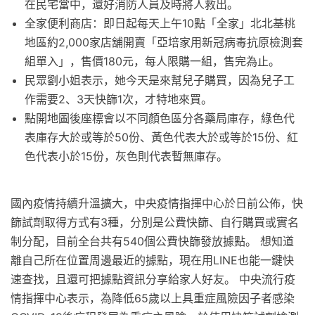
在民宅當中，還好消防人員及時將人救出。
全家便利商店：即日起每天上午10點「全家」北北基桃
地區約2,000家店舖開賣「亞培家用新冠病毒抗原檢測套
組單入」，售價180元，每人限購一組，售完為止。
民眾劉小姐表示，她今天是來幫兒子購買，因為兒子工
作需要2、3天快篩1次，才特地來買。
點開地圖後座標會以不同顏色區分各藥局庫存，綠色代
表庫存大於或等於50份、黃色代表大於或等於15份、紅
色代表小於15份，灰色則代表暫無庫存。
國內疫情持續升溫擴大，中央疫情指揮中心於日前公佈，快
篩試劑取得方式有3種，分別是公費快篩、自行購買或實名
制分配，目前全台共有540個公費快篩發放據點。 想知道
離自己所在位置周邊最近的據點，現在用LINE也能一鍵快
速查找，且還可把據點資訊分享給家人好友。 中央流行疫
情指揮中心表示，為降低65歲以上具重症風險因子者感染