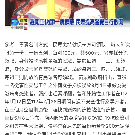
參考口罩實名制方式，民眾需持健保卡方可領取，每人每次
限領一份，一份五劑，每劑100元，共500元；另亦採分流
領取，身分證卡尾數單號的民眾，請於每週一、三、五領
取；身分證卡尾數雙號的民眾，請於每週二、四、六領取，
每週日則開放所有民眾皆可領取。 苗栗縣政府指出，查獲
一名從事性交易工作之外籍女子採檢後於8月4日確診為愛
滋病毒感染者，縣府也趕緊呼籲，曾和外籍性工作者在112
年1月12日至112年7月28日期間有過不安全性行為尋芳客，
在三個月空窗期過後，趕快到縣內的篩檢站進行篩檢。 居
臣氏5月8日宣布，店內販售的亞培家用COVID-19抗原檢測
套組會在明天上架，價格會從原先的每份新台幣200元調降
為180元，預估會有1.4萬份的檢測套組。 當測出結果為陰