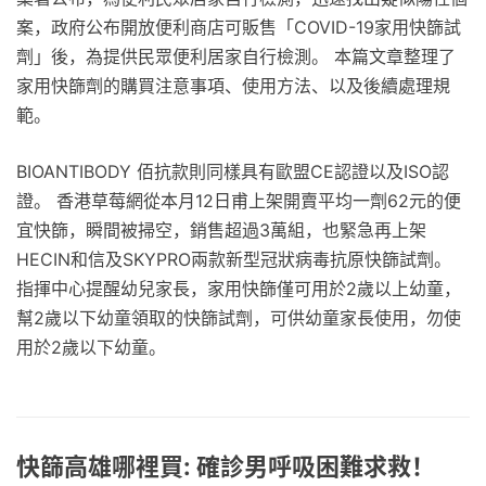
案，政府公布開放便利商店可販售「COVID-19家用快篩試
劑」後，為提供民眾便利居家自行檢測。 本篇文章整理了
家用快篩劑的購買注意事項、使用方法、以及後續處理規
範。
BIOANTIBODY 佰抗款則同樣具有歐盟CE認證以及ISO認
證。 香港草莓網從本月12日甫上架開賣平均一劑62元的便
宜快篩，瞬間被掃空，銷售超過3萬組，也緊急再上架
HECIN和信及SKYPRO兩款新型冠狀病毒抗原快篩試劑。
指揮中心提醒幼兒家長，家用快篩僅可用於2歲以上幼童，
幫2歲以下幼童領取的快篩試劑，可供幼童家長使用，勿使
用於2歲以下幼童。
快篩高雄哪裡買: 確診男呼吸困難求救！