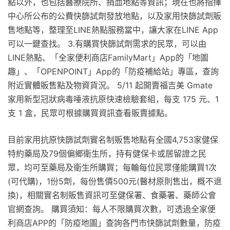
點以外，也包括醫療院所、捐血地點等資訊；現在也將指揮
中心所公布的公費快篩試劑發放地點，以及家用快篩試劑販
售地點等，整理至LINE熱點服務當中，讓大家在LINE App
可以一鍵查找。 3.有購買快篩試劑需求的民眾，可以由
LINE熱點、「全家便利商店FamilyMart」App的「地圖
趣」、「OPENPOINT」App的「防疫補給站」專區，查詢
附近實體販售點及物資貨況。 5/11 起開賣福吉美 Gmate
家用新型冠狀病毒唾液抗原快速檢驗套組，每支 175 元、1
支 1 盒，民眾可根據購買資訊查看販賣據點。
目前家用抗原快篩試劑實名制販售地點有全國4,753家健保
特約藥局及79個偏鄉衛生所，持有健保卡或居留證之民
眾，均可至藥局及衛生所購買；每輪每位民眾僅能購買1次
(可代購)，1份5劑，每份售價500元(醫材原則售出，概不退
換)，相關實名制販售資訊可至健保署、食藥署、藥師公會
官網查詢。 購買須知：每人不限購買次數，可透過全家便
利商店APP的「防疫地圖」查詢各門市快篩試劑數量，防疫