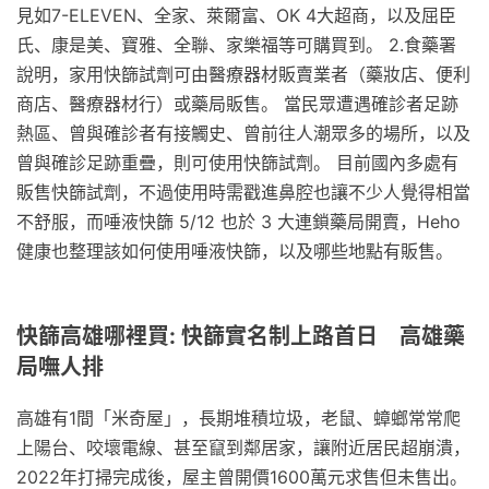
見如7-ELEVEN、全家、萊爾富、OK 4大超商，以及屈臣
氏、康是美、寶雅、全聯、家樂福等可購買到。 2.食藥署
說明，家用快篩試劑可由醫療器材販賣業者（藥妝店、便利
商店、醫療器材行）或藥局販售。 當民眾遭遇確診者足跡
熱區、曾與確診者有接觸史、曾前往人潮眾多的場所，以及
曾與確診足跡重疊，則可使用快篩試劑。 目前國內多處有
販售快篩試劑，不過使用時需戳進鼻腔也讓不少人覺得相當
不舒服，而唾液快篩 5/12 也於 3 大連鎖藥局開賣，Heho
健康也整理該如何使用唾液快篩，以及哪些地點有販售。
快篩高雄哪裡買: 快篩實名制上路首日 高雄藥
局嘸人排
高雄有1間「米奇屋」，長期堆積垃圾，老鼠、蟑螂常常爬
上陽台、咬壞電線、甚至竄到鄰居家，讓附近居民超崩潰，
2022年打掃完成後，屋主曾開價1600萬元求售但未售出。