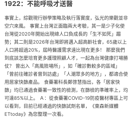
1922：不能呼吸才送醫
事實上，綜觀現行辦學策略及執行落實度，弘光的樂觀並非
空穴來風。 事實上台灣正面臨兩大考驗，其一是少子化使
台灣從2020年開始出現總人口負成長的「生不如死」趨
勢；其二則是2026年台灣即將邁入超高齡社會，65歲以上
人口將超過20%，屆時醫護需求遠比現在更多！ 那麼我們
到底該怎麼培育更多護理照顧人才，一起為台灣健康打場勝
仗？ 曾出入「高風險場所」，如「確診數較多的區域」
「曾前往確診者曾到訪處」「人潮眾多的地方」，都適合使
用居家快篩產品。 食藥署科長鄭啓慧指出，各「居家快
篩」均已通過食藥署一致性的檢測，在篩檢的準確率上，均
可達85%以上。 Ａ：從食藥署COVID-19防疫醫材專區上可
以看到，目前已經通過的快篩試劑名單，《東森新媒體
ETtoday》為您整理一次看。