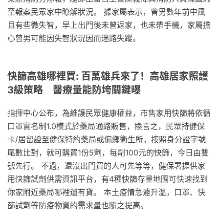
至報案民眾家中瞭解狀況。 據家屬表示，曾男數年前中風
且有些微失智，早上出門後未曾返家，也未帶手機，家屬擔
心曾男可能因失智狀況因而迷路失蹤。
快篩高雄哪裡買: 百萬雄兵來了！高雄居家照護
3級策略 醫療量能防垮關鍵曝
指揮中心公布，為維護民眾健康權益，市售家用快篩將依循
口罩實名制1.0模式於藥局通路販售，換言之，民眾持健保
卡/居留證至健保特約藥局或偏鄉衛生所，按照身分證字號
尾數比對，就可購買1份5劑，每劑100元的快篩，今日由雙
號先行。 不過，還沒出門買的人可先等等，健保署提供家
用快篩試劑供需資訊平台，有4種快篩存量地圖可快速找到
你家附近藥局哪裡還有貨。 本土疫情急遽升溫，口罩、快
篩試劑等防疫物資的需求量也隨之提高。