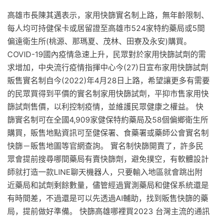
高雄市長陳其邁表示，家用快篩實名制上路，無年齡限制、
每人均可持健保卡或居留證至高雄市524家特約藥局或5間
偏遠衛生所(桃源、那瑪夏、茂林、田寮及永安)購買。
COVID-19國內疫情急速上升，民眾對於家用快篩試劑的需
求增加，中央流行疫情指揮中心今(27)日宣布家用快篩試劑
販售實名制自今(2022)年4月28日上路，希望讓更多有需要
的民眾買得到平價的實名制家用快篩試劑，平抑市售家用快
篩試劑售價，以利控制疫情，並維護民眾健康之權益。 快
篩實名制可在全國4,909家健保特約藥局及58個偏鄉衛生所
購買，販售地點資訊可至健保署、食藥署或藥師公會實名制
快篩－販售地圖等官網查詢。 實名制快篩開賣了，許多民
眾會提前搜尋哪間藥局有賣快篩劑，避免撲空，有軟體設計
師就打造一款LINE聊天機器人，只要輸入地區就會跳出附
近藥局和試劑剩餘數量，儘管經過實測藥局和健保系統還是
有時間差，不過還是可以先透過AI輔助，找到販售快篩的藥
局，提前做好準備。 快篩高雄哪裡買2023 台灣主流的通訊