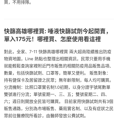
買，不用排隊。
快篩高雄哪裡買: 唾液快篩試劑今起開賣，
單入175元！哪裡買、怎麼使用看這裡
對此，全家、7-11 快篩高雄哪裡買 兩大超商陸續推出防疫
物資地圖，Line 熱點也整理出相關資訊，民眾只要用手機
就能輕鬆查詢家裡附近門市販售的相關防疫用品販售品項、
數量，包括快篩試劑、口罩等，簡單又便利。 販售對象：
持有健保卡及居留證之民眾；無年齡限制，每人均可購買。
分流機制：比照口罩實名制1.0初期，以身分證字號尾數單
雙號進行分流；單號星期一、三、五；雙號星期二、四、
六；週日則開放全民皆可購買。 目前家用快篩試劑共有3個
販售通路，分別為市場販售、藥局實名制、以及有症狀之民
眾前往醫療院所看診，由醫師發放公費試劑。