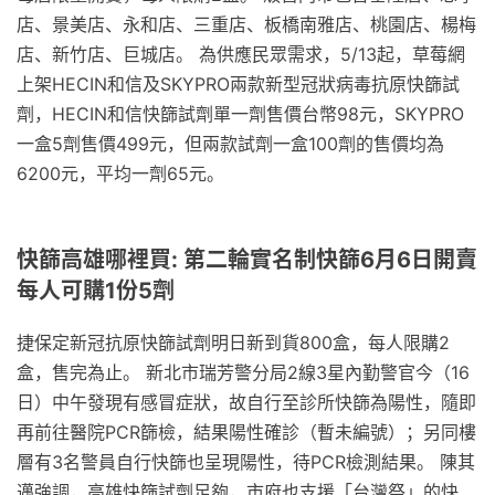
店、景美店、永和店、三重店、板橋南雅店、桃園店、楊梅
店、新竹店、巨城店。 為供應民眾需求，5/13起，草莓網
上架HECIN和信及SKYPRO兩款新型冠狀病毒抗原快篩試
劑，HECIN和信快篩試劑單一劑售價台幣98元，SKYPRO
一盒5劑售價499元，但兩款試劑一盒100劑的售價均為
6200元，平均一劑65元。
快篩高雄哪裡買: 第二輪實名制快篩6月6日開賣
每人可購1份5劑
捷保定新冠抗原快篩試劑明日新到貨800盒，每人限購2
盒，售完為止。 新北市瑞芳警分局2線3星內勤警官今（16
日）中午發現有感冒症狀，故自行至診所快篩為陽性，隨即
再前往醫院PCR篩檢，結果陽性確診（暫未編號）；另同樓
層有3名警員自行快篩也呈現陽性，待PCR檢測結果。 陳其
邁強調，高雄快篩試劑足夠，市府也支援「台灣祭」的快