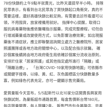
78份快篩約上午9點半就賣光，比昨天還提早半小時。 排隊
民眾表示，有看到台北民眾為了買快篩起口角衝突，真的不
需要這樣，還好高雄快篩比較足夠，有需要去診所看還可以
領，不用囤貨，放家裡備用就好。 指揮中心提醒，取得口
服抗病毒藥物後應依醫囑指示服藥，完成完整療程，切勿自
行增減藥量或改變使用方式，以免影響治療效果；如出現服
藥後不適症狀，應立即聯繫諮詢開立處方之醫療院所、居家
照護團隊或各地方政府關懷中心，以及配合指示就醫。 確
診個案後續將由地方政府衛生局依確診個案分流收治原則，
安排於住家「居家照護」或其他指定處所進行「隔離」或
「隔離治療」。 「台灣COVID-19家用快篩地圖」可依縣市
或關鍵字搜尋，以綠、黃、紅、灰色圖標區分快篩數量多
寡，例如綠色代表充足，亦可一鍵顯示售完藥局。
愛買量販今天宣布，5/5起新竹以北10家分店開賣長興家用
快篩試劑，為量販超市通路首賣，每盒售價新台幣180元，
每店限量開賣，每人限購2盒。 販售門市包含基隆店、忠孝