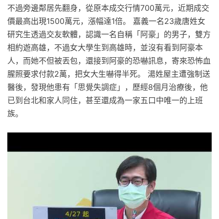
不過旁邊鄰居先翻身，從原本成交行情700萬元，近期成交
價最高出現1500萬元，漲幅達1倍。 嘉義一名23歲唐姓女
研究生透過交友軟體，認識一名自稱「阿豪」的男子，雙方
相約遊高雄，不過女大學生到高雄時，並沒有看到阿豪本
人，而她不但被丟包，還接到阿豪的恐嚇訊息，寄來恐怖血
腥照要求付款2萬，把女大生嚇得半死。 湯姓屋主遭強制送
醫後，發現他患有「思覺失調症」，歷經8個月治療後，他
已到台北和家人同住，甚至還成為一家五口中唯一的上班
族。