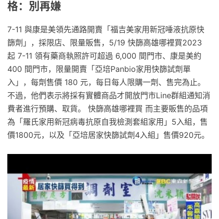
格：別再嫌
7-11 與康是美領先通路開賣「福吉美家用新冠唾液抗原快
篩劑」，採限店、限量販售，5/19 快篩高雄哪裡買2023
起 7-11 領有藥商執照許可超過 6,000 間門市、康是美約
400 間門市，限量開賣「亞培Panbio家用快篩試劑單
入」，每劑售價 180 元，每日每人限購一劑、售完為止。
不過，他們表示將採有實體商品才開放門市Line群組通知消
費者進行預購、取貨。 快篩高雄哪裡買 而主要販售的品項
為「羅氏家用新冠病毒抗原自我檢測套組家用」5入組，售
價1800元，以及「亞培居家快篩試劑4入組」售價920元。