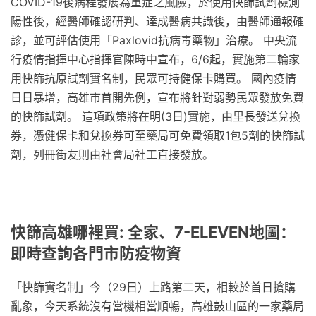
COVID-19後病程發展為重症之風險，於使用快篩試劑檢測
陽性後，經醫師確認研判、達成醫病共識後，由醫師通報確
診，並可評估使用「Paxlovid抗病毒藥物」治療。 中央流
行疫情指揮中心指揮官陳時中宣布，6/6起，實施第二輪家
用快篩抗原試劑實名制，民眾可持健保卡購買。 國內疫情
日日暴增，高雄市首開先例，宣布將針對弱勢民眾發放免費
的快篩試劑。 這項政策將在明(3日)實施，由里長發送兌換
券，憑健保卡和兌換券可至藥局可免費領取1包5劑的快篩試
劑，列冊街友則由社會局社工直接發放。
快篩高雄哪裡買: 全家、7-ELEVEN地圖：
即時查詢各門市防疫物資
「快篩實名制」今（29日）上路第二天，相較於首日搶購
亂象，今天系統沒有當機相當順暢，高雄鼓山區的一家藥局