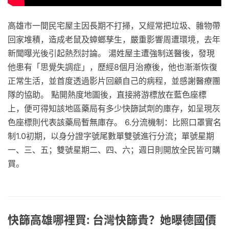
高雄市一間民宅屋主因長期不打掃，又經常把垃圾、雜物帶
回家堆積，造成老鼠及蟑螂孳生，嚴重影響周遭環境，去年
新聞曝光後引起熱烈討論。 湯姓屋主遭強制送醫後，發現
他患有「思覺失調症」，歷經8個月治療後，他也漸漸恢復
正常生活，並首度透過影片回顧自己的病程，並感謝醫療團
隊的協助。 點開熱度地圖後，直接將游標放在藍色座標
上，便可得知該地區藥局有多少快篩試劑的庫存，如呈現灰
色座標則代表該藥局暫無庫存。 6.分流機制：比照口罩實名
制1.0初期，以身分證字號尾數單雙號進行分流；單號星期
一、三、五；雙號星期二、四、六；週日則開放全民皆可購
買。
快篩高雄哪裡買: 台灣快篩貴？她曝德國價