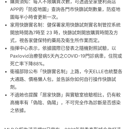
購買須知：每人不限購買次數，可透過全家便利商店
APP的「防疫地圖」查詢各門市快篩試劑數量，防疫地
圖每半小時會更新一次。
家用快篩實名制：健保署家用快篩試劑實名制管控系統
開放時間為7時至 23 時，快篩試劑開放購買時間及方
式，視各家健保特約藥局及衛生所作業而定。
指揮中心表示，依據國際已發表之隨機對照試驗，以
Paxlovid治療發病5天內之COVID-19門診病患，住院或
死亡率下降88%。
衛福部除公布「快篩實名制」上路，今天ELLE也統整各
大通路、價格懶人包，並告訴你如何自行操作快篩試
劑。
不過她也提醒「居家快篩」與實驗室檢驗相比，仍有較
高機率有「偽陰、偽陽」，不可完全作為診斷是否感染
之依據。