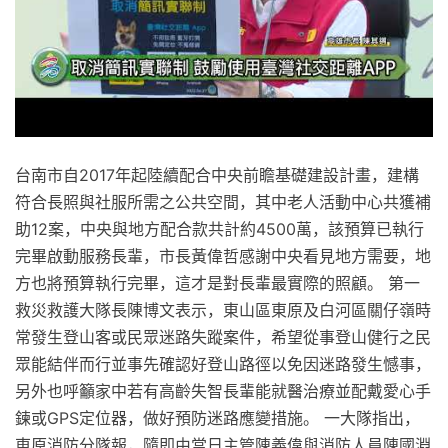
台南市自2017年起陸續配合中央前瞻基礎建設計畫，建構
符合長照與社服所需之公共空間，其中老人活動中心共獲補
助12案，中央與地方配合款共計約4500萬，該預算已執行
完畢啟動服務長輩，市長黃偉哲感謝中央看見地方需要，地
方也將預算執行完畢，這才是對長輩最實際的照顧。 第一
救災救護大隊長陳博文表示，東山區東原及白河區關仔嶺時
常發生登山客或民眾迷路失蹤案件，希望從事登山健行之民
眾能結伴而行並事先確認好登山路徑以免因迷路發生憾事，
另外也呼籲家中若有高齡失智長輩能就醫治療並配戴愛心手
鍊或GPS定位器，做好預防迷路應變措施。 一大隊指出，
東原消防分隊報，隨即由當日主管陳義偉與消防人員陳國淵