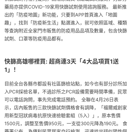
藥局亦提供COVID-19家用快篩試劑使用諮詢服務。 最新推
出的「防疫地圖」新功能，只要到APP首頁進入「地圖
趣」，找到「防疫新生活」點選進入，就可依照區域、種類
等查詢附近全家門市販售的防疫用品品項及數量，包含快篩
試劑、口罩等防疫用品都有。
快篩高雄哪裡買: 超商連3天「4大品項買1送
1」！
目前全台各縣市都設有社區篩檢站點，如今也有部分診所加
入PCR採檢名單，不過診所之PCR設備需要時間準備，民眾
可以電話詢問，事先完成電話預約。 全聯在4月26日表
示，店內販售的三款快篩試劑價格會有調降，「福爾威創家
用新型冠狀病毒抗原快速檢驗套組（5入）」，原本售價
1500元，調整至售價950元，一支從300元降為190元。 食
藥署公布，為便利民眾居家自行檢測，迅速找出疑似陽性個