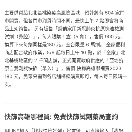
主要供貨給北北基桃染疫高風險區域，預計將有 504 家門
市開賣，但各門市到貨時間不同，最快上午 7 點即會將商
品上架銷售。 另有販售「銳偵家用新冠肺炎抗原快速檢測
試劑（鼻腔）」，每人限購 1 盒（5 劑），售價 900 元，
換算下來每劑同樣是180 元，全台限量 6 萬劑。 全家便利
商店配合政府作業，5/9 起每日上午 10 點，於「全家」北
北基桃地區約 2 千間店舖，正式開賣政府供應的「亞培抗
原自我測試快篩（單入）」，售價 快篩高雄哪裡買2023
180 元，民眾只需到各店舖櫃檯購買即可，每人每日限購一
支。
快篩高雄哪裡買: 免費快篩試劑藥局查詢
用LINE加入「找找快篩試劑」好友後，可直接輸入「我想