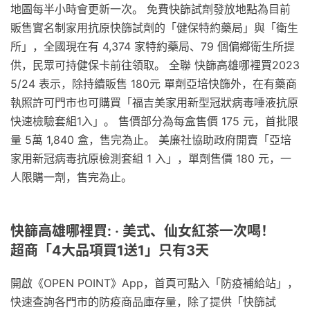
地圖每半小時會更新一次。 免費快篩試劑發放地點為目前
販售實名制家用抗原快篩試劑的「健保特約藥局」與「衛生
所」，全國現在有 4,374 家特約藥局、79 個偏鄉衛生所提
供，民眾可持健保卡前往領取。 全聯 快篩高雄哪裡買2023
5/24 表示，除持續販售 180元 單劑亞培快篩外，在有藥商
執照許可門市也可購買「福吉美家用新型冠狀病毒唾液抗原
快速檢驗套組1入」。 售價部分為每盒售價 175 元，首批限
量 5萬 1,840 盒，售完為止。 美廉社協助政府開賣「亞培
家用新冠病毒抗原檢測套組 1 入」，單劑售價 180 元，一
人限購一劑，售完為止。
快篩高雄哪裡買: ‧ 美式、仙女紅茶一次喝！
超商「4大品項買1送1」只有3天
開啟《OPEN POINT》App，首頁可點入「防疫補給站」，
快速查詢各門市的防疫商品庫存量，除了提供「快篩試