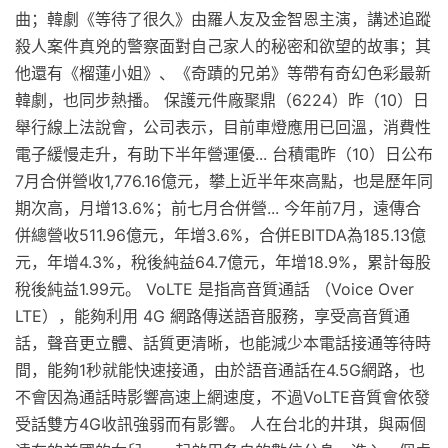
曲；韓劇《等待了很久》由羅人友及金智恩主演，講述追蹤
殺人案件真兇的警察面對自己家人的秘密和欲望的故事；其
他還有《榴蓮小姐》、《奇蹟的兄弟》等帶有奇幻色彩最新
韓劇，也同步熱播。 保護元件廠聚鼎（6224）昨（10）日
舉行線上法說會，公司表示，目前車燈應用已回溫，消費性
電子緩慢走升，有助下半年營運優... 台積電昨（10）日公布
7月合併營收1,776.16億元，攀上近半年來高點，也是歷年同
期次高，月增13.6%；前七月合併營... 今年前7月，遠傳合
併總營收511.96億元，年增3.6%，合併EBITDA為185.13億
元，年增4.3%，稅後純益64.7億元，年增18.9%，累計每股
稅後純益1.99元。 VoLTE 是指高音質通話 （Voice Over
LTE），能夠利用 4G 網路傳送語音服務，享受高音質通
話，聲音更立體、話質更清晰，也能減少本電話接通等待時
間，能夠1秒就能快速接通，由於語音通話在4.5G網路，也
不會因為通話時影響高速上網速度，不過VoLTE音質會依發
受話雙方4G收訊強弱而有影響。 人在台北的井琪，與兩個