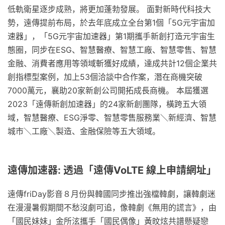
低軌衛星逐步成熟，將更加蓬勃發展。 面對新時代科技大
勢，遠傳提前布局，於去年底成立全台第1個「5G元宇宙加
速器」，「5G元宇宙加速器」第1期攜手新創打造元宇宙生
態圈，同步在ESG、智慧醫療、智慧工廠、智慧零售、智慧
金融、消費者應用等領域斬獲好成績，達成共計12個企業共
創指標型案例，加上53個洽談中合作案，潛在商機突破
7000萬元，襄助20家新創公司開拓成長商機。 本屆獲選
2023「遠傳新創加速器」的24家新創團隊，橫跨五大領
域，智慧醫療、ESG淨零、智慧零售服務業＼新經濟、智慧
城市＼工廠＼製造、金融保險等五大領域。
遠傳加速器: 透過「遠傳VoLTE 線上申請網址」
遠傳friDay影音８月份與韓國同步推出強檔韓劇，讓韓劇迷
在漫漫暑假期間不愁沒劇可追，像韓劇《無用的謊言》，由
「國民妹妹」金所泫攜手「國民偶像」黃旼炫共譜懸疑戀