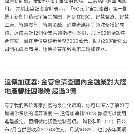
經濟新商機，帶動5G元宇宙在消費端、企業端的多面向應
用。 井琪出席記者會時表示，「5G元宇宙加速器」第一期
攜手新創打造元宇宙生態圈，同步在ESG、智慧醫療、智慧
工廠、智慧零售、智慧金融、消費者應用等領域斬獲好成
績，達成共計12個企業共創指標型案例，加上53個洽談中
合作案，潛在產值突破新台幣7000萬元，助力20家新創公
司開拓成長商機，遠傳並宣布啟動第二期加速器。
遠傳加速器: 金管會清查國內金融業對大陸
地產碧桂園曝險 超過3億
有了我們系統專家推薦的最佳化選項，你可以深入了解如何
加速你系統的運算速度 — 遠傳加速器2023 你還可以使用
進階設定，更細微地調整控制選項。 聯發科昨（10）日公
布7月合併營收為317.63億元，月減16.8％，也比去年同期