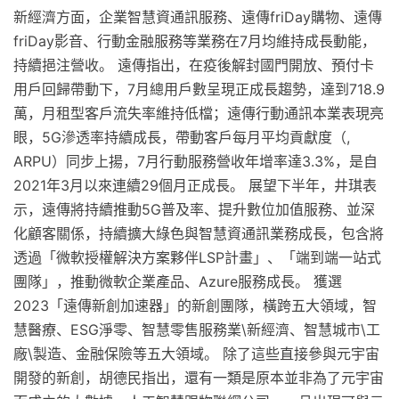
新經濟方面，企業智慧資通訊服務、遠傳friDay購物、遠傳
friDay影音、行動金融服務等業務在7月均維持成長動能，
持續挹注營收。 遠傳指出，在疫後解封國門開放、預付卡
用戶回歸帶動下，7月總用戶數呈現正成長趨勢，達到718.9
萬，月租型客戶流失率維持低檔；遠傳行動通訊本業表現亮
眼，5G滲透率持續成長，帶動客戶每月平均貢獻度（,
ARPU）同步上揚，7月行動服務營收年增率達3.3%，是自
2021年3月以來連續29個月正成長。 展望下半年，井琪表
示，遠傳將持續推動5G普及率、提升數位加值服務、並深
化顧客關係，持續擴大綠色與智慧資通訊業務成長，包含將
透過「微軟授權解決方案夥伴LSP計畫」、「端到端一站式
團隊」，推動微軟企業產品、Azure服務成長。 獲選
2023「遠傳新創加速器」的新創團隊，橫跨五大領域，智
慧醫療、ESG淨零、智慧零售服務業\新經濟、智慧城市\工
廠\製造、金融保險等五大領域。 除了這些直接參與元宇宙
開發的新創，胡德民指出，還有一類是原本並非為了元宇宙