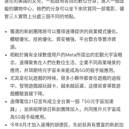
遠在的美國的女兒，一起啟用各自的數位分身，進入一個虛
擬的購物中心，她們的分身可以坐下來欣賞同一部電影，儘
管三人實際上分處三個不同的地點。
獲選的新創團隊將可以獲得遠傳提供的商業模式優化、
體驗優化、技術優化、資安補強、平台整合等豐沛資
源。
相較於擁有全球數億用戶的Meta所提出的宏觀元宇宙概
念，遠傳聚焦在人們在數位生活、企業不同商業場景的
應用，井琪期待元宇宙未來能成為5G的殺手級應用。
尤其是在玩遊戲的時候，很多小夥伴都會在遊戲的過程
中，發現遊戲越玩越卡，越來越延遲，這樣就會導致遊
戲體驗直線下降。
遠傳電信21日宣布成立全台第一個「5G元宇宙加速
器」，並將組隊號召新創團隊加入，共同推升元宇宙成
為5G殺手級應用。
今年8月才加入遠傳的胡德民，先前就具有豐富的新創加