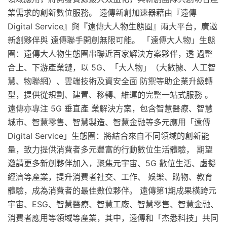
業需求的創新數位服務。 遠傳新創加速器藉由『遠傳
Digital Service』與『遠傳大人物生態圈』兩大平台，廣邀
新創夥伴與 遠傳聯手開創無限可能。 「遠傳大人物」生態
圈：遠傳大人物生態圈串聯近百家解決方案夥伴，透 過整
合上、下游產業鏈，以 5G、「大人物」（大數據、人工智
慧、物聯網）、雲端技術及資安全面 防禦等助企業升級轉
型，提供從規劃、建置、移轉、維運的完整一站式服務 。
遠傳亦專注 5G 垂直產 業解決方案，包含智慧醫療、智慧
城市、智慧零售、智慧製造、智慧金融等多元應用「遠傳
Digital Service」生態圈：將結合來自不同領域的創新能
量，致力提供消費者多元豐富的行動數位生活體驗， 期望
邀請更多新創夥伴加入，聚焦元宇宙、5G 數位生活、虛擬
經濟等產業，提升消費者社交、工作、 娛樂、購物、教育
體驗，成為消費者的最佳數位夥伴。 遠傳第1期成果橫跨元
宇宙、ESG、智慧醫療、智慧工廠、智慧零售、智慧金融、
消費者應用等領域等產業，其中，遠傳和「杰悉科技」共同