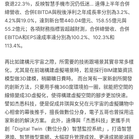
衰退22.3％，反映智慧手機市況仍低迷... 遠傳上半年合併
總營收、合併EBITDA與稅後淨利之年成長率分別為3.2%、
4.2%與19.0%，達到新台幣440.04億元、158.55億元與
55.2億元；各項財務指標皆超越財測，合併總營收、合併
EBITDA和EPS達成率達分別為100.2%、102.3%和
113.4%。
再比如建構元宇宙之際，所需要的技術跟場景其實非常多樣
化，尤其是在前端構建虛擬場景時，若是採行BIM建築資訊
模型做3D建模，稍顯曠日費時。 而台灣有一家新創所開發
的創新方法，只要用手機360度環境拍一圈，就能把空間的
線條變成3D虛擬化，使得構建虛擬空間的腳步更加快速。
譬如杰悉科技，便是促成井琪與女兒在元宇宙的虛擬購物中
心相會的幕後推手，擅長做數位分身，電子五哥也曾採用這
家新創的解決方案。 此外，遠傳與「杰悉科技」更攜手共
創「Digital Twin（數位分身）智慧監控系統」，打造智慧
港埠、智慧微型電網，大幅提升管理成效、更達成節能減碳