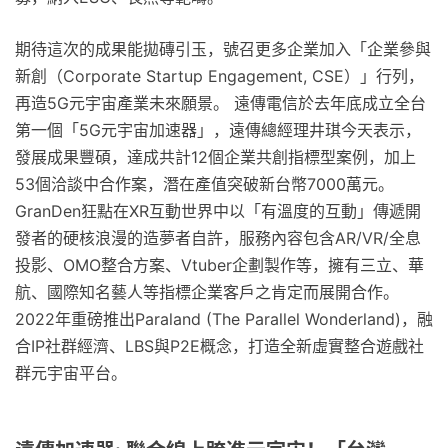
期待這次的成果能拋磚引玉，號召更多企業加入「企業參與
新創（Corporate Startup Engagement, CSE）」行列，
再造5G元宇宙產業未來願景。 遠傳電信於去年底成立全台
第一個「5G元宇宙加速器」，遠傳總經理井琪今天表示，
發展成果豐碩，達成共計12個企業共創指標型案例，加上
53個洽談中合作案，潛在產值突破新台幣7000萬元。
GranDen狂點在XR互動世界中以「有溫度的互動」傳遞開
發者的硬核浪漫的造夢者自許，服務內容包含AR/VR/全息
投影、OMO整合方案、Vtuber企劃製作等，擁有三立、華
航、國際知名藝人等指標企業客戶之肯定而展開合作。
2022年重磅推出Paraland (The Parallel Wonderland)，融
合IP社群經濟、LBS與P2E概念，打造全新虛實整合遊戲社
群元宇宙平台。