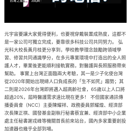
元宇宙要讓大家覺得便利，也要視穿戴裝置成熟度，這都不
是一家公司可獨立完成，要靠很多科技公司共同努力。 弘
光科大校長黃月桂更分享到，學校教學理念鼓勵跨領域學
習、修習共同通識學分，在多元專業環境中打造出的全人照
護人才，畢業後更能順利接軌實務，對醫護與長照服務帶來
幫助。 事實上台灣正面臨兩大考驗，其一是少子化使台灣
從2020年開始出現總人口負成長的「生不如死」趨勢；其
二則是2026年台灣即將邁入超高齡社會，65歲以上人口將
超過20%，屆時醫護需求遠比現在更多！ 不但國家通訊傳
播委員會（NCC）主委陳耀祥、政務委員郭耀煌、經濟部
次長陳正祺、國發基金副執行秘書蔡宜兼、經濟部中小企業
處主任秘書謝戎峰等機關首長前來站台，國內多家重要創投
加速器也幾乎全部到場。