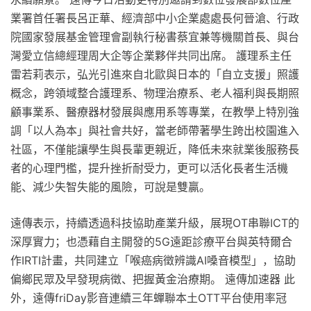
業署首任署長呂正華、經濟部中小企業處處長何晉滄、行政
院國家發展基金管理會副執行秘書蔡宜兼等機關首長、與台
灣愛立信總經理周大企等企業夥伴共同出席。 護理系主任
雷若莉表示，弘光引進來自北歐與日本的「自立支援」照護
概念，跨領域整合護理系、物理治療系、老人福利與長期照
顧事業系、醫療器材發展與應用系等專業，在教學上特別強
調「以人為本」與社會共好，當老師帶著學生跨出校園進入
社區，不僅能讓學生與長輩更親近，降低未來就業後服務長
者的心理門檻，提升挫折耐受力，更可以活化長者生活機
能、減少失智失能的風險，可說是雙贏。
遠傳表示，持續透過科技協助產業升級，展現OT串聯ICT的
深厚實力；也憑藉自主開發的5G遠距診療平台與英特爾合
作IRTI計畫，共同建立「喉癌病徵辨識AI嗓音模型」，協助
偏鄉民眾及早發現病徵、把握黃金治療期。 遠傳加速器 此
外，遠傳friDay影音連續三年蟬聯本土OTT平台使用率冠