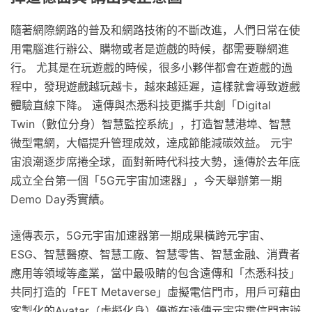
隨著網際網路的普及和網路技術的不斷改進，人們日常在使
用電腦進行辦公、購物或者是遊戲的時候，都需要聯網進
行。 尤其是在玩遊戲的時候，很多小夥伴都會在遊戲的過
程中，發現遊戲越玩越卡，越來越延遲，這樣就會導致遊戲
體驗直線下降。 遠傳與杰悉科技更攜手共創「Digital
Twin（數位分身）智慧監控系統」，打造智慧港埠、智慧
微型電網，大幅提升管理成效，達成節能減碳效益。 元宇
宙浪潮逐步席捲全球，面對新時代科技大勢，遠傳於去年底
成立全台第一個「5G元宇宙加速器」，今天舉辦第一期
Demo Day秀實績。
遠傳表示，5G元宇宙加速器第一期成果橫跨元宇宙、
ESG、智慧醫療、智慧工廠、智慧零售、智慧金融、消費者
應用等領域等產業，當中最吸睛的包含遠傳和「杰悉科技」
共同打造的「FET Metaverse」虛擬電信門市，用戶可藉由
客製化的Avatar（虛擬化身）優遊在遠傳元宇宙電信門市辦