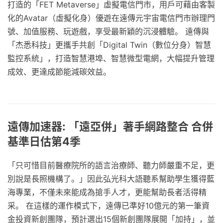
打造的「FET Metaverse」虛擬電信門市，用戶可藉由客製
化的Avatar（虛擬化身）優遊在遠傳元宇宙電信門市辦理門
號、加值服務、玩遊戲，享受最新穎的沉浸體驗。 遠傳與
「杰悉科技」更攜手共創「Digital Twin（數位分身）智慧
監控系統」，打造智慧港埠、智慧微型電網，大幅提升管理
成效、更達成節能減碳效益。
遠傳加速器: 「遠亞併」著手網路整合 合併
基準日估第4季
「只可惜目前醫療院所的語言治療師、聽力師嚴重不足，更
別說是長照機構了。」因此弘光科大語聽系幫助學生獲得藍
海專業，不僅未來能成為搶手人才，更能幫助長者活得精
采。 在這樣的運作模式下，遠傳已準好10億元的第一筆資
金投資新創團隊，預計選出15個新創團隊展開「加持」，並