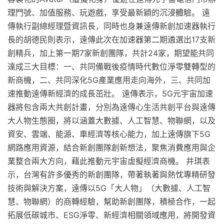
理門號、加值服務、玩遊戲，享受最新穎的沉浸體驗。 遠
傳執行副總經理暨資訊長，同時也身兼遠傳新創加速器執行
長的胡德民則表示，遠傳此次在加速器第二期遴選出17支新
創精兵，加上第一期7家新創團隊，共計24家，期望能共同
達成三大目標：一、共同備戰後疫情時代數位淨零雙轉型的
新商機，二、共同深化5G產業應用走向海外，三、共同加
速推動遠傳新經濟的成長茁壯。 遠傳表示，5G元宇宙加速
器將包含兩大共創計畫，分別為遠傳心生活共創平台與遠傳
大人物生態圈，將以涵蓋大數據、人工智慧、物聯網，以及
資安、雲端、能源、車經濟等核心能力，加上遠傳旗下5G
網路應用資源，結合新創團隊創新想法，聚焦消費應用與企
業整合兩大方向，藉此推動元宇宙虛擬經濟商機。 井琪表
示，台灣有許多優秀的新創團隊，帶著執著與熱忱專精研發
技術與解決方案，遠傳以5G「大人物」（大數據、人工智
慧、物聯網）的商轉經驗，幫助新創團隊，積極合作，一起
拓展低碳城市、ESG淨零、新經濟相關領域應用，將開發資