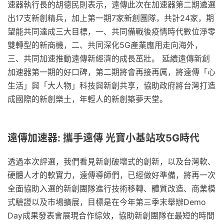
速器執行長的胡德民則表示，遠傳此次在加速器第二期遴選
出17支新創精兵，加上第一期7家新創團隊，共計24家，期
望能共同達成三大目標，一、共同備戰後疫情時代數位淨零
雙轉型的新商機，二、共同深化5G產業應用走向海外，
三、共同加速推動遠傳新經濟的成長茁壯。 延續遠傳新創
加速器第一期的好口碑，第二期將會再接再厲，將遠傳「心
生活」與「大人物」科技與新創共享，協助政府將台灣打造
成國際的新創樂土，年輕人的新創築夢天堂。
遠傳加速器: 攜手遠傳 光寶小基站攻5G時代
透過本次評選，我們看見新創破壞式的創新，以及台灣軟、
硬體人才的軟實力，遠傳導師們，已經做好準備，將再一次
全面協助入選的新創團隊進行技術移轉、體質改造、商業模
式驗證以及市場擴展，目標是在今年第三季末舉辦Demo
Day成果發表會展現合作綜效，協助新創團隊在最短的時間