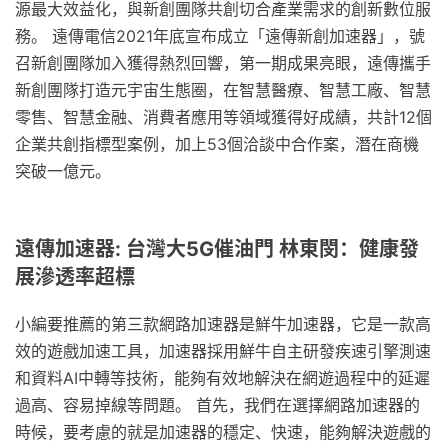
源最大效益化，與新創團隊共創切合產業需求的創新數位服
務。 遠傳電信2021年底宣布成立「遠傳新創加速器」，號
召新創團隊加入獲得熱烈回響，第一期成果亮眼，遠傳攜手
新創團隊打造元宇宙生態圈，在智慧醫療、智慧工廠、智慧
零售、智慧金融、消費者應用等領域獲得好成績，共計12個
企業共創指標型案例，加上53個洽談中合作案，潛在商機
突破一億元。
遠傳加速器: 台灣大5G催油門 林東閔：健康發
展滲透率超標
小編要推薦的第三款網路加速器是鮮牛加速器，它是一款高
效的遊戲加速工具，加速器採用鮮牛自主研發疾速引擎測速
和資料AI中轉等技術，能夠有效地解決在網遊過程中的延遲
過高、容易掉線等問題。 首先，我們在選擇網路加速器的
時候，要考慮的就是加速器的穩定、快速，能夠解決遊戲的