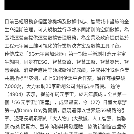
目前已經服務多個國際機場及數據中心、智慧城市設施的全
生命週期管理，可大規模並行承載不同類別的空間數據，為
區域運營商提供運營數據管理服務，為企業及政府提供基於
工程元宇宙三維可視化的行業解決方案及數據工具平台。
遠傳成立「5G元宇宙加速器」第一期攜手新創打造元宇宙
生態圈，同步在ESG、智慧醫療、智慧工廠、智慧零售、智
慧金融、消費者應用等領域斬獲好成績，達成共計12個企業
共創指標型案例，加上53個洽談中合作案，潛在商機突破
7,000萬，大力襄助20家新創公司開拓成長商機。 遠傳
（4904）表示，提前布局元宇宙，於去年底成立全台第一
個「5G元宇宙加速器」，成果豐富，今（27）日盛大舉辦
第一期Demo Day秀實績，展現遠傳以世界級5G網路的引
擎、憑藉長期累積的「大人物」(大數據、人工智慧、物聯
網)技術硬實力、豐沛商務與研發經驗，協助新創搶占虛擬