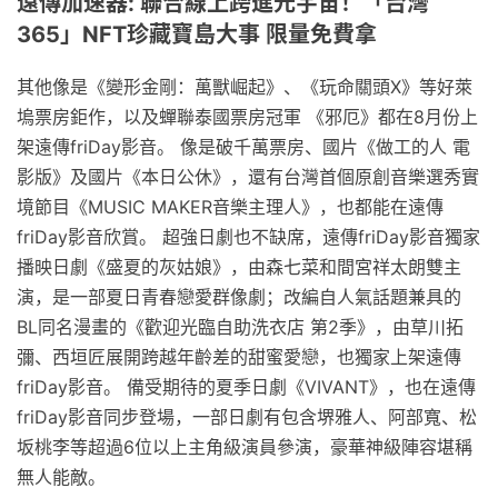
遠傳加速器: 聯合線上跨進元宇宙！「台灣
365」NFT珍藏寶島大事 限量免費拿
其他像是《變形金剛：萬獸崛起》、《玩命關頭X》等好萊
塢票房鉅作，以及蟬聯泰國票房冠軍 《邪厄》都在8月份上
架遠傳friDay影音。 像是破千萬票房、國片《做工的人 電
影版》及國片《本日公休》，還有台灣首個原創音樂選秀實
境節目《MUSIC MAKER音樂主理人》，也都能在遠傳
friDay影音欣賞。 超強日劇也不缺席，遠傳friDay影音獨家
播映日劇《盛夏的灰姑娘》，由森七菜和間宮祥太朗雙主
演，是一部夏日青春戀愛群像劇；改編自人氣話題兼具的
BL同名漫畫的《歡迎光臨自助洗衣店 第2季》，由草川拓
彌、西垣匠展開跨越年齡差的甜蜜愛戀，也獨家上架遠傳
friDay影音。 備受期待的夏季日劇《VIVANT》，也在遠傳
friDay影音同步登場，一部日劇有包含堺雅人、阿部寬、松
坂桃李等超過6位以上主角級演員參演，豪華神級陣容堪稱
無人能敵。