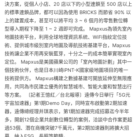
決方案，從個人小店、20 店以下的小型連鎖至 500 店以上
的標準連鎖品牌，都可以因為使用 BRICKS 而節省 90% 以
上的建置成本，甚至可以將平均 3 ~ 6 個月的零售數位轉
型導入期程下降至 1 ~ 2 週即可完成。 Mapxus為領先室內
地圖技術平台，利用全球地理資訊系統、WiFi指紋定位技
術、提供城市級別室内地圖及導航技術基建平台，Mapxus
技術讓企業不用再安裝藍芽，十分之一的成本簡單實現室內
定位。 Mapxus是美國蘋果公司的「室內地圖計劃」其中一
個技術伙伴，也是日本川崎iPNT-K國家級地圖項目的唯一
技術提供方。 Mapxus構建之數據基建可開放延伸至無限應
用，共同為市民建立優秀的智慧城市、智能大廈和智慧出行
等方案。 〔記者王憶紅／台北報導〕遠傳今日舉行「5G元
宇宙加速器」第1期Demo Day，同時宣布啟動第2期加速
器，遠傳總經理井琪表示，第1期加速器完成招募迄今半年
多，開創12個企業共創數位轉型的案例，洽談中合作案更超
過53個、潛在商機突破7千萬元，第2期加速器則將擴大招
募，納入ESG、長照等範疇。