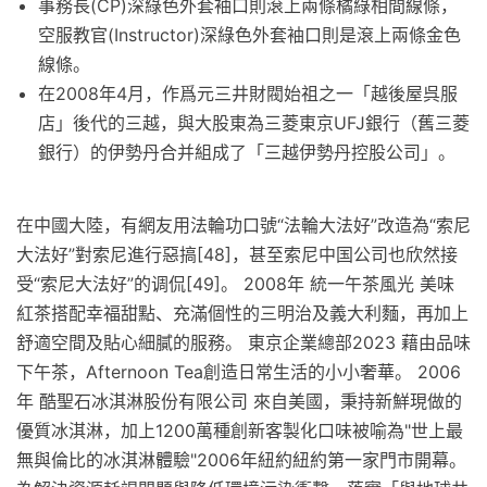
事務長(CP)深綠色外套袖口則滾上兩條橘綠相間線條，
空服教官(Instructor)深綠色外套袖口則是滾上兩條金色
線條。
在2008年4月，作爲元三井財閥始祖之一「越後屋呉服
店」後代的三越，與大股東為三菱東京UFJ銀行（舊三菱
銀行）的伊勢丹合并組成了「三越伊勢丹控股公司」。
在中國大陸，有網友用法輪功口號“法輪大法好”改造為“索尼
大法好”對索尼進行惡搞[48]，甚至索尼中国公司也欣然接
受“索尼大法好”的调侃[49]。 2008年 統一午茶風光 美味
紅茶搭配幸福甜點、充滿個性的三明治及義大利麵，再加上
舒適空間及貼心細膩的服務。 東京企業總部2023 藉由品味
下午茶，Afternoon Tea創造日常生活的小小奢華。 2006
年 酷聖石冰淇淋股份有限公司 來自美國，秉持新鮮現做的
優質冰淇淋，加上1200萬種創新客製化口味被喻為"世上最
無與倫比的冰淇淋體驗"2006年紐約紐約第一家門市開幕。