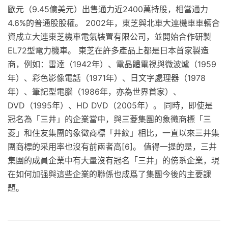
歐元（9.45億美元）出售通力近2400萬持股，相當通力
4.6%的普通股股權。 2002年，東芝與北車大連機車車輛合
資成立大連東芝機車電氣裝置有限公司，並開始合作研製
EL72型電力機車。 東芝在許多產品上都是日本首家製造
商，例如：雷達（1942年）、電晶體電視與微波爐（1959
年）、彩色影像電話（1971年）、日文字處理器（1978
年）、筆記型電腦（1986年，亦為世界首家）、
DVD（1995年）、HD DVD（2005年）。 同時，即使是
冠名為「三井」的企業當中，與三菱集團的象徵商標「三
菱」和住友集團的象徵商標「井紋」相比，一直以來三井集
團商標的采用率也沒有前兩者高[6]。 值得一提的是，三井
集團的成員企業中有大量沒有冠名「三井」的傍系企業，現
在如何加强與這些企業的聯係也成爲了集團今後的主要課
題。