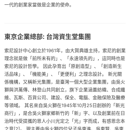
一代的創業家當做是企業的使命。
東京企業總部: 台灣資生堂集團
索尼設計中心創立於1961年，由大賀典雄主持，索尼的創業
理念就是做「前所未有的」、「永遠領先的」，這同時也是
索尼的設計哲學。 因此孕育出「原創造型」、「創造新生
活品味」、「機能美」、「更便利」之理念設計。 新光關
係機構，又稱新光集團，是臺灣一個大型企業集團，由吳火
獅與洪萬傳、林登山共同創立，旗下企業涵蓋紡織、合成纖
維、瓦斯、百貨公司、建設、保全、電腦、金融保險及醫療
等領域。 其名來自吳火獅在1945年10月25日創辦的「新光
商行」，是合吳火獅家鄉新竹的「新」字、以及創業前在日
治時代受提攜的恩人小川光定之「光」字而成，有感恩念本
之意[2]。 現主要由吳火獅四位兒子吳東進、吳東賢、吳東