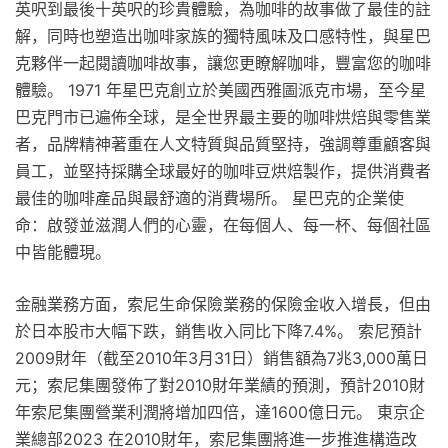
英呎到最後十英呎的珍貴體驗，為咖啡的故事做了最佳的註
解，同時也塑造出咖啡家族的獨特風味及口感特性，與星巴
克夥伴一起閱讀咖啡故事，讓您更瞭解咖啡，豐富您的咖啡
體驗。 1971 年星巴克創立於美國西雅圖派克市場，至今星
巴克門市已遍佈全球，是全世界最主要的咖啡烘焙與零售業
者，品牌精神著重在人文特質與品質堅持，強調尊重顧客與
員工，並堅持採購全球最好的咖啡豆烘焙製作，提供消費者
最佳的咖啡產品與最舒適的消費場所。 星巴克的企業使
命：啟發並滋潤人們的心靈，在每個人、每一杯、每個社區
中皆能體現。
金融業務方面，索尼生命保險業務的保險金收入增長，但由
於日本股市大幅下跌，銷售收入同比下降7.4%。 索尼預計
2009財年（截至2010年3月31日）銷售額為7兆3,000萬日
元；索尼集團發佈了對2010財年業績的預測，預計2010財
年索尼集團營業利潤將增加四倍，達1600億日元。 東京企
業總部2023 在2010財年，索尼集團將進一步推進構造改