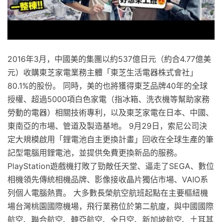
2016年3月，中國美的集團以約537億日元（約合4.77億美
元）收購東芝家電業務主體「東芝生活電器株式會社」
80.1%的股份。 同時，美的也將獲得東芝品牌40年的全球
授權、超過5000項白色家電（指冰箱、洗衣機等幫助家務
勞動的電器）相關技術專利，以及東芝家電在日本、中國、
東南亞的市場、管道及製造基地。 9月29日，索尼公司決
定大規模啟用「鋰電池自主更換計畫」回收在全球生產的筆
記型電腦用鋰電池，並提供免費更換新品的服務。
PlayStation遊戲機打敗了勁敵任天堂、逼走了SEGA、數位
相機領先傳統相機品牌、影像接收晶片獨佔市場、VAIO系
列個人電腦熱賣。 大多數長榮航空航班起點在主要樞紐機
場台灣桃園國際機場，飛行業務位於第二航廈，與中國國際
航空、聯合航空、韓亞航空、全日空、新加坡航空、土耳其