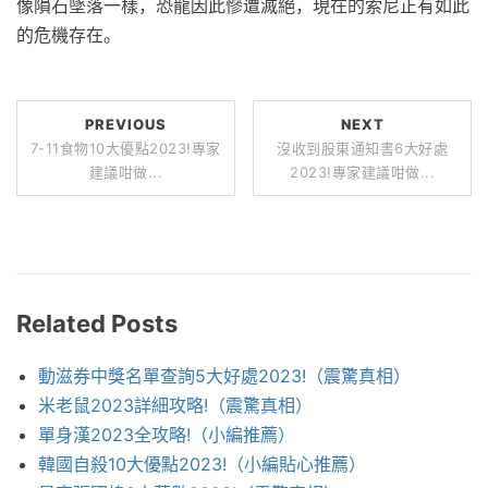
像隕石墜落一樣，恐龍因此慘遭滅絕，現在的索尼正有如此
的危機存在。
PREVIOUS
NEXT
7-11食物10大優點2023!專家
沒收到股東通知書6大好處
建議咁做...
2023!專家建議咁做...
Related Posts
動滋券中獎名單查詢5大好處2023!（震驚真相）
米老鼠2023詳細攻略!（震驚真相）
單身漢2023全攻略!（小編推薦）
韓國自殺10大優點2023!（小編貼心推薦）