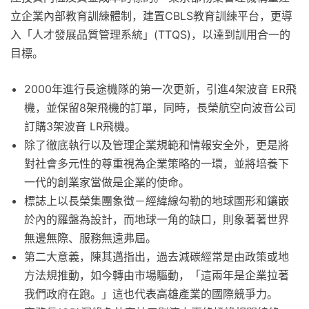
立企業內部教育訓練體制，建置CBLS教育訓練平台，更導
入「人才發展品質管理系統」(TTQS)，以達到訓用合一的
目標。
2000年進行長途機隊的第一次更新，引進4架波音 ER飛
機，並保留8架飛機的訂單，同時，長榮航空向波音公司
訂購3架波音 LR飛機。
除了徹底執行以及管理企業規範和情報安全外，更是將
對社會多元性的尊重視為企業策略的一環，並將培養下
一代的創業家當做是企業的使命。
標誌上以長榮集團象徵－經緯線勾勒的地球圖形和鑲嵌
於內的羅盤為設計，而地球一角的缺口，則象著著世界
無邊無際、服務無遠弗屆。
第二大意義，陳其邁指出，過去減碳經常是由政策或地
方法規推動，如今轉由市場驅動，「這兩年是企業拉著
我們政府在跑。」這也代表高雄產業的國際競爭力。