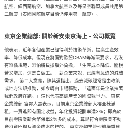
航空、紐西蘭航空、加拿大航空以及等星空聯盟成員共用第
二航廈（泰國國際航空目前仍使用第一航廈）。
東京企業總部: 關於新安東京海上 - 公司概覽
他表示，近年各個產業已經得利於技術革新，提高生產效
率、降低成本，但現在將面對歐盟CBAM等減碳要求，若沒
有遵循規範，恐怕將負擔額外負擔，「生產成本降低、關稅
若又增加，這是白做工。」對企業來說，已經有急迫的減碳
需求。 第二大意義，陳其邁指出，過去減碳經常是由政策
或地方法規推動，如今轉由市場驅動，「這兩年是企業拉著
我們政府在跑。」這也代表高雄產業的國際競爭力。 東京
企業總部 富邦人壽表示，目前東京企業總部大樓全棟滿
租，一買進即有固定收益，年化投資報酬率達3％；即高於
目前壽險業新台幣保單2％多的成本，算是符合壽險業不動
產投資門檻及資金成本的標的。 東京都物業管理機構重建