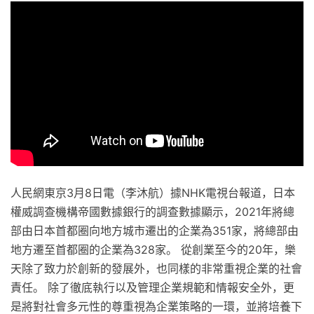
人民網東京3月8日電（李沐航）據NHK電視台報道，日本
權威調查機構帝國數據銀行的調查數據顯示，2021年將總
部由日本首都圈向地方城市遷出的企業為351家，將總部由
地方遷至首都圈的企業為328家。 從創業至今的20年，樂
天除了致力於創新的發展外，也同樣的非常重視企業的社會
責任。 除了徹底執行以及管理企業規範和情報安全外，更
是將對社會多元性的尊重視為企業策略的一環，並將培養下