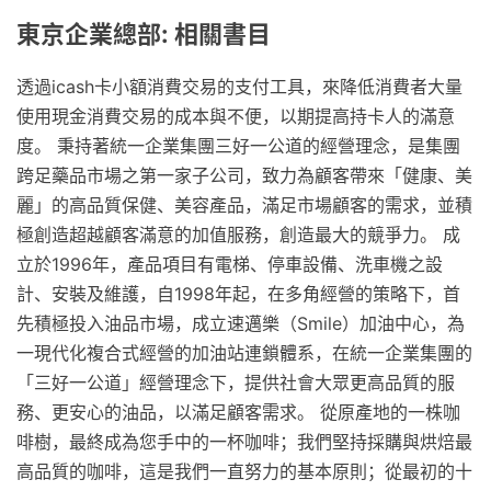
東京企業總部: 相關書目
透過icash卡小額消費交易的支付工具，來降低消費者大量
使用現金消費交易的成本與不便，以期提高持卡人的滿意
度。 秉持著統一企業集團三好一公道的經營理念，是集團
跨足藥品市場之第一家子公司，致力為顧客帶來「健康、美
麗」的高品質保健、美容產品，滿足市場顧客的需求，並積
極創造超越顧客滿意的加值服務，創造最大的競爭力。 成
立於1996年，產品項目有電梯、停車設備、洗車機之設
計、安裝及維護，自1998年起，在多角經營的策略下，首
先積極投入油品市場，成立速邁樂（Smile）加油中心，為
一現代化複合式經營的加油站連鎖體系，在統一企業集團的
「三好一公道」經營理念下，提供社會大眾更高品質的服
務、更安心的油品，以滿足顧客需求。 從原產地的一株咖
啡樹，最終成為您手中的一杯咖啡；我們堅持採購與烘焙最
高品質的咖啡，這是我們一直努力的基本原則；從最初的十