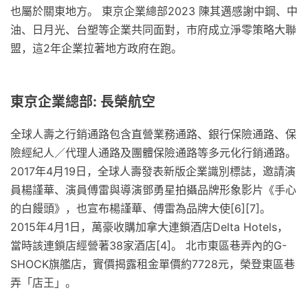
也屬於關東地方。 東京企業總部2023 陳其邁感謝中鋼、中
油、日月光、台塑等企業共同面對，市府成立淨零策略大聯
盟，這2年企業拉著地方政府在跑。
東京企業總部: 長榮航空
全球人壽之行銷通路包含直營業務通路、銀行保險通路、保
險經紀人／代理人通路及團體保險通路等多元化行銷通路。
2017年4月19日，全球人壽發表新版企業識別標誌，邀請演
員楊謹華、演員傅雷與導演鄧勇星拍攝品牌形象影片《手心
的白饅頭》，也宣布楊謹華、傅雷為品牌大使[6][7]。
2015年4月1日，萬豪收購加拿大連鎖酒店Delta Hotels，
當時該連鎖店經營著38家酒店[4]。 北市東區巷弄內的G-
SHOCK旗艦店，實價揭露租金單價約7728元，榮登東區巷
弄「店王」。