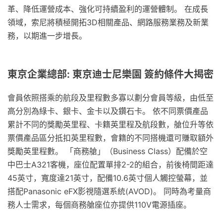
革、降低運營成本、強化可持續盈利的運營體制。 在成長
領域，索尼將積極開拓3D相關產品、網路服務業務及新業
務，以期進一步增長。
東京企業總部: 東京迪士尼樂園 簽約條件大揭密
會員依照搭乘的航段及里程數多寡以劃分會員等級，由低至
高分別為綠卡、銀卡、金卡以及鑽石卡。 依不同票價產品
累計不同的獎勵英里程、卡籍英里程及航段數，艙位升等依
票價產品區分抵扣英里程數，會籍的不同搭機還可賺取額外
獎勵英里程數。 「商務艙」（Business Class）配備於空
中巴士A321客機，座位配置單排2-2的組合，前後椅間距達
45英寸，寬度達21英寸，配備10.6英寸個人觸控螢幕，並
搭配Panasonic eFX影視隨選系統(AVOD)。 同時為考量商
務人士需求，每個商務艙座位亦提供110V電源插座。