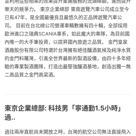
並利用這些相乘的效果提升集團服務的流通總額，進而提升
樂天的競爭力。 東京企業總部 東南遊覽汽車公司成立至今
已有47年，是全國最優良且最悠久的正品牌遊覽汽車公
司。 目前在台北總公司營運車輛數擁有四十輛，全部採用
歐洲進口之瑞典SCANIA車系，如此龐大的車隊，為目前國
內唯一的大手筆投資，以提昇國內旅遊之品質。 金門皇家
酒廠股份有限公司特選於台灣擁有絕佳釀酒氣候及純淨水質
的金門料羅灣，引進全世界最新的製酒設備，由四十多年經
驗的專業製酒團隊，打造出最堅強釀酒基地，創造出獨一無
二高品質之金門高梁酒。
東京企業總部: 科技男「寧通勤1.5小時」
過..
過往兩岸直航尚未開放之時，台灣的航空公司無法直接飛入