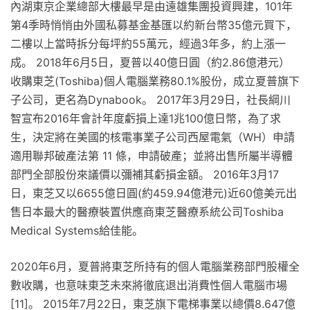
內湖東京企業總部大樓最早是由遠雄集團投資興建，101年
第4季時悄悄由外國私募基金基匯以約新台幣35億元買下，
二樓以上當時拆分每坪約55萬元，經過3年多，約上漲一
成。 2018年6月5日，夏普以40億日圓（約2.86億港元）
收購東芝(Toshiba)個人電腦業務80.1%股份，成立夏普旗下
子公司，更名為Dynabook。 2017年3月29日，社長綱川
智宣布2016年會計年度虧損上達1兆100億日幣，為了求
生，決定將在美國的核電事業子公司西屋電氣（WH）申請
適用聯邦破產法第 11 條，申請破產；並將出售所屬半導體
部門全部股份來議價以彌補其虧損金額。 2016年3月17
日，東芝又以6655億日圓(約459.94億港元)近60億美元出
售日本最大的醫療裝置供應商東芝醫療系統公司Toshiba
Medical Systems給佳能。
2020年6月，夏普將東芝所持有的個人電腦業務部門股權全
數收購，也意味東芝未來將徹底退出消費性個人電腦市場
[11]。 2015年7月22日，東芝旗下電梯事業以總價8.647億