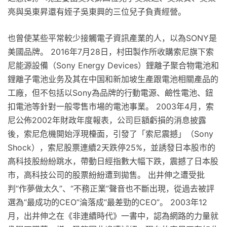
亮與吳東昇還有姪子吳東興的三位兒子負責經營。
也曾使某些平常較少接觸電子資訊產業的人，以為SONY是
美國品牌。 2016年7月28日，村田製作所收購索尼旗下索
尼能源設備（Sony Energy Devices）鋰離子聚合物電池和
鋰離子電池业务及其在中国和新加坡生產跟電池相關產品的
工廠，但不包括以Sony為品牌的行動電源、鹼性電池、鈕
扣電池等針對一般零售市場的電池事業。 2003年4月，索
尼公佈2002年財政年度報表，公司巨額虧損的消息披露
後，索尼危機開始浮現檯面，引發了「索尼震撼」（Sony
Shock），索尼股票連續2天跌停25%，並誘發日本股市的
高科技股紛紛跳水，帶動日經指數大幅下跌，震撼了日本股
市，高科技公司的股票紛紛遭到拋售。 出井伸之遭受批
判“作夢做太久”、“不務正業”聲音也不斷出現，從過去被評
選為“最成功的CEO”淪落成“最差勁的CEO”。 2003年12
月，出井伸之在《非連續時代》一書中，認為網路的力量就