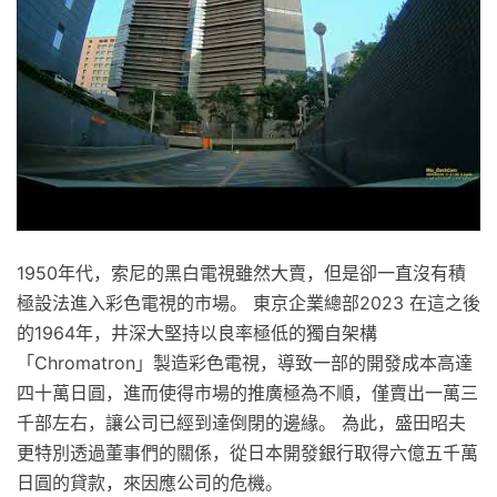
1950年代，索尼的黑白電視雖然大賣，但是卻一直沒有積
極設法進入彩色電視的市場。 東京企業總部2023 在這之後
的1964年，井深大堅持以良率極低的獨自架構
「Chromatron」製造彩色電視，導致一部的開發成本高達
四十萬日圓，進而使得市場的推廣極為不順，僅賣出一萬三
千部左右，讓公司已經到達倒閉的邊緣。 為此，盛田昭夫
更特別透過董事們的關係，從日本開發銀行取得六億五千萬
日圓的貸款，來因應公司的危機。