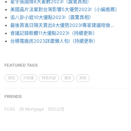
星宇張國煒8大著數2023!（震驚真相）
美國晶片法案對台灣影響5大優勢2023!（小編推薦）
追八卦小姐10大優點2023!（震驚真相）
最後買進日隔天賣出8大優勢2023!專家建議咁做...
會議記錄軟體11大優點2023!（持續更新）
台積電廠房2023詳盡懶人包!（持續更新）
FEATURED TAGS
資訊
冷知識
特色內容
潮流
其他
FRIENDS
FCAS
28 Mortgage
SEO公司