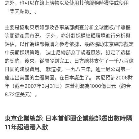
之外，也可以在線上購物以及使用其他服務時獲得或使用
「樂天點數」。
主要是協助東京總部及各事業部調查分析全球面板/半導體
等關鍵產業市況。 另外，亦針對採購總體環境進行分析與
評估，以作為總部採購之參考依據，最終協助東京總部擬定
中長期採購策略。 迪士尼總部為了規避風險，訂定了這樣
的契約，後來，從開發到完工，日方總共支付了一千八百億
日圓的建設費用。 就這樣，一九八三年，迪士尼公司第一
座走出美國的主題樂園，在日本誕生了。 索尼預計2006財
年（截至2007年3月31日）運營利潤為1000億日元（約合
8.72億美元）。
東京企業總部: 日本首都圈企業總部遷出數時隔
11年超過遷入數