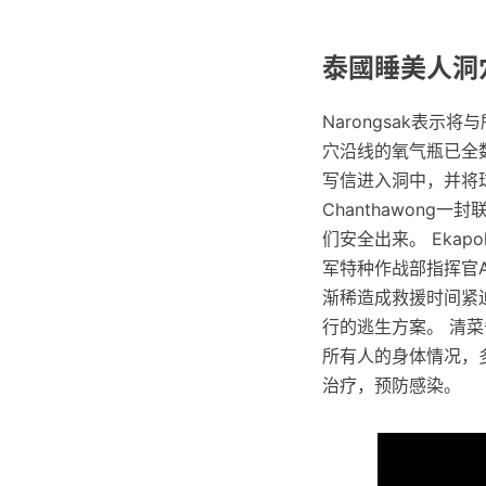
泰國睡美人洞穴
Narongsak表
穴沿线的氧气瓶已全
写信进入洞中，并将球
Chanthawon
们安全出来。 Eka
军特种作战部指挥官Ap
渐稀造成救援时间紧
行的逃生方案。 清菜省
所有人的身体情况，
治疗，预防感染。