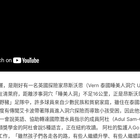
，是剛好有一名英國探險家昂斯沃思（Vern 泰國睡美人洞穴 Un
在清萊府，距離涉事洞穴「睡美人洞」不足16公里，正是昂斯沃
「野豬」足隊中，許多球員來自少數民族和貧窮家庭，雖住在泰國
一度有傳聞艾卡波帶著隊員進入洞穴探險而導致小孩受困，因此他
一會說英語、協助轉達國際潛水員指示的成員阿杜（Adul Sam-
獎學金的阿杜會說5種語言，正在紐約攻讀。 阿杜的監護人Go Shi
工作，「雖然孩子們各走各的路，有些人繼續升學、有些人繼續