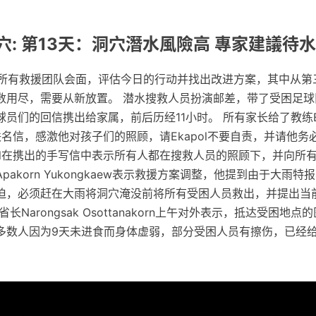
: 第13天：洞穴潛水風險高 專家建議待
示将与所有救援团队会面，评估今日的行动并找出改进方案，其中从
数用尽，需要从新放置。 潜水搜救人员扮演邮差，带了受困足球
员们的回信携出给家属，前后历经11小时。 所有家长给了教练Ek
g一封联名信，感激他对孩子们的照顾，请Ekapol不要自责，并请他
pol在携出的手写信中表示所有人都在搜救人员的照顾下，并向所
akorn Yukongkaew表示救援方案调整，他提到由于大雨特
迫，必须赶在大雨将洞穴淹没前将所有受困人员救出，并提出当
长Narongsak Osottanakorn上午对外表示，抵达受困地
多数人因为9天未进食而身体虚弱，部分受困人员有擦伤，已经