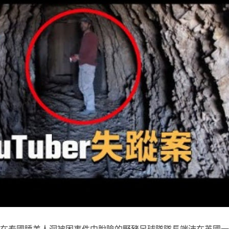
8年7月在泰國睡美人洞被困事件中脫險的野豬足球隊隊長端沛在英國