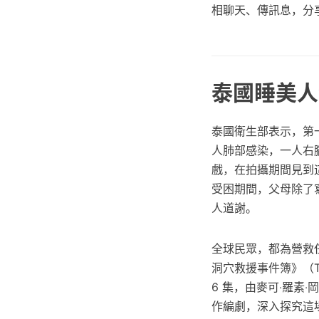
相聊天、傳訊息，分
泰國睡美人
泰國衛生部表示，第
人肺部感染，一人右
戲，在拍攝期間見到
受困期間，父母除了
人道謝。
全球民眾，都為營救任
洞穴救援事件簿》（Th
6 集，由麥可‧羅素‧岡恩（
作編劇，深入探究這