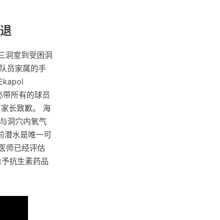
水退
第三洞室到受困洞
队员家属的手
apol
务必带所有的球员
有家长致歉。 海
报与洞穴内氧气
前潜水是唯一可
点的医师已经评估
给予抗生素药品