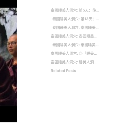
泰國睡美人洞穴: 第5天：準備長期救援 洞穴內設後勤
泰國睡美人洞穴: 第13天：洞穴潛水風險高 專家建議待水退
泰國睡美人洞穴: 泰國睡美人洞: 尋獲困洞泰國足球小將 英國搜救人員居奇功
泰國睡美人洞穴: 泰國睡美人洞: 睡美人洞救援暖圖7
泰國睡美人洞穴: 泰國睡美人的輪迴傳說 高僧解開300年恩怨(圖)
泰國睡美人洞穴: ◎「睡美人洞」是這樣形成的
泰國睡美人洞穴: 睡美人洞救援暖圖3
Related Posts