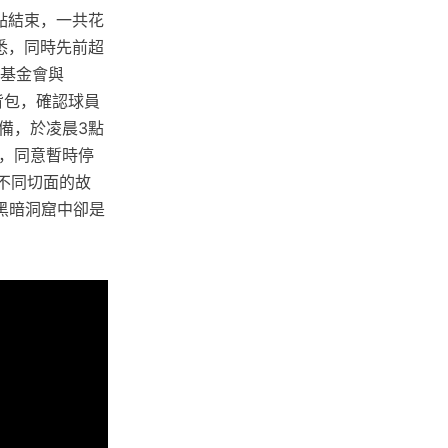
上8點結束，一共花
悉，同時先前超
合基金會與
些背包，確認球員
備，於凌晨3點
，同意暫時停
中不同切面的故
黑暗洞窟中卻是