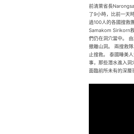
前清萊省長Narong
了9小時，比前一天
過100人的各國搜救
Samakom Sir
們仍在洞穴當中。 
撤離山洞。 兩搜救
止搜救。 泰國睡美人
事，那些潛水進入洞
面臨前所未有的深層