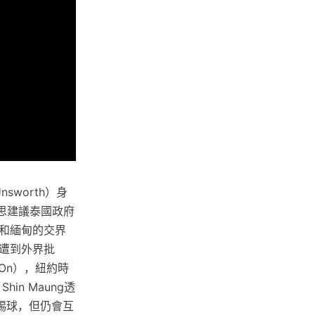
sworth）身
思建議泰國政府
和緬甸的交界
遭到外界批
On），紐約時
n Maung透
踢球，但仍會互