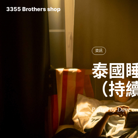
3355 Brothers shop
資訊
泰國睡
（持
Posted by Dave on