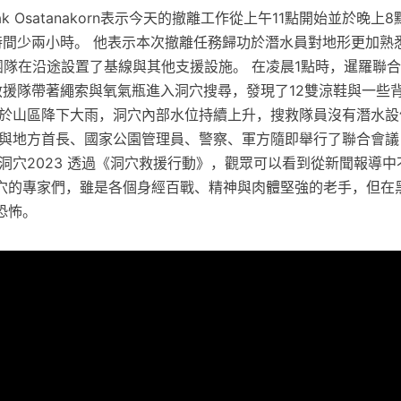
sak Osatanakorn表示今天的撤離工作從上午11點開始並於晚
時間少兩小時。 他表示本次撤離任務歸功於潛水員對地形更加熟
團隊在沿途設置了基線與其他支援設施。 在凌晨1點時，暹羅聯
ikorn救援隊帶著繩索與氧氣瓶進入洞穴搜尋，發現了12雙涼鞋與一
由於山區降下大雨，洞穴內部水位持續上升，搜救隊員沒有潛水設
隊與地方首長、國家公園管理員、警察、軍方隨即舉行了聯合會議
洞穴2023 透過《洞穴救援行動》，觀眾可以看到從新聞報導
穴的專家們，雖是各個身經百戰、精神與肉體堅強的老手，但在
恐怖。