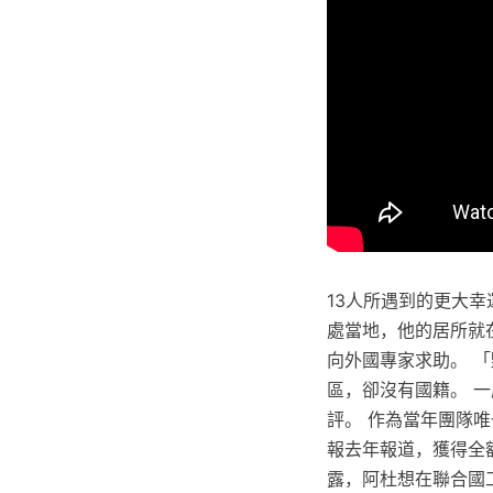
13人所遇到的更大幸運
處當地，他的居所就
向外國專家求助。 
區，卻沒有國籍。 
評。 作為當年團隊唯
報去年報道，獲得全額
露，阿杜想在聯合國