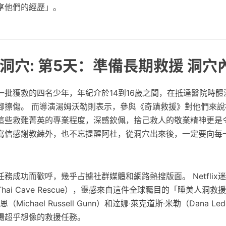
享他們的經歷」。
洞穴: 第5天：準備長期救援 洞穴
一批獲救的四名少年，年紀介於14到16歲之間，在抵達醫院時體
腳擦傷。 而導演湯姆沃勒則表示，參與《奇蹟救援》對他們來說
這些救難菁英的專業程度，深感欽佩，捨己救人的敬業精神更是令
寫信感謝教練外，也不忘提醒阿杜，從洞穴出來後，一定要向每
務成功而歡呼，幾乎占據社群媒體和網路熱搜版面。 Netflix
ai Cave Rescue），靈感來自這件全球矚目的「睡美人洞救
Michael Russell Gunn）和達娜‧萊克道斯‧米勒（Dana Ledou
場超乎想像的救援任務。