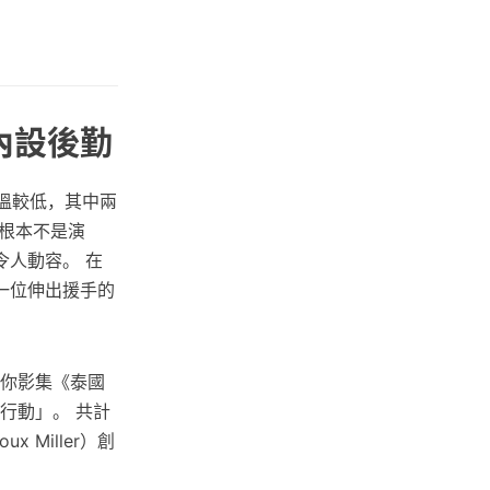
內設後勤
溫較低，其中兩
根本不是演
人動容。 在
一位伸出援手的
迷你影集《泰國
援行動」。 共計
x Miller）創