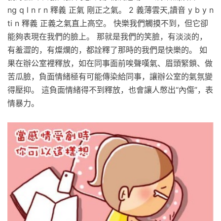
ng q l n r n 釋義 正氣 剛正之氣。 2 義薄雲天,讀音 y b y n
ti n 釋義 正義之氣直上高空。 快樂我們觸摸不到，但它卻
能夠表現在我們的臉上。 那就是我們的笑臉，有淡淡的，
有羞澀的，有燦爛的，都詮釋了那時的我們是快樂的。 如
果在辦公室裡釋放，如在同事面前唉聲嘆氣、眉頭緊鎖、做
苦瓜臉，負面情緒極有可能傳染給同事，讓辦公室的氣氛變
得壓抑。 這負面情緒得不到釋放，也會讓人憋出“內傷”，表
情暴力。