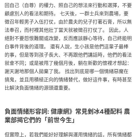
回自己（自尊）的權力、照自己的想法來行動和選擇，不要
顧慮別人的看法和期待。 七天後，一群士兵來到農場，要
徵召年輕男子入伍打仗，由於農夫的兒子打著石膏，所以無
法奉召，而村裡其他壯丁當天就被徵召打仗了。 因此，人
絕對不要怨恨難關或改變，反而應該靜心等待，自己終能明
白事件背後的道理。 還有人說，生小孩是他們這輩子最棒
的事，但是等到孩子長大、不再跟他們講話時，他們的看法
就會不同；或是被甩了幾個月後，躺在新歡的懷裡才想起：
謝天謝地那個人拋棄了我。 找出到底是哪一個情緒惡魔在
搞鬼，並且用積極正向的情緒替代，做好這件事，有時甚至
比解決負面情緒的源頭還重要。
負面情緒形容詞: 健康網》常見剉冰4種配料 農
業部揭它們的「前世今生」
但實際上，若我們能好好理解與運用情緒的話，所有情緒都