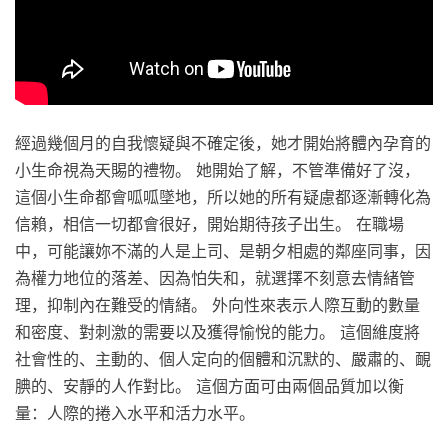
經過幾個月的自我懷疑與不確定後，她才開始將體內孕育的
小生命視為天賜的禮物。 她開始了解，不管準備好了沒，
這個小生命都會呱呱墜地，所以她的所有疑慮都逐漸轉化為
信賴，相信一切都會很好，開始期待孩子出生。 在職場
中，可能讓妳不滿的人是上司、是朝夕相處的鄰座同事，因
為權力地位的落差、因為怕失和，就選擇不刻意去情緒管
理，抑制內在難受的情緒。 外向性來表示人際互動的數量
和密度、對刺激的需要以及獲得愉悅的能力。 這個維度將
社會性的、主動的、個人定向的個體和沉默的、嚴肅的、靦
腆的、安靜的人作對比。 這個方面可由兩個品質加以衡
量：人際的捲入水平和活力水平。