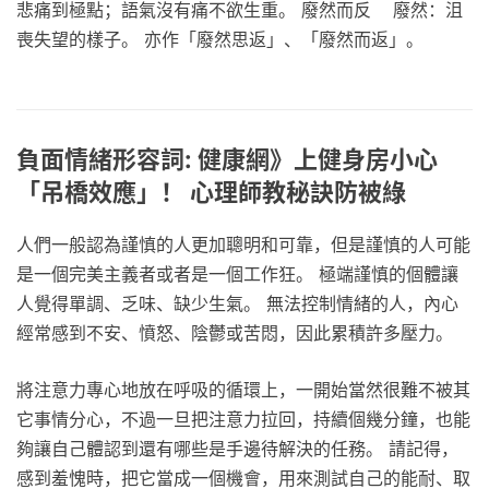
悲痛到極點；語氣沒有痛不欲生重。 廢然而反 廢然：沮
喪失望的樣子。 亦作「廢然思返」、「廢然而返」。
負面情緒形容詞: 健康網》上健身房小心
「吊橋效應」！ 心理師教秘訣防被綠
人們一般認為謹慎的人更加聰明和可靠，但是謹慎的人可能
是一個完美主義者或者是一個工作狂。 極端謹慎的個體讓
人覺得單調、乏味、缺少生氣。 無法控制情緒的人，內心
經常感到不安、憤怒、陰鬱或苦悶，因此累積許多壓力。
將注意力專心地放在呼吸的循環上，一開始當然很難不被其
它事情分心，不過一旦把注意力拉回，持續個幾分鐘，也能
夠讓自己體認到還有哪些是手邊待解決的任務。 請記得，
感到羞愧時，把它當成一個機會，用來測試自己的能耐、取