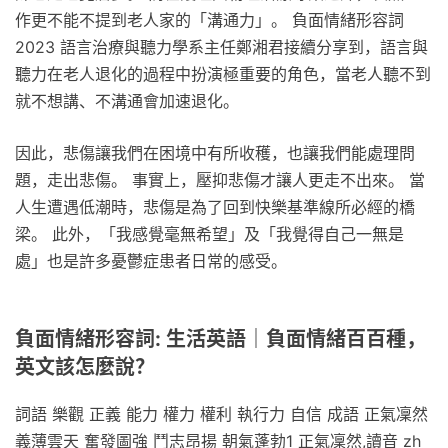
作更不能不提到老人家的「溝通力」。 負面情緒形容詞
2023 語言治療與聽力學系主任鄭湘君接續分享到，語言與
聽力在老人退化的過程中扮演極重要的角色，當老人聽不到
就不想講、不溝通會加速退化。
因此，悲傷讓我們在困境中有所收穫，也讓我們能處理問
題，走出悲傷。 事實上，壓抑悲傷才讓人更走不出來。 當
人生遭遇低潮時，悲傷是為了回到快樂基準線所必經的橋
梁。 此外，「我感覺毫無希望」及「我覺得自己一無是
處」也是許多憂鬱症患者日常的感受。
負面情緒形容詞: 生活英語｜負面情緒百百種，
英文該怎麼說？
詞語 樂觀 正義 能力 權力 權利 執行力 自信 成語 正氣凜然
義薄雲天 奮發圖強 鬥志昂揚 朝氣蓬勃1 正氣凜然,讀音 zh