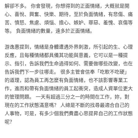
解卻不多。 你會發現，你想得到的正面情緒，大概就是開
心、喜悅、興奮、快樂、期待，至於負面情緒，有悲傷、痛
苦、憤怒、焦慮、煩惱、擔心、嫉妒、罪惡、羞愧、哀傷等
等。 負面情緒的數量，遠多於正面情緒。
游逸惠提到，情緒是身體遭遇外界刺激，所引起的生、心理
反應，且每種情緒都具備其功能與意義，它可以是一種提
示、指引，告訴我們生命過得如何、需要做哪些改變，也在
告訴我們下一步往哪走。 很多主管會信奉「吃軟不吃硬」
的道理，認為員工再怎麼有負面情緒，也不該影響專業工
作，進而和帶有負面情緒的員工起衝突，造成人資單位更大
的管理問題。 一天有超過三分之一的時間在工作，妳，對
現在的工作狀態滿意嗎？ 人總是不斷的找尋最適合自己的
人事物，可是，有多少個我們費盡心思提昇自己的工作狀態
呢？