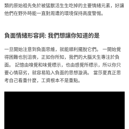
類的原始祖先免於被猛獸活生生吃掉的主要情緒元素，好讓
他們在野外時能一直對周遭的環境保持高度警惕。
負面情緒形容詞: 我們想讓你知道的是
一旦開始注意到負面思維，就能順利擺脫它們。 一開始覺
得困難也別沮喪，正如你所知，我們的大腦天生專注於負
面。 記憶由嗅覺和味覺標示，也由感覺所標示，所以你只
要心情惡劣，就容易陷入負面的思想漩渦。 當莎夏真正思
考自己看重什麼，工資根本不是重點。