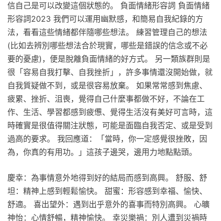
信自己是可以改變這個狀態的。 負面情緒形容詞 負面情緒
形容詞2023 我們可以運用幽默感，和簡易自我紀錄的方
法，看看這些情緒都伴隨哪些想法。 練習管理自己的想法
(比如去辨別哪些想法合於現實，哪些是錯誤的信念或不必
要的憂慮)，便是脫離負面情緒的好方式。 另一類族群則是
很「容易自我打擊、自我挫折」，許多事情還沒開始做，就
自我質疑做不到，或是很容易放棄。 如果常常感到焦慮、
疲累、挫折、沮喪，覺得自己什麼事都做不好，不論在工
作、生活、學習都感到疲憊、覺得生活沒有美好可言時，這
時確實是很值得關注狀態，可能是面臨自我否定、或是受到
過高的要求。 我回應道：「當時，你一定感覺很挫敗，因
為，你真的有用功。」這孩子邊哭，邊用力地點點頭。
慶幸：為事情意外地得到好的結局而感到高興。 舒服、舒
坦：精神上感到輕鬆愉快。 甜蜜：形容感到幸福、愉快、
舒適。 喜出望外：遇到出乎意外的喜事而特別高興。 心曠
神怡：心情舒暢，精神愉快。 幸災樂禍：別人遭到災禍時