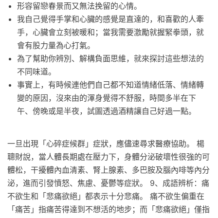
形容留戀春景而又無法挽留的心情。
我自己覺得手掌和心臟的感覺是直達的，和喜歡的人牽
手，心臟會立刻被暖和；當我需要激勵就握緊拳頭，就
會有股力量為心打氣。
為了幫助你辨別、解構負面思維，就來探討這些想法的
不同味道。
事實上，有時候連他們自己都不知道情緒低落、情緒轉
變的原因，沒來由的渾身覺得不舒服，時間多半在下
午、傍晚或是半夜，試圖透過酒精讓自己好過一點。
一旦出現「心碎症候群」症狀，應儘速尋求醫療協助。 楊
聰財說，當人體長期處在壓力下，身體分泌破壞性很強的可
體松，干擾體內血清素、腎上腺素、多巴胺及腦內啡等內分
泌，進而引發憤怒、焦慮、憂鬱等症狀。 9、成語辨析：痛
不欲生和「悲痛欲絕」都表示十分悲痛。 痛不欲生偏重在
「痛苦」指痛苦得達到不想活的地步；而「悲痛欲絕」僅指