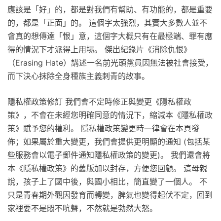
應該是「好」的，都是對我們有幫助、有功能的，都是重要
的，都是「正面」的。 這個字太強烈，其實大多數人並不
會真的想傳達「恨」意，這個字大概只有在最極端、罪有應
得的情況下才派得上用場。 傑出紀錄片《消除仇恨》
（Erasing Hate）講述一名前光頭黨員因無法被社會接受，
而下決心抹除全身種族主義刺青的故事。
隱私權政策修訂 我們會不定時修正與變更《隱私權政
策》，不會在未經您明確同意的情況下，縮減本《隱私權政
策》賦予您的權利。 隱私權政策變更時一律會在本頁發
佈；如果屬於重大變更，我們會提供更明顯的通知 (包括某
些服務會以電子郵件通知隱私權政策的變更)。 我們還會將
本《隱私權政策》的舊版加以封存，方便您回顧。 這母親
說，孩子上了國中後，與國小相比，簡直變了一個人。 不
只是青春期外觀因發育而轉變，脾氣也變得起伏不定，回到
家裡要不是悶不吭聲，不然就是勃然大怒。