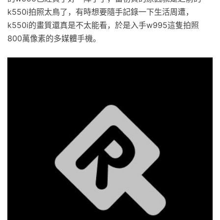
k550i拍照太鳥了，有時想要隨手記錄一下生活周遭，
k550i的畫質還真是不太能看，於是入手w995這隻拍照
800萬像素的多媒體手機。