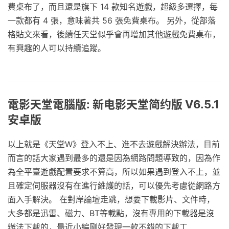
費桌布了，而且還是旗下 14 款知名遊戲，超級多選擇，每
一款都有 4 張，意味著共 56 張免費桌布。 另外，從部落
格貼文來看，後續任天堂似乎會再增加其他遊戲免費桌布，
有興趣的人可以持續追蹤。
電影天堂電腦版: 新电影天堂简约版 V6.5.1
安卓版
以上就是《天堂W》登入不上、進不去遊戲解決辦法，目前
而言的話大家遇到最多的還是因為網路問題導致的，因為作
為全平臺遊戲配置要求不算高，所以如果遇到登入不上，並
且確定伺服器沒有在進行維護的話，可以優先考慮從網路方
面入手解決。 在對岸論壇走跳，想要下載影片、文件時，
大多都是迅雷、磁力、BT等載點，沒有專用的下載器是沒
辦法下載的，最近小編剛好發現一款不錯的下載工