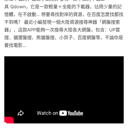
具 Qdown，它是一款輕量＋全能的下載器，佔用少量的記
憶體，在不啟動... 想要尋找對岸的資源，在百度怎麼找都找
不到嗎？ 最近小編發現一個大陸資源搜尋神器「網盤搜索
器」，這款APP能夠一次搜尋大陸各大網盤，包含：UP雲
搜、貓狸盤搜、熊貓盤搜、小貝子、百度網盤等，不論你是
要找電影...