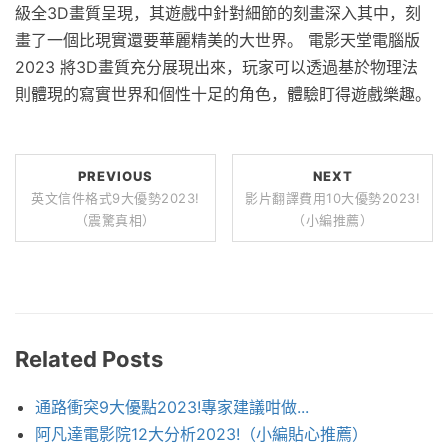
級全3D畫質呈現，其遊戲中針對細節的刻畫深入其中，刻
畫了一個比現實還要華麗精美的大世界。 電影天堂電腦版
2023 將3D畫質充分展現出來，玩家可以透過基於物理法
則體現的寫實世界和個性十足的角色，體驗盯得遊戲樂趣。
PREVIOUS
NEXT
英文信件格式9大優勢2023!
影片翻譯費用10大優勢2023!
（震驚真相）
（小編推薦）
Related Posts
通路衝突9大優點2023!專家建議咁做...
阿凡達電影院12大分析2023!（小編貼心推薦）