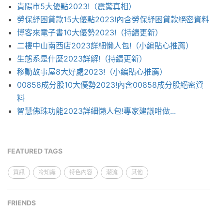
貴陽市5大優點2023!（震驚真相）
勞保紓困貸款15大優點2023!內含勞保紓困貸款絕密資料
博客來電子書10大優勢2023!（持續更新）
二樓中山南西店2023詳細懶人包!（小編貼心推薦）
生態系是什麼2023詳解!（持續更新）
移動故事屋8大好處2023!（小編貼心推薦）
00858成分股10大優勢2023!內含00858成分股絕密資
料
智慧佛珠功能2023詳細懶人包!專家建議咁做...
FEATURED TAGS
資訊
冷知識
特色內容
潮流
其他
FRIENDS