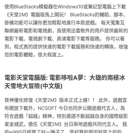
使用BlueStacks模擬器在Windows10或筆記型電腦上下載
《天堂2M》電腦版馬上開玩！ BlueStacks的輔助、腳本、
掛機功能可以讓你更加輕鬆地進行本款遊戲。 每天蒐集互
聯網最新電影和電視劇，爲使用迅雷軟件的用戶提供最新的
電影下載、電視劇下載、高清電影下載等服務。 你可以看
到，程式真的提供快速的電影下載服務和快速的轉換，增強
您的電影體驗，很大程度上。
電影天堂電腦版: 電影哆啦A夢：大雄的南極冰
天雪地大冒險(中文版)
夜神優化修復《天堂2M》版本正式上線！！ 此外，遊戲宣
布開放下載外，NCSOFT 今日也同步公開遊戲代言人，為
符合遊戲「超越」精神，特別邀請不斷超越自身的國際級影
星金城武，擔任《天堂2M》台日兩地遊戲共同代言人。 我
的w995已經買了好一陣子了，當初買的原因就是之前的