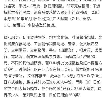
分證號、手機末3碼後、欲使用張數，即可完成抵用 ; 不過
持紙本券的民眾，還會被要求輸入票券上的識別碼。 2.紙
本券自110年10月1日起另提供四大超商（7-11、全家、
OK、萊爾富）事務機登記管道。
藝FUN券可使用於博物館、地方文化館、社區營造場域、文
化資產保存場域、工藝創作銷售場域、音樂、藝文展演空
間、文創園區、文創聚落、書店（出版業）、唱片行、樂器
行、電影院、藝文展演預購票券等。 面額為新台幣600
元，不同於其他加碼券，藝FUN券此次採數位及紙本兩種方
式發行，數位版可以在五倍券官網上登記，紙本版則可在超
商進行登記。 文化部推出「紙本藝FUN券」在8日以幸運生
日方式抽籤，最後共計65萬9,068人中獎，而昨（9）日起
開放至四大超商領券，截至晚間9時已有近25萬人領券，還
有不少人一領到就馬上用，目前使用逾260萬！