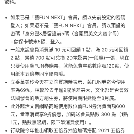
飲料。
如果已是「藝FUN NEXT」會員，請以先前設定的密碼
登入；如果還不是「藝FUN NEXT」會員，請以預設的
密碼「身分證&居留證前5碼（含開頭英文大寫字母）
+健保卡號末5碼」登入。
一般來說會員消費滿 10 元可回饋 1 點，滿 20 元可回饋
2 點，累積 700 點可兌換 2D電影票(一般廳)一張，現在
只要使用藝FUN券購票，就能免費拿點數序號120點，使
用紙本五倍券同享優惠哦。
立委萬美玲今天在立院質詢時表示，藝FUN券迄今使用
率為69%，相較於去年逾9成落差甚大，文化部是否會效
法國發會的地方創生券，將使用期限延期至8月底。
此外趣活文創網路商城使用數位藝FUN券消費面額600
元，當筆消費享9折優惠，加碼送會員點數 300 點（1點
1元，點數無限期，限下筆消費使用）。
行政院今年推出領取五倍券抽籤加碼搭配 2021 五倍券