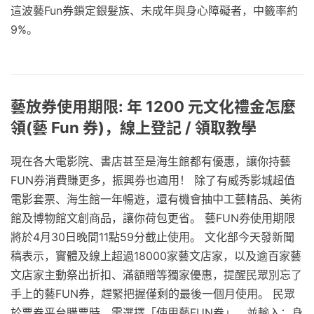
這波藝Fun券鎖定銀髮族、未成年與身心障礙者，中籤率約
9%。
藝放券使用期限: 年 1200 元文化禮金怎麼
領(藝 Fun 券)，線上登記 / 領取教學
現在各大電影院、書店甚至是海生館都有優惠，讓你持藝
FUN券消費賺更多，振興券也適用！ 除了有威秀影城超值
電影套票、海生館一年暢遊，還有機會抽中工藝精品、美術
館及博物館文創商品，讓你荷包更省。 藝FUN券使用期限
將於4月30日晚間11點59分截止使用。 文化部今天發新聞
稿表示，實體及線上超過18000家藝文店家，以及逾百家藝
文店家主動祭出折扣、滿額贈等獨家優惠，提醒民眾別忘了
手上的藝FUN券，趕緊把握僅剩的最後一個月使用。 民眾
於票券平台購票時，需選擇「使用藝FUN券」，並輸入：身