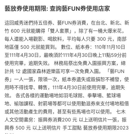
藝放券使用期限: 查詢藝FUN券使用店家
這回威秀迷們持五倍券、藝FUN券消費，在台北、新北、新
竹 600 元就能購得「雙人套票」，除了有一桶大爆米花，
每人還能入場觀影、喝飲料，平均每人只要 300 元，南部
地區僅 500 元就能買到。 數位、紙本券：110年11月10日
至111年4月30日，最晚須於111年4月30日晚上11點59分前
使用完畢，逾期失效。 林務局祭出免費入園振興方案，總
計共 12 處國家森林遊樂區可享一次免費入園。 「藝FUN
券」一人一張，限領一次，紙本券遺失或毀損恕不補發，使
用時不得找零、轉售，111年4月30日前使用完畢，逾期失
效。 各式各樣的運動場地如羽毛球館、拳擊場、籃球場
地、瑜珈課程、射箭場等都可以使用動滋券來支付場地租借
或其他活動產生的費用，甚至有些馬場也可以使用。 七木
人文空間書房：振興券消費200 元 以上送明信片一張，振
興券 500 元 以上送明信片 手工甜點 藝放券使用期限2023