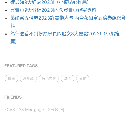
確診領9大好處2023!（小編貼心推薦）
買賣車9大分析2023!內含買賣車絕密資料
萊爾富五倍券2023詳盡懶人包!內含萊爾富五倍券絕密資
料
為什麼看不到粉絲專頁的貼文8大優點2023!（小編推
薦）
FEATURED TAGS
資訊
冷知識
特色內容
潮流
其他
FRIENDS
FCAS
28 Mortgage
SEO公司