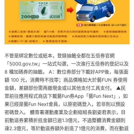
不管是綁定數位或紙本，登錄抽籤全都在五倍券官網
「5000.gov.tw」一站式勾選，一次進行五倍券的登記以及
8 種加碼券的抽籤。 A：數位券部分下載好APP後，每張面
額 100 元，消費時不找零；商品價格如大於藝FUN 券使用
金額，差額部份需再繳現金或以其他支付工具支付。 ▲民
眾前往應用程式商店下載藝Fun券App「藝Fun Next」，如
果已經是藝Fun Next會員，以原密碼登入，若非則以預設
密碼登入。 體育署運動產業及企劃組組長劉姿君表示，目
前動滋券累積折抵金額已逾1.3億元，不過整體消費金額則
達2.3億元，等於動滋券額外創造了1億元的消費，而在動滋