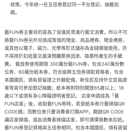
政策，今年統一在五倍券登記同一平台登記、抽籤加
碼。
藝FUN券主要目的是為了促進民眾進行藝文消費，所以不可
將藝FUN券另外兌換成等值的現金、商品禮券、現金禮券，
或其他以電子、磁力、光學等形式儲存為金錢價值使用，亦
不得用於扣抵藝文展演預購票券因退、換票所產生的手續
費。 藝放券使用期限 300萬份藝FUN券，包含240萬份數
位券、60萬份紙本券，符合振興五倍券領取資格者，包含
本國國民、領有居留證之外籍配偶、新住民及持外交官員證
者等皆可參加登記抽籤；紙本券則特別開放65歲以上、18
歲以下或領有身心障礙證明者登記。 店家申請成為「藝
FUN店家」後，收取藝FUN券時，若是紙本券只要掃描QR
CODE碼；而數位券只要消費者打開APP，開啟QR CODE
讓店家掃描，或由消費者掃描店家，即可選擇張數來扣抵。
藝FUN券登記資格與五倍券相同，包含本國國民、領有居留