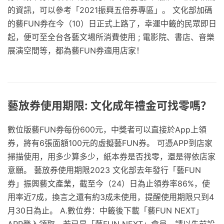
的資訊，可以參考「2021振興五倍券專區」。 文化部加碼
的藝FUN券在今（10）日正式上路了，幸運中籤的民眾即日
起，便可至全台各藝文場所消費使用 ; 電影院、書店、音樂
展演空間等，都為藝FUN券適用店家！
藝放券使用期限: 文化成年禮金可找零嗎？
數位版藝FUN券每份600元，中獎者可以直接於App上領
券，將有6張面額100元的虛擬藝FUN券。 可憑APP到店家
掃描使用，用多少算多少，紙本券是否找零，還是得依店家
意願。 藝放券使用期限2023 文化部去年發行「藝FUN
券」振興藝文產業，截至今（24）日為止領券率86%，使
用率近7成，換言之還有約3成未使用，提醒使用期限只到4
月30日為止。 A.數位券：中籤後下載「藝FUN NEXT」
APP登入領取，若已是「藝FUN NEXT」會員，請以先前設