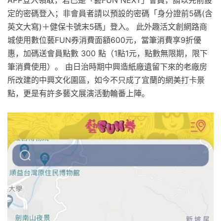
定的密碼登入；非會員者請以預設的密碼「身分證前5碼(含
英文大寫)＋健保卡號末5碼」登入。 此外趣活文創網路商
城使用數位藝FUN券消費面額600元，當筆消費享9折優
惠，加碼送會員點數 300 點（1點1元，點數無限期，限下
筆消費使用）。 由日治時期中興造紙廠遺留下來的老廠房
所改建的中興文化園區，如今不只成了宜蘭的網美打卡景
點，更是有許多藝文展演活動輪番上陣。