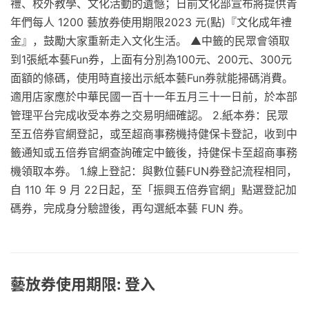
禮、校外教學、文化活動的遺憾；日前文化部宣布將提供青
年們每人 1200 藝放券使用期限2023 元(點)『文化成年禮
金』，鼓勵大家重新走入文化生活。 ▲中籤的民眾會領取
到1張紙本藝Fun券，上面有分別為100元、200元、300元
面額的條碼，使用時直接出示紙本藝Fun券就能掃碼消費。
適用店家應於中華民國一百十一年五月三十一日前，於本部
管理平台完成收受本券之交易明細確認。 2.紙本券：民眾
至五倍券官網登記，或至超商事務機持健保卡登記，收到中
籤通知或五倍券官網查詢確定中籤後，持健保卡至超商事務
機領取本券。 1.線上登記：與數位藝FUN券登記流程相同，
自 110 年 9 月 22日起，至「振興五倍券官網」點選登記加
碼券，完成身分驗證後，再勾選紙本藝 FUN 券。
藝放券使用期限: 登入