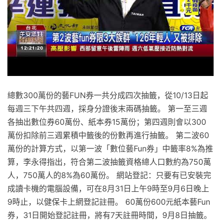
總數300萬份的藝FUN券一共分成四次抽籤，從10/13日起
每週三下午共四週，採身分證後末兩碼抽籤。 第一至三週
各抽出數位券60萬份、紙本券15萬份；第四週則會以300
萬份扣除前三週累積中籤後的份數再進行抽籤。 第二波60
萬份的計算方式，以第一波「數位藝Fun券」中籤率8%為推
算，李永得指出，符合第二波抽籤資格總人口數約為750萬
人，750萬人的8%為60萬份。 網站登記：只要有已安裝完
成讀卡機的電腦設備，可在8月31日上午9時至9月6日晚上
9時止，以健保卡上網登記註冊。 60萬份600元紙本藝Fun
券，31日開始登記註冊，將有7天註冊時間，9月8日抽籤。