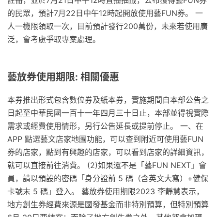
的民眾，預計7月22日中午12時起開放使用藝FUN券。 一
人一機限領取一次，目前預計發行200萬份，未來若使用廣
泛，會考慮爭取專案處理。
藝放券使用期限: 相關優惠
本券推出形式包含數位券及紙本券，實施期間自本部公告之
日起至中華民國一百十一年四月三十日止，本部並得視實際
需求或經費使用情形，另行公告延長或提前停止。 一、在
APP 點選藝文店家地圖功能，可以查到附近可使用藝FUN
券的店家，點到有興趣的店家，可以看到店家的詳細資訊，
就可以直接前往消費。 (2)如果還不是「藝FUN NEXT」會
員，請以預設的密碼「身分證前 5 碼（含英文大寫）+健保
卡號末 5 碼」登入。 藝放券使用期限2023 李靜慧表示，
地方創生券經費來源是國發基金而非特別預算，但特別預算