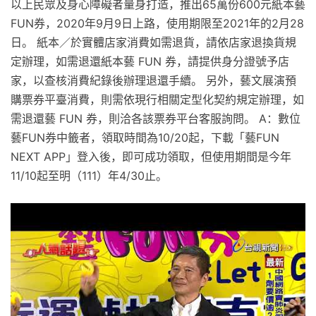
以上民眾及身心障礙者量身打造，推出65萬份600元紙本藝
FUN券，2020年9月9日上路，使用期限至2021年的2月28
日。 紙本／於實體店家消費如需退貨，請依店家退換貨規
定辦理，如需退還紙本藝 FUN 券，請提供身分證號予店
家，以查核消費紀錄後辦理退還手續。 另外，藝文展演預
購票券平臺消費，則需依現行相關定型化契約規定辦理，如
需退還藝 FUN 券，則洽各該票券平台客服詢問。 A：數位
藝FUN券中籤者，領取時間為10/20起，下載「藝FUN
NEXT APP」登入後，即可成功領取，但使用期間是今年
11/10起至明（111）年4/30止。