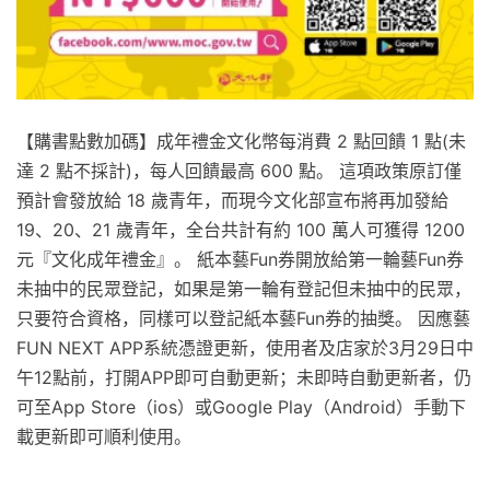
【購書點數加碼】成年禮金文化幣每消費 2 點回饋 1 點(未
達 2 點不採計)，每人回饋最高 600 點。 這項政策原訂僅
預計會發放給 18 歲青年，而現今文化部宣布將再加發給
19、20、21 歲青年，全台共計有約 100 萬人可獲得 1200
元『文化成年禮金』。 紙本藝Fun券開放給第一輪藝Fun券
未抽中的民眾登記，如果是第一輪有登記但未抽中的民眾，
只要符合資格，同樣可以登記紙本藝Fun券的抽獎。 因應藝
FUN NEXT APP系統憑證更新，使用者及店家於3月29日中
午12點前，打開APP即可自動更新；未即時自動更新者，仍
可至App Store（ios）或Google Play（Android）手動下
載更新即可順利使用。